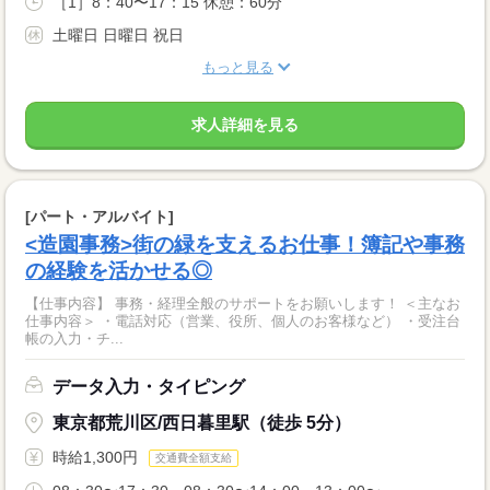
［1］8：40〜17：15 休憩：60分
土曜日 日曜日 祝日
もっと見る
求人詳細を見る
[パート・アルバイト]
<造園事務>街の緑を支えるお仕事！簿記や事務
の経験を活かせる◎
【仕事内容】 事務・経理全般のサポートをお願いします！ ＜主なお
仕事内容＞ ・電話対応（営業、役所、個人のお客様など） ・受注台
帳の入力・チ...
データ入力・タイピング
東京都荒川区/西日暮里駅（徒歩 5分）
時給1,300円
交通費全額支給