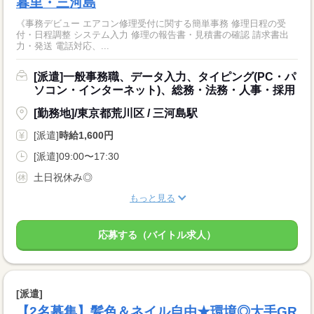
暮里・三河島
《事務デビュー エアコン修理受付に関する簡単事務 修理日程の受
付・日程調整 システム入力 修理の報告書・見積書の確認 請求書出
力・発送 電話対応、...
[派遣]一般事務職、データ入力、タイピング(PC・パ
ソコン・インターネット)、総務・法務・人事・採用
[勤務地]/東京都荒川区 / 三河島駅
[派遣]
時給1,600円
[派遣]09:00〜17:30
土日祝休み◎
もっと見る
応募する（バイトル求人）
[派遣]
【2名募集】髪色＆ネイル自由★環境◎大手GR