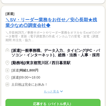
[派遣]
＼SV・リーダー業務をお任せ／安心長期★残
業少なめ◎調査会社◆
＼月収例29万／事務サポートやリーダー業務をオマカセ Excelでのデ
ータ整理・更新（電子調査票の作成 インカムでの受電・架電（調査
期間 外注先・協力...
[派遣]一般事務職、データ入力、タイピング(PC・パ
ソコン・インターネット)、総務・法務・人事・採用
[勤務地]/東京都荒川区 / 西日暮里駅
[派遣]
時給1,800円
[派遣]09:00〜18:00
土日祝は完全にお休み！
もっと見る
応募する（バイトル求人）