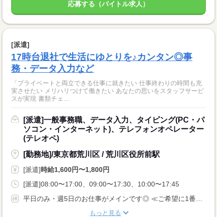
応募する（バイトル求人）
[派遣]
17時台退社で生活にゆとりを♪カンタン◎事
務・データ入力など
「プライベートと両立できる仕事に就きたい 仕事終わりの時間も充
実させたい メリハリつけて働きたい あなたの思いをスタッフサービ
スが実現 書類チェ...
[派遣]一般事務職、データ入力、タイピング(PC・パ
ソコン・インターネット)、テレフォンオペレーター
(テレオペ)
[勤務地]/東京都荒川区 / 荒川区役所前駅
[派遣]
時給1,600円〜1,800円
[派遣]08:00〜17:00、09:00〜17:30、10:00〜17:45
平日のみ・週5日のお仕事がメインです◎ ≪ご希望に1番近いお仕事をご紹介いたします♪≫
もっと見る