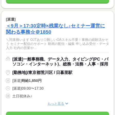
[派遣]
＜9月＞17:30定時×残業なし♪セミナー運営に
関わる事務☆＠1850
＼同業務います OJTあり◎難しいOAスキル不要！事務の経験活かそ
う セミナー配信のサポート 動画の配信・編集 申し込み受付・データ
入力 社内の営業や...
[派遣]一般事務職、データ入力、タイピング(PC・パ
ソコン・インターネット)、総務・法務・人事・採用
[勤務地]/東京都荒川区 / 日暮里駅
[派遣]
時給1,850円
[派遣]09:00〜17:30
土日祝休み♪
もっと見る