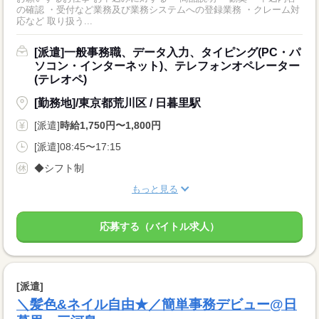
の確認 ・受付など業務及び業務システムへの登録業務 ・クレーム対
応など 取り扱う...
[派遣]一般事務職、データ入力、タイピング(PC・パ
ソコン・インターネット)、テレフォンオペレーター
(テレオペ)
[勤務地]/東京都荒川区 / 日暮里駅
[派遣]
時給1,750円〜1,800円
[派遣]08:45〜17:15
◆シフト制
もっと見る
応募する（バイトル求人）
[派遣]
＼髪色&ネイル自由★／簡単事務デビュー@日