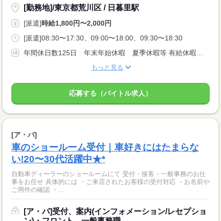
[勤務地]/東京都荒川区 / 日暮里駅
[派遣]
時給1,800円〜2,000円
[派遣]08:30〜17:30、09:00〜18:00、09:30〜18:30
年間休日数125日 年末年始休暇 夏季休暇等 有給休暇（6ヶ月経過後の年次有給休暇日数 10 日）
もっと見る
応募する（バイトル求人）
[ア・パ]
車のショールーム受付｜車好きにはたまらな
い!20〜30代活躍中★*
自動車ディーラーのショールームにて 受付・接客・一般事務のお仕
事をお任せ 具体的には ・ご来店されたお客様の受付対応 ・お名前や
ご用件の確認 ・...
[ア・パ]受付、案内(インフォメーション/レセプショ
ン)・フロント、一般事務職