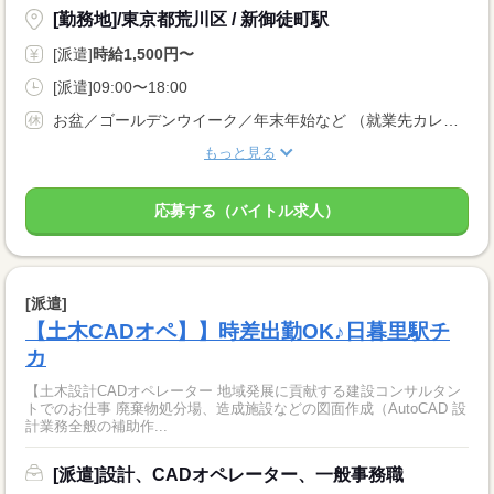
[勤務地]/東京都荒川区 / 新御徒町駅
[派遣]
時給1,500円〜
[派遣]09:00〜18:00
お盆／ゴールデンウイーク／年末年始など （就業先カレンダーに準ずる）
もっと見る
応募する（バイトル求人）
[派遣]
【土木CADオペ】】時差出勤OK♪日暮里駅チ
カ
【土木設計CADオペレーター 地域発展に貢献する建設コンサルタン
トでのお仕事 廃棄物処分場、造成施設などの図面作成（AutoCAD 設
計業務全般の補助作...
[派遣]設計、CADオペレーター、一般事務職