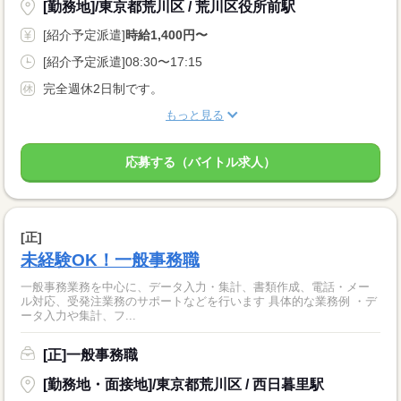
[勤務地]/東京都荒川区 / 荒川区役所前駅
[紹介予定派遣]
時給1,400円〜
[紹介予定派遣]08:30〜17:15
完全週休2日制です。
もっと見る
応募する（バイトル求人）
[正]
未経験OK！一般事務職
一般事務業務を中心に、データ入力・集計、書類作成、電話・メー
ル対応、受発注業務のサポートなどを行います 具体的な業務例 ・デ
ータ入力や集計、フ...
[正]一般事務職
[勤務地・面接地]/東京都荒川区 / 西日暮里駅