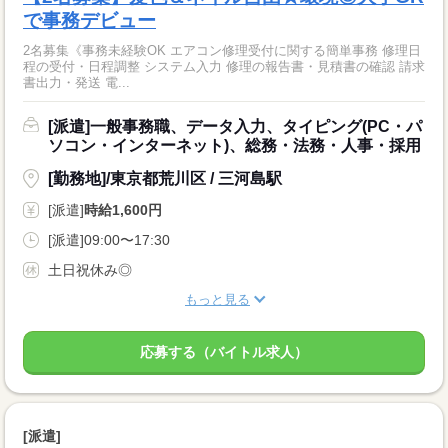
で事務デビュー
2名募集《事務未経験OK エアコン修理受付に関する簡単事務 修理日
程の受付・日程調整 システム入力 修理の報告書・見積書の確認 請求
書出力・発送 電...
[派遣]一般事務職、データ入力、タイピング(PC・パ
ソコン・インターネット)、総務・法務・人事・採用
[勤務地]/東京都荒川区 / 三河島駅
[派遣]
時給1,600円
[派遣]09:00〜17:30
土日祝休み◎
もっと見る
応募する（バイトル求人）
[派遣]