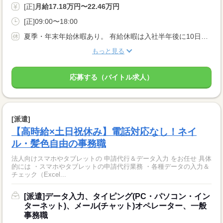
[正]
月給17.18万円〜22.46万円
[正]09:00〜18:00
夏季・年末年始休暇あり。 有給休暇は入社半年後に10日付与、看護介護休暇・慶弔休暇・産前産後・育児休暇制度もあります。
もっと見る
応募する（バイトル求人）
[派遣]
【高時給×土日祝休み】電話対応なし！ネイ
ル・髪色自由の事務職
法人向けスマホやタブレットの 申請代行＆データ入力 をお任せ 具体
的には ・スマホやタブレットの申請代行業務 ・各種データの入力＆
チェック（Excel...
[派遣]データ入力、タイピング(PC・パソコン・イン
ターネット)、メール(チャット)オペレーター、一般
事務職