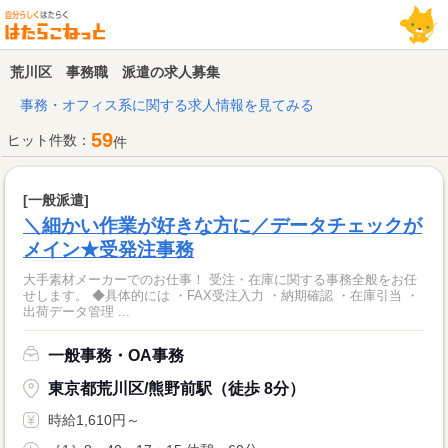
荒川区 事務職 派遣の求人募集
事務・オフィス系に関する求人情報を見てみる
59
ヒット件数：
件
[一般派遣]
＼細かい作業が好きな方に／データチェックが
メイン★受発注事務
大手素材メーカーでのお仕事！ 受注・在庫に関する事務全般をお任
せします。 ◆具体的には ・FAX受注入力 ・納期確認 ・在庫引当 ・
出荷データ管理 ...
一般事務・OA事務
東京都荒川区/熊野前駅（徒歩 8分）
時給1,610円～