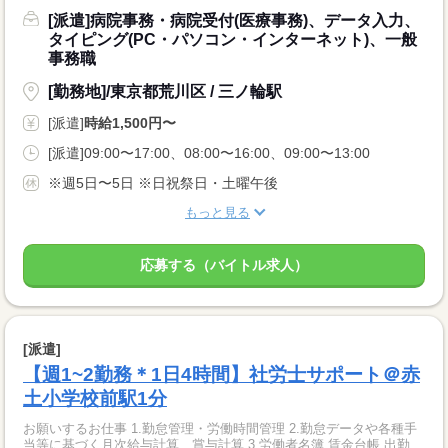
[派遣]病院事務・病院受付(医療事務)、データ入力、
タイピング(PC・パソコン・インターネット)、一般
事務職
[勤務地]/東京都荒川区 / 三ノ輪駅
[派遣]
時給1,500円〜
[派遣]09:00〜17:00、08:00〜16:00、09:00〜13:00
※週5日〜5日 ※日祝祭日・土曜午後
もっと見る
応募する（バイトル求人）
[派遣]
【週1~2勤務＊1日4時間】社労士サポート＠赤
土小学校前駅1分
お願いするお仕事 1.勤怠管理・労働時間管理 2.勤怠データや各種手
当等に基づく月次給与計算、賞与計算 3 労働者名簿 賃金台帳 出勤