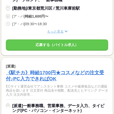
[勤務地]/東京都荒川区 / 荒川車庫前駅
[ア・パ]
時給1,600円〜
[ア・パ]09:30〜18:30
もっと見る
応募する（バイトル求人）
[派遣]
《駅チカ》時給1700円★コスメなどの注文受
付♪PC入力できればOK
ECサイト運営会社でアシスタント事務 コスメや健康食品などの通販
商品を扱います 注文受付 商品名や個数、配送先とヒヤリング データ
入力 注文内容等...
[派遣]一般事務職、営業事務、データ入力、タイピ
ング(PC・パソコン・インターネット)