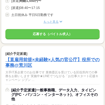
[派遣]
時給1,550円〜
[派遣]08:40〜17:15
土日祝休み 平日5日勤務です
もっと見る
応募する（バイトル求人）
[紹介予定派遣]
【直雇用前提×未経験×人気の官公庁】役所での
事務@荒川区
大手IT系企業でのお仕事です 業務委託を受けている区役所内での事
務をお願いします 実施中★LINEでつながる「お仕事スタート応援キ
ャンペーン ジブン ...
[紹介予定派遣]一般事務職、データ入力、タイピン
グ(PC・パソコン・インターネット)、オフィスその
他