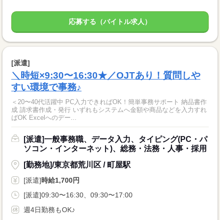
応募する（バイトル求人）
[派遣]
＼時短×9:30〜16:30★／OJTあり！質問しや
すい環境で事務♪
＜20〜40代活躍中 PC入力できればOK！簡単事務サポート 納品書作
成 請求書作成・発行 いずれもシステムへ金額や商品などを入力すれ
ばOK Excelへのデー...
[派遣]一般事務職、データ入力、タイピング(PC・パ
ソコン・インターネット)、総務・法務・人事・採用
[勤務地]/東京都荒川区 / 町屋駅
[派遣]
時給1,700円
[派遣]09:30〜16:30、09:30〜17:00
週4日勤務もOK♪