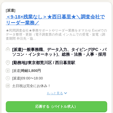
[派遣]
＜9-18×残業なし＞★西日暮里★＼調査会社で
リーダー業務／
★民間調査会社★事務サポートやリーダー業務をオマカセ Excelでの
データ整理・更新（電子調査票の作成 インカムでの受電・架電（調
査期間 外注先・協...
[派遣]一般事務職、データ入力、タイピング(PC・パ
ソコン・インターネット)、総務・法務・人事・採用
[勤務地]/東京都荒川区 / 西日暮里駅
[派遣]
時給1,800円
[派遣]09:00〜18:00
土日祝は完全にお休み！
もっと見る
応募する（バイトル求人）