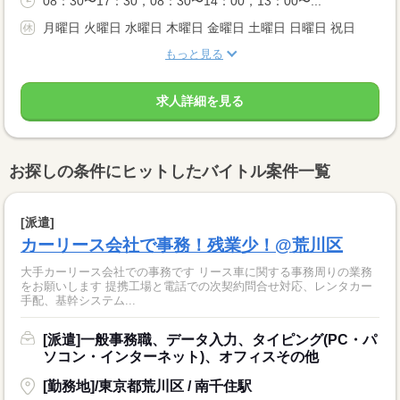
08：30〜17：30，08：30〜14：00，13：00〜...
月曜日 火曜日 水曜日 木曜日 金曜日 土曜日 日曜日 祝日
もっと見る
求人詳細を見る
お探しの条件にヒットしたバイトル案件一覧
[派遣]
カーリース会社で事務！残業少！@荒川区
大手カーリース会社での事務です リース車に関する事務周りの業務
をお願いします 提携工場と電話での次契約問合せ対応、レンタカー
手配、基幹システム...
[派遣]一般事務職、データ入力、タイピング(PC・パ
ソコン・インターネット)、オフィスその他
[勤務地]/東京都荒川区 / 南千住駅