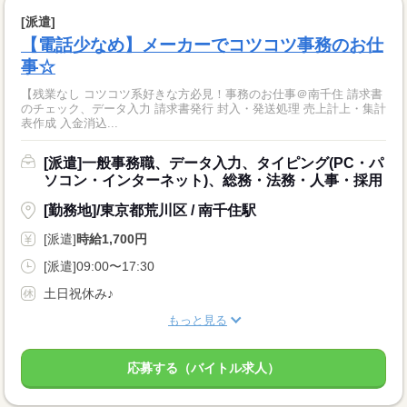
[派遣]
【電話少なめ】メーカーでコツコツ事務のお仕
事☆
【残業なし コツコツ系好きな方必見！事務のお仕事＠南千住 請求書
のチェック、データ入力 請求書発行 封入・発送処理 売上計上・集計
表作成 入金消込...
[派遣]一般事務職、データ入力、タイピング(PC・パ
ソコン・インターネット)、総務・法務・人事・採用
[勤務地]/東京都荒川区 / 南千住駅
[派遣]
時給1,700円
[派遣]09:00〜17:30
土日祝休み♪
もっと見る
応募する（バイトル求人）