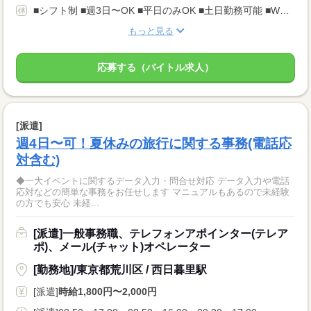
■シフト制 ■週3日〜OK ■平日のみOK ■土日勤務可能 ■WワークOK ■有給休暇/半年後付与
もっと見る
応募する（バイトル求人）
[派遣]
週4日〜可！夏休みの旅行に関する事務(電話応
対含む)
◆一大イベントに関するデータ入力・問合せ対応 データ入力や電話
応対などの簡単な事務をお任せします マニュアルもあるので未経験
の方でも安心 未経...
[派遣]一般事務職、テレフォンアポインター(テレア
ポ)、メール(チャット)オペレーター
[勤務地]/東京都荒川区 / 西日暮里駅
[派遣]
時給1,800円〜2,000円