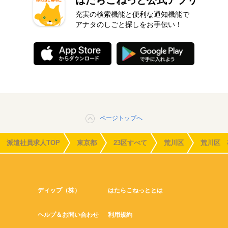
はたらこねっと公式アプリ
充実の検索機能と便利な通知機能で
アナタのしごと探しをお手伝い！
ページトップへ
派遣社員求人TOP
東京都
23区すべて
荒川区
荒川区 
ディップ（株）
はたらこねっととは
ヘルプ＆お問い合わせ
利用規約