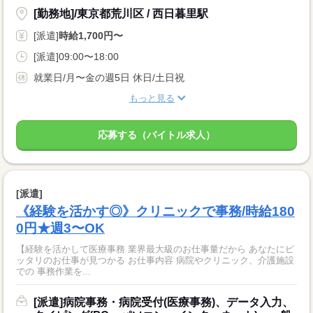
[勤務地]/東京都荒川区 / 西日暮里駅
[派遣]
時給1,700円〜
[派遣]09:00〜18:00
就業日/月〜金の週5日 休日/土日祝
もっと見る
応募する（バイトル求人）
[派遣]
《経験を活かす◎》クリニックで事務/時給180
0円★週3〜OK
【経験を活かして医療事務 業界最大級のお仕事量だから あなたにピ
ッタリのお仕事が見つかる お仕事内容 病院やクリニック、介護施設
での 事務作業を...
[派遣]病院事務・病院受付(医療事務)、データ入力、