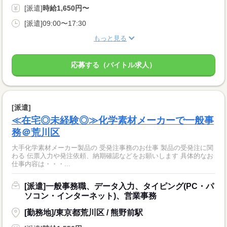
[派遣]
時給1,650円〜
[派遣]09:00〜17:30
もっと見る
応募する（バイトル求人）
[派遣]
≪在宅◎未経験◎≫化学素材メーカーで一般事
務＠荒川区
大手化学素材メーカー製品の 受発注事務のお仕事 製品の受発注に関
わる 伝票入力や発注依頼、納期確認などをお願いします 具体的なお
仕事内容は・・・...
[派遣]一般事務職、データ入力、タイピング(PC・パ
ソコン・インターネット)、営業事務
[勤務地]/東京都荒川区 / 熊野前駅