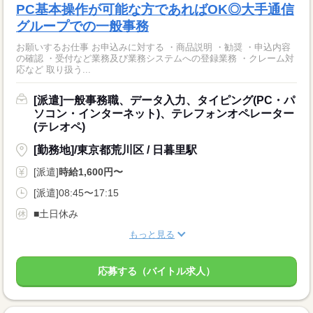
PC基本操作が可能な方であればOK◎大手通信
グループでの一般事務
お願いするお仕事 お申込みに対する ・商品説明 ・勧奨 ・申込内容
の確認 ・受付など業務及び業務システムへの登録業務 ・クレーム対
応など 取り扱う...
[派遣]一般事務職、データ入力、タイピング(PC・パ
ソコン・インターネット)、テレフォンオペレーター
(テレオペ)
[勤務地]/東京都荒川区 / 日暮里駅
[派遣]
時給1,600円〜
[派遣]08:45〜17:15
■土日休み
もっと見る
応募する（バイトル求人）