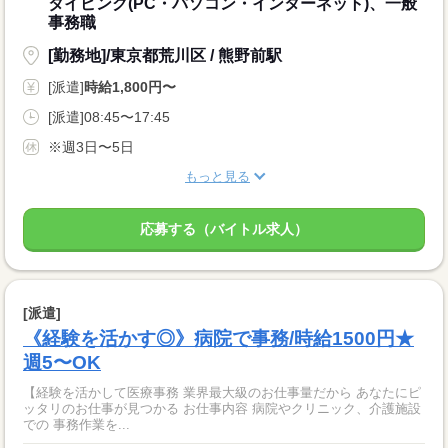
タイピング(PC・パソコン・インターネット)、一般
事務職
[勤務地]/東京都荒川区 / 熊野前駅
[派遣]
時給1,800円〜
[派遣]08:45〜17:45
※週3日〜5日
もっと見る
応募する（バイトル求人）
[派遣]
《経験を活かす◎》病院で事務/時給1500円★
週5〜OK
【経験を活かして医療事務 業界最大級のお仕事量だから あなたにピ
ッタリのお仕事が見つかる お仕事内容 病院やクリニック、介護施設
での 事務作業を...