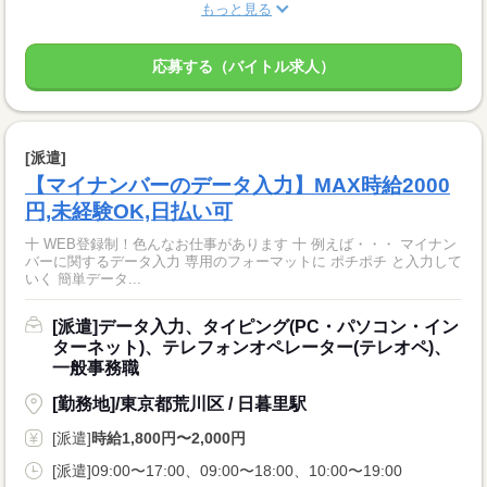
もっと見る
応募する（バイトル求人）
[派遣]
【マイナンバーのデータ入力】MAX時給2000
円,未経験OK,日払い可
十 WEB登録制！色んなお仕事があります 十 例えば・・・ マイナン
バーに関するデータ入力 専用のフォーマットに ポチポチ と入力して
いく 簡単データ...
[派遣]データ入力、タイピング(PC・パソコン・イン
ターネット)、テレフォンオペレーター(テレオペ)、
一般事務職
[勤務地]/東京都荒川区 / 日暮里駅
[派遣]
時給1,800円〜2,000円
[派遣]09:00〜17:00、09:00〜18:00、10:00〜19:00