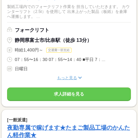
製紙工場内でのフォークリフト作業を 担当していただきます。 カウ
ンターリフト（2.5t）を使用して 出来上がった製品（板紙）を倉庫
へ運搬します。 ...
フォークリフト
静岡県富士市/比奈駅（徒歩 13分）
時給1,400円～
交通費一部支給
07：55〜16：30 07：55〜14：40 ■平日 7：...
日曜日
もっと見る
求人詳細を見る
[一般派遣]
夜勤専属で稼げます★たまご製品工場のかんた
ん軽作業★