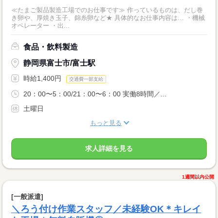
≪たまご製品製造工場でのお仕事です≫ 作っているものは、だし巻
き卵や、厚焼き玉子、錦糸卵など★ 具体的なお仕事内容は… ・機械
オペレーター ・出...
食品・飲料製造
静岡県富士市/富士駅
時給1,400円
交通費一部支給
20：00〜5：00/21：00〜6：00 実働8時間／...
土曜日
もっと見る
求人詳細を見る
1週間以内公開
[一般派遣]
＼ろう付け作業スタッフ／未経験OK＊キレイ