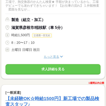
工場で、熱交換器のかんたん検査★ 手順が決まっているから、工場
デビューでも迷わずできちゃいます！ 【お仕事の流れ】 1.外観検査
図面を見なが...
製造（組立・加工）
滋賀県彦根市/稲枝駅（車 5分）
時給1,500円
交通費一部支給
8：20〜17：10
土曜日 日曜日 祝日
もっと見る
求人詳細を見る
1週間以内公開
[一般派遣]
【未経験OK☆時給1500円】新工場での製品検
査スタッフ♪