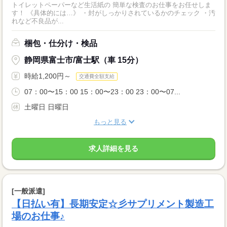
トイレットペーパーなど生活紙の 簡単な検査のお仕事をお任せしま
す！ 《具体的には…》 ・封がしっかりされているかのチェック ・汚
れなど不良品が...
梱包・仕分け・検品
静岡県富士市/富士駅（車 15分）
時給1,200円～
交通費全額支給
07：00〜15：00 15：00〜23：00 23：00〜07...
土曜日 日曜日
もっと見る
求人詳細を見る
[一般派遣]
【日払い有】長期安定☆彡サプリメント製造工
場のお仕事♪