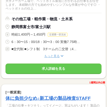
大手メーカー工場で、ペットボトル製造にかかわるお仕事をお任せ
します。 未経験の方でも始めやすいシンプルな作業が中心です◎ ・
ペットボトルの仕上...
その他工場・軽作業・物流・土木系
静岡県富士市/富士川駅
時給1,400円～1,450円
交通費一部支給
6：30〜15：00/18：30〜3：00 実働7.75時...
■交代制 ■シフト制 3チームの二交替（4...
もっと見る
求人詳細を見る
1週間以内公開
[一般派遣]
体に負担少なめ♪新工場の製品検査STAFF
「工場の仕事＝キツそう」ってイメージ、実はちがいます！ 製品の