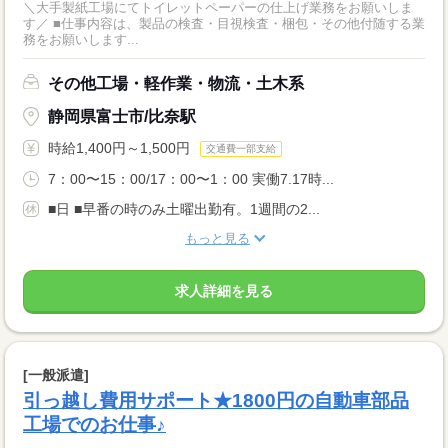
＼大手製紙工場にてトイレットペーパーの仕上げ業務をお願いしま
す／ ■仕事内容は、製品の検査・目視検査・梱包・その他付随する業
務をお願いします...
その他工場・軽作業・物流・土木系
静岡県富士市/比奈駅
時給1,400円～1,500円
交通費一部支給
7：00〜15：00/17：00〜1：00 実働7.17時...
■日 ■早番の時のみ土曜出勤有。1週間の2...
もっと見る
求人詳細を見る
[一般派遣]
引っ越し費用サポート★1800円の自動車部品
工場でのお仕事♪