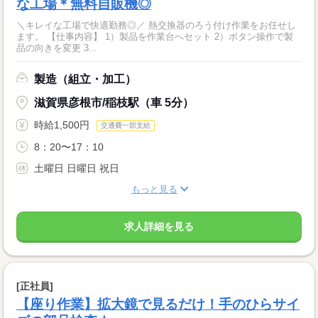
な工場＊無料自販機◎
＼キレイな工場で快適勤務◎／ 熱交換器のろう付け作業をお任せし
ます。 【仕事内容】 1）製品を作業台へセット 2）ボタン操作で製
品の向きを変更 3...
製造（組立・加工）
滋賀県彦根市/稲枝駅（車 5分）
時給1,500円
交通費一部支給
8：20〜17：10
土曜日 日曜日 祝日
もっと見る
求人詳細を見る
[正社員]
【座り作業】拡大鏡で見るだけ！手のひらサイ