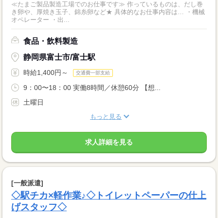
≪たまご製品製造工場でのお仕事です≫ 作っているものは、だし巻
き卵や、厚焼き玉子、錦糸卵など★ 具体的なお仕事内容は… ・機械
オペレーター ・出...
食品・飲料製造
静岡県富士市/富士駅
時給1,400円～
交通費一部支給
9：00〜18：00 実働8時間／休憩60分 【想...
土曜日
もっと見る
求人詳細を見る
[一般派遣]
◇駅チカ×軽作業♪◇トイレットペーパーの仕上
げスタッフ◇