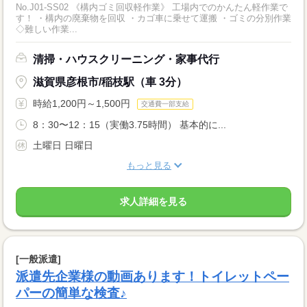
No.J01-SS02 《構内ゴミ回収軽作業》 工場内でのかんたん軽作業で
す！ ・構内の廃棄物を回収 ・カゴ車に乗せて運搬 ・ゴミの分別作業
◇難しい作業...
清掃・ハウスクリーニング・家事代行
滋賀県彦根市/稲枝駅（車 3分）
時給1,200円～1,500円
交通費一部支給
8：30〜12：15（実働3.75時間） 基本的に...
土曜日 日曜日
もっと見る
求人詳細を見る
[一般派遣]
派遣先企業様の動画あります！トイレットペー
パーの簡単な検査♪