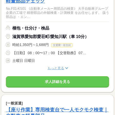
軽量部品チェック
No.F01-KS01 《自動車メーカー用部品の検査》 大手自動車グループ
企業の工場で 精密部品の外観検査・計測検査 をお任せします。 扱う
部品は ・エン...
梱包・仕分け・検品
滋賀県愛知郡愛荘町/愛知川駅（車 10分）
時給1,350円～1,688円
交通費一部支給
【日勤】 08：00〜17：00 【交替勤務】 07...
土曜日 日曜日
もっと見る
求人詳細を見る
[一般派遣]
【座り作業】専用検査台で一人モクモク検査｜