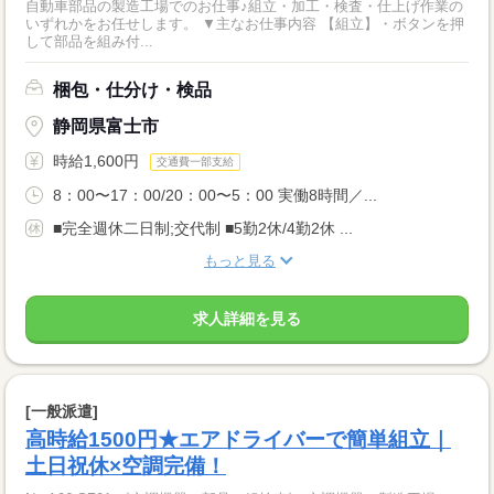
自動車部品の製造工場でのお仕事♪組立・加工・検査・仕上げ作業の
いずれかをお任せします。 ▼主なお仕事内容 【組立】・ボタンを押
して部品を組み付...
梱包・仕分け・検品
静岡県富士市
時給1,600円
交通費一部支給
8：00〜17：00/20：00〜5：00 実働8時間／...
■完全週休二日制;交代制 ■5勤2休/4勤2休 ...
もっと見る
求人詳細を見る
[一般派遣]
高時給1500円★エアドライバーで簡単組立｜
土日祝休×空調完備！