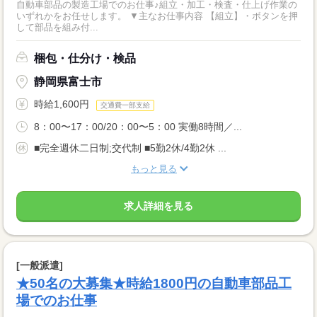
自動車部品の製造工場でのお仕事♪組立・加工・検査・仕上げ作業の
いずれかをお任せします。 ▼主なお仕事内容 【組立】・ボタンを押
して部品を組み付...
梱包・仕分け・検品
静岡県富士市
時給1,600円
交通費一部支給
8：00〜17：00/20：00〜5：00 実働8時間／...
■完全週休二日制;交代制 ■5勤2休/4勤2休 ...
もっと見る
求人詳細を見る
[一般派遣]
★50名の大募集★時給1800円の自動車部品工
場でのお仕事