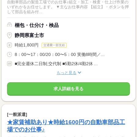
自動車部品の製造工場でのお仕事♪組立・加工・検査・仕上げ作業の
いずれかをお任せします。 ▼主なお仕事内容 【組立】・ボタンを押
して部品を組み付...
梱包・仕分け・検品
静岡県富士市
時給1,800円
交通費一部支給
8：00〜17：00/20：00〜5：00 実働8時間／...
■完全週休二日制;交代制 ■5勤2休/4勤2休 ...
もっと見る
求人詳細を見る
[一般派遣]
★家賃補助あり★時給1600円の自動車部品工
場でのお仕事♪