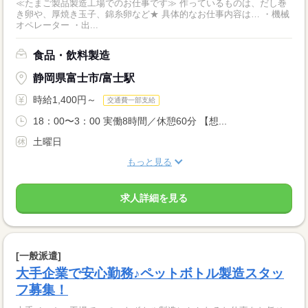
≪たまご製品製造工場でのお仕事です≫ 作っているものは、だし巻
き卵や、厚焼き玉子、錦糸卵など★ 具体的なお仕事内容は… ・機械
オペレーター ・出...
食品・飲料製造
静岡県富士市/富士駅
時給1,400円～
交通費一部支給
18：00〜3：00 実働8時間／休憩60分 【想...
土曜日
もっと見る
求人詳細を見る
[一般派遣]
大手企業で安心勤務♪ペットボトル製造スタッ
フ募集！