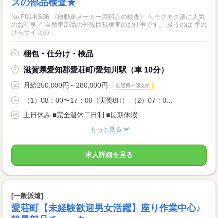
ズの部品検査★
No.F01‐KS06 《自動車メーカー用部品の検査》 ＼モクモク派に人気
のお仕事／ 自動車部品の外観目視検査のお仕事です。 扱うのは 手の
ひらサイズの...
梱包・仕分け・検品
滋賀県愛知郡愛荘町/愛知川駅（車 10分）
月給250,000円～280,000円
交通費一部支給
（1）08：00〜17：00（実働8H） （2）07：0...
土日休み ■完全週休二日制 ■長期休暇 …...
もっと見る
求人詳細を見る
[一般派遣]
愛荘町【未経験歓迎男女活躍】座り作業中心♪