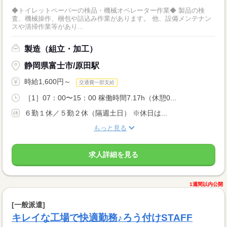
◆トイレットペーパーの検品・機械オペレーター作業◆ 製品の検
査、機械操作、梱包や詰込み作業があります。 他、設備メンテナン
スや清掃作業等があり...
製造（組立・加工）
静岡県富士市/原田駅
時給1,600円～
交通費一部支給
［1］07：00〜15：00 稼働時間7.17h（休憩0...
６勤１休／５勤２休（隔週土日） ※休日は...
もっと見る
求人詳細を見る
1週間以内公開
[一般派遣]
キレイな工場で快適勤務♪ろう付けSTAFF