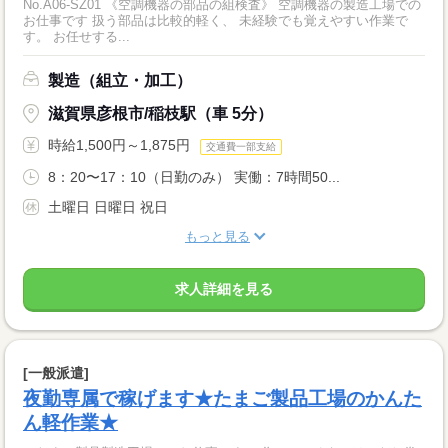
No.A06-SZ01 《空調機器の部品の組検査》 空調機器の製造工場での
お仕事です 扱う部品は比較的軽く、 未経験でも覚えやすい作業で
す。 お任せする...
製造（組立・加工）
滋賀県彦根市/稲枝駅（車 5分）
時給1,500円～1,875円
交通費一部支給
8：20〜17：10（日勤のみ） 実働：7時間50...
土曜日 日曜日 祝日
もっと見る
求人詳細を見る
[一般派遣]
夜勤専属で稼げます★たまご製品工場のかんた
ん軽作業★