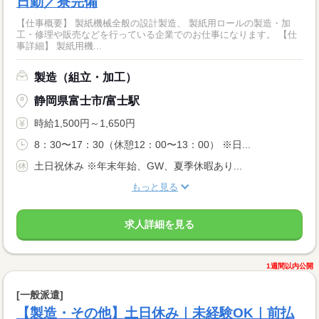
日勤／寮完備
【仕事概要】 製紙機械全般の設計製造、 製紙用ロールの製造・加
工・修理や販売などを行っている企業でのお仕事になります。 【仕
事詳細】 製紙用機...
製造（組立・加工）
静岡県富士市/富士駅
時給1,500円～1,650円
8：30〜17：30（休憩12：00〜13：00） ※日...
土日祝休み ※年末年始、GW、夏季休暇あり...
もっと見る
求人詳細を見る
1週間以内公開
[一般派遣]
【製造・その他】土日休み｜未経験OK｜前払