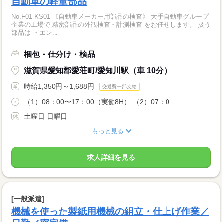
自動車の軽量部品
No.F01-KS01 《自動車メーカー用部品の検査》 大手自動車グループ
企業の工場で 精密部品の外観検査・計測検査 をお任せします。 扱う
部品は ・エン...
梱包・仕分け・検品
滋賀県愛知郡愛荘町/愛知川駅（車 10分）
時給1,350円～1,688円
交通費一部支給
（1）08：00〜17：00（実働8H） （2）07：0...
土曜日 日曜日
もっと見る
求人詳細を見る
[一般派遣]
機械を使った製紙用機械の組立・仕上げ作業／