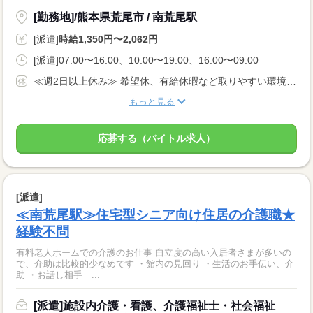
[勤務地]/熊本県荒尾市 / 南荒尾駅
[派遣]
時給1,350円〜2,062円
[派遣]07:00〜16:00、10:00〜19:00、16:00〜09:00
≪週2日以上休み≫ 希望休、有給休暇など取りやすい環境です。 固定曜日の勤務や平日のみ勤務など、相談OK！
もっと見る
応募する（バイトル求人）
[派遣]
≪南荒尾駅≫住宅型シニア向け住居の介護職★
経験不問
有料老人ホームでの介護のお仕事 自立度の高い入居者さまが多いの
で、介助は比較的少なめです ・館内の見回り ・生活のお手伝い、介
助 ・お話し相手 ...
[派遣]施設内介護・看護、介護福祉士・社会福祉