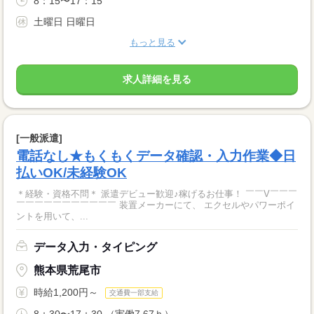
8：15〜17：15
土曜日 日曜日
もっと見る
求人詳細を見る
[一般派遣]
電話なし★もくもくデータ確認・入力作業◆日
払いOK/未経験OK
＊経験・資格不問＊ 派遣デビュー歓迎♪稼げるお仕事！ ￣￣V￣￣￣
￣￣￣￣￣￣￣￣￣￣￣ 装置メーカーにて、 エクセルやパワーポイ
ントを用いて、...
データ入力・タイピング
熊本県荒尾市
時給1,200円～
交通費一部支給