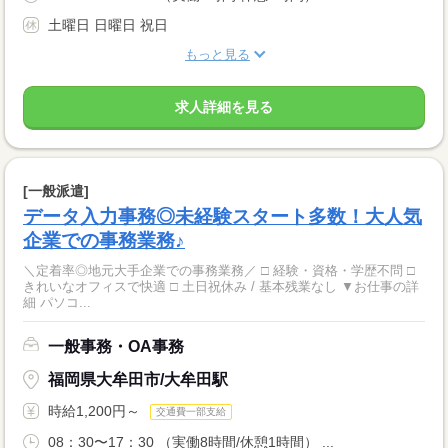
土曜日 日曜日 祝日
もっと見る
求人詳細を見る
[一般派遣]
データ入力事務◎未経験スタート多数！大人気
企業での事務業務♪
＼定着率◎地元大手企業での事務業務／ □ 経験・資格・学歴不問 □
きれいなオフィスで快適 □ 土日祝休み / 基本残業なし ▼お仕事の詳
細 パソコ...
一般事務・OA事務
福岡県大牟田市/大牟田駅
時給1,200円～
交通費一部支給
08：30〜17：30 （実働8時間/休憩1時間） ...