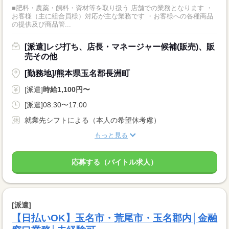
■肥料・農薬・飼料・資材等を取り扱う 店舗での業務となります ・
お客様（主に組合員様）対応が主な業務です ・お客様への各種商品
の提供及び商品管...
[派遣]レジ打ち、店長・マネージャー候補(販売)、販
売その他
[勤務地]/熊本県玉名郡長洲町
[派遣]
時給1,100円〜
[派遣]08:30〜17:00
就業先シフトによる（本人の希望休考慮）
もっと見る
応募する（バイトル求人）
[派遣]
【日払いOK】玉名市・荒尾市・玉名郡内│金融