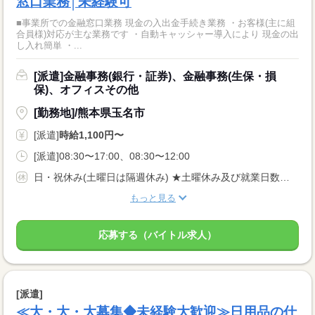
窓口業務│未経験可
■事業所での金融窓口業務 現金の入出金手続き業務 ・お客様(主に組
合員様)対応が主な業務です ・自動キャッシャー導入により 現金の出
し入れ簡単 ・...
[派遣]金融事務(銀行・証券)、金融事務(生保・損
保)、オフィスその他
[勤務地]/熊本県玉名市
[派遣]
時給1,100円〜
[派遣]08:30〜17:00、08:30〜12:00
日・祝休み(土曜日は隔週休み) ★土曜休み及び就業日数の相談可
もっと見る
応募する（バイトル求人）
[派遣]
≪大・大・大募集◆未経験大歓迎≫日用品の仕