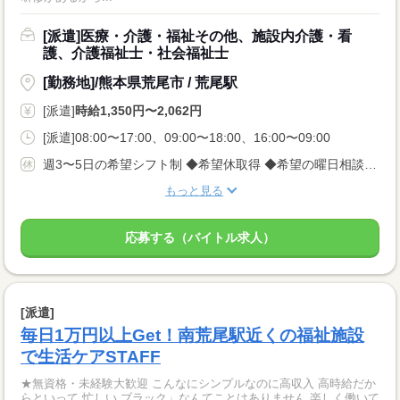
[派遣]医療・介護・福祉その他、施設内介護・看
護、介護福祉士・社会福祉士
[勤務地]/熊本県荒尾市 / 荒尾駅
[派遣]
時給1,350円〜2,062円
[派遣]08:00〜17:00、09:00〜18:00、16:00〜09:00
週3〜5日の希望シフト制 ◆希望休取得 ◆希望の曜日相談OK
もっと見る
応募する（バイトル求人）
[派遣]
毎日1万円以上Get！南荒尾駅近くの福祉施設
で生活ケアSTAFF
★無資格・未経験大歓迎 こんなにシンプルなのに高収入 高時給だか
らといって 忙しい ブラック」なんてことはありません 楽しく働いて