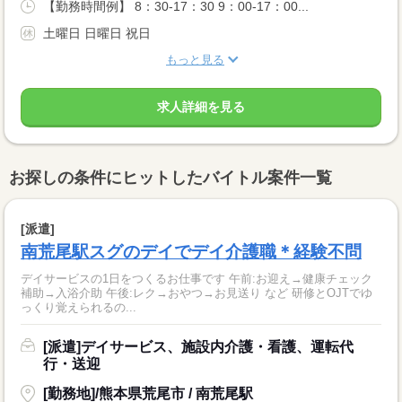
【勤務時間例】 8：30-17：30 9：00-17：00...
土曜日 日曜日 祝日
もっと見る
求人詳細を見る
お探しの条件にヒットしたバイトル案件一覧
[派遣]
南荒尾駅スグのデイでデイ介護職＊経験不問
デイサービスの1日をつくるお仕事です 午前:お迎え→健康チェック
補助→入浴介助 午後:レク→おやつ→お見送り など 研修とOJTでゆ
っくり覚えられるの...
[派遣]デイサービス、施設内介護・看護、運転代
行・送迎
[勤務地]/熊本県荒尾市 / 南荒尾駅