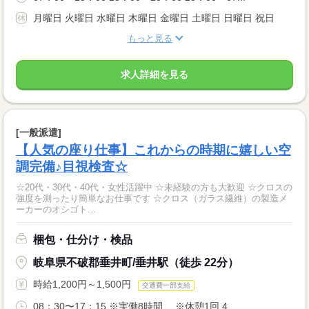
月曜日 火曜日 水曜日 木曜日 金曜日 土曜日 日曜日 祝日
もっと見る
求人詳細を見る
[一般派遣]
【人気の座り仕事】これからの時期に嬉しい空
調完備♪目視検査☆
☆20代・30代・40代・女性活躍中 ☆未経験の方も大歓迎 ☆クロスの
強度を測ったり簡単なお仕事です ☆クロス（ガラス繊維）の製造メ
ーカーのオシゴト...
梱包・仕分け・検品
岐阜県不破郡垂井町/垂井駅（徒歩 22分）
時給1,200円～1,500円
交通費一部支給
08：30〜17：15 ※実働8時間 ※休憩1回 4...