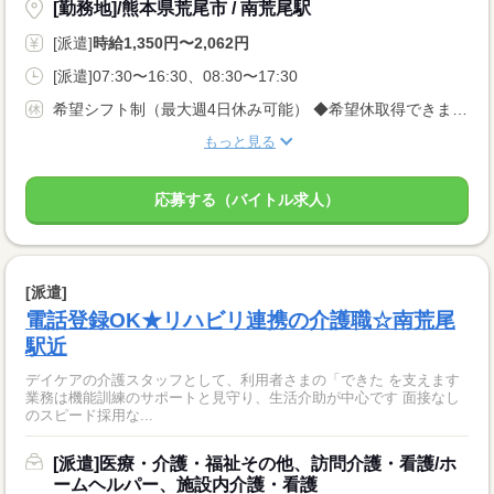
[勤務地]/熊本県荒尾市 / 南荒尾駅
[派遣]
時給1,350円〜2,062円
[派遣]07:30〜16:30、08:30〜17:30
希望シフト制（最大週4日休み可能） ◆希望休取得できます♪
もっと見る
応募する（バイトル求人）
[派遣]
電話登録OK★リハビリ連携の介護職☆南荒尾
駅近
デイケアの介護スタッフとして、利用者さまの「できた を支えます
業務は機能訓練のサポートと見守り、生活介助が中心です 面接なし
のスピード採用な...
[派遣]医療・介護・福祉その他、訪問介護・看護/ホ
ームヘルパー、施設内介護・看護