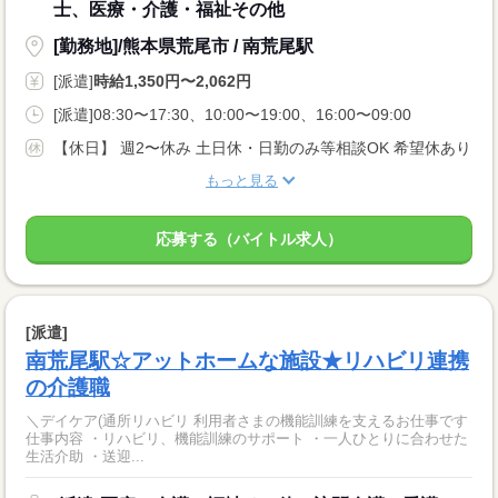
士、医療・介護・福祉その他
[勤務地]/熊本県荒尾市 / 南荒尾駅
[派遣]
時給1,350円〜2,062円
[派遣]08:30〜17:30、10:00〜19:00、16:00〜09:00
【休日】 週2〜休み 土日休・日勤のみ等相談OK 希望休あり
もっと見る
応募する（バイトル求人）
[派遣]
南荒尾駅☆アットホームな施設★リハビリ連携
の介護職
＼デイケア(通所リハビリ 利用者さまの機能訓練を支えるお仕事です
仕事内容 ・リハビリ、機能訓練のサポート ・一人ひとりに合わせた
生活介助 ・送迎...