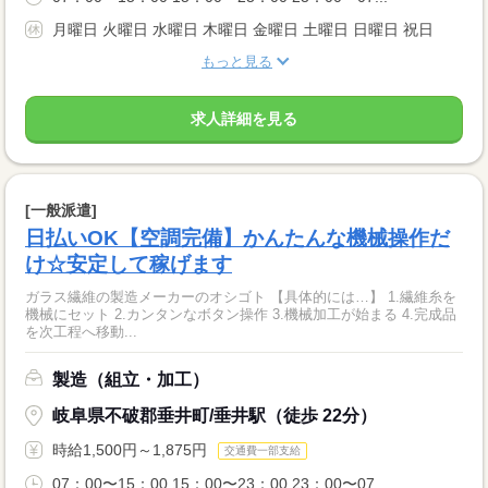
月曜日 火曜日 水曜日 木曜日 金曜日 土曜日 日曜日 祝日
もっと見る
求人詳細を見る
[一般派遣]
日払いOK【空調完備】かんたんな機械操作だ
け☆安定して稼げます
ガラス繊維の製造メーカーのオシゴト 【具体的には…】 1.繊維糸を
機械にセット 2.カンタンなボタン操作 3.機械加工が始まる 4.完成品
を次工程へ移動...
製造（組立・加工）
岐阜県不破郡垂井町/垂井駅（徒歩 22分）
時給1,500円～1,875円
交通費一部支給
07：00〜15：00 15：00〜23：00 23：00〜07...