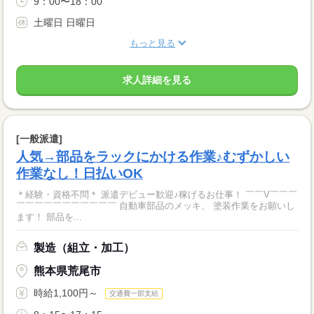
9：00〜18：00
土曜日 日曜日
もっと見る
求人詳細を見る
[一般派遣]
人気→部品をラックにかける作業♪むずかしい
作業なし！日払いOK
＊経験・資格不問＊ 派遣デビュー歓迎♪稼げるお仕事！ ￣￣V￣￣￣
￣￣￣￣￣￣￣￣￣￣￣ 自動車部品のメッキ、 塗装作業をお願いし
ます！ 部品を...
製造（組立・加工）
熊本県荒尾市
時給1,100円～
交通費一部支給