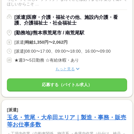
ほしいからこそ ...
[派遣]医療・介護・福祉その他、施設内介護・看
護、介護福祉士・社会福祉士
[勤務地]/熊本県荒尾市 / 南荒尾駅
[派遣]
時給1,350円〜2,062円
[派遣]08:00〜17:00、09:00〜18:00、16:00〜09:00
★週3〜5日勤務 ☆有給休暇・あり
もっと見る
応募する（バイトル求人）
[派遣]
玉名・荒尾・大牟田エリア｜製造・事務・販売
等お仕事多数
・工場内作業（自動車関係、物流系 ・倉庫内作業（仕分け、検品 ・