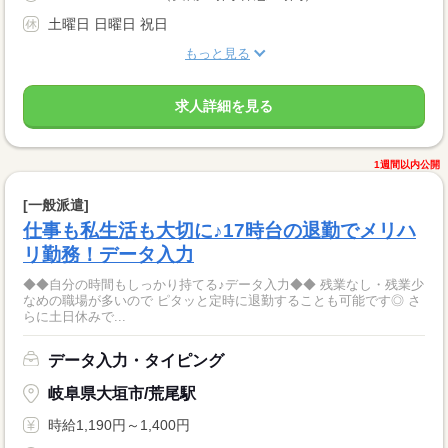
土曜日 日曜日 祝日
もっと見る
求人詳細を見る
1週間以内公開
[一般派遣]
仕事も私生活も大切に♪17時台の退勤でメリハ
リ勤務！データ入力
◆◆自分の時間もしっかり持てる♪データ入力◆◆ 残業なし・残業少
なめの職場が多いので ピタッと定時に退勤することも可能です◎ さ
らに土日休みで...
データ入力・タイピング
岐阜県大垣市/荒尾駅
時給1,190円～1,400円