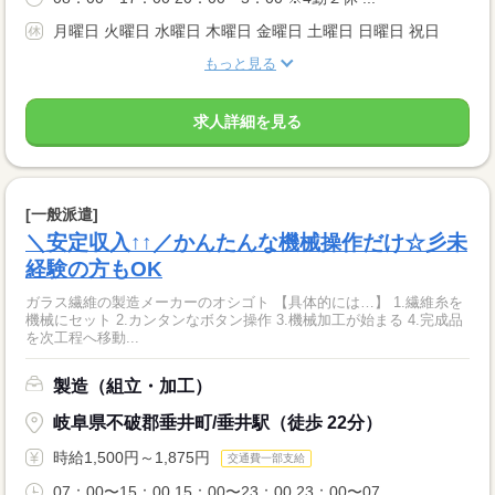
月曜日 火曜日 水曜日 木曜日 金曜日 土曜日 日曜日 祝日
もっと見る
求人詳細を見る
[一般派遣]
＼安定収入↑↑／かんたんな機械操作だけ☆彡未
経験の方もOK
ガラス繊維の製造メーカーのオシゴト 【具体的には…】 1.繊維糸を
機械にセット 2.カンタンなボタン操作 3.機械加工が始まる 4.完成品
を次工程へ移動...
製造（組立・加工）
岐阜県不破郡垂井町/垂井駅（徒歩 22分）
時給1,500円～1,875円
交通費一部支給
07：00〜15：00 15：00〜23：00 23：00〜07...