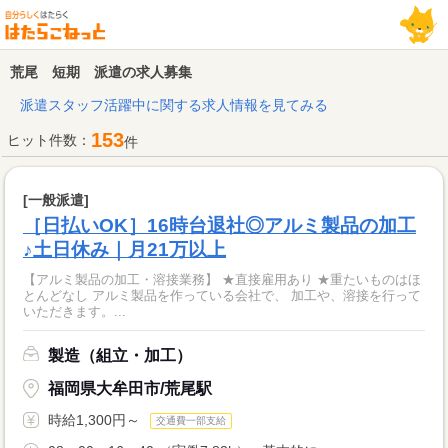
荒尾 短期 派遣の求人募集
派遣スタッフ活躍中に関する求人情報を見てみる
153
ヒット件数：
件
[一般派遣]
［日払いOK］16時台退社◎アルミ製品の加工
♪土日休み｜月21万以上
【アルミ製品の加工・溶接業務】 ★直接雇用あり ★重たいものはほ
とんどなし アルミ製品を作っている会社で、 加工や、溶接を行って
いただきます。...
製造（組立・加工）
福岡県大牟田市/荒尾駅
時給1,300円～
交通費一部支給