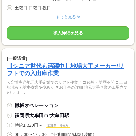
土曜日 日曜日 祝日
もっと見る
求人詳細を見る
[一般派遣]
【シニア世代も活躍中】地場大手メーカー/リ
フトでの入出庫作業
＼定着率◎地元大手企業でのリフト作業／ □ 経験・学歴不問 □ 土日
祝休み / 基本残業多少あり ▼お仕事の詳細 地元大手企業の工場内で
の フォー...
機械オペレーション
福岡県大牟田市/大牟田駅
時給1,320円～
交通費一部支給
08：30〜17：30 （実働8時間/休憩1時間） ...