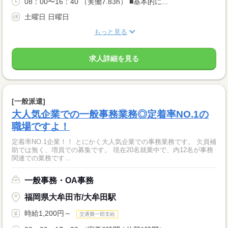
08：00〜16：40 （実働7.83h） ■基本的に...
土曜日 日曜日
もっと見る
求人詳細を見る
[一般派遣]
大人気企業での一般事務業務◎定着率NO.1の
職場ですよ！
定着率NO.1企業！！ とにかく大人気企業での事務業務です。 欠員補
助では無く、増員での募集です。 現在20名就業中で、内12名が事務
関連での業務です...
一般事務・OA事務
福岡県大牟田市/大牟田駅
時給1,200円～
交通費一部支給