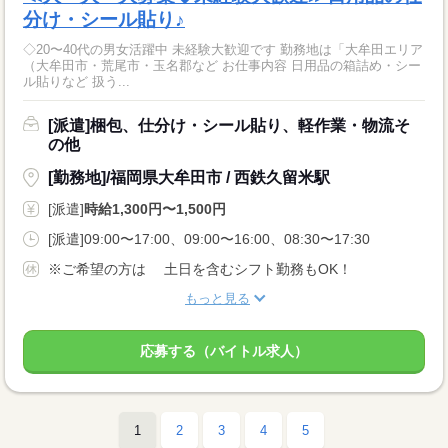
分け・シール貼り♪
◇20〜40代の男女活躍中 未経験大歓迎です 勤務地は「大牟田エリア
（大牟田市・荒尾市・玉名郡など お仕事内容 日用品の箱詰め・シー
ル貼りなど 扱う...
[派遣]梱包、仕分け・シール貼り、軽作業・物流そ
の他
[勤務地]/福岡県大牟田市 / 西鉄久留米駅
[派遣]
時給1,300円〜1,500円
[派遣]09:00〜17:00、09:00〜16:00、08:30〜17:30
※ご希望の方は 土日を含むシフト勤務もOK！
もっと見る
応募する（バイトル求人）
1
2
3
4
5