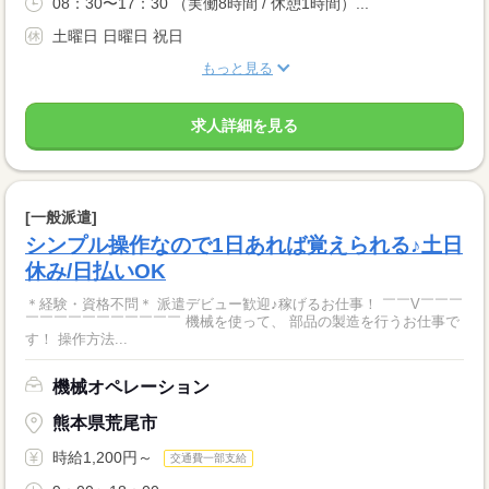
08：30〜17：30 （実働8時間 / 休憩1時間）...
土曜日 日曜日 祝日
もっと見る
求人詳細を見る
[一般派遣]
シンプル操作なので1日あれば覚えられる♪土日
休み/日払いOK
＊経験・資格不問＊ 派遣デビュー歓迎♪稼げるお仕事！ ￣￣V￣￣￣
￣￣￣￣￣￣￣￣￣￣￣ 機械を使って、 部品の製造を行うお仕事で
す！ 操作方法...
機械オペレーション
熊本県荒尾市
時給1,200円～
交通費一部支給