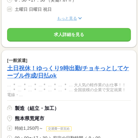
8：30〜17：30 （実働7.67ｈ）
土曜日 日曜日 祝日
もっと見る
求人詳細を見る
[一般派遣]
土日祝休！ゆっくり9時出勤/チョキっとしてケ
ーブル作成/日払ok
… ＊ … ＊ … ＊ …＊ … ＊ … ＊ … 大人気の軽作業のお仕事！！
… ＊ … ＊ … ＊ …＊ … ＊ … ＊ … 全国規模の企業で安定就業！
電線・...
製造（組立・加工）
熊本県荒尾市
時給1,250円～
交通費一部支給
09：00〜17：30 ＼安定の日勤時間／ 9：00...