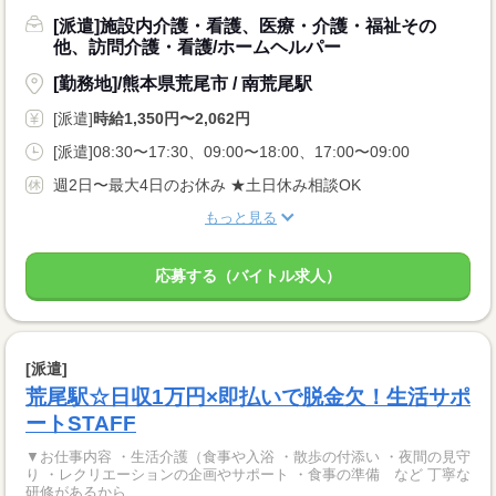
[派遣]施設内介護・看護、医療・介護・福祉その
他、訪問介護・看護/ホームヘルパー
[勤務地]/熊本県荒尾市 / 南荒尾駅
[派遣]
時給1,350円〜2,062円
[派遣]08:30〜17:30、09:00〜18:00、17:00〜09:00
週2日〜最大4日のお休み ★土日休み相談OK
もっと見る
応募する（バイトル求人）
[派遣]
荒尾駅☆日収1万円×即払いで脱金欠！生活サポ
ートSTAFF
▼お仕事内容 ・生活介護（食事や入浴 ・散歩の付添い ・夜間の見守
り ・レクリエーションの企画やサポート ・食事の準備 など 丁寧な
研修があるから...