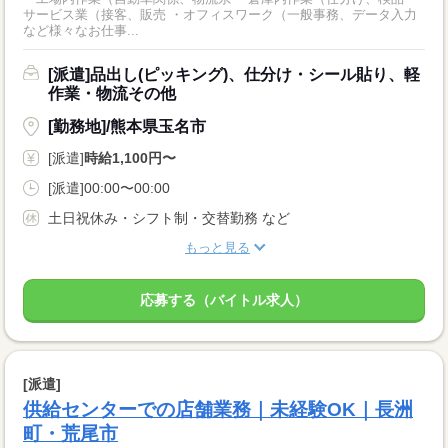
サービス業（接客、販売 ・オフィスワーク（一般事務、データ入力
など様々なお仕事...
[派遣]品出し(ピッキング)、仕分け・シール貼り、軽
作業・物流その他
[勤務地]/熊本県玉名市
[派遣]
時給1,100円〜
[派遣]00:00〜00:00
土日祝休み・シフト制・交替勤務 など
もっと見る
応募する（バイトル求人）
[派遣]
供給センターでの店舗業務｜未経験OK｜長洲
町・荒尾市