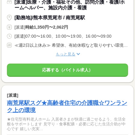
[派遣]医療・介護・福祉その他、訪問介護・看護/ホ
ームヘルパー、施設内介護・看護
[勤務地]/熊本県荒尾市 / 南荒尾駅
[派遣]
時給1,350円〜2,062円
[派遣]07:00〜16:00、10:00〜19:00、16:00〜09:00
≪週2日以上休み≫ 希望休、有給休暇など取りやすい環境です。 固定曜日の勤務や平日のみ勤務など、相談OK！
もっと見る
応募する（バイトル求人）
[派遣]
南荒尾駅スグ★高齢者住宅の介護職☆ワンラン
ク上の環境
★住宅型有料老人ホーム 入居者さまが快適に過ごせるよう、生活全
般をサポートします 見守り・食事配膳・必要に応じた生活介助が中
心です 嬉しい充実...