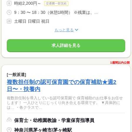
時給2,200円～
交通費一部支給
9：30 〜 18：30（休憩1時間） ※残業は、...
土曜日 日曜日 祝日
もっと見る
求人詳細を見る
1週間以内公開
[一般派遣]
複数担任制の認可保育園での保育補助★週2
日〜・扶養内
複数担任制を導入している認可保育園で 保育補助のお仕事をお任せ
します！ 一人ひとりにじっくり向き合える環境です。 ▼具体的に
は… ・各クラスで...
保育士・幼稚園教諭・学童保育指導員
神奈川県茅ヶ崎市/茅ヶ崎駅