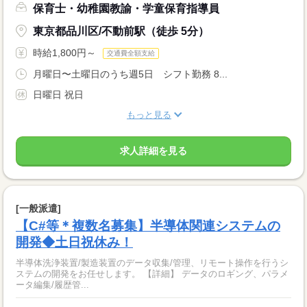
保育士・幼稚園教諭・学童保育指導員
東京都品川区/不動前駅（徒歩 5分）
時給1,800円～
交通費全額支給
月曜日〜土曜日のうち週5日 シフト勤務 8...
日曜日 祝日
もっと見る
求人詳細を見る
[一般派遣]
【C#等＊複数名募集】半導体関連システムの
開発◆土日祝休み！
半導体洗浄装置/製造装置のデータ収集/管理、リモート操作を行うシ
ステムの開発をお任せします。 【詳細】 データのロギング、パラメ
ータ編集/履歴管...