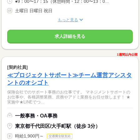
●9：00〜17：15（休憩時間・12：00〜13：0...
土曜日 日曜日 祝日
もっと見る
求人詳細を見る
1週間以内公開
[契約社員]
≪プロジェクトサポート≫チーム運営アシスタ
ントのオシゴト
保険会社でのサポート事務のお仕事です。 マネジメントサポートの
お仕事や、各種調整業務、庶務やアドミ業務をお任せ致します！ ★
実施中★LINEでつ...
一般事務・OA事務
東京都千代田区/大手町駅（徒歩 3分）
時給1,900円～
交通費全額支給