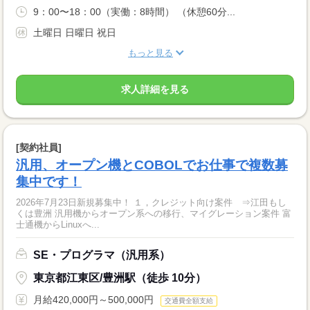
9：00〜18：00（実働：8時間） （休憩60分...
土曜日 日曜日 祝日
もっと見る
求人詳細を見る
[契約社員]
汎用、オープン機とCOBOLでお仕事で複数募
集中です！
2026年7月23日新規募集中！ １，クレジット向け案件 ⇒江田もし
くは豊洲 汎用機からオープン系への移行、マイグレーション案件 富
士通機からLinuxへ...
SE・プログラマ（汎用系）
東京都江東区/豊洲駅（徒歩 10分）
月給420,000円～500,000円
交通費全額支給