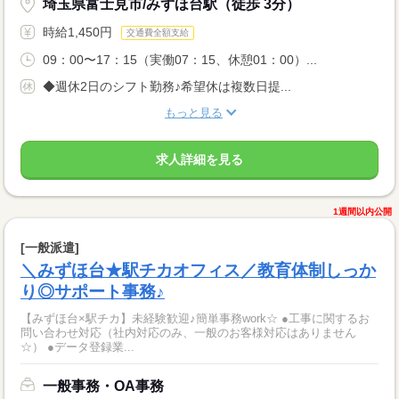
埼玉県富士見市/みずほ台駅（徒歩 3分）
時給1,450円
交通費全額支給
09：00〜17：15（実働07：15、休憩01：00）...
◆週休2日のシフト勤務♪希望休は複数日提...
もっと見る
求人詳細を見る
1週間以内公開
[一般派遣]
＼みずほ台★駅チカオフィス／教育体制しっか
り◎サポート事務♪
【みずほ台×駅チカ】未経験歓迎♪簡単事務work☆ ●工事に関するお
問い合わせ対応（社内対応のみ、一般のお客様対応はありません
☆） ●データ登録業...
一般事務・OA事務