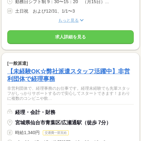
勤務日シフト制 9：30〜15：20 （月15日）...
土日祝 および12/31、1/1〜3
もっと見る
求人詳細を見る
[一般派遣]
【未経験OK☆弊社派遣スタッフ活躍中】非営
利団体で経理事務
非営利団体で、経理事務のお仕事です。経理未経験でも先輩スタッ
フがしっかりサポートするので安心してスタートできます！まわり
に複数のコンビニや飲...
経理・会計・財務
宮城県仙台市青葉区/広瀬通駅（徒歩 7分）
時給1,340円
交通費一部支給