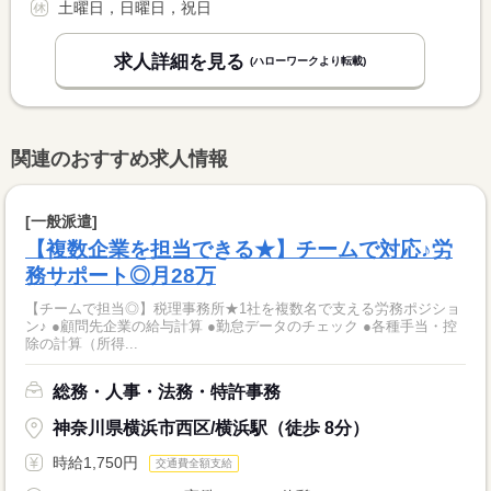
土曜日，日曜日，祝日
求人詳細を見る
(ハローワークより転載)
関連のおすすめ求人情報
[一般派遣]
【複数企業を担当できる★】チームで対応♪労
務サポート◎月28万
【チームで担当◎】税理事務所★1社を複数名で支える労務ポジショ
ン♪ ●顧問先企業の給与計算 ●勤怠データのチェック ●各種手当・控
除の計算（所得...
総務・人事・法務・特許事務
神奈川県横浜市西区/横浜駅（徒歩 8分）
時給1,750円
交通費全額支給