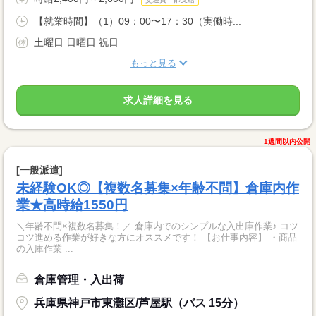
【就業時間】（1）09：00〜17：30（実働時...
土曜日 日曜日 祝日
もっと見る
求人詳細を見る
1週間以内公開
[一般派遣]
未経験OK◎【複数名募集×年齢不問】倉庫内作
業★高時給1550円
＼年齢不問×複数名募集！／ 倉庫内でのシンプルな入出庫作業♪ コツ
コツ進める作業が好きな方にオススメです！ 【お仕事内容】 ・商品
の入庫作業 ...
倉庫管理・入出荷
兵庫県神戸市東灘区/芦屋駅（バス 15分）