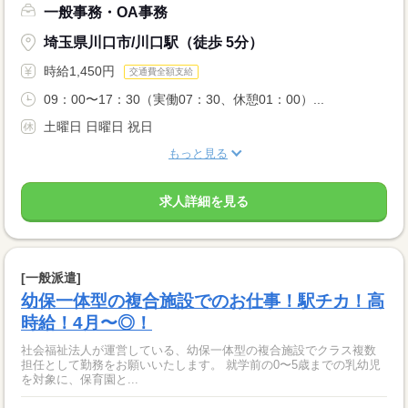
一般事務・OA事務
埼玉県川口市/川口駅（徒歩 5分）
時給1,450円
交通費全額支給
09：00〜17：30（実働07：30、休憩01：00）...
土曜日 日曜日 祝日
もっと見る
求人詳細を見る
[一般派遣]
幼保一体型の複合施設でのお仕事！駅チカ！高
時給！4月〜◎！
社会福祉法人が運営している、幼保一体型の複合施設でクラス複数
担任として勤務をお願いいたします。 就学前の0〜5歳までの乳幼児
を対象に、保育園と...