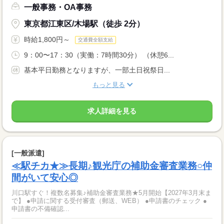
一般事務・OA事務
東京都江東区/木場駅（徒歩 2分）
時給1,800円～
交通費全額支給
9：00〜17：30（実働：7時間30分） （休憩6...
基本平日勤務となりますが、一部土日祝祭日...
もっと見る
求人詳細を見る
[一般派遣]
≪駅チカ★≫長期♪観光庁の補助金審査業務○仲
間がいて安心◎
川口駅すぐ！複数名募集♪補助金審査業務★5月開始【2027年3月末ま
で】 ●申請に関する受付審査（郵送、WEB） ●申請書のチェック ●
申請書の不備確認...