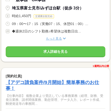
埼玉県富士見市/みずほ台駅（徒歩 3分）
時給1,450円
交通費全額支給
09：00〜17：15（実働07：15、休憩01：00）...
◆週休2日のシフト勤務♪希望休は複数日出...
もっと見る
求人詳細を見る
1週間以内公開
[契約社員]
【アデコ請負案件/9月開始】簡単事務のお仕
事！
【仕事内容】 複数企業より受託している事務業務（経理、財務、受
発注業務、請求関係業務、勤怠管理、データ入力、レポート作成、
郵便発送等の事務関...