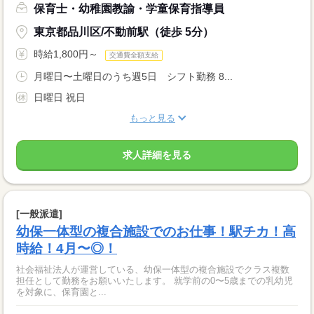
保育士・幼稚園教諭・学童保育指導員
東京都品川区/不動前駅（徒歩 5分）
時給1,800円～
交通費全額支給
月曜日〜土曜日のうち週5日 シフト勤務 8...
日曜日 祝日
もっと見る
求人詳細を見る
[一般派遣]
幼保一体型の複合施設でのお仕事！駅チカ！高
時給！4月〜◎！
社会福祉法人が運営している、幼保一体型の複合施設でクラス複数
担任として勤務をお願いいたします。 就学前の0〜5歳までの乳幼児
を対象に、保育園と...