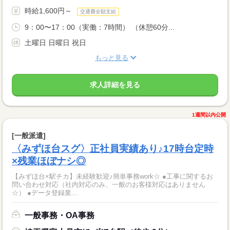
時給1,600円～
交通費全額支給
9：00〜17：00（実働：7時間） （休憩60分...
土曜日 日曜日 祝日
もっと見る
求人詳細を見る
1週間以内公開
[一般派遣]
〈みずほ台スグ〉正社員実績あり♪17時台定時
×残業ほぼナシ◎
【みずほ台×駅チカ】未経験歓迎♪簡単事務work☆ ●工事に関するお
問い合わせ対応（社内対応のみ、一般のお客様対応はありません
☆） ●データ登録業...
一般事務・OA事務