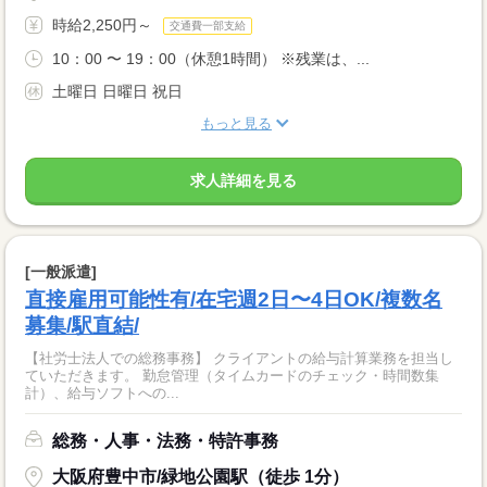
時給2,250円～
交通費一部支給
10：00 〜 19：00（休憩1時間） ※残業は、...
土曜日 日曜日 祝日
もっと見る
求人詳細を見る
[一般派遣]
直接雇用可能性有/在宅週2日〜4日OK/複数名
募集/駅直結/
【社労士法人での総務事務】 クライアントの給与計算業務を担当し
ていただきます。 勤怠管理（タイムカードのチェック・時間数集
計）、給与ソフトへの...
総務・人事・法務・特許事務
大阪府豊中市/緑地公園駅（徒歩 1分）