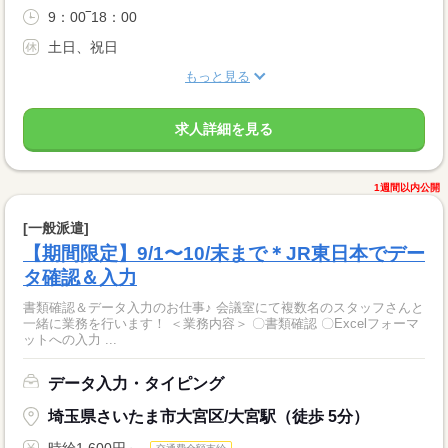
9：00‾18：00
土日、祝日
もっと見る
求人詳細を見る
1週間以内公開
[一般派遣]
【期間限定】9/1〜10/末まで＊JR東日本でデー
タ確認＆入力
書類確認＆データ入力のお仕事♪ 会議室にて複数名のスタッフさんと
一緒に業務を行います！ ＜業務内容＞ 〇書類確認 〇Excelフォーマ
ットへの入力 ...
データ入力・タイピング
埼玉県さいたま市大宮区/大宮駅（徒歩 5分）
時給1,600円～