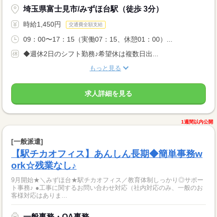
埼玉県富士見市/みずほ台駅（徒歩 3分）
時給1,450円
交通費全額支給
09：00〜17：15（実働07：15、休憩01：00）...
◆週休2日のシフト勤務♪希望休は複数日出...
もっと見る
求人詳細を見る
1週間以内公開
[一般派遣]
【駅チカオフィス】あんしん長期◆簡単事務w
ork☆残業なし♪
9月開始★＼みずほ台★駅チカオフィス／教育体制しっかり◎サポー
ト事務♪ ●工事に関するお問い合わせ対応（社内対応のみ、一般のお
客様対応はありま...
一般事務・OA事務