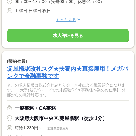
09：00〜18：00（実働08：00、休憩01：00）...
土曜日 日曜日 祝日
もっと見る
求人詳細を見る
[契約社員]
淀屋橋駅改札スグ★扶養内★直接雇用！メガバ
ンクで金融事務です
※この求人情報は株式会社みどり会 本社による職業紹介になりま
す。 【大手銀行グループでの未経験OK＆事務軽作業のお仕事】 外
部からの電話対応はな...
一般事務・OA事務
大阪府大阪市中央区/淀屋橋駅（徒歩 1分）
時給1,230円～
交通費全額支給