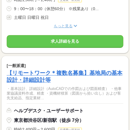
9：00〜18：00（休憩60分） ※残業あり（0...
土曜日 日曜日 祝日
もっと見る
求人詳細を見る
[一般派遣]
【リモートワーク＊複数名募集】基地局の基本
設計・詳細設計等
・基本設計、詳細設計（AutoCADでの作図および図面精査） ・他事
業協議資料作成、精査 ・資機材積算（図面から拾い出し）および客
先支給品、指定業材...
ヘルプデスク・ユーザーサポート
東京都渋谷区/新宿駅（徒歩 7分）
時給2,400円～2,600円
交通費一部支給