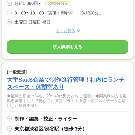
時給1,860円～
交通費全額支給
9：00〜18：00（実働：8時間） （休憩60分...
土曜日 日曜日 祝日
もっと見る
求人詳細を見る
[一般派遣]
大手SaaS企業で制作進行管理！社内にランチ
スペース・休憩室あり
◆配属先部署は24名、20〜40代男女ともに活躍中 ◆同業務の方も複
数名就業中なので安心です 東証プライム上場・ビジネスデータを活
用した経営支援サ...
制作・編集・校正・ライター
東京都渋谷区/渋谷駅（徒歩 3分）