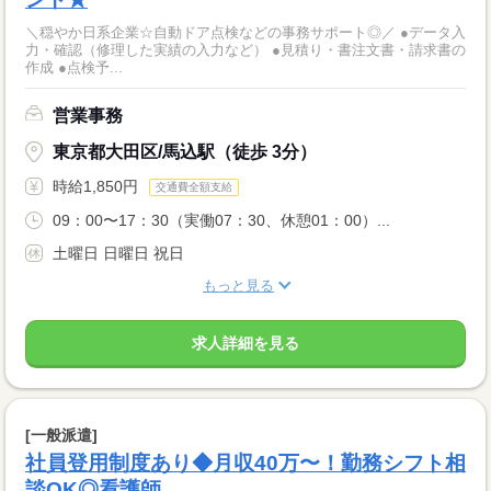
＼穏やか日系企業☆自動ドア点検などの事務サポート◎／ ●データ入
力・確認（修理した実績の入力など） ●見積り・書注文書・請求書の
作成 ●点検予...
営業事務
東京都大田区/馬込駅（徒歩 3分）
時給1,850円
交通費全額支給
09：00〜17：30（実働07：30、休憩01：00）...
土曜日 日曜日 祝日
もっと見る
求人詳細を見る
[一般派遣]
社員登用制度あり◆月収40万〜！勤務シフト相
談OK◎看護師