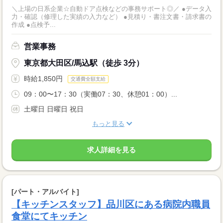
＼上場の日系企業☆自動ドア点検などの事務サポート◎／ ●データ入
力・確認（修理した実績の入力など） ●見積り・書注文書・請求書の
作成 ●点検予...
営業事務
東京都大田区/馬込駅（徒歩 3分）
時給1,850円
交通費全額支給
09：00〜17：30（実働07：30、休憩01：00）...
土曜日 日曜日 祝日
もっと見る
求人詳細を見る
[パート・アルバイト]
【キッチンスタッフ】品川区にある病院内職員
食堂にてキッチン