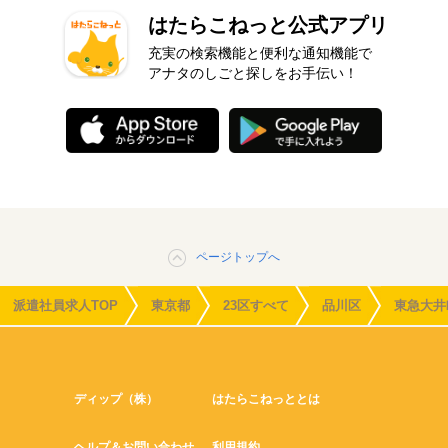
はたらこねっと公式アプリ
充実の検索機能と便利な通知機能で
アナタのしごと探しをお手伝い！
ページトップへ
派遣社員求人TOP
東京都
23区すべて
品川区
東急大井
ディップ（株）
はたらこねっととは
ヘルプ＆お問い合わせ
利用規約