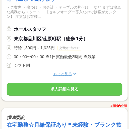
・ご案内 ・盛つけ ・お会計 ・テーブルの片付け など まずは簡単
な業務からスタート！ 【セルフオーダー導入なので接客がカンタ
ン】 注文はお客様...
ホールスタッフ
東京都品川区/荏原町駅（徒歩 1分）
時給1,300円～1,625円
交通費一部支給
00：00〜00：00 ※1日実働最低2時間 ※残業...
シフト制
もっと見る
求人詳細を見る
3日以内公開
[業務委託]
在宅勤務☆月給保証あり＊未経験・ブランク歓