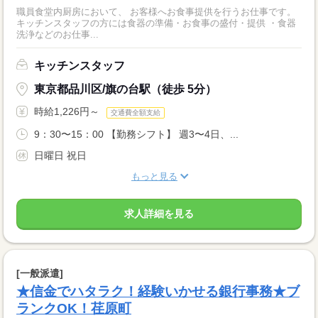
職員食堂内厨房において、 お客様へお食事提供を行うお仕事です。
キッチンスタッフの方には食器の準備・お食事の盛付・提供 ・食器
洗浄などのお仕事...
キッチンスタッフ
東京都品川区/旗の台駅（徒歩 5分）
時給1,226円～
交通費全額支給
9：30〜15：00 【勤務シフト】 週3〜4日、...
日曜日 祝日
もっと見る
求人詳細を見る
[一般派遣]
★信金でハタラク！経験いかせる銀行事務★ブ
ランクOK！荏原町