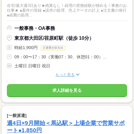
在宅/最大週3日あり★残業なし！経理の実務経験が積める！事務のお
仕事★ ●案件の登録 ●請求の処理、売上データの計上 ●注文書の発行
●経費の処理...
一般事務・OA事務
東京都大田区/荏原町駅（徒歩 10分）
時給1,900円
交通費全額支給
09：00〜17：30（実働07：30、休憩01：00）...
土曜日 日曜日 祝日
もっと見る
求人詳細を見る
[一般派遣]
週4日×9月開始＜馬込駅＞上場企業で営業サポ
ート●1,850円