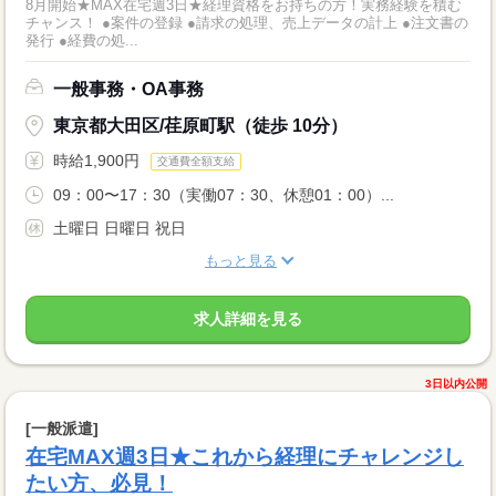
8月開始★MAX在宅週3日★経理資格をお持ちの方！実務経験を積む
チャンス！ ●案件の登録 ●請求の処理、売上データの計上 ●注文書の
発行 ●経費の処...
一般事務・OA事務
東京都大田区/荏原町駅（徒歩 10分）
時給1,900円
交通費全額支給
09：00〜17：30（実働07：30、休憩01：00）...
土曜日 日曜日 祝日
もっと見る
求人詳細を見る
3日以内公開
[一般派遣]
在宅MAX週3日★これから経理にチャレンジし
たい方、必見！