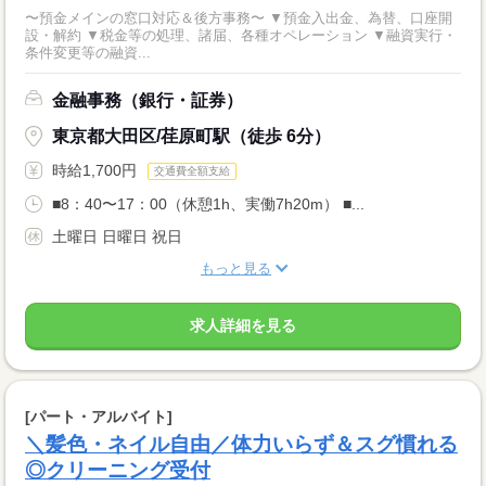
〜預金メインの窓口対応＆後方事務〜 ▼預金入出金、為替、口座開
設・解約 ▼税金等の処理、諸届、各種オペレーション ▼融資実行・
条件変更等の融資...
金融事務（銀行・証券）
東京都大田区/荏原町駅（徒歩 6分）
時給1,700円
交通費全額支給
■8：40〜17：00（休憩1h、実働7h20m） ■...
土曜日 日曜日 祝日
もっと見る
求人詳細を見る
[パート・アルバイト]
＼髪色・ネイル自由／体力いらず＆スグ慣れる
◎クリーニング受付