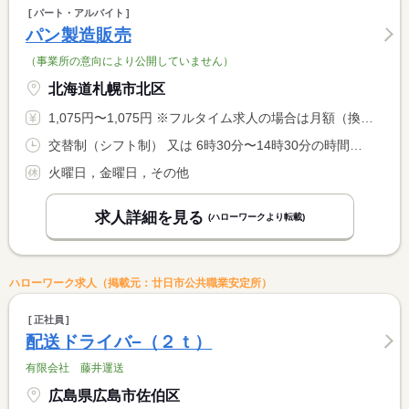
パート・アルバイト
パン製造販売
（事業所の意向により公開していません）
北海道札幌市北区
1,075円〜1,075円 ※フルタイム求人の場合は月額（換算額）、パート求人の場合は時間額を表示しています。
交替制（シフト制） 又は 6時30分〜14時30分の時間の間の5時間以上 就業時間に関する特記事項 ＊月・水・木・土・日曜日で週２日から４日程度、１日５時間以上 <BR> 、朝は７時までに出勤で応相談 <BR> 就業時間、休憩（法定通り付与）などは応相談。
火曜日，金曜日，その他
求人詳細を見る
(ハローワークより転載)
ハローワーク求人（掲載元：廿日市公共職業安定所）
正社員
配送ドライバ−（２ｔ）
有限会社 藤井運送
広島県広島市佐伯区