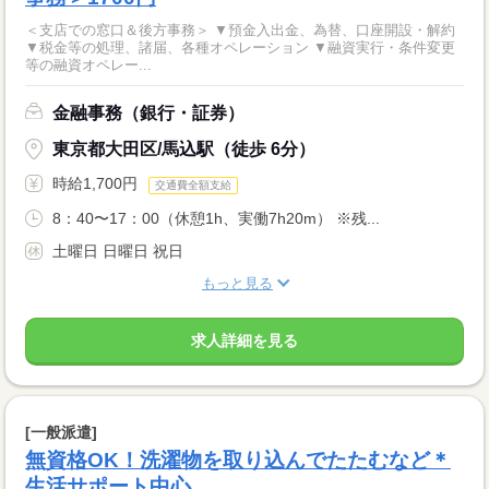
＜支店での窓口＆後方事務＞ ▼預金入出金、為替、口座開設・解約
▼税金等の処理、諸届、各種オペレーション ▼融資実行・条件変更
等の融資オペレー...
金融事務（銀行・証券）
東京都大田区/馬込駅（徒歩 6分）
時給1,700円
交通費全額支給
8：40〜17：00（休憩1h、実働7h20m） ※残...
土曜日 日曜日 祝日
もっと見る
求人詳細を見る
[一般派遣]
無資格OK！洗濯物を取り込んでたたむなど＊
生活サポート中心