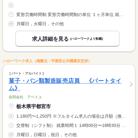
変形労働時間制 変形労働時間制の単位 １ヶ月単位 就業時間１ 7時00分〜16時00分 就業時間２ 11時00分〜20時00分
月曜日，火曜日，その他
求人詳細を見る
(ハローワークより転載)
ハローワーク求人（掲載元：宇都宮公共職業安定所）
パート・アルバイト
菓子・パン類製造販売店員 《パートタイ
ム》
合同会社 アベイユ
栃木県宇都宮市
1,180円〜1,250円 ※フルタイム求人の場合は月額（換算額）、パート求人の場合は時間額を表示しています。
交替制（シフト制） 就業時間１ 14時00分〜18時30分 又は 10時00分〜18時30分の時間の間の4時間以上 就業時間に関する特記事項 １３時から１８時３０分までの間で検討しています。 <BR> <BR> １４時から１８時３０分 火水木金土 勤務がありがたいです
月曜日，日曜日，祝日，その他