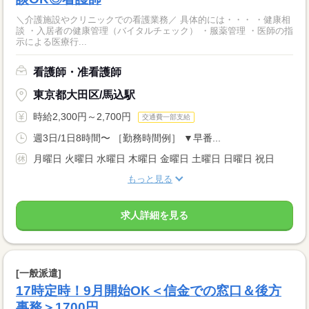
＼介護施設やクリニックでの看護業務／ 具体的には・・・ ・健康相
談 ・入居者の健康管理（バイタルチェック） ・服薬管理 ・医師の指
示による医療行...
看護師・准看護師
東京都大田区/馬込駅
時給2,300円～2,700円
交通費一部支給
週3日/1日8時間〜 ［勤務時間例］ ▼早番...
月曜日 火曜日 水曜日 木曜日 金曜日 土曜日 日曜日 祝日
もっと見る
求人詳細を見る
[一般派遣]
17時定時！9月開始OK＜信金での窓口＆後方
事務＞1700円