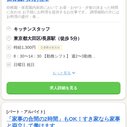
幼稚園・保育園内厨房において お昼・おやつ・夕食の決まった時間
に合わせ お子様にお料理を提供するお仕事です。 調理補助の方には
お料理の盛付・食...
キッチンスタッフ
東京都大田区/長原駅（徒歩 5分）
時給1,300円
交通費全額支給
8：30〜14：30 【勤務シフト】 週2〜3勤務...
日曜日 祝日
もっと見る
求人詳細を見る
[パート・アルバイト]
「家事の合間の2時間」もOK！すき家なら家事
と両立して働けます