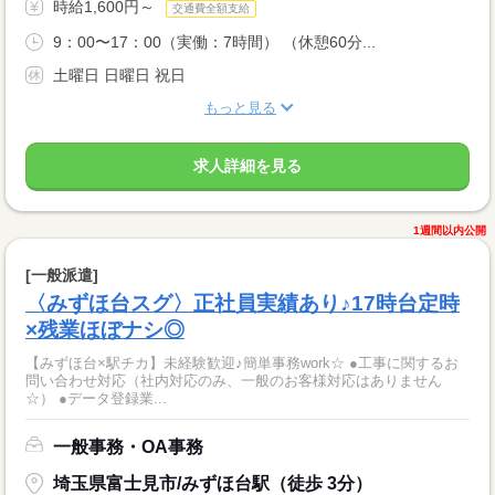
時給1,600円～
交通費全額支給
9：00〜17：00（実働：7時間） （休憩60分...
土曜日 日曜日 祝日
もっと見る
求人詳細を見る
1週間以内公開
[一般派遣]
〈みずほ台スグ〉正社員実績あり♪17時台定時
×残業ほぼナシ◎
【みずほ台×駅チカ】未経験歓迎♪簡単事務work☆ ●工事に関するお
問い合わせ対応（社内対応のみ、一般のお客様対応はありません
☆） ●データ登録業...
一般事務・OA事務
埼玉県富士見市/みずほ台駅（徒歩 3分）