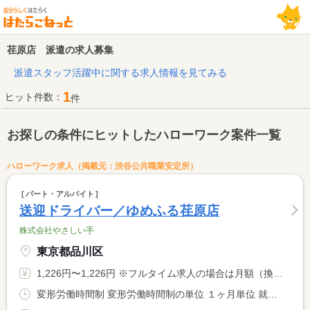
荏原店 派遣の求人募集
派遣スタッフ活躍中に関する求人情報を見てみる
1
ヒット件数：
件
お探しの条件にヒットしたハローワーク案件一覧
ハローワーク求人（掲載元：渋谷公共職業安定所）
パート・アルバイト
送迎ドライバー／ゆめふる荏原店
株式会社やさしい手
東京都品川区
1,226円〜1,226円 ※フルタイム求人の場合は月額（換算額）、パート求人の場合は時間額を表示しています。
変形労働時間制 変形労働時間制の単位 １ヶ月単位 就業時間１ 8時30分〜17時30分 就業時間２ 8時30分〜10時30分 就業時間３ 15時30分〜17時30分 就業時間に関する特記事項 １ヶ月単位の変形労働時間制によるシフト制 <BR> 就業例．８：３０〜１７：３０ <BR> ８：３０〜１０：３０／１５：３０〜１７：３０ <BR> 就業時間はご相談可能です。