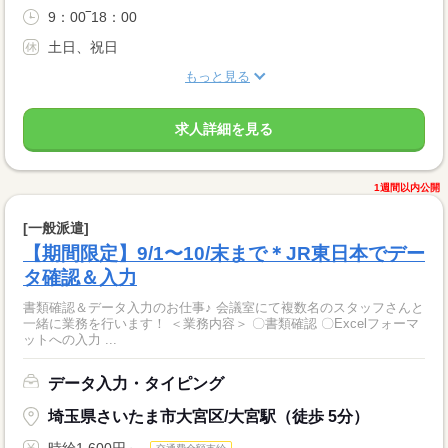
9：00‾18：00
土日、祝日
もっと見る
求人詳細を見る
1週間以内公開
[一般派遣]
【期間限定】9/1〜10/末まで＊JR東日本でデー
タ確認＆入力
書類確認＆データ入力のお仕事♪ 会議室にて複数名のスタッフさんと
一緒に業務を行います！ ＜業務内容＞ 〇書類確認 〇Excelフォーマ
ットへの入力 ...
データ入力・タイピング
埼玉県さいたま市大宮区/大宮駅（徒歩 5分）
時給1,600円～