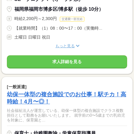
福岡県福岡市博多区/博多駅（徒歩 10分）
時給2,200円～2,300円
交通費一部支給
【就業時間】（1）08：00〜17：00（実働時...
土曜日 日曜日 祝日
もっと見る
求人詳細を見る
[一般派遣]
幼保一体型の複合施設でのお仕事！駅チカ！高
時給！4月〜◎！
社会福祉法人が運営している、幼保一体型の複合施設でクラス複数
担任として勤務をお願いいたします。 就学前の0〜5歳までの乳幼児
を対象に、保育園と...
保育士・幼稚園教諭・学童保育指導員