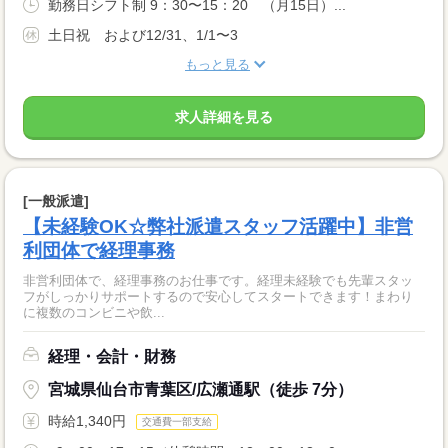
勤務日シフト制 9：30〜15：20 （月15日）...
土日祝 および12/31、1/1〜3
もっと見る
求人詳細を見る
[一般派遣]
【未経験OK☆弊社派遣スタッフ活躍中】非営
利団体で経理事務
非営利団体で、経理事務のお仕事です。経理未経験でも先輩スタッ
フがしっかりサポートするので安心してスタートできます！まわり
に複数のコンビニや飲...
経理・会計・財務
宮城県仙台市青葉区/広瀬通駅（徒歩 7分）
時給1,340円
交通費一部支給