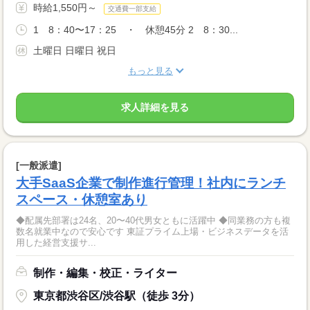
時給1,550円～
交通費一部支給
1 8：40〜17：25 ・ 休憩45分 2 8：30...
土曜日 日曜日 祝日
もっと見る
求人詳細を見る
[一般派遣]
大手SaaS企業で制作進行管理！社内にランチ
スペース・休憩室あり
◆配属先部署は24名、20〜40代男女ともに活躍中 ◆同業務の方も複
数名就業中なので安心です 東証プライム上場・ビジネスデータを活
用した経営支援サ...
制作・編集・校正・ライター
東京都渋谷区/渋谷駅（徒歩 3分）