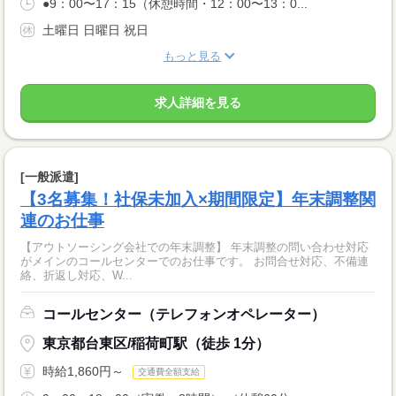
●9：00〜17：15（休憩時間・12：00〜13：0...
土曜日 日曜日 祝日
もっと見る
求人詳細を見る
[一般派遣]
【3名募集！社保未加入×期間限定】年末調整関
連のお仕事
【アウトソーシング会社での年末調整】 年末調整の問い合わせ対応
がメインのコールセンターでのお仕事です。 お問合せ対応、不備連
絡、折返し対応、W...
コールセンター（テレフォンオペレーター）
東京都台東区/稲荷町駅（徒歩 1分）
時給1,860円～
交通費全額支給