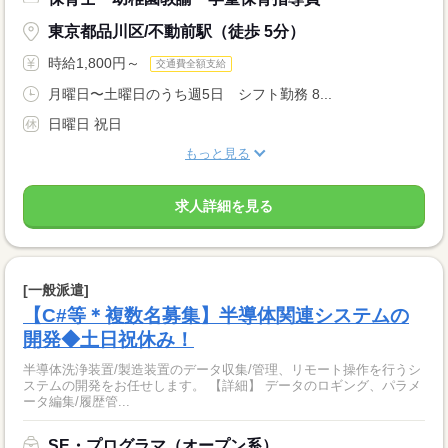
東京都品川区/不動前駅（徒歩 5分）
時給1,800円～
交通費全額支給
月曜日〜土曜日のうち週5日 シフト勤務 8...
日曜日 祝日
もっと見る
求人詳細を見る
[一般派遣]
【C#等＊複数名募集】半導体関連システムの
開発◆土日祝休み！
半導体洗浄装置/製造装置のデータ収集/管理、リモート操作を行うシ
ステムの開発をお任せします。 【詳細】 データのロギング、パラメ
ータ編集/履歴管...
SE・プログラマ（オープン系）