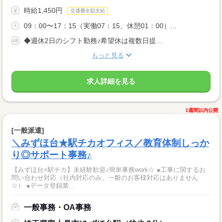
時給1,450円
交通費全額支給
09：00〜17：15（実働07：15、休憩01：00）...
◆週休2日のシフト勤務♪希望休は複数日提...
もっと見る
求人詳細を見る
1週間以内公開
[一般派遣]
＼みずほ台★駅チカオフィス／教育体制しっか
り◎サポート事務♪
【みずほ台×駅チカ】未経験歓迎♪簡単事務work☆ ●工事に関するお
問い合わせ対応（社内対応のみ、一般のお客様対応はありません
☆） ●データ登録業...
一般事務・OA事務