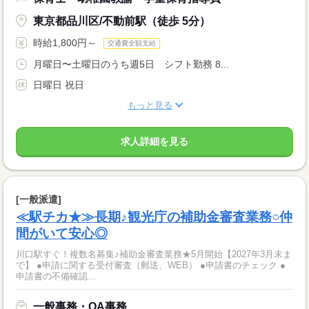
東京都品川区/不動前駅（徒歩 5分）
時給1,800円～
交通費全額支給
月曜日〜土曜日のうち週5日 シフト勤務 8...
日曜日 祝日
もっと見る
求人詳細を見る
[一般派遣]
≪駅チカ★≫長期♪観光庁の補助金審査業務○仲
間がいて安心◎
川口駅すぐ！複数名募集♪補助金審査業務★5月開始【2027年3月末ま
で】 ●申請に関する受付審査（郵送、WEB） ●申請書のチェック ●
申請書の不備確認...
一般事務・OA事務