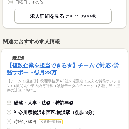
日曜日，その他
求人詳細を見る
(ハローワークより転載)
関連のおすすめ求人情報
[一般派遣]
【複数企業を担当できる★】チームで対応♪労
務サポート◎月28万
【チームで担当◎】税理事務所★1社を複数名で支える労務ポジショ
ン♪ ●顧問先企業の給与計算 ●勤怠データのチェック ●各種手当・控
除の計算（所得...
総務・人事・法務・特許事務
神奈川県横浜市西区/横浜駅（徒歩 8分）
時給1,750円
交通費全額支給