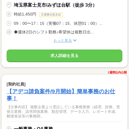
埼玉県富士見市/みずほ台駅（徒歩 3分）
時給1,450円
交通費全額支給
09：00〜17：15（実働07：15、休憩01：00）...
◆週休2日のシフト勤務♪希望休は複数日出...
もっと見る
求人詳細を見る
1週間以内公開
[契約社員]
【アデコ請負案件/9月開始】簡単事務のお仕
事！
【仕事内容】 複数企業より受託している事務業務（経理、財務、受
発注業務、請求関係業務、勤怠管理、データ入力、レポート作成、
郵便発送等の事務関...
一般事務・OA事務