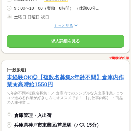
9：00〜18：00（実働：8時間） （休憩60分...
土曜日 日曜日 祝日
もっと見る
求人詳細を見る
1週間以内公開
[一般派遣]
未経験OK◎【複数名募集×年齢不問】倉庫内作
業★高時給1550円
＼年齢不問×複数名募集！／ 倉庫内でのシンプルな入出庫作業♪ コツ
コツ進める作業が好きな方にオススメです！ 【お仕事内容】 ・商品
の入庫作業 ...
倉庫管理・入出荷
兵庫県神戸市東灘区/芦屋駅（バス 15分）