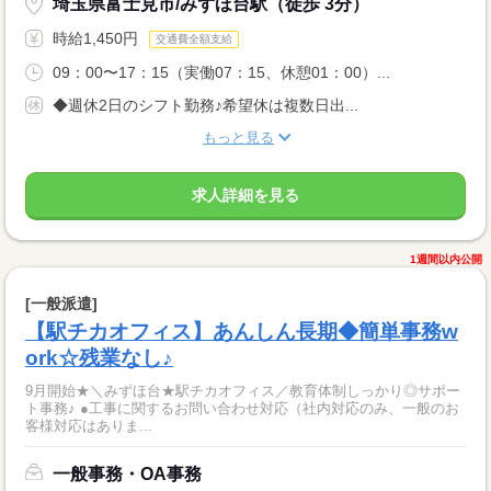
埼玉県富士見市/みずほ台駅（徒歩 3分）
時給1,450円
交通費全額支給
09：00〜17：15（実働07：15、休憩01：00）...
◆週休2日のシフト勤務♪希望休は複数日出...
もっと見る
求人詳細を見る
1週間以内公開
[一般派遣]
【駅チカオフィス】あんしん長期◆簡単事務w
ork☆残業なし♪
9月開始★＼みずほ台★駅チカオフィス／教育体制しっかり◎サポー
ト事務♪ ●工事に関するお問い合わせ対応（社内対応のみ、一般のお
客様対応はありま...
一般事務・OA事務