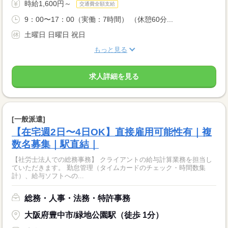
時給1,600円～
交通費全額支給
9：00〜17：00（実働：7時間） （休憩60分...
土曜日 日曜日 祝日
もっと見る
求人詳細を見る
[一般派遣]
【在宅週2日〜4日OK】直接雇用可能性有｜複
数名募集｜駅直結｜
【社労士法人での総務事務】 クライアントの給与計算業務を担当し
ていただきます。 勤怠管理（タイムカードのチェック・時間数集
計）、給与ソフトへの...
総務・人事・法務・特許事務
大阪府豊中市/緑地公園駅（徒歩 1分）