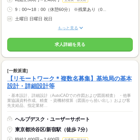
9：00〜18：00（休憩60分） ※残業あり（0...
土曜日 日曜日 祝日
もっと見る
求人詳細を見る
[一般派遣]
【リモートワーク＊複数名募集】基地局の基本
設計・詳細設計等
・基本設計、詳細設計（AutoCADでの作図および図面精査） ・他事
業協議資料作成、精査 ・資機材積算（図面から拾い出し）および客
先支給品、指定業材...
ヘルプデスク・ユーザーサポート
東京都渋谷区/新宿駅（徒歩 7分）
時給2,400円～2,600円
交通費一部支給