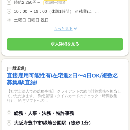
時給2,250円～
交通費一部支給
10：00 〜 19：00（休憩1時間） ※残業は、...
土曜日 日曜日 祝日
もっと見る
求人詳細を見る
[一般派遣]
直接雇用可能性有/在宅週2日〜4日OK/複数名
募集/駅直結/
【社労士法人での総務事務】 クライアントの給与計算業務を担当し
ていただきます。 勤怠管理（タイムカードのチェック・時間数集
計）、給与ソフトへの...
総務・人事・法務・特許事務
大阪府豊中市/緑地公園駅（徒歩 1分）