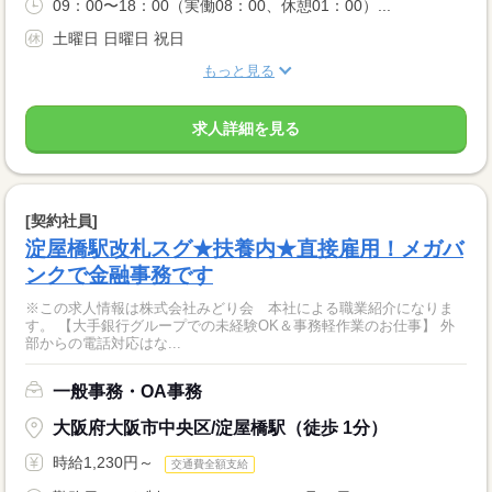
09：00〜18：00（実働08：00、休憩01：00）...
土曜日 日曜日 祝日
もっと見る
求人詳細を見る
[契約社員]
淀屋橋駅改札スグ★扶養内★直接雇用！メガバ
ンクで金融事務です
※この求人情報は株式会社みどり会 本社による職業紹介になりま
す。 【大手銀行グループでの未経験OK＆事務軽作業のお仕事】 外
部からの電話対応はな...
一般事務・OA事務
大阪府大阪市中央区/淀屋橋駅（徒歩 1分）
時給1,230円～
交通費全額支給