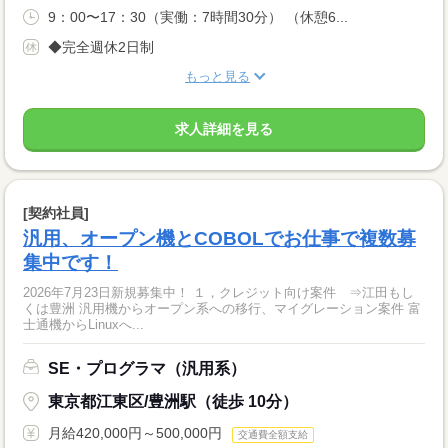
9：00〜17：30（実働：7時間30分） （休憩6...
◆完全週休2日制
もっと見る
求人詳細を見る
[契約社員]
汎用、オープン機とCOBOLでお仕事で複数募
集中です！
2026年7月23日新規募集中！ １，クレジット向け案件 ⇒江田もし
くは豊洲 汎用機からオープン系への移行、マイグレーション案件 富
士通機からLinuxへ...
SE・プログラマ（汎用系）
東京都江東区/豊洲駅（徒歩 10分）
月給420,000円～500,000円
交通費全額支給