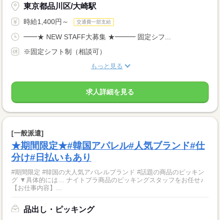
東京都品川区/大崎駅
時給1,400円～
交通費一部支給
━━★ NEW STAFF大募集 ★━━━ 固定シフ...
※固定シフト制（相談可）
もっと見る
求人詳細を見る
[一般派遣]
★期間限定★#韓国アパレル#人気ブランド#仕
分け#日払いもあり
#期間限定 #韓国の大人気アパレルブランド #話題の商品のピッキン
グ ▼具体的には… ナイトブラ商品のピッキングスタッフをお任せ♪
【お仕事内容】...
品出し・ピッキング