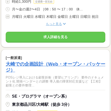
時給1,300円
交通費一部支給
月〜金の週2〜4日 ［08：50 〜 17：00 休...
月曜日 火曜日 水曜日 木曜日 金曜日 土曜日 日曜日 祝日
もっと見る
求人詳細を見る
[一般派遣]
大崎での企画設計（Web・オープン・パッケー
ジ）
POSレジ導入における顧客折衝（要望ヒアリング） 要件のドキュメ
ント化 開発ベンダーとの調整 導入後の障害対応支援など 【工程】
顧客との要件整理...
SE・プログラマ（オープン系）
東京都品川区/大崎駅（徒歩 3分）