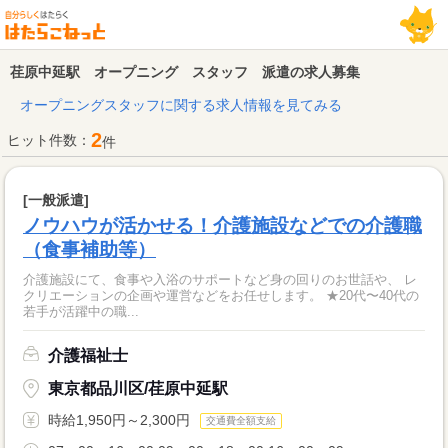
荏原中延駅 オープニング スタッフ 派遣の求人募集
オープニングスタッフに関する求人情報を見てみる
2
ヒット件数：
件
[一般派遣]
ノウハウが活かせる！介護施設などでの介護職
（食事補助等）
介護施設にて、食事や入浴のサポートなど身の回りのお世話や、 レ
クリエーションの企画や運営などをお任せします。 ★20代〜40代の
若手が活躍中の職...
介護福祉士
東京都品川区/荏原中延駅
時給1,950円～2,300円
交通費全額支給