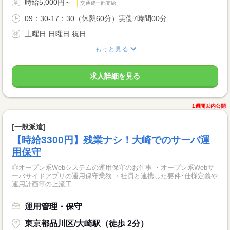
時給5,000円～
交通費一部支給
09：30-17：30（休憩60分）実働7時間00分 ...
土曜日 日曜日 祝日
もっと見る
求人詳細を見る
1週間以内公開
[一般派遣]
【時給3300円】残業ナシ！大崎でのサーバ運
用保守
◎オープン系Webシステムの運用保守のお仕事 ・オープン系Webサ
ーバサイドアプリの運用保守業務 ・社員と連携した要件･仕様定義や
運用計画等の上流工...
運用管理・保守
東京都品川区/大崎駅（徒歩 2分）