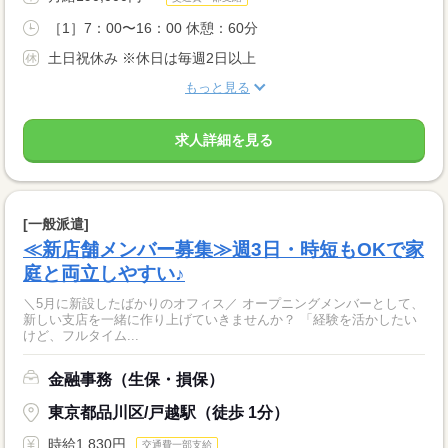
［1］7：00〜16：00 休憩：60分
土日祝休み ※休日は毎週2日以上
もっと見る
求人詳細を見る
[一般派遣]
≪新店舗メンバー募集≫週3日・時短もOKで家
庭と両立しやすい♪
＼5月に新設したばかりのオフィス／ オープニングメンバーとして、
新しい支店を一緒に作り上げていきませんか？ 「経験を活かしたい
けど、フルタイム...
金融事務（生保・損保）
東京都品川区/戸越駅（徒歩 1分）
時給1,830円
交通費一部支給