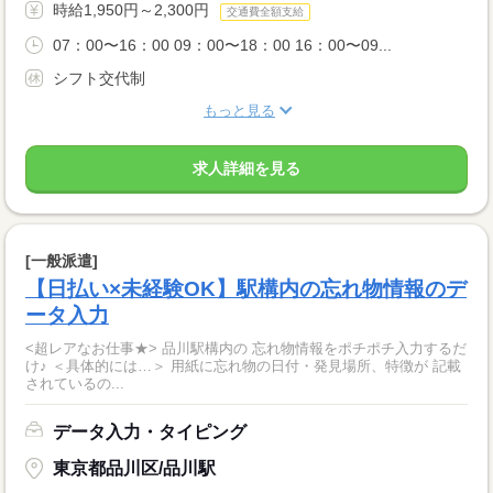
時給1,950円～2,300円
交通費全額支給
07：00〜16：00 09：00〜18：00 16：00〜09...
シフト交代制
もっと見る
求人詳細を見る
[一般派遣]
【日払い×未経験OK】駅構内の忘れ物情報のデ
ータ入力
<超レアなお仕事★> 品川駅構内の 忘れ物情報をポチポチ入力するだ
け♪ ＜具体的には…＞ 用紙に忘れ物の日付・発見場所、特徴が 記載
されているの...
データ入力・タイピング
東京都品川区/品川駅