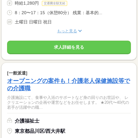
時給1,280円
交通費全額支給
8：20〜17：15（休憩80分） 残業：基本的...
土曜日 日曜日 祝日
もっと見る
求人詳細を見る
[一般派遣]
オープニングの案件も！介護老人保健施設等で
の介護職
介護施設にて、食事や入浴のサポートなど身の回りのお世話や、 レ
クリエーションの企画や運営などをお任せします。 ★20代〜40代の
若手が活躍中の職...
介護福祉士
東京都品川区/西大井駅