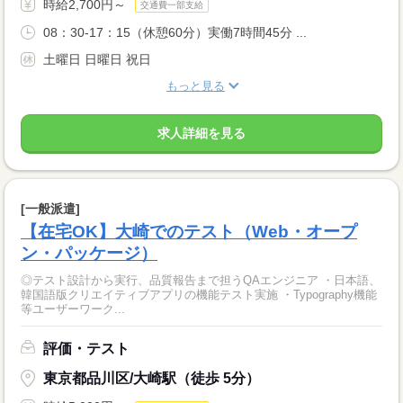
時給2,700円～
交通費一部支給
08：30-17：15（休憩60分）実働7時間45分 ...
土曜日 日曜日 祝日
もっと見る
求人詳細を見る
[一般派遣]
【在宅OK】大崎でのテスト（Web・オープ
ン・パッケージ）
◎テスト設計から実行、品質報告まで担うQAエンジニア ・日本語、
韓国語版クリエイティブアプリの機能テスト実施 ・Typography機能
等ユーザーワーク...
評価・テスト
東京都品川区/大崎駅（徒歩 5分）