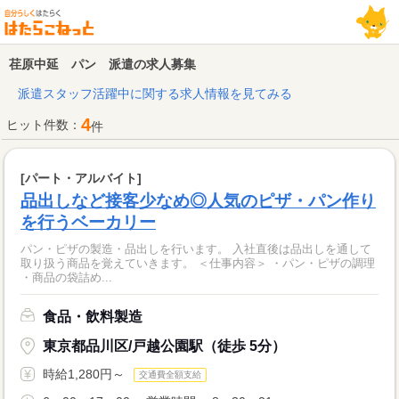
荏原中延 パン 派遣の求人募集
派遣スタッフ活躍中に関する求人情報を見てみる
4
ヒット件数：
件
[パート・アルバイト]
品出しなど接客少なめ◎人気のピザ・パン作り
を行うベーカリー
パン・ピザの製造・品出しを行います。 入社直後は品出しを通して
取り扱う商品を覚えていきます。 ＜仕事内容＞ ・パン・ピザの調理
・商品の袋詰め...
食品・飲料製造
東京都品川区/戸越公園駅（徒歩 5分）
時給1,280円～
交通費全額支給