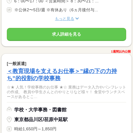
6：00〜17：00 ＜営業時間＞ 8：30〜21：...
※公休2〜5日/週 ※有休あり（6ヵ月後付与...
もっと見る
求人詳細を見る
1週間以内公開
[一般派遣]
＜教育現場を支えるお仕事＞”縁の下の力持
ち”的役割の学校事務
☆★ 人気！学校事務のお仕事 ★☆ 業務はデータ入力やパンフレット
の作成、 教員や学生さんとのやりとりなど様々！ 食堂やランチスペ
ースがあるとこ...
学校・大学事務・図書館
東京都品川区/荏原中延駅
時給1,650円～1,850円