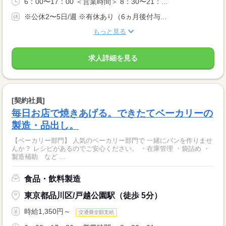
6：00〜17：00 ＜営業時間＞ 8：30〜21：...
※公休2〜5日/週 ※有休あり（6ヵ月後付与...
もっと見る
求人詳細を見る
[契約社員]
毎日お店で焼きあげる。できたてベーカリーの
製造・品出し。
【ベーカリー部門】 人気のベーカリー部門で 一緒にパンを作りませ
んか？ レシピがあるのでご安心ください。 ・在庫管理 ・袋詰め ・
製造補助 など ...
食品・飲料製造
東京都品川区/戸越公園駅（徒歩 5分）
時給1,350円～
交通費全額支給