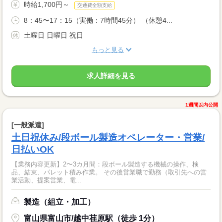
時給1,700円～
交通費全額支給
8：45〜17：15（実働：7時間45分） （休憩4...
土曜日 日曜日 祝日
もっと見る
求人詳細を見る
1週間以内公開
[一般派遣]
土日祝休み/段ボール製造オペレーター・営業/
日払いOK
【業務内容更新】2〜3カ月間：段ボール製造する機械の操作、検
品、結束、パレット積み作業。 その後営業職で勤務（取引先への営
業活動、提案営業、電...
製造（組立・加工）
富山県富山市/越中荏原駅（徒歩 1分）