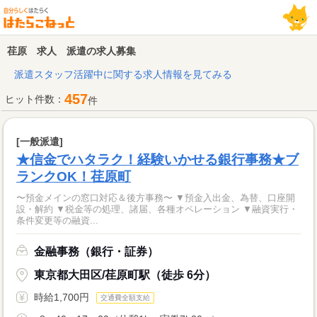
荏原 求人 派遣の求人募集
派遣スタッフ活躍中に関する求人情報を見てみる
457
ヒット件数：
件
[一般派遣]
★信金でハタラク！経験いかせる銀行事務★ブ
ランクOK！荏原町
〜預金メインの窓口対応＆後方事務〜 ▼預金入出金、為替、口座開
設・解約 ▼税金等の処理、諸届、各種オペレーション ▼融資実行・
条件変更等の融資...
金融事務（銀行・証券）
東京都大田区/荏原町駅（徒歩 6分）
時給1,700円
交通費全額支給