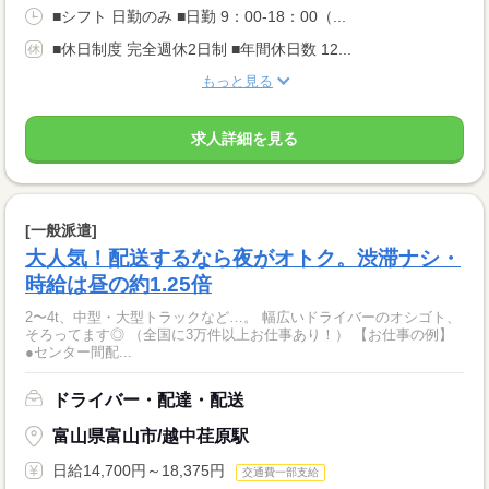
■シフト 日勤のみ ■日勤 9：00-18：00（...
■休日制度 完全週休2日制 ■年間休日数 12...
もっと見る
求人詳細を見る
[一般派遣]
大人気！配送するなら夜がオトク。渋滞ナシ・
時給は昼の約1.25倍
2〜4t、中型・大型トラックなど…。 幅広いドライバーのオシゴト、
そろってます◎ （全国に3万件以上お仕事あり！） 【お仕事の例】
●センター間配...
ドライバー・配達・配送
富山県富山市/越中荏原駅
日給14,700円～18,375円
交通費一部支給