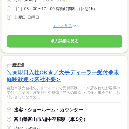
［1］08：00〜17：00 稼働時間8h（休憩1h）...
土曜日 日曜日
もっと見る
求人詳細を見る
[一般派遣]
＼★即日入社OK★／大手ディーラー受付◆未
経験歓迎＜来社不要＞
自動車販売会社のショールームで受付事務。 ・来店されたお客様の
受付・ご案内、営業担当や整備担当への取次 ・点検・車検予約、お
問い合わせなどの...
接客・ショールーム・カウンター
富山県富山市/越中荏原駅（車 5分）
時給1,350円～