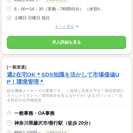
8：00〜16：30（実働：7時間45分） （休憩4...
土曜日 日曜日 祝日
もっと見る
求人詳細を見る
[一般派遣]
週2在宅OK＊SDS知識を活かして市場価値U
P！環境管理＊
総合機械メーカーでの事務です。 ＼地球と未来を守る＊環境管理の
スペシャリストへ／環境保全を支えるやりがいあるポジション＊法
令対応や化学物質管...
一般事務・OA事務
神奈川県藤沢市/善行駅（徒歩 20分）
時給2,100円～
交通費全額支給