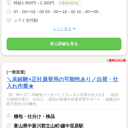
時給1,950円～2,300円
交通費全額支給
07：00〜16：00 09：00〜18：00 16：00〜09...
シフト交代制
もっと見る
求人詳細を見る
1週間以内公開
[一般派遣]
＼未経験×正社員登用の可能性あり／出荷・仕
入れ作業★
【9：00〜17：20製造メーカーにてカンタン出荷や仕入れ】 ・部品
や資材の受入、仕分け ・部品の検査や在庫管理サポート ・他拠点や
取引先向けの梱包、...
梱包・仕分け・検品
富山県中新川郡立山町/越中荏原駅