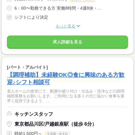
6：00〜勤務できる方 実働8時間・4週8休・...
シフトにより決定
もっと見る
求人詳細を見る
[パート・アルバイト]
【調理補助】未経験OK◎食に興味のある方歓
迎♪シフト相談可
老人ホームの食堂にて、配膳や盛り付け・仕込み・洗浄などの調理
補助業務をお願いします。ご利用になる多くの方に温かい食事を素
早く提供できるよう、...
キッチンスタッフ
東京都品川区/戸越銀座駅（徒歩 6分）
時給1,500円～
交通費一部支給