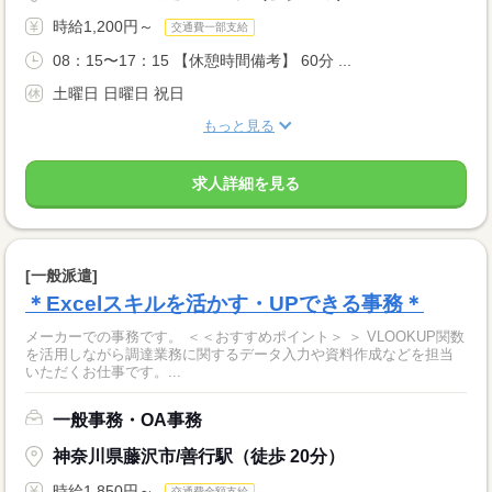
時給1,200円～
交通費一部支給
08：15〜17：15 【休憩時間備考】 60分 ...
土曜日 日曜日 祝日
もっと見る
求人詳細を見る
[一般派遣]
＊Excelスキルを活かす・UPできる事務＊
メーカーでの事務です。 ＜＜おすすめポイント＞ ＞ VLOOKUP関数
を活用しながら調達業務に関するデータ入力や資料作成などを担当
いただくお仕事です。...
一般事務・OA事務
神奈川県藤沢市/善行駅（徒歩 20分）
時給1,850円～
交通費全額支給