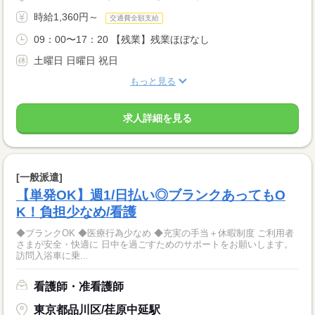
時給1,360円～
交通費全額支給
09：00〜17：20 【残業】残業ほぼなし
土曜日 日曜日 祝日
もっと見る
求人詳細を見る
[一般派遣]
【単発OK】週1/日払い◎ブランクあってもO
K！負担少なめ/看護
◆ブランクOK ◆医療行為少なめ ◆充実の手当＋休暇制度 ご利用者
さまが安全・快適に 日中を過ごすためのサポートをお願いします。
訪問入浴車に乗...
看護師・准看護師
東京都品川区/荏原中延駅