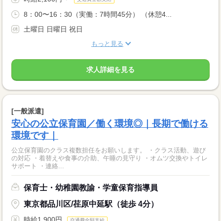
8：00〜16：30（実働：7時間45分） （休憩4...
土曜日 日曜日 祝日
もっと見る
求人詳細を見る
[一般派遣]
安心の公立保育園／働く環境◎｜長期で働ける
環境です｜
公立保育園のクラス複数担任をお願いします。 ・クラス活動、遊び
の対応 ・着替えや食事の介助、午睡の見守り ・オムツ交換やトイレ
サポート ・連絡...
保育士・幼稚園教諭・学童保育指導員
東京都品川区/荏原中延駅（徒歩 4分）
時給1,900円
交通費全額支給