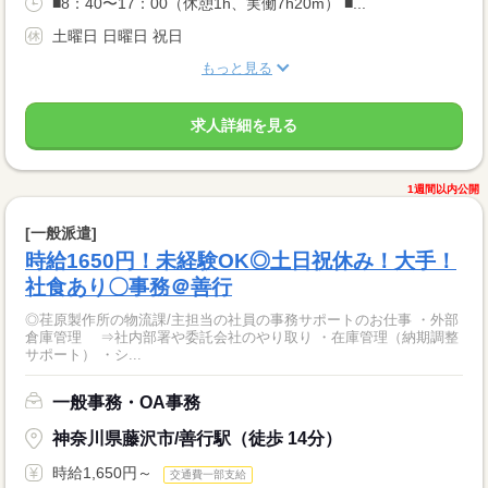
■8：40〜17：00（休憩1h、実働7h20m） ■...
土曜日 日曜日 祝日
もっと見る
求人詳細を見る
1週間以内公開
[一般派遣]
時給1650円！未経験OK◎土日祝休み！大手！
社食あり〇事務＠善行
◎荏原製作所の物流課/主担当の社員の事務サポートのお仕事 ・外部
倉庫管理 ⇒社内部署や委託会社のやり取り ・在庫管理（納期調整
サポート） ・シ...
一般事務・OA事務
神奈川県藤沢市/善行駅（徒歩 14分）
時給1,650円～
交通費一部支給