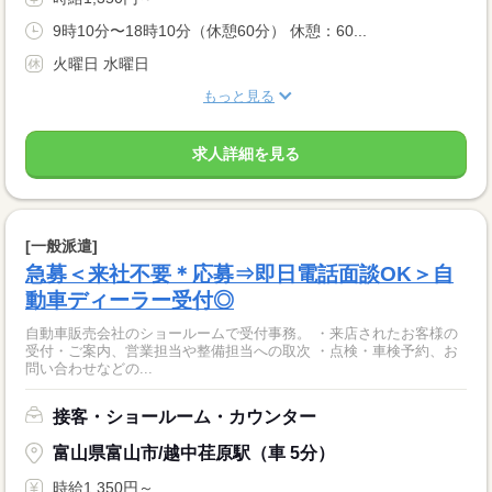
9時10分〜18時10分（休憩60分） 休憩：60...
火曜日 水曜日
もっと見る
求人詳細を見る
[一般派遣]
急募＜来社不要＊応募⇒即日電話面談OK＞自
動車ディーラー受付◎
自動車販売会社のショールームで受付事務。 ・来店されたお客様の
受付・ご案内、営業担当や整備担当への取次 ・点検・車検予約、お
問い合わせなどの...
接客・ショールーム・カウンター
富山県富山市/越中荏原駅（車 5分）
時給1,350円～