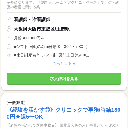
紹介になります。 「結新会ホームケアクリニック玉造」で、訪問診
療の看護に関する業...
看護師・准看護師
大阪府大阪市東成区/玉造駅
月給300,000円～
■シフト 日勤のみ ■日勤 8：30-17：30（...
■休日制度備考 シフト制 原則土日休み ■...
もっと見る
求人詳細を見る
[一般派遣]
《経験を活かす◎》クリニックで事務/時給180
0円★週5〜OK
【経験を活かして医療事務★】 業界最大級のお仕事量だから あなた