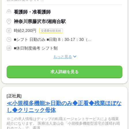
看護師・准看護師
神奈川県藤沢市/湘南台駅
時給2,200円
交通費全額支給
■シフト 日勤のみ ■日勤 8：30-17：30（...
■休日制度備考 シフト制
もっと見る
求人詳細を見る
[正社員]
≪小規模多機能≫日勤のみ◆正看◆残業ほぼな
し◆クリニック母体
※この求人情報はディップの転職エージェントサービスによる職業
紹介になります。 医療法人楽山会「小規模多機能型居宅介護晴れ晴
れホーム」で、看護...