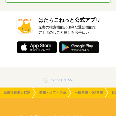
はたらこねっと公式アプリ
充実の検索機能と便利な通知機能で
アナタのしごと探しをお手伝い！
ページトップへ
派遣社員求人TOP
事務・オフィス系
一般事務・OA事務
荏