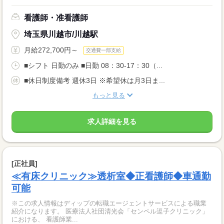
看護師・准看護師
埼玉県川越市/川越駅
月給272,700円～
交通費一部支給
■シフト 日勤のみ ■日勤 08：30-17：30（...
■休日制度備考 週休3日 ※希望休は月3日ま...
もっと見る
求人詳細を見る
[正社員]
≪有床クリニック≫透析室◆正看護師◆車通勤
可能
※この求人情報はディップの転職エージェントサービスによる職業
紹介になります。 医療法人社団清光会「センペル逗子クリニック」
における、 看護師業...