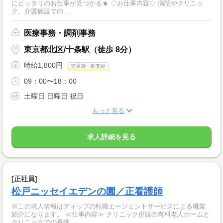
にピッタリのお仕事が見つかる★ ◇お仕事内容◇ 病院やクリニッ
ク、介護施設での ...
医療事務・調剤事務
東京都北区/十条駅（徒歩 8分）
時給1,800円
交通費一部支給
09：00〜18：00
土曜日 日曜日 祝日
もっと見る
求人詳細を見る
[正社員]
松戸ニッセイエデンの園／正看護師
※この求人情報はディップの転職エージェントサービスによる職業
紹介になります。 ≪仕事内容≫ クリニック併設の有料老人ホームと
クリニックでの看護...