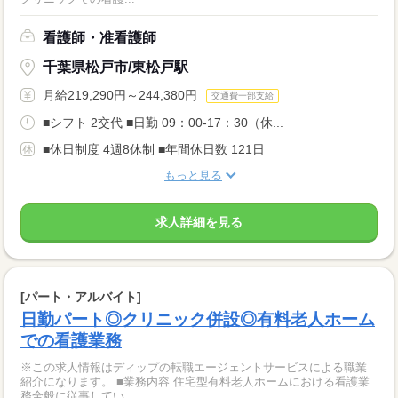
看護師・准看護師
千葉県松戸市/東松戸駅
月給219,290円～244,380円
交通費一部支給
■シフト 2交代 ■日勤 09：00-17：30（休...
■休日制度 4週8休制 ■年間休日数 121日
もっと見る
求人詳細を見る
[パート・アルバイト]
日勤パート◎クリニック併設◎有料老人ホーム
での看護業務
※この求人情報はディップの転職エージェントサービスによる職業
紹介になります。 ■業務内容 住宅型有料老人ホームにおける看護業
務全般に従事してい...