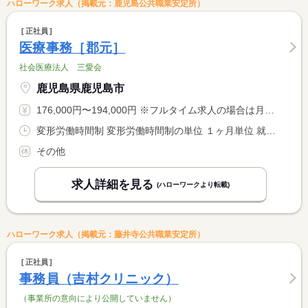
ハローワーク求人（掲載元：鹿児島公共職業安定所）
正社員
医療事務［郡元］
社会医療法人 三愛会
鹿児島県鹿児島市
176,000円〜194,000円 ※フルタイム求人の場合は月額（換算額）、パート求人の場合は時間額を表示しています。
変形労働時間制 変形労働時間制の単位 １ヶ月単位 就業時間１ 8時15分〜17時15分 就業時間２ 9時30分〜18時30分 就業時間３ 10時00分〜19時00分 就業時間に関する特記事項 「所定の労働日・休日・始業終業時刻は勤務シフト表により決定し <BR> 週平均の労働時間を法定労働時間以内に設定する」
その他
求人詳細を見る
(ハローワークより転載)
ハローワーク求人（掲載元：藤井寺公共職業安定所）
正社員
事務員（吉村クリニック）
（事業所の意向により公開していません）