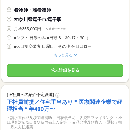
看護師・准看護師
神奈川県逗子市/逗子駅
月給355,000円
交通費一部支給
■シフト 日勤のみ ■日勤 8：30-17：30（...
■休日制度備考 日曜日、その他 休日はロー...
もっと見る
求人詳細を見る
[正社員への紹介予定派遣]
?
正社員前提／住宅手当あり＊医療関連企業で経
理担当＊年400万〜
・請求書作成及び関連補助 ・郵便物含め、各資料ファイリング ・小
口現金対応※出金や院内売上入金等 ・備品発注及び購入 ・通帳記帳
・月末支払帳票...