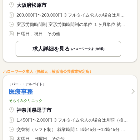
大阪府松原市
200,000円〜260,000円 ※フルタイム求人の場合は月額（換算額）、パート求人の場合は時間額を表示しています。
変形労働時間制 変形労働時間制の単位 １ヶ月単位 就業時間１ 9時00分〜13時00分 又は 9時00分〜19時15分の時間の間の7時間以上 就業時間に関する特記事項 ９：００〜１９：１５の間で勤務（シフト制） <BR> 曜日により就業時間が異なります <BR> 土曜日は就業時間（１）となります：休憩はなし <BR> 週の労働時間は４０時間未満
日曜日，祝日，その他
求人詳細を見る
(ハローワークより転載)
ハローワーク求人（掲載元：横浜南公共職業安定所）
パート・アルバイト
医療事務
そらうみクリニック
神奈川県逗子市
1,450円〜2,000円 ※フルタイム求人の場合は月額（換算額）、パート求人の場合は時間額を表示しています。
交替制（シフト制） 就業時間１ 8時45分〜12時45分 就業時間２ 10時00分〜14時00分 就業時間３ 14時30分〜18時30分 又は 8時45分〜18時30分の時間の間の4時間以上
木曜日，日曜日，その他