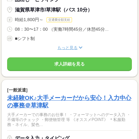
滋賀県草津市/草津駅（バス 10分）
時給1,800円～
交通費全額支給
08：30〜17：00 （実働7時間45分／休憩45分...
■シフト制
もっと見る
求人詳細を見る
[一般派遣]
未経験OK♪大手メーカーだから安心！入力中心
の事務＠草津駅
大手メーカーでの事務のお仕事！ ・フォーマットへのデータ入力 ・
不備等のチェック ・郵便物管理 等 《オススメPOINT》 ＊私服勤
務・ネイル、髪色...
データ入力・タイピング