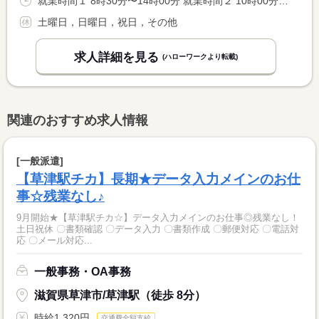
就業時間１ 8時30分〜14時00分 就業時間２ 10時00分〜15時30分 就業時間に関する特記事項 実働５．５時間 <BR> ※週２日勤務 シフト制（交代制） <BR> ※勤務日数や時間帯についてはご相談ください。
土曜日，日曜日，祝日，その他
求人詳細を見る
(ハローワークより転載)
関連のおすすめ求人情報
[一般派遣]
【草津駅チカ】長期★データ入力メインのお仕
事☆残業なし♪
9月開始★【草津駅チカ☆】データ入力メインのお仕事◎残業なし！
土日祝休 〇書類確認 〇データ入力 〇書類作成 〇郵便対応 〇電話対
応 〇メール対応...
一般事務・OA事務
滋賀県草津市/草津駅（徒歩 8分）
時給1,320円
交通費全額支給