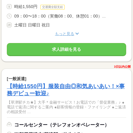
時給1,550円
交通費全額支給
09：00〜18：00（実働08：00、休憩01：00）...
土曜日 日曜日 祝日
もっと見る
求人詳細を見る
3日以内公開
[一般派遣]
【時給1550円】服装自由◎和気あいあい！×事
務デビュー歓迎♪
【草津駅チカ★】大手＊金融サービス！お電話での「督促業務」♪ ●
電話で返済に関するご案内 ●顧客情報の登録・ファイリング ●ご返済
の相談受付 ...
コールセンター（テレフォンオペレーター）