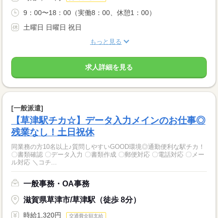
9：00〜18：00（実働8：00、休憩1：00）
土曜日 日曜日 祝日
もっと見る
求人詳細を見る
[一般派遣]
【草津駅チカ☆】データ入力メインのお仕事◎
残業なし！土日祝休
同業務の方10名以上♪質問しやすいGOOD環境◎通勤便利な駅チカ！
〇書類確認 〇データ入力 〇書類作成 〇郵便対応 〇電話対応 〇メー
ル対応 ＼コチ...
一般事務・OA事務
滋賀県草津市/草津駅（徒歩 8分）
時給1,320円
交通費全額支給