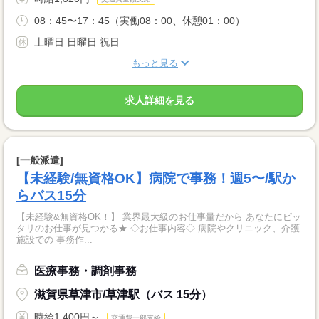
08：45〜17：45（実働08：00、休憩01：00）
土曜日 日曜日 祝日
もっと見る
求人詳細を見る
[一般派遣]
【未経験/無資格OK】病院で事務！週5〜/駅か
らバス15分
【未経験&無資格OK！】 業界最大級のお仕事量だから あなたにピッ
タリのお仕事が見つかる★ ◇お仕事内容◇ 病院やクリニック、介護
施設での 事務作...
医療事務・調剤事務
滋賀県草津市/草津駅（バス 15分）
時給1,400円～
交通費一部支給