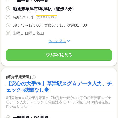
一般事務・OA事務
滋賀県草津市/草津駅（徒歩 3分）
時給1,350円
交通費全額支給
08：45〜17：00（実働07：15、休憩01：00）
土曜日 日曜日 祝日
もっと見る
求人詳細を見る
[紹介予定派遣]
?
【安心の大手Gr】草津駅スグ☆データ入力、チ
ェック○残業なし◆
8月開始★≪紹介予定派遣≫17時定時☆安心の大手Gr◎草津駅スグ★
〇データ入力、チェック 〇電話対応 〇メール対応 〇不備内容確認、
問い合わせ 〇...
一般事務・OA事務