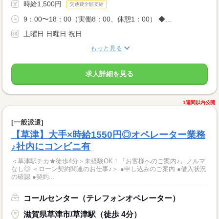
時給1,500円
交通費全額支給
9：00〜18：00（実働8：00、休憩1：00） ◆...
土曜日 日曜日 祝日
もっと見る
求人詳細を見る
1週間以内公開
[一般派遣]
【草津】大手×時給1550円◎オペレーター業務
♪社内にコンビニ有
＜草津駅チカ★徒歩4分＞未経験OK！『お客様へのご案内♪』ノルマ
なし◎ ＜ローン契約関連のお仕事♪＞ ●申し込みのご案内 ●借入状況
の確認 ●契約...
コールセンター（テレフォンオペレーター）
滋賀県草津市/草津駅（徒歩 4分）