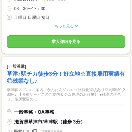
08：30〜17：30
土曜日 日曜日 祝日
もっと見る
求人詳細を見る
[一般派遣]
草津♪駅チカ徒歩3分！好立地☆直接雇用実績有
◎残業なし♪
草津駅スグ♪＜ご案内＋かんたんジム＞⇒社員化実績あり◎高時給1,3
80円♪ 【各種サービスのご案内＆ジム処理のお仕事】 ●残高の問合
せ、住所変更の...
一般事務・OA事務
滋賀県草津市/草津駅（徒歩 3分）
時給1,380円
交通費全額支給