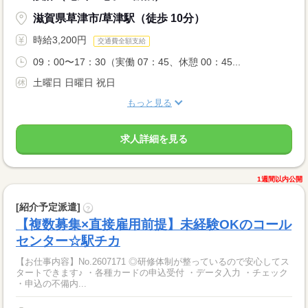
滋賀県草津市/草津駅（徒歩 10分）
時給3,200円
交通費全額支給
09：00〜17：30（実働 07：45、休憩 00：45...
土曜日 日曜日 祝日
もっと見る
求人詳細を見る
1週間以内公開
[紹介予定派遣]
?
【複数募集×直接雇用前提】未経験OKのコール
センター☆駅チカ
【お仕事内容】No.2607171 ◎研修体制が整っているので安心してス
タートできます♪ ・各種カードの申込受付 ・データ入力 ・チェック
・申込の不備内...