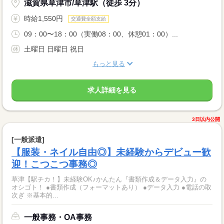
滋賀県草津市/草津駅（徒歩 3分）
時給1,550円
交通費全額支給
09：00〜18：00（実働08：00、休憩01：00）...
土曜日 日曜日 祝日
もっと見る
求人詳細を見る
3日以内公開
[一般派遣]
【服装・ネイル自由◎】未経験からデビュー歓
迎！こつこつ事務◎
草津【駅チカ！】未経験OK♪かんたん『書類作成＆データ入力』の
オシゴト！ ●書類作成（フォーマットあり） ●データ入力 ●電話の取
次ぎ ※基本的...
一般事務・OA事務