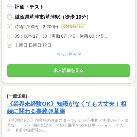
評価・テスト
滋賀県草津市/草津駅（徒歩 10分）
時給2,100円～2,200円
交通費全額支給
09：00〜17：30（実働 07：45、休憩 00：45...
土曜日 日曜日 祝日
もっと見る
求人詳細を見る
[一般派遣]
《業界未経験OK》知識がなくても大丈夫！相
続に関わる事務＠草津
【草津駅トホ】同業務の派遣スタッフがいる◎事務／実働8時間・残
業なし！ ＜＜相続登記をしている部署でのお仕事＞＞ ●データ入
力：名前や住所等の...