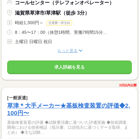
コールセンター（テレフォンオペレーター）
滋賀県草津市/草津駅（徒歩 3分）
時給1,300円～
交通費一部支給
8：45〜17：00（休憩1時間、実働7時間15分...
土曜日 日曜日 祝日
もっと見る
求人詳細を見る
3日以内公開
[一般派遣]
草津＊大手メーカー★基板検査装置の評価◆2,
100円〜
基板検査装置の評価 ◆試験要項書に基づいた評価実施 ◆技術調査、
開発における技術検証（指示書、口頭指示に基づくデータ取得、ま
とめ） ◆主な試験...