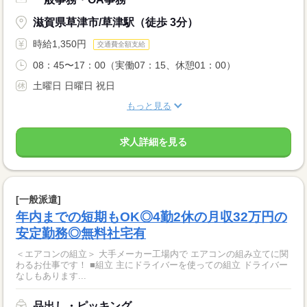
滋賀県草津市/草津駅（徒歩 3分）
時給1,350円
交通費全額支給
08：45〜17：00（実働07：15、休憩01：00）
土曜日 日曜日 祝日
もっと見る
求人詳細を見る
[一般派遣]
年内までの短期もOK◎4勤2休の月収32万円の
安定勤務◎無料社宅有
＜エアコンの組立＞ 大手メーカー工場内で エアコンの組み立てに関
わるお仕事です！ ■組立 主にドライバーを使っての組立 ドライバー
なしもあります...
品出し・ピッキング