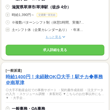
滋賀県草津市/草津駅（徒歩 4分）
時給1,390円～
交通費一部支給
※複数パターンシフト制（休憩1時間、実働7...
土+シフト休（企業カレンダーあり） ・年末...
もっと見る
求人詳細を見る
[一般派遣]
時給1400円！未経験OK◎大手！駅チカ◆事務
＠南草津
◎大手不動産会社での事務サポート ・契約書作成依頼 ・注文データ
の入力 ・スケジュール調整 ・来客対応 ▼こちらのお仕事以外にも...
▼ ・大手企...
一般事務・OA事務