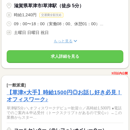
滋賀県草津市/草津駅（徒歩 5分）
時給1,240円
交通費全額支給
09：00〜18：00（実働08：00、休憩01：00）...
土曜日 日曜日 祝日
もっと見る
求人詳細を見る
3日以内公開
[一般派遣]
【草津×大手】時給1500円◎お話し好き必見！
オフィスワーク♪
草津駅5分♪＼オフィスワークデビュー歓迎☆／高時給1,500円 ●電話
でのご案内＆申込受付（トークスクリプトがあるので安心♪）→この
業務からスター...