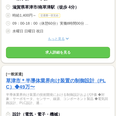
滋賀県草津市/南草津駅（徒歩 4分）
時給1,400円～
交通費一部支給
09：00-18：00（休憩60分）実働8時間00分 ...
水曜日 日曜日 祝日
もっと見る
求人詳細を見る
[一般派遣]
草津市＊半導体業界向け装置の制御設計（PL
C）◆49万〜
半導体業界向け装置の技術開発における制御設計および評価 ◆対
象：サーボモータ、センサー、線源、コンポーネント製品 ◆電気回
路設計、PLC設計、通...
設計（電気・電子・機械）