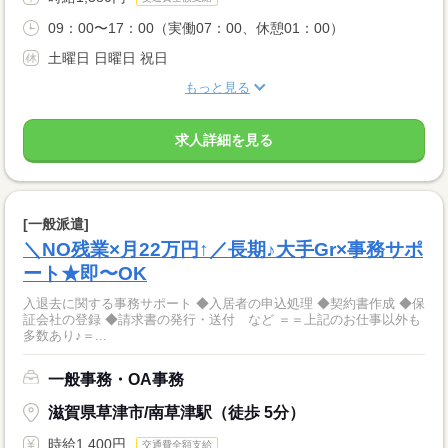
09：00〜17：00（実働07：00、休憩01：00）
土曜日 日曜日 祝日
もっと見る
求人詳細を見る
[一般派遣]
＼NO残業×月22万円↑／長期♪大手Gr×事務サポ
ート★即〜OK
入退去に関する事務サポート ◆入居者の申込処理 ◆契約書作成 ◆保
証会社の登録 ◆請求書の発行・送付 など ＝＝上記のお仕事以外も
多数あり♪＝...
一般事務・OA事務
滋賀県草津市/南草津駅（徒歩 5分）
時給1,400円
交通費全額支給