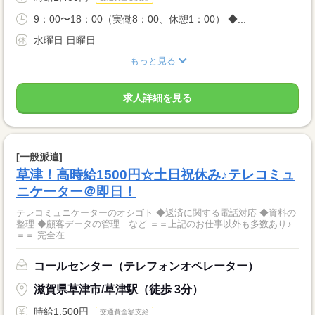
9：00〜18：00（実働8：00、休憩1：00） ◆...
水曜日 日曜日
もっと見る
求人詳細を見る
[一般派遣]
草津！高時給1500円☆土日祝休み♪テレコミュ
ニケーター＠即日！
テレコミュニケーターのオシゴト ◆返済に関する電話対応 ◆資料の
整理 ◆顧客データの管理 など ＝＝上記のお仕事以外も多数あり♪
＝＝ 完全在...
コールセンター（テレフォンオペレーター）
滋賀県草津市/草津駅（徒歩 3分）
時給1,500円
交通費全額支給