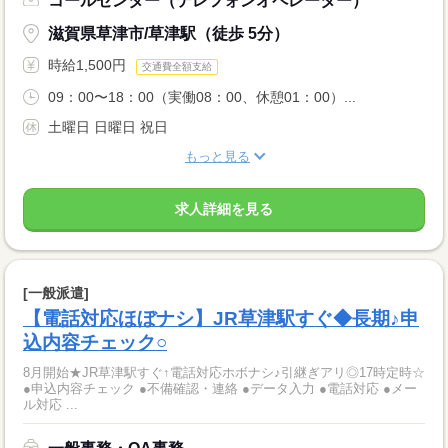
コールセンター（テレフォンオペレーター）
滋賀県草津市/草津駅（徒歩 5分）
時給1,500円
交通費全額支給
09：00〜18：00（実働08：00、休憩01：00）...
土曜日 日曜日 祝日
もっと見る
求人詳細を見る
[一般派遣]
【電話対応ほぼナシ】JR草津駅すぐ◆長期♪申
込内容チェック○
8月開始★JR草津駅すぐ↑電話対応ホボナシ♪引継ぎアリ◎17時定時☆
●申込内容チェック ●不備確認・連絡 ●データ入力 ●電話対応 ●メー
ル対応 ...