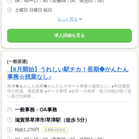
08：45〜17：45（実働08：00、休憩01：00）
土曜日 日曜日 祝日
もっと見る
求人詳細を見る
[一般派遣]
【8月開始】うれしい駅チカ！長期◆かんたん
事務☆残業なし♪
草津◆あんしん長期◆かんたんサポート事務☆残業なし♪ ●申請書類
等の作成、発送業務 ●データ整理 ●切手・小為替・収入印紙の取り扱
い及び出納業...
一般事務・OA事務
滋賀県草津市/草津駅（徒歩 5分）
時給1,270円
交通費全額支給