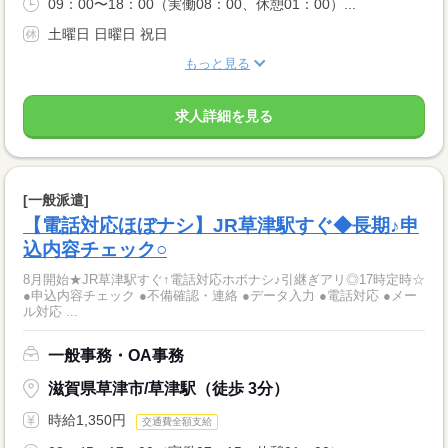
09：00〜18：00（実働08：00、休憩01：00）...
土曜日 日曜日 祝日
もっと見る
求人詳細を見る
[一般派遣]
【電話対応ほぼナシ】JR草津駅すぐ◆長期♪申
込内容チェック○
8月開始★JR草津駅すぐ↑電話対応ホボナシ♪引継ぎアリ◎17時定時☆
●申込内容チェック ●不備確認・連絡 ●データ入力 ●電話対応 ●メー
ル対応 ...
一般事務・OA事務
滋賀県草津市/草津駅（徒歩 3分）
時給1,350円
交通費全額支給