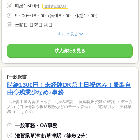
時給1,500円
交通費全額支給
9：00〜18：00（実働8：00、休憩1：00）
土曜日 日曜日 祝日
もっと見る
求人詳細を見る
[一般派遣]
時給1300円！未経験OK◎土日祝休み！服装自
由◇残業少なめ♪事務
・小切手等内容チェック ・振込確認 ・顧客提出資料の確認 ・データ
入力（口座情報や振込履歴などのデータ管理） ・電話対応 ・庶務業
務 ▼こちらの...
一般事務・OA事務
滋賀県草津市/草津駅（徒歩 2分）