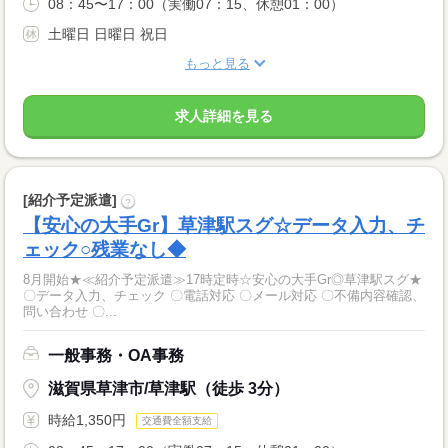
08：45〜17：00（実働07：15、休憩01：00）
土曜日 日曜日 祝日
もっと見る
求人詳細を見る
[紹介予定派遣]
?
【安心の大手Gr】草津駅スグ☆データ入力、チ
ェック○残業なし◆
8月開始★≪紹介予定派遣≫17時定時☆安心の大手Gr◎草津駅スグ★
〇データ入力、チェック 〇電話対応 〇メール対応 〇不備内容確認、
問い合わせ 〇...
一般事務・OA事務
滋賀県草津市/草津駅（徒歩 3分）
時給1,350円
交通費全額支給