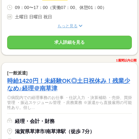
09：00〜17：00（実働07：00、休憩01：00）
土曜日 日曜日 祝日
もっと見る
求人詳細を見る
1週間以内公開
[一般派遣]
時給1420円！未経験OK◎土日祝休み！残業少
なめ♪経理＠南草津
◎病院内での経理事務のお仕事 ・仕訳入力 ・決算補助 ・売掛、買掛
管理 ・振込スケジュール管理 ・庶務業務 ※派遣から直接雇用の可能
性あり。但し...
経理・会計・財務
滋賀県草津市/南草津駅（徒歩 7分）