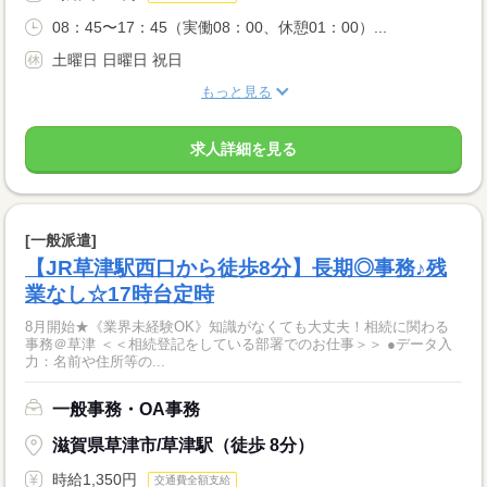
08：45〜17：45（実働08：00、休憩01：00）...
土曜日 日曜日 祝日
もっと見る
求人詳細を見る
[一般派遣]
【JR草津駅西口から徒歩8分】長期◎事務♪残
業なし☆17時台定時
8月開始★《業界未経験OK》知識がなくても大丈夫！相続に関わる
事務＠草津 ＜＜相続登記をしている部署でのお仕事＞＞ ●データ入
力：名前や住所等の...
一般事務・OA事務
滋賀県草津市/草津駅（徒歩 8分）
時給1,350円
交通費全額支給