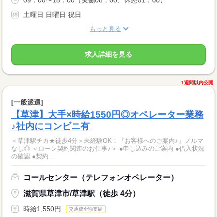
09：00〜18：00（実働08：00、休憩01：00）
土曜日 日曜日 祝日
もっと見る
求人詳細を見る
1週間以内公開
[一般派遣]
【草津】大手×時給1550円◎オペレーター業務
♪社内にコンビニ有
＜草津駅チカ★徒歩4分＞未経験OK！『お客様へのご案内♪』ノルマ
なし◎ ＜ローン契約関連のお仕事♪＞ ●申し込みのご案内 ●借入状況
の確認 ●契約...
コールセンター（テレフォンオペレーター）
滋賀県草津市/草津駅（徒歩 4分）
時給1,550円
交通費全額支給