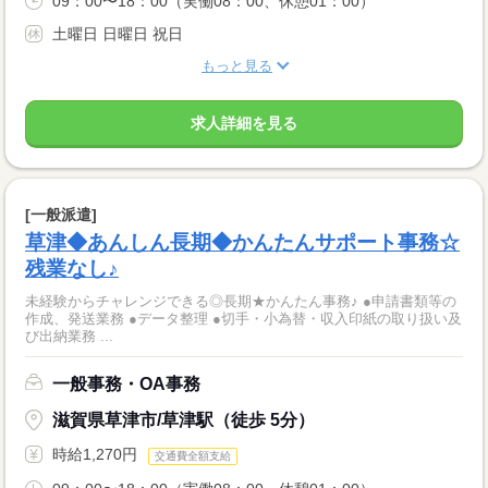
09：00〜18：00（実働08：00、休憩01：00）
土曜日 日曜日 祝日
もっと見る
求人詳細を見る
[一般派遣]
草津◆あんしん長期◆かんたんサポート事務☆
残業なし♪
未経験からチャレンジできる◎長期★かんたん事務♪ ●申請書類等の
作成、発送業務 ●データ整理 ●切手・小為替・収入印紙の取り扱い及
び出納業務 ...
一般事務・OA事務
滋賀県草津市/草津駅（徒歩 5分）
時給1,270円
交通費全額支給