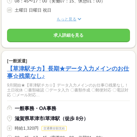
08：45〜17：00（実働07：15、休憩01：00）
土曜日 日曜日 祝日
もっと見る
求人詳細を見る
[一般派遣]
【草津駅チカ】長期★データ入力メインのお仕
事☆残業なし♪
9月開始★【草津駅チカ☆】データ入力メインのお仕事◎残業なし！
土日祝休 〇書類確認 〇データ入力 〇書類作成 〇郵便対応 〇電話対
応 〇メール対応...
一般事務・OA事務
滋賀県草津市/草津駅（徒歩 8分）
時給1,320円
交通費全額支給