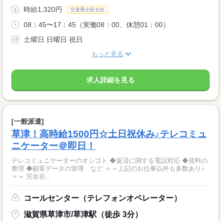
時給1,320円
交通費全額支給
08：45〜17：45（実働08：00、休憩01：00）
土曜日 日曜日 祝日
もっと見る
求人詳細を見る
[一般派遣]
草津！高時給1500円☆土日祝休み♪テレコミュ
ニケーター＠即日！
テレコミュニケーターのオシゴト ◆返済に関する電話対応 ◆資料の
整理 ◆顧客データの管理 など ＝＝上記のお仕事以外も多数あり♪
＝＝ 完全在...
コールセンター（テレフォンオペレーター）
滋賀県草津市/草津駅（徒歩 3分）