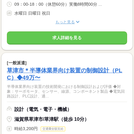
09：00-18：00（休憩60分）実働8時間00分 ...
水曜日 日曜日 祝日
もっと見る
求人詳細を見る
[一般派遣]
草津市＊半導体業界向け装置の制御設計（PL
C）◆49万〜
半導体業界向け装置の技術開発における制御設計および評価 ◆対
象：サーボモータ、センサー、線源、コンポーネント製品 ◆電気回
路設計、PLC設計、通...
設計（電気・電子・機械）
滋賀県草津市/草津駅（徒歩 10分）
時給3,200円
交通費全額支給