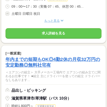
09：00〜17：30（実働 07：45、休憩 00：45...
土曜日 日曜日 祝日
もっと見る
求人詳細を見る
[一般派遣]
年内までの短期もOK◎4勤2休の月収32万円の
安定勤務◎無料社宅有
＜エアコンの組立＞ 大手メーカー工場内で エアコンの組み立てに関
わるお仕事です！ ■組立 主にドライバーを使っての組立 ドライバー
なしもあります...
品出し・ピッキング
滋賀県草津市/草津駅（バス 10分）
時給1,800円～
交通費全額支給