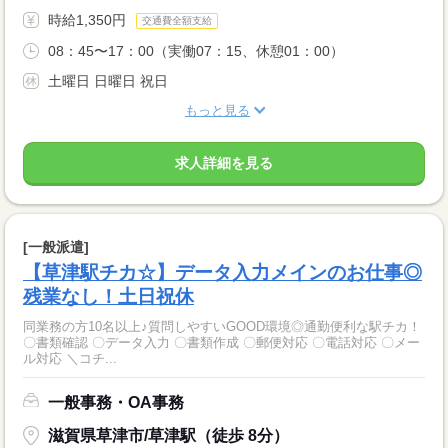
時給1,350円
交通費全額支給
08：45〜17：00（実働07：15、休憩01：00）
土曜日 日曜日 祝日
もっと見る
求人詳細を見る
[一般派遣]
【草津駅チカ☆】データ入力メインのお仕事◎
残業なし！土日祝休
同業務の方10名以上♪質問しやすいGOOD環境◎通勤便利な駅チカ！
〇書類確認 〇データ入力 〇書類作成 〇郵便対応 〇電話対応 〇メー
ル対応 ＼コチ...
一般事務・OA事務
滋賀県草津市/草津駅（徒歩 8分）