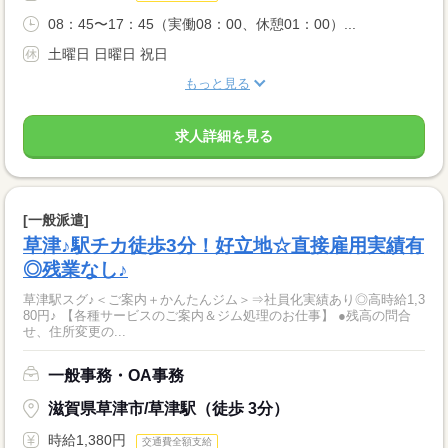
08：45〜17：45（実働08：00、休憩01：00）...
土曜日 日曜日 祝日
もっと見る
求人詳細を見る
[一般派遣]
草津♪駅チカ徒歩3分！好立地☆直接雇用実績有
◎残業なし♪
草津駅スグ♪＜ご案内＋かんたんジム＞⇒社員化実績あり◎高時給1,3
80円♪ 【各種サービスのご案内＆ジム処理のお仕事】 ●残高の問合
せ、住所変更の...
一般事務・OA事務
滋賀県草津市/草津駅（徒歩 3分）
時給1,380円
交通費全額支給