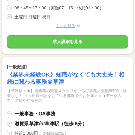
08：45〜17：00（実働07：15、休憩01：00）
土曜日 日曜日 祝日
もっと見る
求人詳細を見る
[一般派遣]
《業界未経験OK》知識がなくても大丈夫！相
続に関わる事務＠草津
【草津駅トホ】同業務の派遣スタッフがいる◎事務／実働8時間・残
業なし！ ＜＜相続登記をしている部署でのお仕事＞＞ ●データ入
力：名前や住所等の...
一般事務・OA事務
滋賀県草津市/草津駅（徒歩 8分）
時給1,350円
交通費全額支給