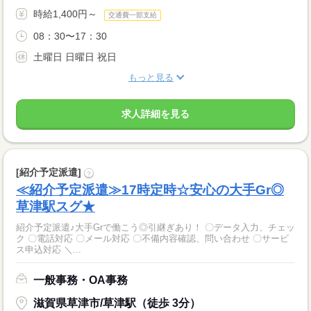
時給1,400円～
交通費一部支給
08：30〜17：30
土曜日 日曜日 祝日
もっと見る
求人詳細を見る
[紹介予定派遣]
?
≪紹介予定派遣≫17時定時☆安心の大手Gr◎
草津駅スグ★
紹介予定派遣♪大手Grで働こう◎引継ぎあり！ 〇データ入力、チェッ
ク 〇電話対応 〇メール対応 〇不備内容確認、問い合わせ 〇サービ
ス申込対応 ＼...
一般事務・OA事務
滋賀県草津市/草津駅（徒歩 3分）