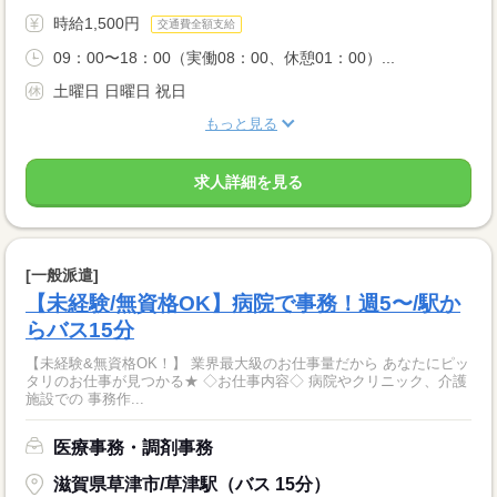
時給1,500円
交通費全額支給
09：00〜18：00（実働08：00、休憩01：00）...
土曜日 日曜日 祝日
もっと見る
求人詳細を見る
[一般派遣]
【未経験/無資格OK】病院で事務！週5〜/駅か
らバス15分
【未経験&無資格OK！】 業界最大級のお仕事量だから あなたにピッ
タリのお仕事が見つかる★ ◇お仕事内容◇ 病院やクリニック、介護
施設での 事務作...
医療事務・調剤事務
滋賀県草津市/草津駅（バス 15分）