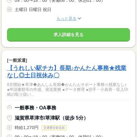
09：00〜18：00（実働08：00、休憩01：00）
土曜日 日曜日 祝日
もっと見る
求人詳細を見る
[一般派遣]
【うれしい駅チカ】長期♪かんたん事務★残業
なし◎土日祝休み〇
8月開始★草津◆あんしん長期◆かんたんサポート事務☆残業なし♪
●申請書類等の作成、発送業務 ●データ整理 ●切手・小為替・収入印
紙の取り扱い...
一般事務・OA事務
滋賀県草津市/草津駅（徒歩 5分）
時給1,270円
交通費全額支給