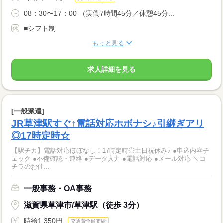
08：30〜17：00 （実働7時間45分／休憩45分...
■シフト制
もっと見る
求人詳細を見る
[一般派遣]
JR草津駅すぐ↑電話対応ホボナシ♪引継ぎアリ
◎17時定時☆
【駅チカ】電話対応ほぼなし！17時定時◎土日祝休み♪ ●申込内容チ
ェック ●不備確認・連絡 ●データ入力 ●電話対応 ●メール対応 ＼コ
チラのお仕...
一般事務・OA事務
滋賀県草津市/草津駅（徒歩 3分）
時給1,350円
交通費全額支給