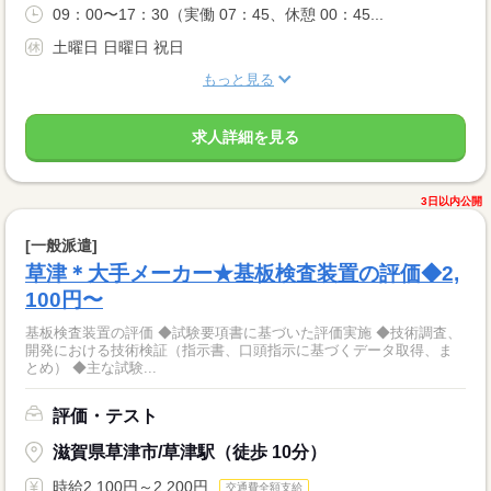
09：00〜17：30（実働 07：45、休憩 00：45...
土曜日 日曜日 祝日
もっと見る
求人詳細を見る
3日以内公開
[一般派遣]
草津＊大手メーカー★基板検査装置の評価◆2,
100円〜
基板検査装置の評価 ◆試験要項書に基づいた評価実施 ◆技術調査、
開発における技術検証（指示書、口頭指示に基づくデータ取得、ま
とめ） ◆主な試験...
評価・テスト
滋賀県草津市/草津駅（徒歩 10分）
時給2,100円～2,200円
交通費全額支給