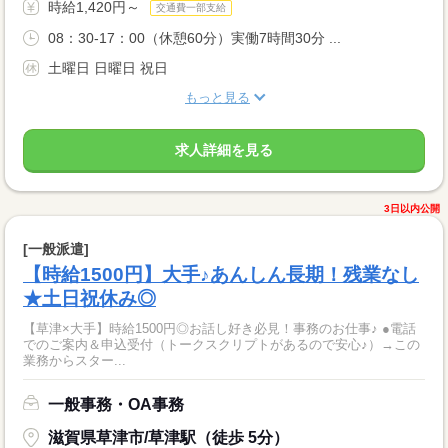
時給1,420円～
交通費一部支給
08：30-17：00（休憩60分）実働7時間30分 ...
土曜日 日曜日 祝日
もっと見る
求人詳細を見る
3日以内公開
[一般派遣]
【時給1500円】大手♪あんしん長期！残業なし
★土日祝休み◎
【草津×大手】時給1500円◎お話し好き必見！事務のお仕事♪ ●電話
でのご案内＆申込受付（トークスクリプトがあるので安心♪）→この
業務からスター...
一般事務・OA事務
滋賀県草津市/草津駅（徒歩 5分）