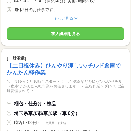
04：00-12：30（休憩60分）実働7時間30分 ...
週休2日のお仕事です。
もっと見る
求人詳細を見る
[一般派遣]
【土日祝休み】ひんやり涼しい♪チルド倉庫で
かんたん軽作業
＼ 朝ゆっくり10時半スタート！ ／ 試薬などを扱うひんやりチル
ド倉庫で かんたん軽作業をお任せします！ ＜主な作業＞ 約５℃に温
度管理されてい...
梱包・仕分け・検品
埼玉県草加市/草加駅（車 6分）
時給1,400円～
交通費一部支給