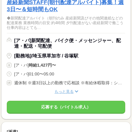
産経新聞STAFF(朝刊配達アルバイト)募集！週
3日〜＆短時間もOK
◆新聞配達アルバイト（朝刊のみ 産経新聞及びその他関連紙などの
配達業務 業務時間の目安:約4時間 夕刊配達がない産経新聞で働こう
仕事内容はとても...
[ア・パ]新聞配達、バイク便・メッセンジャー、配
達・配送・宅配便
[勤務地]/埼玉県草加市 / 谷塚駅
[ア・パ]
時給1,427円〜
[ア・パ]01:00〜05:00
週休制 ※週3日以上の勤務で応相談 ※有給休暇取得：シフト調整で可能な限り、積極的に取り組んでいます。
もっと見る
応募する（バイトル求人）
[派遣]