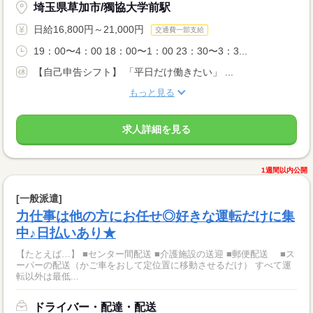
埼玉県草加市/獨協大学前駅
日給16,800円～21,000円
交通費一部支給
19：00〜4：00 18：00〜1：00 23：30〜3：3...
【自己申告シフト】 「平日だけ働きたい」 ...
もっと見る
求人詳細を見る
1週間以内公開
[一般派遣]
力仕事は他の方にお任せ◎好きな運転だけに集
中♪日払いあり★
【たとえば…】 ■センター間配送 ■介護施設の送迎 ■郵便配送 ■ス
ーパーの配送（かご車をおして定位置に移動させるだけ） すべて運
転以外は最低...
ドライバー・配達・配送