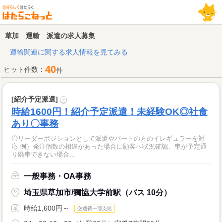
草加 運輸 派遣の求人募集
運輸関連に関する求人情報を見てみる
40
ヒット件数：
件
[紹介予定派遣]
?
時給1600円！紹介予定派遣！未経験OK◎社食
あり〇事務
◎リーダーポジションとして派遣やパートの方のイレギュラーを対
応 例）発注個数の相違があった場合に顧客へ状況確認、車が予定通
り廃車できない場合...
一般事務・OA事務
埼玉県草加市/獨協大学前駅（バス 10分）
時給1,600円～
交通費一部支給