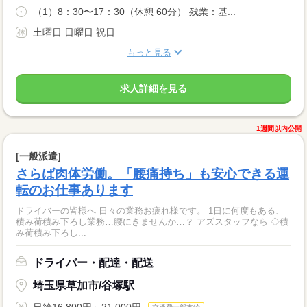
（1）8：30〜17：30（休憩 60分） 残業：基...
土曜日 日曜日 祝日
もっと見る
求人詳細を見る
1週間以内公開
[一般派遣]
さらば肉体労働。「腰痛持ち」も安心できる運
転のお仕事あります
ドライバーの皆様へ 日々の業務お疲れ様です。 1日に何度もある、
積み荷積み下ろし業務…腰にきませんか…？ アズスタッフなら ◇積
み荷積み下ろし...
ドライバー・配達・配送
埼玉県草加市/谷塚駅
日給16,800円～21,000円