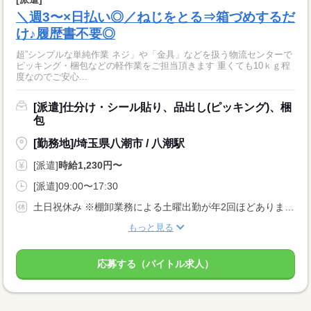
＼週3〜×日払い◎／ねじをとる⇒箱づめするだ
け♪履歴書不要◎
超”シンプルな単純作業 ネジ」や「金具」などを扱う物流センターで
ピッキング・梱包などの軽作業をご担当頂きます 重くても10ｋｇ程
度なのでご安心...
[派遣]仕分け・シール貼り、品出し(ピッキング)、梱
包
[勤務地]/埼玉県八潮市 / 八潮駅
[派遣]
時給1,230円〜
[派遣]09:00〜17:30
土日祝休み ※棚卸業務による土曜出勤が年2回ほどあります。
もっと見る
応募する（バイトル求人）