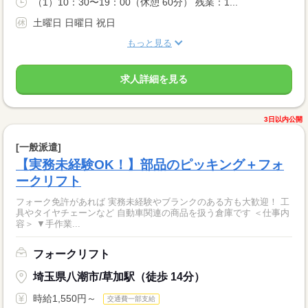
（1）10：30〜19：00（休憩 60分） 残業：1...
土曜日 日曜日 祝日
もっと見る
求人詳細を見る
3日以内公開
[一般派遣]
【実務未経験OK！】部品のピッキング＋フォ
ークリフト
フォーク免許があれば 実務未経験やブランクのある方も大歓迎！ 工
具やタイヤチェーンなど 自動車関連の商品を扱う倉庫です ＜仕事内
容＞ ▼手作業...
フォークリフト
埼玉県八潮市/草加駅（徒歩 14分）
時給1,550円～
交通費一部支給