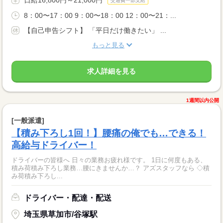
交通費一部支給
8：00〜17：00 9：00〜18：00 12：00〜21：...
【自己申告シフト】 「平日だけ働きたい」 ...
もっと見る
求人詳細を見る
1週間以内公開
[一般派遣]
【積み下ろし1回！】腰痛の俺でも…できる！
高給与ドライバー！
ドライバーの皆様へ 日々の業務お疲れ様です。 1日に何度もある、
積み荷積み下ろし業務…腰にきませんか…？ アズスタッフなら ◇積
み荷積み下ろし...
ドライバー・配達・配送
埼玉県草加市/谷塚駅