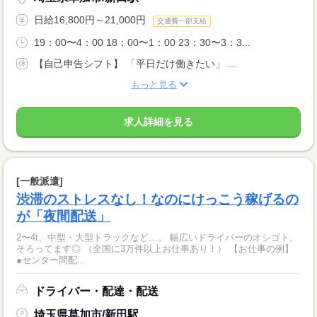
日給16,800円～21,000円
交通費一部支給
19：00〜4：00 18：00〜1：00 23：30〜3：3...
【自己申告シフト】 「平日だけ働きたい」 ...
もっと見る
求人詳細を見る
[一般派遣]
渋滞のストレスなし！なのにけっこう稼げるの
が「夜間配送」
2〜4t、中型・大型トラックなど…。 幅広いドライバーのオシゴト、
そろってます◎ （全国に3万件以上お仕事あり！） 【お仕事の例】
●センター間配...
ドライバー・配達・配送
埼玉県草加市/新田駅