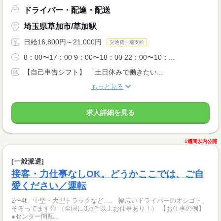
ドライバー・配達・配送
埼玉県草加市/草加駅
日給16,800円～21,000円
交通費一部支給
8：00〜17：00 9：00〜18：00 22：00〜10：...
【自己申告シフト】 「土日休みで働きたい...
もっと見る
求人詳細を見る
1週間以内公開
[一般派遣]
接客・力仕事なしOK。どうかここでは、ご自
愛ください／運転
2〜4t、中型・大型トラックなど…。 幅広いドライバーのオシゴト、
そろってます◎ （全国に3万件以上お仕事あり！） 【お仕事の例】
●センター間配...