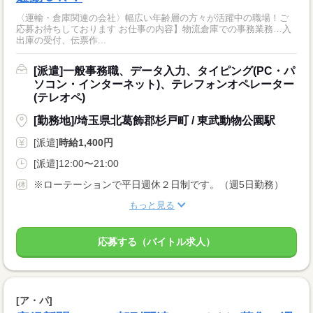
〈運輸・倉庫関連の会社〉幅広い年齢層の方々が活躍中の職場！ご
応募お待ちしております お仕事の内容】物流倉庫での事務業務…入
出庫の受付、伝票作...
[派遣]一般事務職、データ入力、タイピング(PC・パ
ソコン・インターネット)、テレフォンオペレーター
(テレオペ)
[勤務地]/埼玉県北葛飾郡杉戸町 / 東武動物公園駅
[派遣]
時給1,400円
[派遣]12:00〜21:00
※ローテーションで平日週休２日制です。（週5日勤務）
もっと見る
応募する（バイトル求人）
[ア・パ]