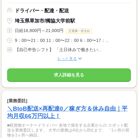
ドライバー・配達・配送
埼玉県草加市/獨協大学前駅
日給16,800円～21,000円
交通費一部支給
9：00〜21：00 11：00〜22：00 6：00〜17：...
【自己申告シフト】 「土日休みで働きたい...
もっと見る
求人詳細を見る
[業務委託]
＼BtoB配送×再配達0／稼ぎ方＆休み自由｜平
均月収66万円以上！
■軽貨物オーナードライバー 各地で発生する企業からの スポット配
送を業務委託します。 大半の業務はA社からB社まで、 「1ヶ所の荷
物を1ヶ所へ納品...