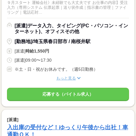
９月スタート 運輸会社》未経験でも大丈夫です お仕事の内容】受注
入力（専用システム 伝票起票｜送り状作成｜指示書の管理｜ファイ
リング｜電話応対...
[派遣]データ入力、タイピング(PC・パソコン・イン
ターネット)、オフィスその他
[勤務地]/埼玉県春日部市 / 南桜井駅
[派遣]
時給1,550円
[派遣]09:00〜17:30
※土・日・祝がお休みです。（週5日勤務）
もっと見る
応募する（バイトル求人）
[派遣]
入出庫の受付など！ゆっくり午後から出社！車
通勤ＯＫ！