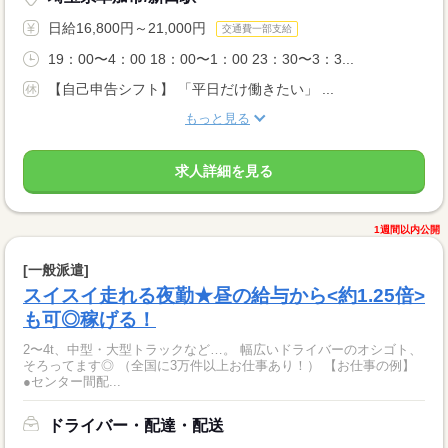
日給16,800円～21,000円
交通費一部支給
19：00〜4：00 18：00〜1：00 23：30〜3：3...
【自己申告シフト】 「平日だけ働きたい」 ...
もっと見る
求人詳細を見る
1週間以内公開
[一般派遣]
スイスイ走れる夜勤★昼の給与から<約1.25倍>
も可◎稼げる！
2〜4t、中型・大型トラックなど…。 幅広いドライバーのオシゴト、
そろってます◎ （全国に3万件以上お仕事あり！） 【お仕事の例】
●センター間配...
ドライバー・配達・配送