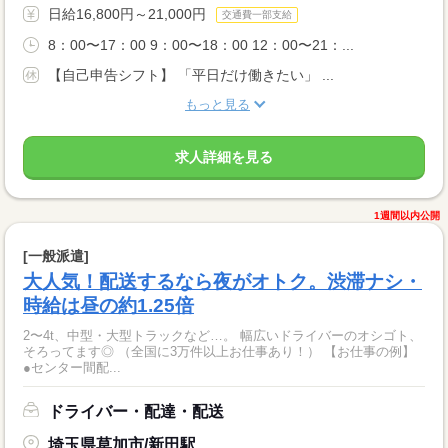
日給16,800円～21,000円
交通費一部支給
8：00〜17：00 9：00〜18：00 12：00〜21：...
【自己申告シフト】 「平日だけ働きたい」 ...
もっと見る
求人詳細を見る
1週間以内公開
[一般派遣]
大人気！配送するなら夜がオトク。渋滞ナシ・
時給は昼の約1.25倍
2〜4t、中型・大型トラックなど…。 幅広いドライバーのオシゴト、
そろってます◎ （全国に3万件以上お仕事あり！） 【お仕事の例】
●センター間配...
ドライバー・配達・配送
埼玉県草加市/新田駅