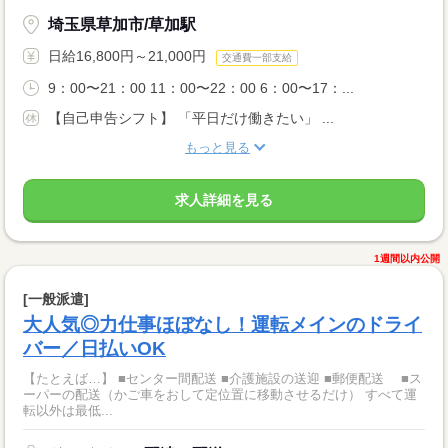
埼玉県草加市/草加駅
日給16,800円～21,000円
交通費一部支給
9：00〜21：00 11：00〜22：00 6：00〜17：...
【自己申告シフト】 「平日だけ働きたい」 ...
もっと見る
求人詳細を見る
1週間以内公開
[一般派遣]
大人気◎力仕事ほぼなし！運転メインのドライ
バー／日払いOK
【たとえば…】 ■センター間配送 ■介護施設の送迎 ■郵便配送 ■ス
ーパーの配送（かご車をおして定位置に移動させるだけ） すべて運
転以外は最低...