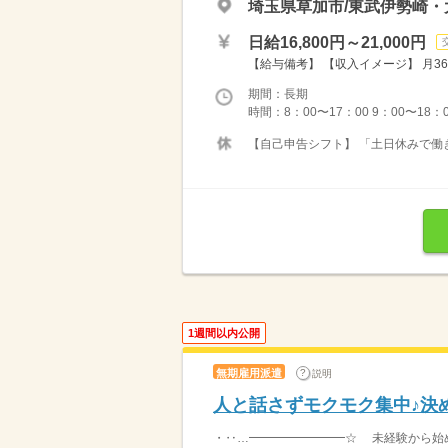
埼玉県草加市/東武伊勢崎・
日給16,800円～21,000円
【給与備考】 【収入イメージ】 月36
期間：長期
時間：8：00〜17：00 9：00〜18：
【自己申告シフト】 「土日休みで働き
1週間以内公開
無期雇用派遣
説明
人と話さずモクモク集中♪決
・‥…━━━━━━━━☆ 未経験から始め