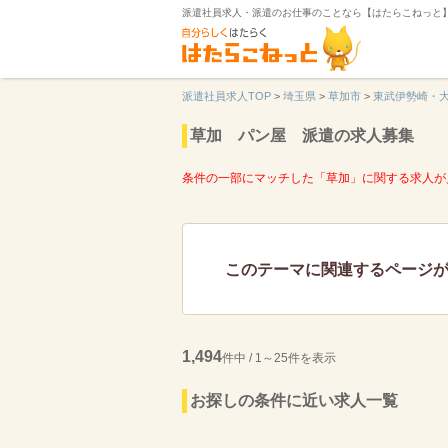
派遣社員求人・派遣のお仕事のことなら【はたらこねっと
派遣社員求人TOP
>
埼玉県
>
草加市
>
東武伊勢崎・
草加 パン屋 派遣の求人募集
条件の一部にマッチした「草加」に関する求人が
このテーマに関連するページ
1,494
件中 / 1～25件を表示
お探しの条件に近い求人一覧