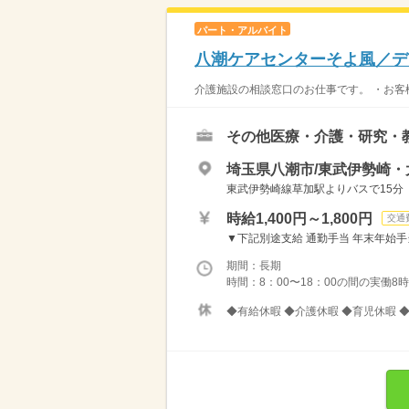
パート・アルバイト
八潮ケアセンターそよ風／デ
介護施設の相談窓口のお仕事です。 ・お客
その他医療・介護・研究・
埼玉県八潮市/東武伊勢崎・
東武伊勢崎線草加駅よりバスで15分
時給1,400円～1,800円
交通
▼下記別途支給 通勤手当 年末年始手当：3
期間：長期
時間：8：00〜18：00の間の実働8時
◆有給休暇 ◆介護休暇 ◆育児休暇 