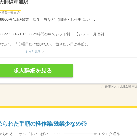
大師線草加駅
交通費一部支給
9600円以上+残業・深夜手当など （職場・お仕事により...
00 22：00〜10：00 24時間の中でシフト制！ 【シフト・月収例...
たい」 「〇曜日だけ働きたい」 働きたい日は事前に...
もっと見る
求人詳細を見る
お仕事No.：
dd32/埼玉
められた手順の軽作業/残業少なめ◎
られる オシゴトいっぱい！ ・‥…━━━━━━━━☆ モクモク軽作...