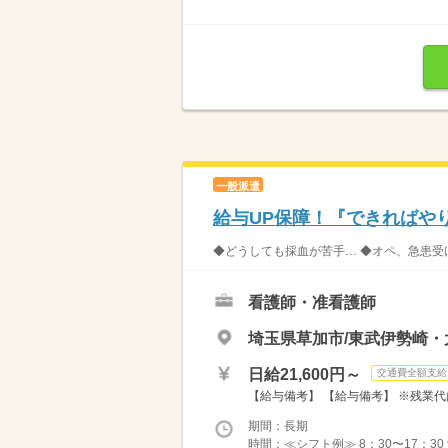
一般派遣
給与UP保障！『できればや
◆どうしても採血が苦手… ◆オペ、急患受け
看護師・准看護師
埼玉県草加市/東武伊勢崎・
日給21,600円～
交通費全額支給
【給与備考】 【給与備考】 ※残業代
期間：長期
時間：≪シフト例≫ 8：30〜17：30 9：00