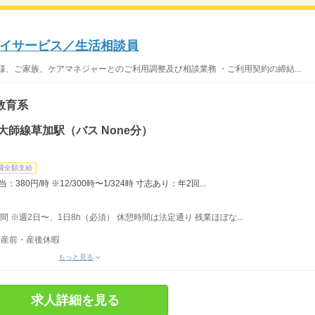
イサービス／生活相談員
様、ご家族、ケアマネジャーとのご利用調整及び相談業務 ・ご利用契約の締結...
教育系
大師線草加駅（バス None分）
費全額支給
80円/時 ※12/300時〜1/324時 寸志あり：年2回...
間 ※週2日〜、1日8h（必須） 休憩時間は法定通り 残業ほぼな...
◆産前・産後休暇
もっと見る
求人詳細を見る