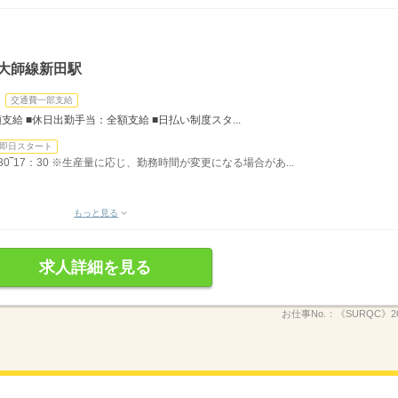
大師線新田駅
交通費一部支給
給 ■休日出勤手当：全額支給 ■日払い制度スタ...
即日スタート
0‾17：30 ※生産量に応じ、勤務時間が変更になる場合があ...
もっと見る
求人詳細を見る
お仕事No.：
《SURQC》26