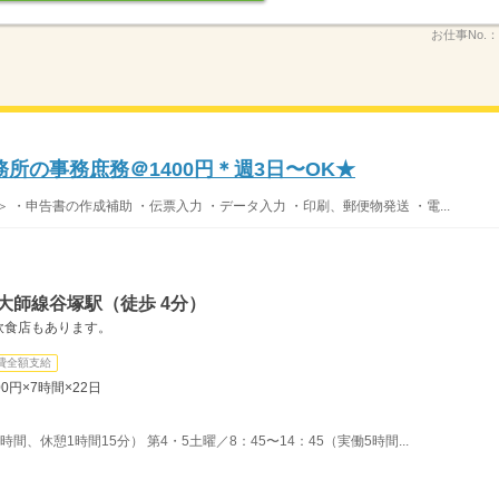
お仕事No.：
所の事務庶務＠1400円＊週3日〜OK★
・申告書の作成補助 ・伝票入力 ・データ入力 ・印刷、郵便物発送 ・電...
大師線谷塚駅（徒歩 4分）
飲食店もあります。
費全額支給
00円×7時間×22日
時間、休憩1時間15分） 第4・5土曜／8：45〜14：45（実働5時間...