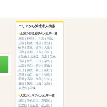
エリアから派遣求人検索
全国の都道府県のお仕事一覧
東京
神奈川
千葉
埼玉
茨城
栃木
群馬
愛知
岐阜
三重
静岡
大阪
兵庫
京都
滋賀
奈良
和歌山
北海道
青森
岩手
宮城
秋田
山形
福島
山梨
長野
新潟
富山
石川
福井
岡山
鳥取
島根
山口
香川
徳島
愛媛
高知
福岡
佐賀
長崎
熊本
大分
宮崎
鹿児島
沖縄
人気のエリアのお仕事一覧
港区
千代田区
新宿区
中央区
渋谷区
品川区