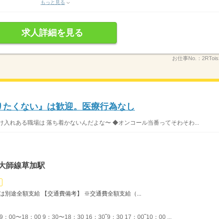
もっと見る
求人詳細を見る
お仕事No.：
2RTois
りたくない』は歓迎。医療行為なし
入れある職場は 落ち着かないんだよな〜 ◆オンコール当番ってそわそわ...
大師線草加駅
は別途全額支給 【交通費備考】 ※交通費全額支給（...
〜18：00 9：30〜18：30 16：30‾9：30 17：00‾10：00 ...