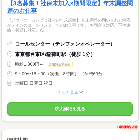
【3名募集！社保未加入×期間限定】年末調整関
連のお仕事
【アウトソーシング会社での年末調整】 年末調整の問い合わせ対応
がメインのコールセンターでのお仕事です。 お問合せ対応、不備連
絡、折返し対応、W...
コールセンター（テレフォンオペレーター）
東京都台東区/稲荷町駅（徒歩 1分）
時給1,860円～
交通費全額支給
9：00〜18：00（実働：8時間） （休憩60分...
土曜日 日曜日 祝日
もっと見る
求人詳細を見る
1週間以内公開
[契約社員]