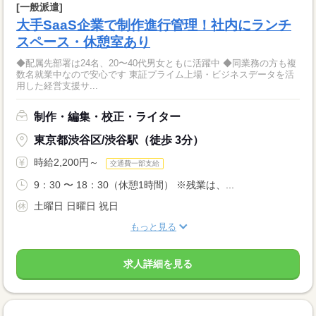
[一般派遣]
大手SaaS企業で制作進行管理！社内にランチ
スペース・休憩室あり
◆配属先部署は24名、20〜40代男女ともに活躍中 ◆同業務の方も複
数名就業中なので安心です 東証プライム上場・ビジネスデータを活
用した経営支援サ...
制作・編集・校正・ライター
東京都渋谷区/渋谷駅（徒歩 3分）
時給2,200円～
交通費一部支給
9：30 〜 18：30（休憩1時間） ※残業は、...
土曜日 日曜日 祝日
もっと見る
求人詳細を見る