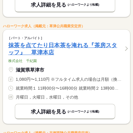
求人詳細を見る
(ハローワークより転載)
ハローワーク求人（掲載元：草津公共職業安定所）
パート・アルバイト
抹茶を点てたり日本茶を淹れる『茶房スタ
ッフ』 草津本店
株式会社 千紀園
滋賀県草津市
1,080円〜1,110円 ※フルタイム求人の場合は月額（換算額）、パート求人の場合は時間額を表示しています。
就業時間１ 11時00分〜16時00分 就業時間２ 13時00分〜17時00分 又は 11時00分〜17時00分の時間の間の3時間以上 就業時間に関する特記事項 ＊休憩時間：１日５時間以上勤務で３０分／６時間以上で６０分 <BR> ＊（１）の他、１１：００〜１７：００の間の５時間程度でも相談 <BR> 可
月曜日，火曜日，水曜日，その他
求人詳細を見る
(ハローワークより転載)