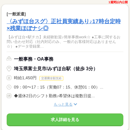
1週間以内公開
[一般派遣]
〈みずほ台スグ〉正社員実績あり♪17時台定時
×残業ほぼナシ◎
【みずほ台×駅チカ】未経験歓迎♪簡単事務work☆ ●工事に関するお
問い合わせ対応（社内対応のみ、一般のお客様対応はありません
☆） ●データ登録業...
一般事務・OA事務
埼玉県富士見市/みずほ台駅（徒歩 3分）
時給1,450円
交通費全額支給
09：00〜17：15（実働07：15、休憩01：00）...
◆週休2日のシフト勤務♪希望休は複数日提...
もっと見る
求人詳細を見る