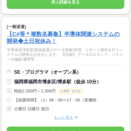
求人詳細を見る
[一般派遣]
【C#等＊複数名募集】半導体関連システムの
開発◆土日祝休み！
半導体洗浄装置/製造装置のデータ収集/管理、リモート操作を行うシ
ステムの開発をお任せします。 【詳細】 データのロギング、パラメ
ータ編集/履歴管...
SE・プログラマ（オープン系）
福岡県福岡市博多区/博多駅（徒歩 10分）
時給2,200円～2,300円
交通費一部支給
【就業時間】（1）08：00〜17：00（実働時...
土曜日 日曜日 祝日
もっと見る