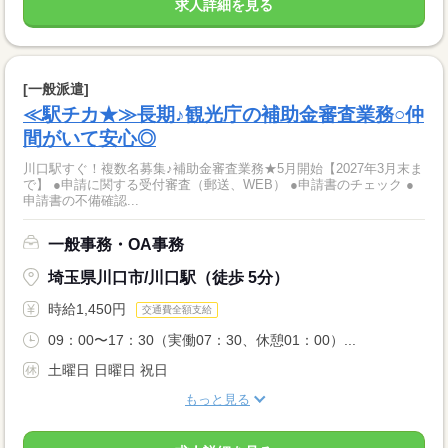
求人詳細を見る
[一般派遣]
≪駅チカ★≫長期♪観光庁の補助金審査業務○仲
間がいて安心◎
川口駅すぐ！複数名募集♪補助金審査業務★5月開始【2027年3月末ま
で】 ●申請に関する受付審査（郵送、WEB） ●申請書のチェック ●
申請書の不備確認...
一般事務・OA事務
埼玉県川口市/川口駅（徒歩 5分）
時給1,450円
交通費全額支給
09：00〜17：30（実働07：30、休憩01：00）...
土曜日 日曜日 祝日
もっと見る