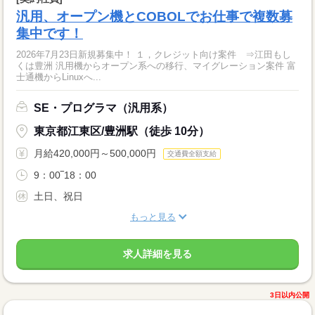
汎用、オープン機とCOBOLでお仕事で複数募
集中です！
2026年7月23日新規募集中！ １，クレジット向け案件 ⇒江田もし
くは豊洲 汎用機からオープン系への移行、マイグレーション案件 富
士通機からLinuxへ...
SE・プログラマ（汎用系）
東京都江東区/豊洲駅（徒歩 10分）
月給420,000円～500,000円
交通費全額支給
9：00‾18：00
土日、祝日
もっと見る
求人詳細を見る
3日以内公開