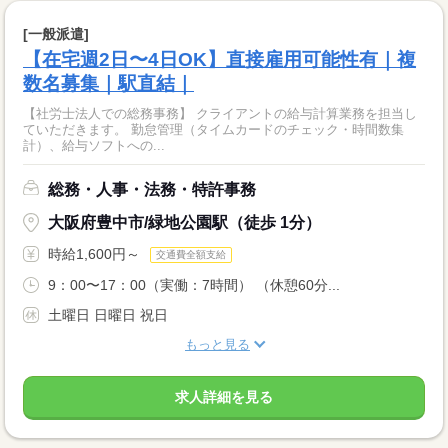
[一般派遣]
【在宅週2日〜4日OK】直接雇用可能性有｜複
数名募集｜駅直結｜
【社労士法人での総務事務】 クライアントの給与計算業務を担当し
ていただきます。 勤怠管理（タイムカードのチェック・時間数集
計）、給与ソフトへの...
総務・人事・法務・特許事務
大阪府豊中市/緑地公園駅（徒歩 1分）
時給1,600円～
交通費全額支給
9：00〜17：00（実働：7時間） （休憩60分...
土曜日 日曜日 祝日
もっと見る
求人詳細を見る