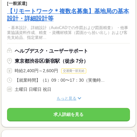
[一般派遣]
【リモートワーク＊複数名募集】基地局の基本
設計・詳細設計等
・基本設計、詳細設計（AutoCADでの作図および図面精査） ・他事
業協議資料作成、精査 ・資機材積算（図面から拾い出し）および客
先支給品、指定業材...
ヘルプデスク・ユーザーサポート
東京都渋谷区/新宿駅（徒歩 7分）
時給2,400円～2,600円
交通費一部支給
【就業時間】（1）09：00〜17：30（実働時...
土曜日 日曜日 祝日
もっと見る
求人詳細を見る