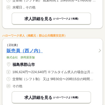
交替制（シフト制） 就業時間１ 10時00分〜17時00分 就業時間２ 10時00分〜16時00分 就業時間３ 11時00分〜17時00分 又は 10時00分〜17時00分の時間の間の5時間程度 就業時間に関する特記事項 ＊休憩時間：１日５時間以上勤務で３０分／６時間以上で６０分 <BR> ※就業時間は選択・相談可
水曜日，その他
求人詳細を見る
(ハローワークより転載)
ハローワーク求人（掲載元：郡山公共職業安定所）
正社員
販売員（西ノ内）
株式会社 静岡屋茶舗
福島県郡山市
186,624円〜224,640円 ※フルタイム求人の場合は月額（換算額）、パート求人の場合は時間額を表示しています。
交替制（シフト制） 又は 9時30分〜20時15分の時間の間の8時間以上
その他
求人詳細を見る
(ハローワークより転載)