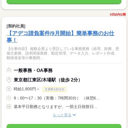
3日以内公開
[契約社員]
【アデコ請負案件/9月開始】簡単事務のお仕
事！
【仕事内容】 複数企業より受託している事務業務（経理、財務、受
発注業務、請求関係業務、勤怠管理、データ入力、レポート作成、
郵便発送等の事務関...
一般事務・OA事務
東京都江東区/木場駅（徒歩 2分）
時給1,800円～
交通費全額支給
9：00〜17：30（実働：7時間30分） （休憩6...
基本平日勤務となりますが、一部土日祝祭日...
もっと見る