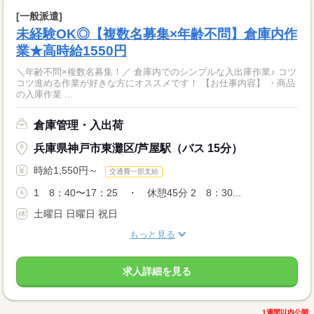
[一般派遣]
未経験OK◎【複数名募集×年齢不問】倉庫内作
業★高時給1550円
＼年齢不問×複数名募集！／ 倉庫内でのシンプルな入出庫作業♪ コツ
コツ進める作業が好きな方にオススメです！ 【お仕事内容】 ・商品
の入庫作業 ...
倉庫管理・入出荷
兵庫県神戸市東灘区/芦屋駅（バス 15分）
時給1,550円～
交通費一部支給
1 8：40〜17：25 ・ 休憩45分 2 8：30...
土曜日 日曜日 祝日
もっと見る
求人詳細を見る
1週間以内公開