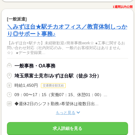
1週間以内公開
[一般派遣]
＼みずほ台★駅チカオフィス／教育体制しっか
り◎サポート事務♪
【みずほ台×駅チカ】未経験歓迎♪簡単事務work☆ ●工事に関するお
問い合わせ対応（社内対応のみ、一般のお客様対応はありません
☆） ●データ登録業...
一般事務・OA事務
埼玉県富士見市/みずほ台駅（徒歩 3分）
時給1,450円
交通費全額支給
09：00〜17：15（実働07：15、休憩01：00）...
◆週休2日のシフト勤務♪希望休は複数日出...
もっと見る
求人詳細を見る