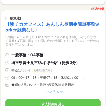
3日以内公開
[一般派遣]
【駅チカオフィス】あんしん長期◆簡単事務w
ork☆残業なし♪
9月開始★＼みずほ台★駅チカオフィス／教育体制しっかり◎サポー
ト事務♪ ●工事に関するお問い合わせ対応（社内対応のみ、一般のお
客様対応はありま...
一般事務・OA事務
埼玉県富士見市/みずほ台駅（徒歩 3分）
時給1,450円
交通費全額支給
09：00〜17：15（実働07：15、休憩01：00）...
◆週休2日のシフト勤務♪希望休は複数日出...
もっと見る
求人詳細を見る