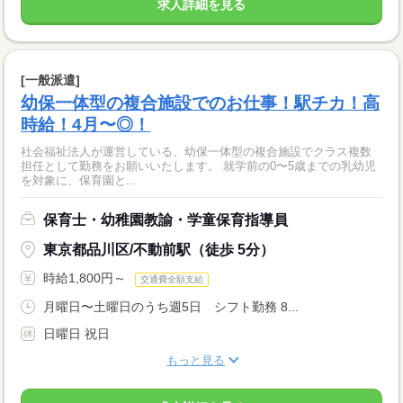
求人詳細を見る
[一般派遣]
幼保一体型の複合施設でのお仕事！駅チカ！高
時給！4月〜◎！
社会福祉法人が運営している、幼保一体型の複合施設でクラス複数
担任として勤務をお願いいたします。 就学前の0〜5歳までの乳幼児
を対象に、保育園と...
保育士・幼稚園教諭・学童保育指導員
東京都品川区/不動前駅（徒歩 5分）
時給1,800円～
交通費全額支給
月曜日〜土曜日のうち週5日 シフト勤務 8...
日曜日 祝日
もっと見る