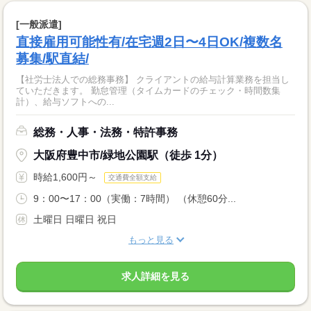
[一般派遣]
直接雇用可能性有/在宅週2日〜4日OK/複数名
募集/駅直結/
【社労士法人での総務事務】 クライアントの給与計算業務を担当し
ていただきます。 勤怠管理（タイムカードのチェック・時間数集
計）、給与ソフトへの...
総務・人事・法務・特許事務
大阪府豊中市/緑地公園駅（徒歩 1分）
時給1,600円～
交通費全額支給
9：00〜17：00（実働：7時間） （休憩60分...
土曜日 日曜日 祝日
もっと見る
求人詳細を見る