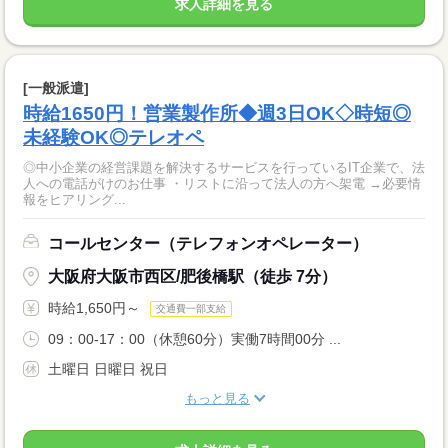
求人詳細を見る
[一般派遣]
時給1650円！営業製作所◆週3日OK◇時短◎
未経験OK◎テレオペ
◎中小企業の経営課題を解決するサービスを行っているIT企業で、法
人への電話がけのお仕事 ・リストに沿って法人の方へ架電 →必要情
報をヒアリング...
コールセンター（テレフォンオペレーター）
大阪府大阪市西区/肥後橋駅（徒歩 7分）
時給1,650円～
交通費一部支給
09：00-17：00（休憩60分）実働7時間00分 ...
土曜日 日曜日 祝日
もっと見る