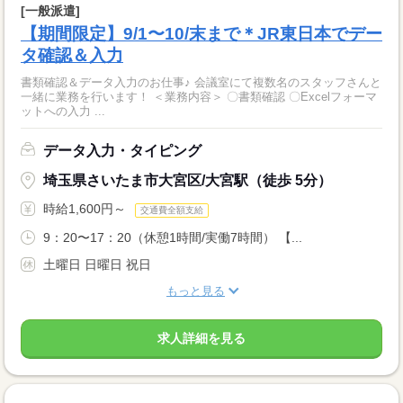
[一般派遣]
【期間限定】9/1〜10/末まで＊JR東日本でデー
タ確認＆入力
書類確認＆データ入力のお仕事♪ 会議室にて複数名のスタッフさんと
一緒に業務を行います！ ＜業務内容＞ 〇書類確認 〇Excelフォーマ
ットへの入力 ...
データ入力・タイピング
埼玉県さいたま市大宮区/大宮駅（徒歩 5分）
時給1,600円～
交通費全額支給
9：20〜17：20（休憩1時間/実働7時間） 【...
土曜日 日曜日 祝日
もっと見る
求人詳細を見る