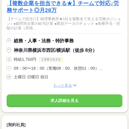
【複数企業を担当できる★】チームで対応♪労
務サポート◎月28万
【チームで担当◎】税理事務所★1社を複数名で支える労務ポジショ
ン♪ ●顧問先企業の給与計算 ●勤怠データのチェック ●各種手当・控
除の計算（所得...
総務・人事・法務・特許事務
神奈川県横浜市西区/横浜駅（徒歩 8分）
時給1,750円
交通費全額支給
09：00〜18：00（実働08：00、休憩01：00）...
土曜日 日曜日 祝日
もっと見る
求人詳細を見る
[契約社員]