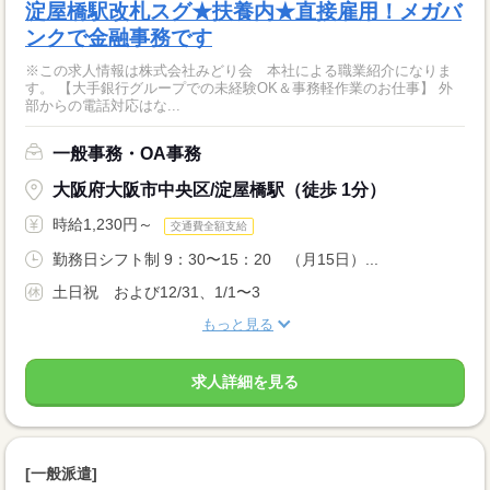
淀屋橋駅改札スグ★扶養内★直接雇用！メガバ
ンクで金融事務です
※この求人情報は株式会社みどり会 本社による職業紹介になりま
す。 【大手銀行グループでの未経験OK＆事務軽作業のお仕事】 外
部からの電話対応はな...
一般事務・OA事務
大阪府大阪市中央区/淀屋橋駅（徒歩 1分）
時給1,230円～
交通費全額支給
勤務日シフト制 9：30〜15：20 （月15日）...
土日祝 および12/31、1/1〜3
もっと見る
求人詳細を見る
[一般派遣]