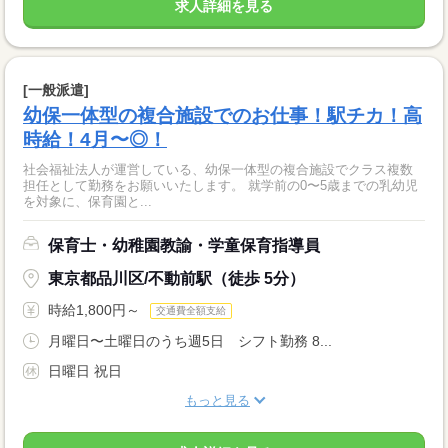
求人詳細を見る
[一般派遣]
幼保一体型の複合施設でのお仕事！駅チカ！高
時給！4月〜◎！
社会福祉法人が運営している、幼保一体型の複合施設でクラス複数
担任として勤務をお願いいたします。 就学前の0〜5歳までの乳幼児
を対象に、保育園と...
保育士・幼稚園教諭・学童保育指導員
東京都品川区/不動前駅（徒歩 5分）
時給1,800円～
交通費全額支給
月曜日〜土曜日のうち週5日 シフト勤務 8...
日曜日 祝日
もっと見る