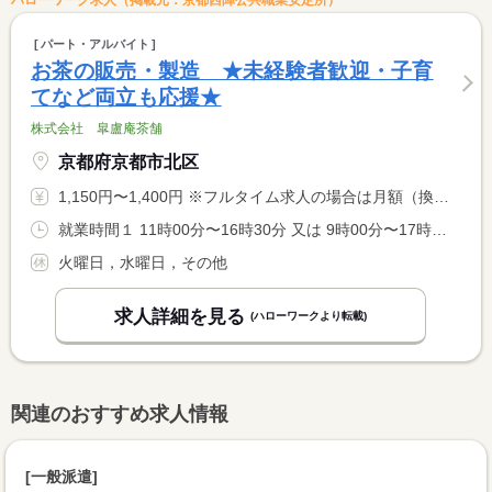
ハローワーク求人（掲載元：京都西陣公共職業安定所）
パート・アルバイト
お茶の販売・製造 ★未経験者歓迎・子育
てなど両立も応援★
株式会社 皐盧庵茶舗
京都府京都市北区
1,150円〜1,400円 ※フルタイム求人の場合は月額（換算額）、パート求人の場合は時間額を表示しています。
就業時間１ 11時00分〜16時30分 又は 9時00分〜17時00分の時間の間の2時間以上 就業時間に関する特記事項 （１）休憩６０分 <BR> ＊就業時間、曜日は相談に応じます。 <BR> ＊勤務時間が４時間未満の場合は休憩無し。 <BR> ＊勤務時間が４〜６時間の場合は休憩時間１５分。
火曜日，水曜日，その他
求人詳細を見る
(ハローワークより転載)
関連のおすすめ求人情報
[一般派遣]