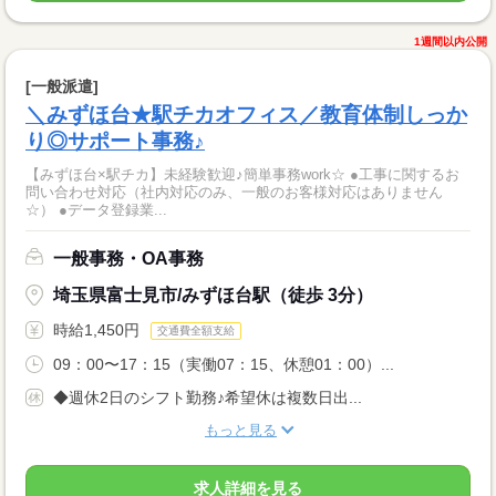
1週間以内公開
[一般派遣]
＼みずほ台★駅チカオフィス／教育体制しっか
り◎サポート事務♪
【みずほ台×駅チカ】未経験歓迎♪簡単事務work☆ ●工事に関するお
問い合わせ対応（社内対応のみ、一般のお客様対応はありません
☆） ●データ登録業...
一般事務・OA事務
埼玉県富士見市/みずほ台駅（徒歩 3分）
時給1,450円
交通費全額支給
09：00〜17：15（実働07：15、休憩01：00）...
◆週休2日のシフト勤務♪希望休は複数日出...
もっと見る
求人詳細を見る