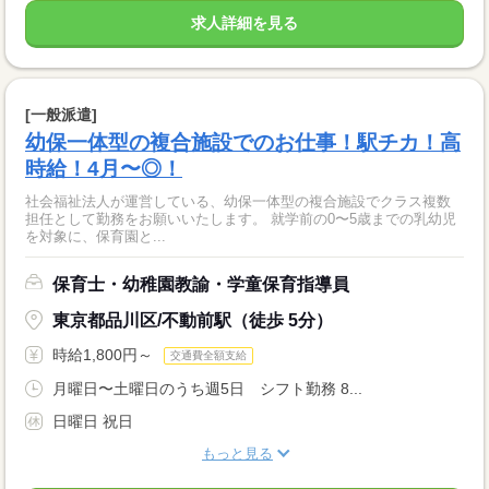
求人詳細を見る
[一般派遣]
幼保一体型の複合施設でのお仕事！駅チカ！高
時給！4月〜◎！
社会福祉法人が運営している、幼保一体型の複合施設でクラス複数
担任として勤務をお願いいたします。 就学前の0〜5歳までの乳幼児
を対象に、保育園と...
保育士・幼稚園教諭・学童保育指導員
東京都品川区/不動前駅（徒歩 5分）
時給1,800円～
交通費全額支給
月曜日〜土曜日のうち週5日 シフト勤務 8...
日曜日 祝日
もっと見る