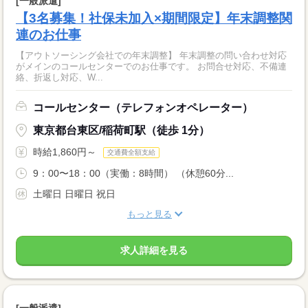
[一般派遣]
【3名募集！社保未加入×期間限定】年末調整関
連のお仕事
【アウトソーシング会社での年末調整】 年末調整の問い合わせ対応
がメインのコールセンターでのお仕事です。 お問合せ対応、不備連
絡、折返し対応、W...
コールセンター（テレフォンオペレーター）
東京都台東区/稲荷町駅（徒歩 1分）
時給1,860円～
交通費全額支給
9：00〜18：00（実働：8時間） （休憩60分...
土曜日 日曜日 祝日
もっと見る
求人詳細を見る
[一般派遣]