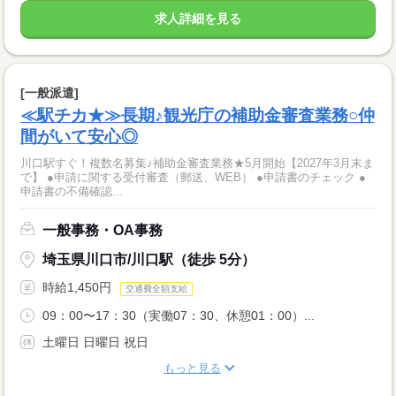
求人詳細を見る
[一般派遣]
≪駅チカ★≫長期♪観光庁の補助金審査業務○仲
間がいて安心◎
川口駅すぐ！複数名募集♪補助金審査業務★5月開始【2027年3月末ま
で】 ●申請に関する受付審査（郵送、WEB） ●申請書のチェック ●
申請書の不備確認...
一般事務・OA事務
埼玉県川口市/川口駅（徒歩 5分）
時給1,450円
交通費全額支給
09：00〜17：30（実働07：30、休憩01：00）...
土曜日 日曜日 祝日
もっと見る