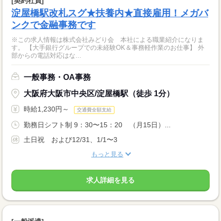
[契約社員]
淀屋橋駅改札スグ★扶養内★直接雇用！メガバ
ンクで金融事務です
※この求人情報は株式会社みどり会 本社による職業紹介になりま
す。 【大手銀行グループでの未経験OK＆事務軽作業のお仕事】 外
部からの電話対応はな...
一般事務・OA事務
大阪府大阪市中央区/淀屋橋駅（徒歩 1分）
時給1,230円～
交通費全額支給
勤務日シフト制 9：30〜15：20 （月15日）...
土日祝 および12/31、1/1〜3
もっと見る
求人詳細を見る