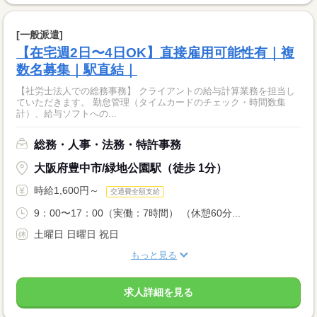
[一般派遣]
【在宅週2日〜4日OK】直接雇用可能性有｜複
数名募集｜駅直結｜
【社労士法人での総務事務】 クライアントの給与計算業務を担当し
ていただきます。 勤怠管理（タイムカードのチェック・時間数集
計）、給与ソフトへの...
総務・人事・法務・特許事務
大阪府豊中市/緑地公園駅（徒歩 1分）
時給1,600円～
交通費全額支給
9：00〜17：00（実働：7時間） （休憩60分...
土曜日 日曜日 祝日
もっと見る
求人詳細を見る