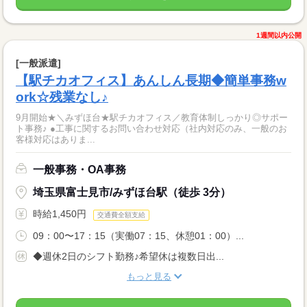
1週間以内公開
[一般派遣]
【駅チカオフィス】あんしん長期◆簡単事務w
ork☆残業なし♪
9月開始★＼みずほ台★駅チカオフィス／教育体制しっかり◎サポー
ト事務♪ ●工事に関するお問い合わせ対応（社内対応のみ、一般のお
客様対応はありま...
一般事務・OA事務
埼玉県富士見市/みずほ台駅（徒歩 3分）
時給1,450円
交通費全額支給
09：00〜17：15（実働07：15、休憩01：00）...
◆週休2日のシフト勤務♪希望休は複数日出...
もっと見る