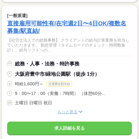
[一般派遣]
直接雇用可能性有/在宅週2日〜4日OK/複数名
募集/駅直結/
【社労士法人での総務事務】 クライアントの給与計算業務を担当し
ていただきます。 勤怠管理（タイムカードのチェック・時間数集
計）、給与ソフトへの...
総務・人事・法務・特許事務
大阪府豊中市/緑地公園駅（徒歩 1分）
時給1,600円～
交通費全額支給
9：00〜17：00（実働：7時間） （休憩60分...
土曜日 日曜日 祝日
もっと見る
求人詳細を見る