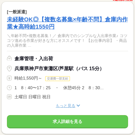
[一般派遣]
未経験OK◎【複数名募集×年齢不問】倉庫内作
業★高時給1550円
＼年齢不問×複数名募集！／ 倉庫内でのシンプルな入出庫作業♪ コツ
コツ進める作業が好きな方にオススメです！ 【お仕事内容】 ・商品
の入庫作業 ...
倉庫管理・入出荷
兵庫県神戸市東灘区/芦屋駅（バス 15分）
時給1,550円～
交通費一部支給
1 8：40〜17：25 ・ 休憩45分 2 8：30...
土曜日 日曜日 祝日
もっと見る
求人詳細を見る