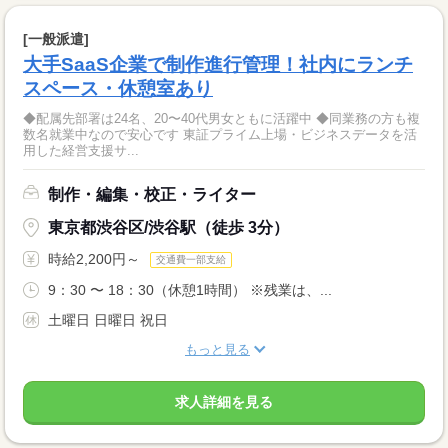
[一般派遣]
大手SaaS企業で制作進行管理！社内にランチ
スペース・休憩室あり
◆配属先部署は24名、20〜40代男女ともに活躍中 ◆同業務の方も複
数名就業中なので安心です 東証プライム上場・ビジネスデータを活
用した経営支援サ...
制作・編集・校正・ライター
東京都渋谷区/渋谷駅（徒歩 3分）
時給2,200円～
交通費一部支給
9：30 〜 18：30（休憩1時間） ※残業は、...
土曜日 日曜日 祝日
もっと見る
求人詳細を見る