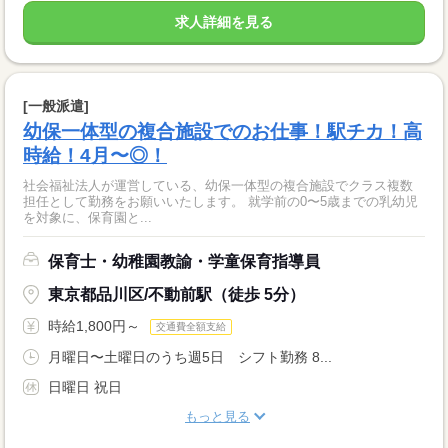
求人詳細を見る
[一般派遣]
幼保一体型の複合施設でのお仕事！駅チカ！高
時給！4月〜◎！
社会福祉法人が運営している、幼保一体型の複合施設でクラス複数
担任として勤務をお願いいたします。 就学前の0〜5歳までの乳幼児
を対象に、保育園と...
保育士・幼稚園教諭・学童保育指導員
東京都品川区/不動前駅（徒歩 5分）
時給1,800円～
交通費全額支給
月曜日〜土曜日のうち週5日 シフト勤務 8...
日曜日 祝日
もっと見る