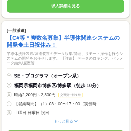
求人詳細を見る
[一般派遣]
【C#等＊複数名募集】半導体関連システムの
開発◆土日祝休み！
半導体洗浄装置/製造装置のデータ収集/管理、リモート操作を行うシ
ステムの開発をお任せします。 【詳細】 データのロギング、パラメ
ータ編集/履歴管...
SE・プログラマ（オープン系）
福岡県福岡市博多区/博多駅（徒歩 10分）
時給2,200円～2,300円
交通費一部支給
【就業時間】（1）08：00〜17：00（実働時...
土曜日 日曜日 祝日
もっと見る