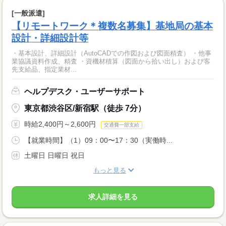
[一般派遣]
【リモートワーク＊複数名募集】基地局の基本
設計・詳細設計等
・基本設計、詳細設計（AutoCADでの作図および図面精査） ・他事
業協議資料作成、精査 ・資機材積算（図面から拾い出し）および客
先支給品、指定業材...
ヘルプデスク・ユーザーサポート
東京都渋谷区/新宿駅（徒歩 7分）
時給2,400円～2,600円
交通費一部支給
【就業時間】（1）09：00〜17：30（実働時...
土曜日 日曜日 祝日
もっと見る
求人詳細を見る