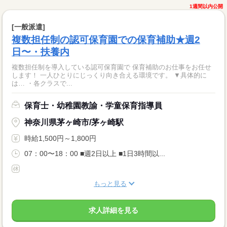
1週間以内公開
[一般派遣]
複数担任制の認可保育園での保育補助★週2
日〜・扶養内
複数担任制を導入している認可保育園で 保育補助のお仕事をお任せ
します！ 一人ひとりにじっくり向き合える環境です。 ▼具体的に
は… ・各クラスで...
保育士・幼稚園教諭・学童保育指導員
神奈川県茅ヶ崎市/茅ヶ崎駅
時給1,500円～1,800円
07：00〜18：00 ■週2日以上 ■1日3時間以...
もっと見る
求人詳細を見る