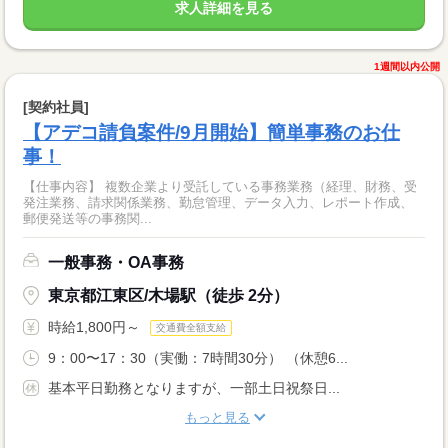
求人詳細を見る
1週間以内公開
[契約社員]
【アデコ請負案件/9月開始】簡単事務のお仕
事！
【仕事内容】 複数企業より受託している事務業務（経理、財務、受
発注業務、請求関係業務、勤怠管理、データ入力、レポート作成、
郵便発送等の事務関...
一般事務・OA事務
東京都江東区/木場駅（徒歩 2分）
時給1,800円～
交通費全額支給
9：00〜17：30（実働：7時間30分） （休憩6...
基本平日勤務となりますが、一部土日祝祭日...
もっと見る