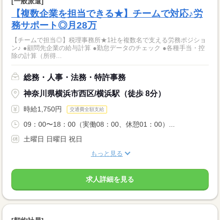
[一般派遣]
【複数企業を担当できる★】チームで対応♪労
務サポート◎月28万
【チームで担当◎】税理事務所★1社を複数名で支える労務ポジショ
ン♪ ●顧問先企業の給与計算 ●勤怠データのチェック ●各種手当・控
除の計算（所得...
総務・人事・法務・特許事務
神奈川県横浜市西区/横浜駅（徒歩 8分）
時給1,750円
交通費全額支給
09：00〜18：00（実働08：00、休憩01：00）...
土曜日 日曜日 祝日
もっと見る
求人詳細を見る