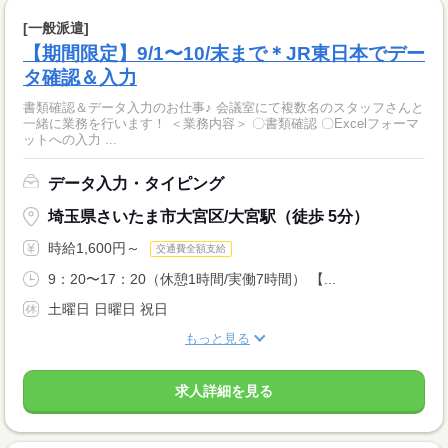
[一般派遣]
【期間限定】9/1〜10/末まで＊JR東日本でデー
タ確認＆入力
書類確認＆データ入力のお仕事♪ 会議室にて複数名のスタッフさんと
一緒に業務を行います！ ＜業務内容＞ 〇書類確認 〇Excelフォーマ
ットへの入力 ...
データ入力・タイピング
埼玉県さいたま市大宮区/大宮駅（徒歩 5分）
時給1,600円～
交通費全額支給
9：20〜17：20（休憩1時間/実働7時間） 【...
土曜日 日曜日 祝日
もっと見る
求人詳細を見る