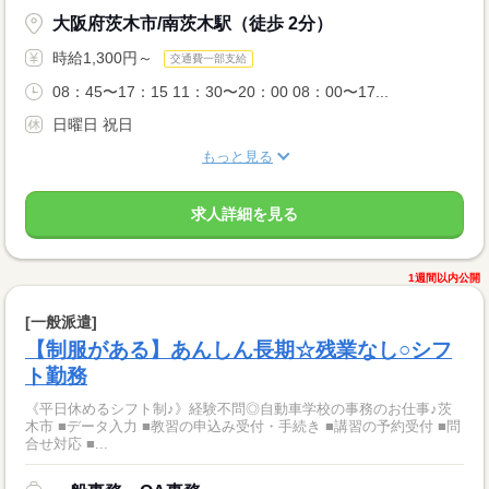
大阪府茨木市/南茨木駅（徒歩 2分）
時給1,300円～
交通費一部支給
08：45〜17：15 11：30〜20：00 08：00〜17...
日曜日 祝日
もっと見る
求人詳細を見る
1週間以内公開
[一般派遣]
【制服がある】あんしん長期☆残業なし○シフ
ト勤務
《平日休めるシフト制♪》経験不問◎自動車学校の事務のお仕事♪茨
木市 ■データ入力 ■教習の申込み受付・手続き ■講習の予約受付 ■問
合せ対応 ■...