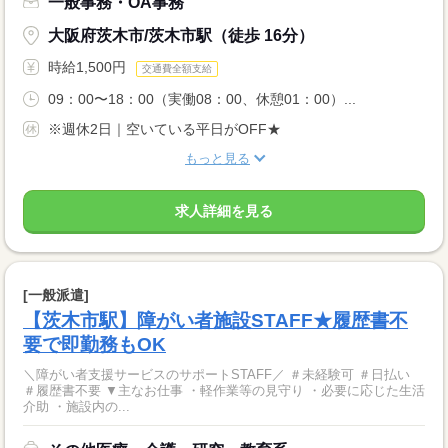
一般事務・OA事務
大阪府茨木市/茨木市駅（徒歩 16分）
時給1,500円
交通費全額支給
09：00〜18：00（実働08：00、休憩01：00）...
※週休2日｜空いている平日がOFF★
もっと見る
求人詳細を見る
[一般派遣]
【茨木市駅】障がい者施設STAFF★履歴書不
要で即勤務もOK
＼障がい者支援サービスのサポートSTAFF／ ＃未経験可 ＃日払い
＃履歴書不要 ▼主なお仕事 ・軽作業等の見守り ・必要に応じた生活
介助 ・施設内の...