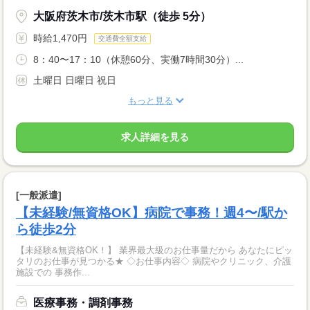
大阪府茨木市/茨木市駅（徒歩 5分）
時給1,470円
交通費全額支給
8：40〜17：10（休憩60分、実働7時間30分）...
土曜日 日曜日 祝日
もっと見る
求人詳細を見る
[一般派遣]
【未経験/無資格OK】病院で事務！週4〜/駅か
ら徒歩2分
【未経験&無資格OK！】 業界最大級のお仕事量だから あなたにピッ
タリのお仕事が見つかる★ ◇お仕事内容◇ 病院やクリニック、介護
施設での 事務作...
医療事務・調剤事務