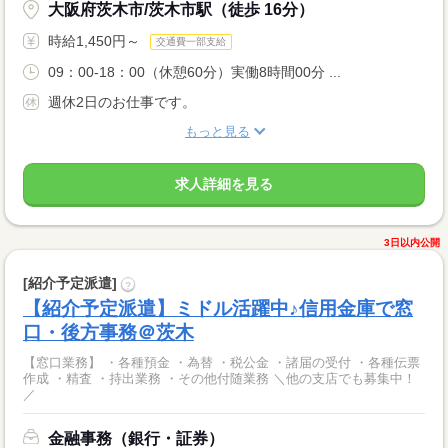
大阪府茨木市/茨木市駅（徒歩 16分）
時給1,450円～
交通費一部支給
09：00-18：00（休憩60分）実働8時間00分 ...
週休2日のお仕事です。
もっと見る
求人詳細を見る
3日以内公開
[紹介予定派遣]
?
【紹介予定派遣】ミドル活躍中♪信用金庫で窓
口・後方事務＠茨木
【窓口業務】 ・各種預金 ・為替 ・税公金 ・諸届の受付 ・各種伝票
作成 ・精査 ・持出業務 ・その他付随業務 ＼他の支店でも募集中！
／
金融事務（銀行・証券）