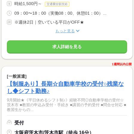
時給1,500円～
交通費全額支給
09：00〜18：00（実働08：00、休憩01：00）...
※週休2日｜空いている平日がOFF★
もっと見る
求人詳細を見る
1週間以内公開
[一般派遣]
【制服あり】長期☆自動車学校の受付○残業な
し◆シフト勤務♪
9月開始★《平日休めるシフト制♪》経験不問◎自動車学校の受付☆
茨木市 ■教習の申込み受付・手続き ■講習の予約受付 ■問合せ対応 ■
教習生からの...
受付
大阪府茨木市/茨木市駅（徒歩 16分）