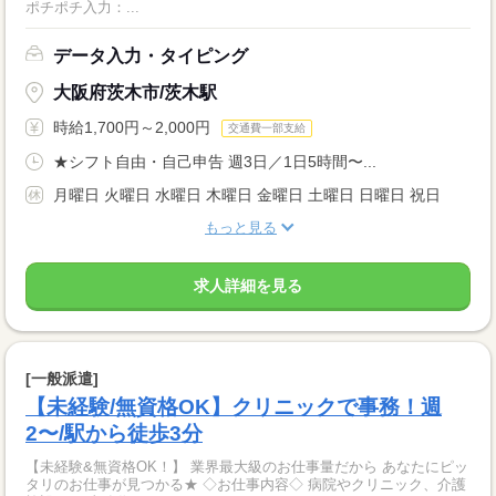
ポチポチ入力：...
データ入力・タイピング
大阪府茨木市/茨木駅
時給1,700円～2,000円
交通費一部支給
★シフト自由・自己申告 週3日／1日5時間〜...
月曜日 火曜日 水曜日 木曜日 金曜日 土曜日 日曜日 祝日
もっと見る
求人詳細を見る
[一般派遣]
【未経験/無資格OK】クリニックで事務！週
2〜/駅から徒歩3分
【未経験&無資格OK！】 業界最大級のお仕事量だから あなたにピッ
タリのお仕事が見つかる★ ◇お仕事内容◇ 病院やクリニック、介護