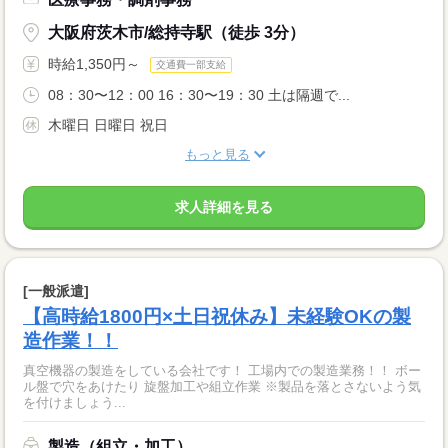
大阪府茨木市/総持寺駅（徒歩 3分）
時給1,350円～
交通費一部支給
08：30〜12：00 16：30〜19：30 土は隔週で...
木曜日 日曜日 祝日
もっと見る
求人詳細を見る
[一般派遣]
【高時給1800円×土日祝休み】未経験OKの製
造作業！！
真空機器の製造をしている会社です！ 工場内での製造業務！！ ボー
ル盤で穴をあけたり 旋盤加工や組立作業 ※製品を落とさないよう気
を付けましょう...
製造（組立・加工）