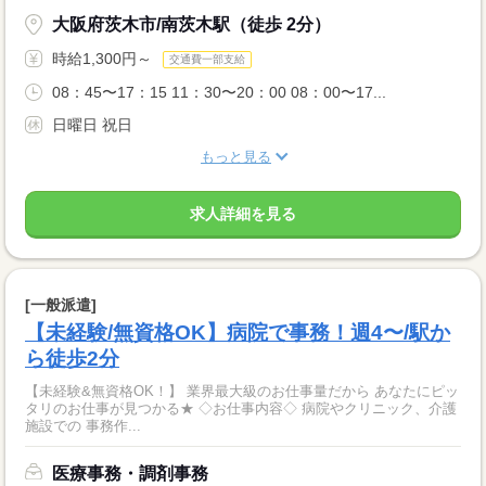
大阪府茨木市/南茨木駅（徒歩 2分）
時給1,300円～
交通費一部支給
08：45〜17：15 11：30〜20：00 08：00〜17...
日曜日 祝日
もっと見る
求人詳細を見る
[一般派遣]
【未経験/無資格OK】病院で事務！週4〜/駅か
ら徒歩2分
【未経験&無資格OK！】 業界最大級のお仕事量だから あなたにピッ
タリのお仕事が見つかる★ ◇お仕事内容◇ 病院やクリニック、介護
施設での 事務作...
医療事務・調剤事務