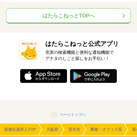
はたらこねっとTOPへ
はたらこねっと公式アプリ
充実の検索機能と便利な通知機能で
アナタのしごと探しをお手伝い！
ページトップへ
派遣社員求人TOP
大阪府
茨木市
事務・オフィス系
受