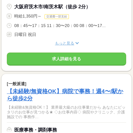
大阪府茨木市/南茨木駅（徒歩 2分）
時給1,350円～
交通費一部支給
08：45〜17：15 11：30〜20：00 08：00〜17...
日曜日 祝日
もっと見る
求人詳細を見る
[一般派遣]
【未経験/無資格OK】病院で事務！週4〜/駅か
ら徒歩2分
【未経験&無資格OK！】 業界最大級のお仕事量だから あなたにピッ
タリのお仕事が見つかる★ ◇お仕事内容◇ 病院やクリニック、介護
施設での 事務作...
医療事務・調剤事務