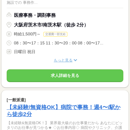
施設での 事務作...
医療事務・調剤事務
大阪府茨木市/南茨木駅（徒歩 2分）
時給1,500円～
交通費一部支給
08：30〜17：15 11：30〜20：00 08：00〜17...
日曜日 祝日
もっと見る
求人詳細を見る
[一般派遣]
【未経験/無資格OK】病院で事務！週4〜/駅か
ら徒歩2分
【未経験&無資格OK！】 業界最大級のお仕事量だから あなたにピッ
タリのお仕事が見つかる★ ◇お仕事内容◇ 病院やクリニック、介護