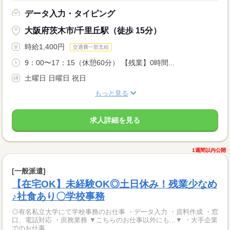
データ入力・タイピング
大阪府茨木市/千里丘駅（徒歩 15分）
時給1,400円
交通費一部支給
9：00〜17：15（休憩60分） 【残業】0時間...
土曜日 日曜日 祝日
もっと見る
求人詳細を見る
1週間以内公開
[一般派遣]
【在宅OK】未経験OK◎土日休み！残業少なめ
♪社食あり〇学校事務
◎有名私立大学にて学校事務のお仕事 ・データ入力 ・資料作成 ・窓
口、電話対応 ・庶務業務 ▼こちらのお仕事以外にも...▼ ・大手企業
でのお仕事 ...