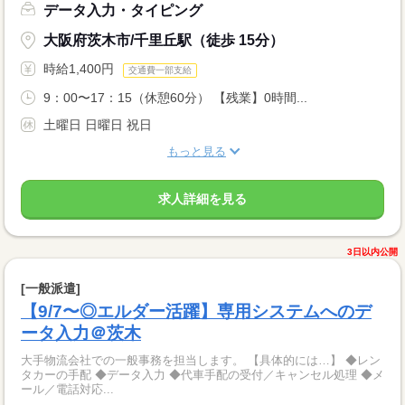
データ入力・タイピング
大阪府茨木市/千里丘駅（徒歩 15分）
時給1,400円
交通費一部支給
9：00〜17：15（休憩60分） 【残業】0時間...
土曜日 日曜日 祝日
もっと見る
求人詳細を見る
3日以内公開
[一般派遣]
【9/7〜◎エルダー活躍】専用システムへのデ
ータ入力＠茨木
大手物流会社での一般事務を担当します。 【具体的には…】 ◆レン
タカーの手配 ◆データ入力 ◆代車手配の受付／キャンセル処理 ◆メ
ール／電話対応...