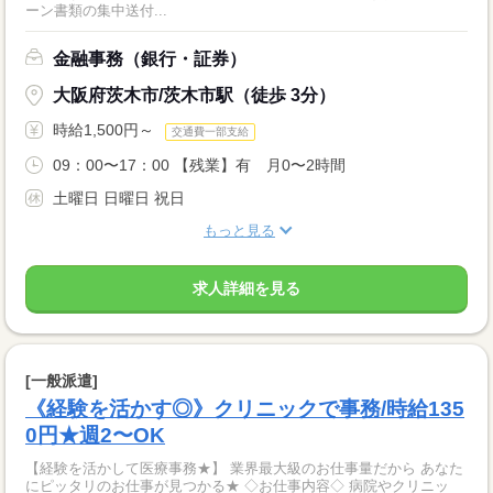
ーン書類の集中送付...
金融事務（銀行・証券）
大阪府茨木市/茨木市駅（徒歩 3分）
時給1,500円～
交通費一部支給
09：00〜17：00 【残業】有 月0〜2時間
土曜日 日曜日 祝日
もっと見る
求人詳細を見る
[一般派遣]
《経験を活かす◎》クリニックで事務/時給135
0円★週2〜OK
【経験を活かして医療事務★】 業界最大級のお仕事量だから あなた
にピッタリのお仕事が見つかる★ ◇お仕事内容◇ 病院やクリニッ