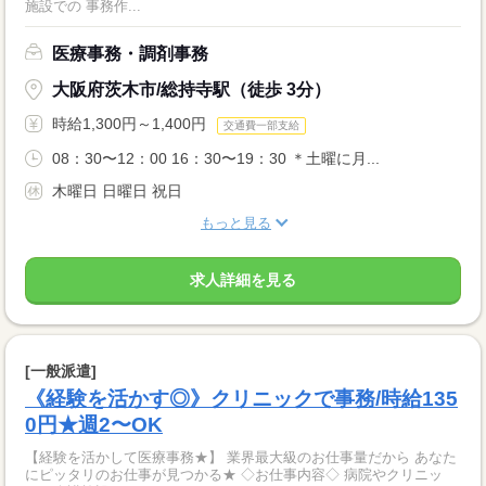
施設での 事務作...
医療事務・調剤事務
大阪府茨木市/総持寺駅（徒歩 3分）
時給1,300円～1,400円
交通費一部支給
08：30〜12：00 16：30〜19：30 ＊土曜に月...
木曜日 日曜日 祝日
もっと見る
求人詳細を見る
[一般派遣]
《経験を活かす◎》クリニックで事務/時給135
0円★週2〜OK
【経験を活かして医療事務★】 業界最大級のお仕事量だから あなた
にピッタリのお仕事が見つかる★ ◇お仕事内容◇ 病院やクリニッ