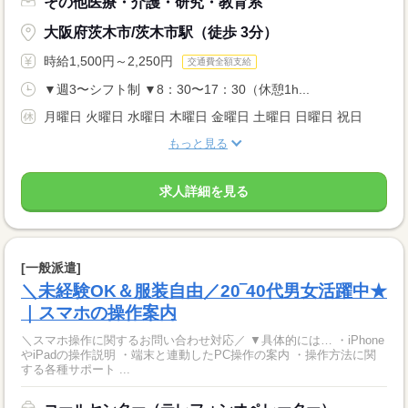
その他医療・介護・研究・教育系
大阪府茨木市/茨木市駅（徒歩 3分）
時給1,500円～2,250円
交通費全額支給
▼週3〜シフト制 ▼8：30〜17：30（休憩1h...
月曜日 火曜日 水曜日 木曜日 金曜日 土曜日 日曜日 祝日
もっと見る
求人詳細を見る
[一般派遣]
＼未経験OK＆服装自由／20‾40代男女活躍中★
｜スマホの操作案内
＼スマホ操作に関するお問い合わせ対応／ ▼具体的には… ・iPhone
やiPadの操作説明 ・端末と連動したPC操作の案内 ・操作方法に関
する各種サポート ...