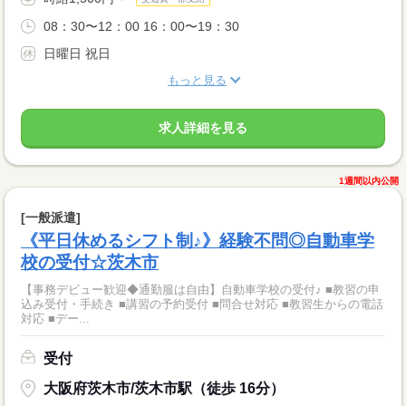
08：30〜12：00 16：00〜19：30
日曜日 祝日
もっと見る
求人詳細を見る
1週間以内公開
[一般派遣]
《平日休めるシフト制♪》経験不問◎自動車学
校の受付☆茨木市
【事務デビュー歓迎◆通勤服は自由】自動車学校の受付♪ ■教習の申
込み受付・手続き ■講習の予約受付 ■問合せ対応 ■教習生からの電話
対応 ■デー...
受付
大阪府茨木市/茨木市駅（徒歩 16分）