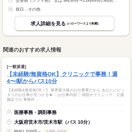
交替制（シフト制） 又は 9時30分〜21時45分の時間の間の8時間程度 就業時間に関する特記事項 上記時間内で、実働７時間４５分
祝日，その他
求人詳細を見る
(ハローワークより転載)
関連のおすすめ求人情報
[一般派遣]
【未経験/無資格OK】クリニックで事務！週
4〜/駅からバス10分
【未経験&無資格OK！】 業界最大級のお仕事量だから あなたにピッ
タリのお仕事が見つかる★ ◇お仕事内容◇ 病院やクリニック、介護
施設での 事務作...
医療事務・調剤事務
大阪府茨木市/茨木市駅（バス 10分）
時給1,500円～
交通費一部支給