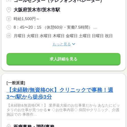
コールセンター（テレフォンオペレーター）
大阪府茨木市/茨木市駅
時給1,500円～
8：45〜20：15 （休憩60分・実働7.5時間） ...
月曜日 火曜日 水曜日 木曜日 金曜日 土曜日 日曜日 祝日
もっと見る
求人詳細を見る
[一般派遣]
【未経験/無資格OK】クリニックで事務！週
3〜/駅から徒歩3分
【未経験&無資格OK！】 業界最大級のお仕事量だから あなたにピッ
タリのお仕事が見つかる★ ◇お仕事内容◇ 病院やクリニック、介護
施設での 事務作...
医療事務・調剤事務