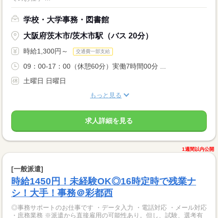
学校・大学事務・図書館
大阪府茨木市/茨木市駅（バス 20分）
時給1,300円～
交通費一部支給
09：00-17：00（休憩60分）実働7時間00分 ...
土曜日 日曜日
もっと見る
求人詳細を見る
1週間以内公開
[一般派遣]
時給1450円！未経験OK◎16時定時で残業ナ
シ！大手！事務＠彩都西
◎事務サポートのお仕事です ・データ入力 ・電話対応 ・メール対応
・庶務業務 ※派遣から直接雇用の可能性あり。但し、試験、選考有