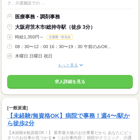
ク、介護施設での ...
医療事務・調剤事務
大阪府茨木市/総持寺駅（徒歩 3分）
時給1,350円～
交通費一部支給
08：30〜12：00 16：30〜19：30 午前のみOK...
木曜日 日曜日 祝日
もっと見る
求人詳細を見る
[一般派遣]
【未経験/無資格OK】病院で事務！週4〜/駅か
ら徒歩2分
【未経験&無資格OK！】 業界最大級のお仕事量だから あなたにピッ
タリのお仕事が見つかる★ ◇お仕事内容◇ 病院やクリニック、介護