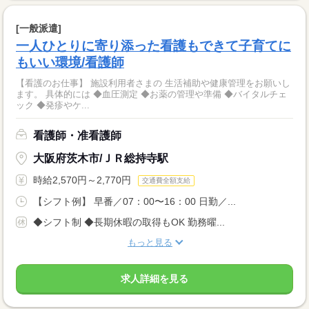
[一般派遣]
一人ひとりに寄り添った看護もできて子育てに
もいい環境/看護師
【看護のお仕事】 施設利用者さまの 生活補助や健康管理をお願いし
ます。 具体的には ◆血圧測定 ◆お薬の管理や準備 ◆バイタルチェ
ック ◆発疹やケ...
看護師・准看護師
大阪府茨木市/ＪＲ総持寺駅
時給2,570円～2,770円
交通費全額支給
【シフト例】 早番／07：00〜16：00 日勤／...
◆シフト制 ◆長期休暇の取得もOK 勤務曜...
もっと見る
求人詳細を見る