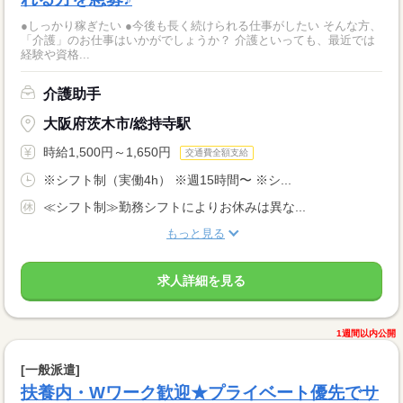
●しっかり稼ぎたい ●今後も長く続けられる仕事がしたい そんな方、
「介護」のお仕事はいかがでしょうか？ 介護といっても、最近では
経験や資格...
介護助手
大阪府茨木市/総持寺駅
時給1,500円～1,650円
交通費全額支給
※シフト制（実働4h） ※週15時間〜 ※シ...
≪シフト制≫勤務シフトによりお休みは異な...
もっと見る
求人詳細を見る
1週間以内公開
[一般派遣]
扶養内・Wワーク歓迎★プライベート優先でサ