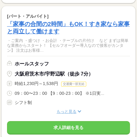
[パート・アルバイト]
「家事の合間の2時間」もOK！すき家なら家事
と両立して働けます
・ご案内 ・盛つけ ・お会計 ・テーブルの片付け など まずは簡単
な業務からスタート！ 【セルフオーダー導入なので接客がカンタ
ン】 注文はお客様...
ホールスタッフ
大阪府茨木市/宇野辺駅（徒歩 7分）
時給1,230円～1,538円
交通費一部支給
09：00〜23：00 【9：00-23：00】 ※1日実...
シフト制
もっと見る
求人詳細を見る