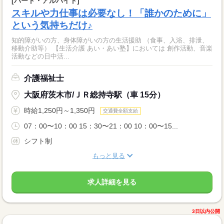
[パート・アルバイト]
スキルや力仕事は必要なし！「誰かのために」
という気持ちだけ♪
知的障がいの方、身体障がいの方の生活援助 （食事、入浴、排泄、
移動介助等） 【生活介護 あい・あい塾】においては 創作活動、音楽
活動などの日中活...
介護福祉士
大阪府茨木市/ＪＲ総持寺駅（車 15分）
時給1,250円～1,350円
交通費全額支給
07：00〜10：00 15：30〜21：00 10：00〜15...
シフト制
もっと見る
求人詳細を見る
3日以内公開