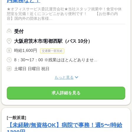
内業務など！
★オフィスサービス委託運営会社★当社スタッフ就業中！食堂や休
憩室を完備！近くにコンビニがあり便利です！ 【お仕事の内
容】国内外の団体お客様...
受付
大阪府茨木市/彩都西駅（バス 10分）
時給1,600円
交通費一部支給
8：30〜17：00 ※残業はほとんどありませ...
土曜日 日曜日 祝日
もっと見る
求人詳細を見る
[一般派遣]
【未経験/無資格OK】病院で事務！週5〜/時給