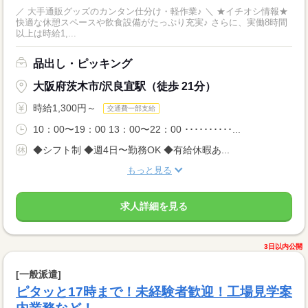
／ 大手通販グッズのカンタン仕分け・軽作業♪ ＼ ★イチオシ情報★
快適な休憩スペースや飲食設備がたっぷり充実♪ さらに、実働8時間
以上は時給1,...
品出し・ピッキング
大阪府茨木市/沢良宜駅（徒歩 21分）
時給1,300円～
交通費一部支給
10：00〜19：00 13：00〜22：00 ･･････････...
◆シフト制 ◆週4日〜勤務OK ◆有給休暇あ...
もっと見る
求人詳細を見る
3日以内公開
[一般派遣]
ピタッと17時まで！未経験者歓迎！工場見学案