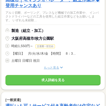
登用チャンスあり
アルミ切断、ボーリング、プレスなど機械での加工作業や、 インパ
クトドライバーなどの工具を使用した組立作業などをお願いしま
す。 いずれも未経験...
製造（組立・加工）
大阪府高槻市/枚方公園駅
時給1,550円～
交通費一部支給
【曜日】 月/火/水/木/金 【時間】 8：3...
土曜日 日曜日 祝日
もっと見る
求人詳細を見る
[一般派遣]
週払いも可！サービス付き高齢者向け住宅など