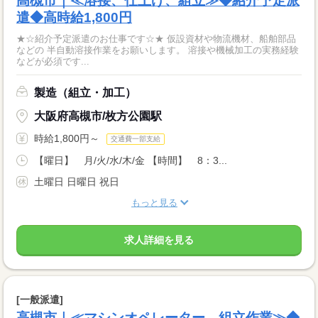
高槻市｜≪溶接、仕上げ、組立≫◆紹介予定派
遣◆高時給1,800円
★☆紹介予定派遣のお仕事です☆★ 仮設資材や物流機材、船舶部品
などの 半自動溶接作業をお願いします。 溶接や機械加工の実務経験
などが必須です...
製造（組立・加工）
大阪府高槻市/枚方公園駅
時給1,800円～
交通費一部支給
【曜日】 月/火/水/木/金 【時間】 8：3...
土曜日 日曜日 祝日
もっと見る
求人詳細を見る
[一般派遣]
高槻市｜≪マシンオペレーター、組立作業≫◆