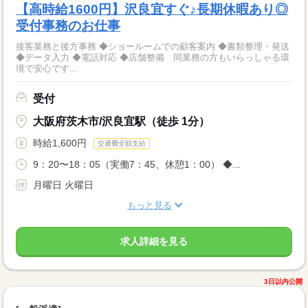
【高時給1600円】沢良宜すぐ♪長期休暇あり◎
受付事務のお仕事
接客業務と後方事務 ◆ショールームでの顧客案内 ◆書類整理・発送
◆データ入力 ◆電話対応 ◆店舗整備 同業務の方もいらっしゃる環
境で安心です...
受付
大阪府茨木市/沢良宜駅（徒歩 1分）
時給1,600円
交通費全額支給
9：20〜18：05（実働7：45、休憩1：00） ◆...
月曜日 火曜日
もっと見る
求人詳細を見る
3日以内公開