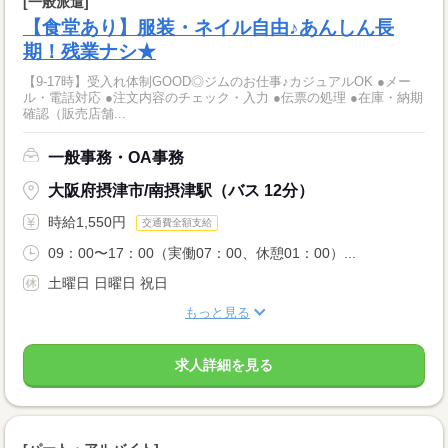
[一般派遣]
【食堂あり】服装・ネイル自由♪あんしん長
期！残業ナシ★
【9-17時】受入れ体制GOOD◎ジムのお仕事♪カジュアルOK ●メー
ル・電話対応 ●注文内容のチェック・入力 ●伝票の処理 ●在庫・納期
確認（販売店舗...
一般事務・OA事務
大阪府摂津市/南摂津駅（バス 12分）
時給1,550円
交通費全額支給
09：00〜17：00（実働07：00、休憩01：00）...
土曜日 日曜日 祝日
もっと見る
求人詳細を見る