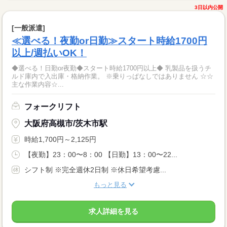
3日以内公開
[一般派遣]
≪選べる！夜勤or日勤≫スタート時給1700円
以上/週払いOK！
◆選べる！日勤or夜勤◆スタート時給1700円以上◆ 乳製品を扱うチ
ルド庫内で入出庫・格納作業。 ※乗りっぱなしではありません ☆☆
主な作業内容☆...
フォークリフト
大阪府高槻市/茨木市駅
時給1,700円～2,125円
【夜勤】23：00〜8：00 【日勤】13：00〜22...
シフト制 ※完全週休2日制 ※休日希望考慮...
もっと見る
求人詳細を見る