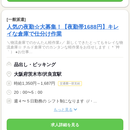
[一般派遣]
人気の夜勤☆大募集！【夜勤帯1688円】キレ
イな倉庫で仕分け作業
＼物流倉庫でのかんたん軽作業♪／ 新しくできたとってもキレイな物
流倉庫☆ チルド倉庫でのカンタンな軽作業をお任せします（ ＊´艸
｀） ●お仕事...
品出し・ピッキング
大阪府茨木市/沢良宜駅
時給1,350円～1,687円
交通費一部支給
20：00〜5：00
週４〜５日勤務の シフト制になります（/・...
もっと見る
求人詳細を見る