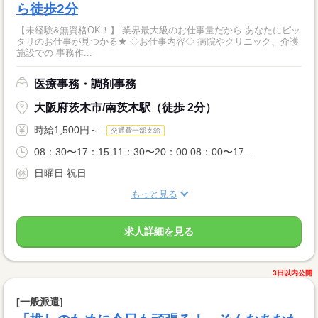
ら徒歩2分
【未経験&無資格OK！】 業界最大級のお仕事量だから あなたにピッ
タリのお仕事が見つかる★ ◇お仕事内容◇ 病院やクリニック、介護
施設での 事務作...
医療事務・調剤事務
大阪府茨木市/南茨木駅（徒歩 2分）
時給1,500円～
交通費一部支給
08：30〜17：15 11：30〜20：00 08：00〜17...
日曜日 祝日
もっと見る
求人詳細を見る
3日以内公開
[一般派遣]