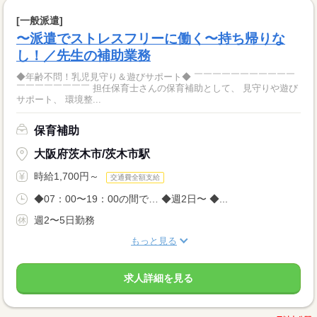
[一般派遣]
〜派遣でストレスフリーに働く〜持ち帰りな
し！／先生の補助業務
◆年齢不問！乳児見守り＆遊びサポート◆ ￣￣￣￣￣￣￣￣￣￣￣
￣￣￣￣￣￣￣￣ 担任保育士さんの保育補助として、 見守りや遊び
サポート、 環境整...
保育補助
大阪府茨木市/茨木市駅
時給1,700円～
交通費全額支給
◆07：00〜19：00の間で… ◆週2日〜 ◆...
週2〜5日勤務
もっと見る
求人詳細を見る