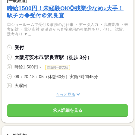
[一般派遣]
時給1500円！未経験OK◎残業少なめ♪大手！
駅チカ◆受付＠沢良宜
◎ショールームで受付＆事務のお仕事 ・データ入力 ・庶務業務 ・来
客応対 ・電話応対 ※派遣から直接雇用の可能性あり。但し、試験、
選考有り ▼...
受付
大阪府茨木市/沢良宜駅（徒歩 3分）
時給1,500円～
交通費一部支給
09：20-18：05（休憩60分）実働7時間45分 ...
火曜日
もっと見る
求人詳細を見る