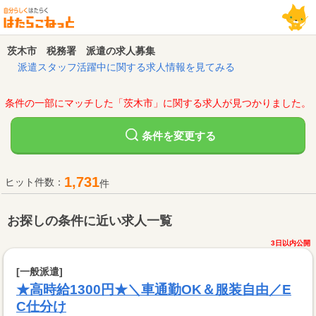
茨木市 税務署 派遣の求人募集
派遣スタッフ活躍中に関する求人情報を見てみる
条件の一部にマッチした「茨木市」に関する求人が見つかりました。
変更する
条件を
1,731
ヒット件数：
件
お探しの条件に近い求人一覧
3日以内公開
[一般派遣]
★高時給1300円★＼車通勤OK＆服装自由／E
C仕分け