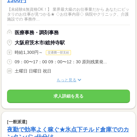
1300円
【未経験&無資格OK！】 業界最大級のお仕事量だから あなたにピッ
タリのお仕事が見つかる★ ◇お仕事内容◇ 病院やクリニック、介護
施設での 事務作...
医療事務・調剤事務
大阪府茨木市/総持寺駅
時給1,300円～
交通費一部支給
09：00〜17：00 09：00〜12：30 原則残業発...
土曜日 日曜日 祝日
もっと見る
求人詳細を見る
[一般派遣]
夜勤で効率よく稼ぐ★氷点下チルド倉庫でのカ
ンタンパン仕分け