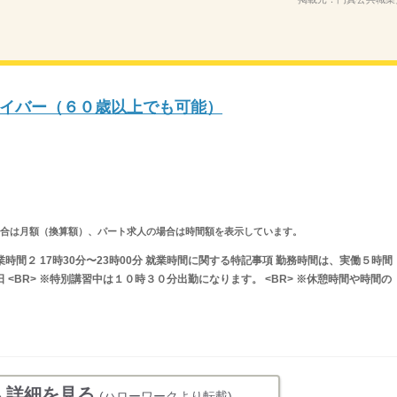
イバー（６０歳以上でも可能）
求人の場合は月額（換算額）、パート求人の場合は時間額を表示しています。
 就業時間２ 17時30分〜23時00分 就業時間に関する特記事項 勤務時間は、実働５時間
日 <BR> ※特別講習中は１０時３０分出勤になります。 <BR> ※休憩時間や時間の
人詳細を見る
(ハローワークより転載)