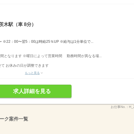
茨木駅（車 8分）
※22：00〜翌5：00は時給25％UP ※給与は1分単位で...
業時間となります ※曜日によって営業時間 勤務時間が異なる場...
て お休みの日が調整できます
もっと見る
求人詳細を見る
お仕事No.：
H_
ーク案件一覧