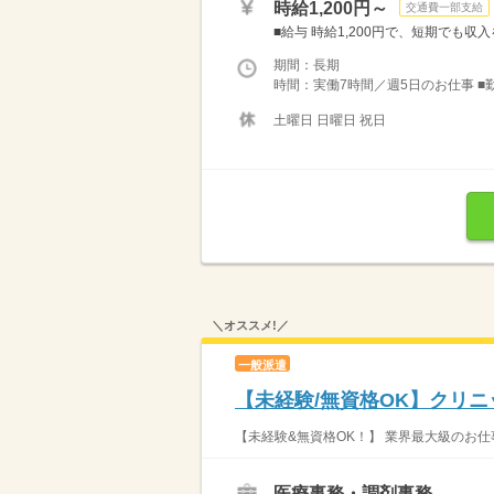
時給1,200円～
交通費一部支給
■給与 時給1,200円で、短期でも収入を
期間：長期
時間：実働7時間／週5日のお仕事 ■勤
土曜日 日曜日 祝日
＼オススメ!／
一般派遣
【未経験/無資格OK】クリニ
【未経験&無資格OK！】 業界最大級のお仕
医療事務・調剤事務