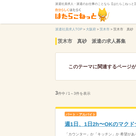
派遣社員求人・派遣のお仕事のことなら【はたらこねっと
派遣社員求人TOP
>
大阪府
>
茨木市
>
茨木市 真砂
茨木市 真砂 派遣の求人募集
このテーマに関連するページ
3
件中 / 1～3件を表示
パート・アルバイト
週1日、1日2h〜OKのマク
「カウンター」か「キッチン」か 希望がある