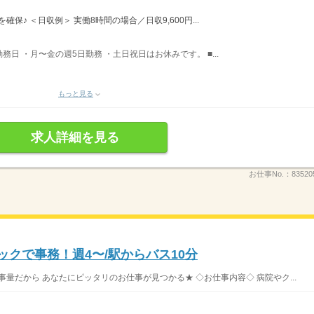
確保♪ ＜日収例＞ 実働8時間の場合／日収9,600円...
務日 ・月〜金の週5日勤務 ・土日祝日はお休みです。 ■...
もっと見る
求人詳細を見る
お仕事No.：
83520
ックで事務！週4〜/駅からバス10分
事量だから あなたにピッタリのお仕事が見つかる★ ◇お仕事内容◇ 病院やク...