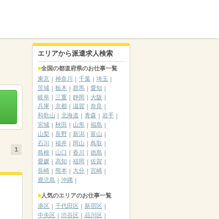
エリアから派遣求人検索
全国の都道府県のお仕事一覧
東京
神奈川
千葉
埼玉
茨城
栃木
群馬
愛知
岐阜
三重
静岡
大阪
兵庫
京都
滋賀
奈良
和歌山
北海道
青森
岩手
宮城
秋田
山形
福島
山梨
長野
新潟
富山
石川
福井
岡山
鳥取
1
島根
山口
香川
徳島
愛媛
高知
福岡
佐賀
長崎
熊本
大分
宮崎
鹿児島
沖縄
人気のエリアのお仕事一覧
港区
千代田区
新宿区
中央区
渋谷区
品川区