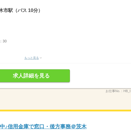
木市駅（バス 10分）
：30
もっと見る
求人詳細を見る
お仕事No.：
HB_I
中♪信用金庫で窓口・後方事務＠茨木