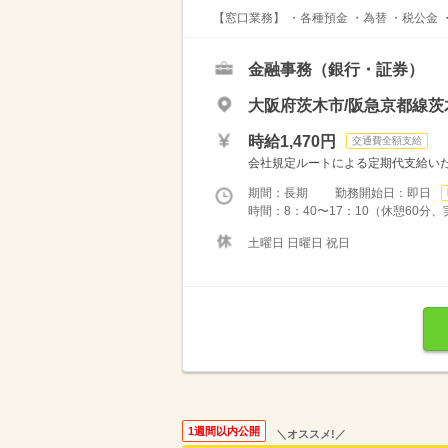
【窓口業務】 ・各種預金 ・為替 ・税公金 
金融事務（銀行・証券）
大阪府茨木市/阪急京都線茨
時給1,470円
交通費全額支給
会社規定ルートによる定期代支給い
期間：長期 勤務開始日：即日
時間：8：40〜17：10（休憩60分
土曜日 日曜日 祝日
1週間以内公開
＼オススメ!／