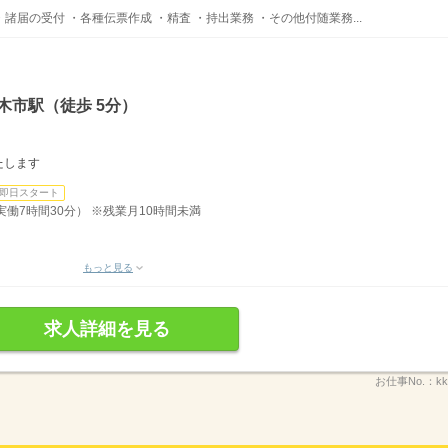
・諸届の受付 ・各種伝票作成 ・精査 ・持出業務 ・その他付随業務...
木市駅（徒歩 5分）
たします
即日スタート
、実働7時間30分） ※残業月10時間未満
もっと見る
求人詳細を見る
お仕事No.：
kk