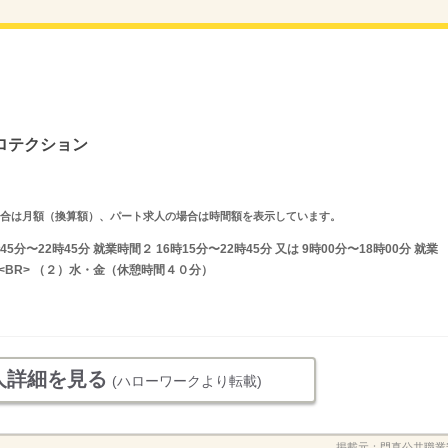
ロテクション
求人の場合は月額（換算額）、パート求人の場合は時間額を表示しています。
分〜22時45分 就業時間２ 16時15分〜22時45分 又は 9時00分〜18時00分 就業
<BR> （２）水・金（休憩時間４０分）
人詳細を見る
(ハローワークより転載)
掲載元：
門真公共職業