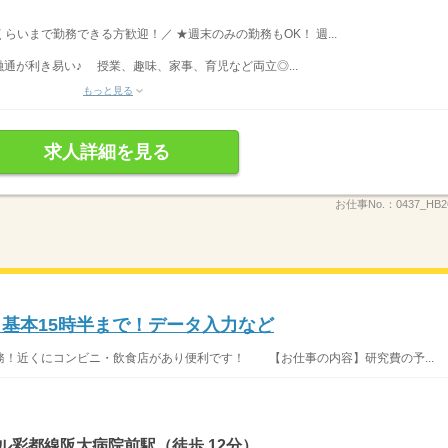
時くらいまで勤務できる方歓迎！／ ★週末のみの勤務もOK！ 週...
通が利き易い♪ 授業、趣味、家事、育児など両立◎...
もっと見る
求人詳細を見る
お仕事No.：
0437_HB
！基本15時半まで！データ入力など
！近くにコンビニ・飲食店があり便利です！ 【お仕事の内容】研究費の予...
ル彩都線阪大病院前駅（徒歩 12分）