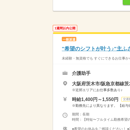
1週間以内公開
一般派遣
"希望のシフトが叶う♪"主
未経験・無資格でも すぐにできるお仕事から
介護助手
大阪府茨木市/阪急京都線茨
※近郊エリアにお仕事多数あり♪
時給1,400円～1,550円
交通
※勤務先により異なります。 【給与備考
期間：長期
時間：【時短〜フルタイム勤務希望の方大募
●希望のお休みをご相談ください！ ●