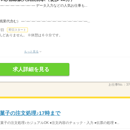
･―･―･―･―･―･―･― データ入力などの人気お仕事も...
（残業代含む） ―･―･―･―･―･―･―･―･―･―･―･―･―...
即日
即日スタート
ほとんどありません。 ※休憩は６０分です。
もっと見る
求人詳細を見る
お仕事No.：
37
お菓子の注文処理♪17時まで
菓子の注文処理♪カジュアルOK ●注文内容のチェック・入力 ●伝票の処理 ●...