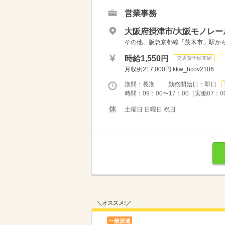
営業事務
大阪府摂津市/大阪モノレー
その他、阪急京都線「茨木市」駅からも
時給1,550円
交通費全額支給
月収例217,000円 kkw_bcov2106
期間：長期 勤務開始日：即日
時間：09：00〜17：00（実働07：0
土曜日 日曜日 祝日
＼オススメ!／
一般派遣