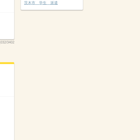
茨木市 学生 派遣
032/3402