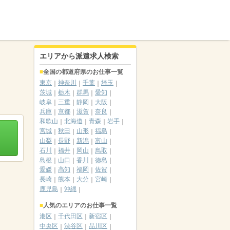
エリアから派遣求人検索
全国の都道府県のお仕事一覧
東京
神奈川
千葉
埼玉
茨城
栃木
群馬
愛知
岐阜
三重
静岡
大阪
兵庫
京都
滋賀
奈良
和歌山
北海道
青森
岩手
宮城
秋田
山形
福島
山梨
長野
新潟
富山
石川
福井
岡山
鳥取
島根
山口
香川
徳島
愛媛
高知
福岡
佐賀
長崎
熊本
大分
宮崎
鹿児島
沖縄
人気のエリアのお仕事一覧
港区
千代田区
新宿区
中央区
渋谷区
品川区