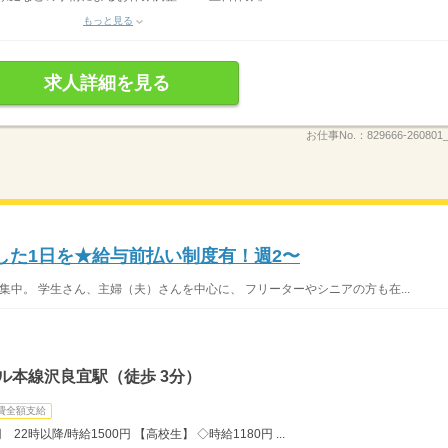
もっと見る
求人詳細を見る
お仕事No.：
829666-260801_
した1日を★給与前払い制度有！週2〜
集中。 学生さん、主婦（夫）さんを中心に、 フリーターやシニアの方も在...
ル本線沢良宜駅（徒歩 3分）
費全額支給
22時以降/時給1500円 【高校生】 ◇時給1180円 ...