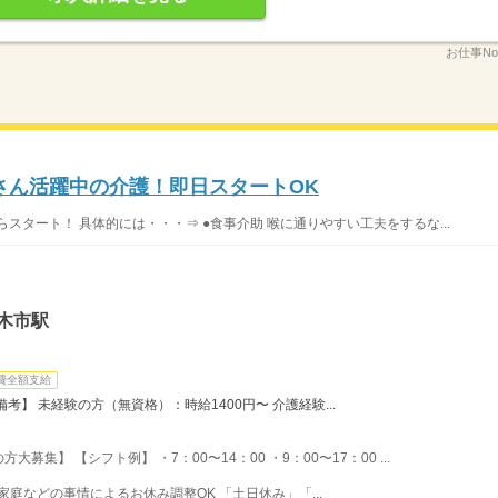
お仕事No
ふさん活躍中の介護！即日スタートOK
スタート！ 具体的には・・・⇒ ●食事介助 喉に通りやすい工夫をするな...
木市駅
費全額支給
】 未経験の方（無資格）：時給1400円〜 介護経験...
集】 【シフト例】 ・7：00〜14：00 ・9：00〜17：00 ...
家庭などの事情によるお休み調整OK 「土日休み」「...