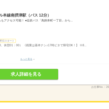
ル本線南摂津駅（バス 12分）
アクセス可能！ ●近鉄バス「鳥飼本町一丁目」から...
即日スタート
0、休憩01：00） 《残業は基本ナシ♪17時ピタで帰宅OK！】 ※8...
もっと見る
求人詳細を見る
お仕事No.：
26