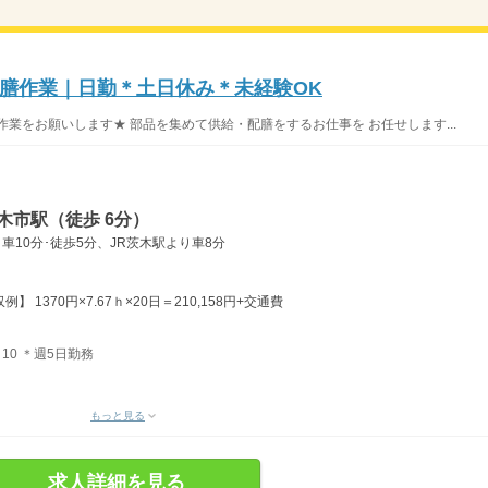
膳作業｜日勤＊土日休み＊未経験OK
業をお願いします★ 部品を集めて供給・配膳をするお仕事を お任せします...
木市駅（徒歩 6分）
車10分･徒歩5分、JR茨木駅より車8分
】 1370円×7.67ｈ×20日＝210,158円+交通費
：10 ＊週5日勤務
もっと見る
求人詳細を見る