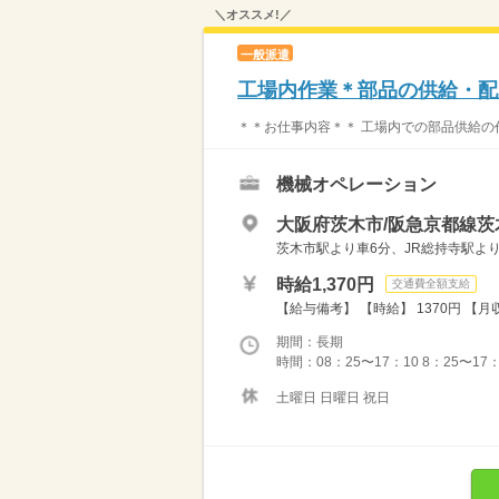
＼オススメ!／
一般派遣
工場内作業＊部品の供給・配
＊＊お仕事内容＊＊ 工場内での部品供給の作
機械オペレーション
大阪府茨木市/阪急京都線茨
茨木市駅より車6分、JR総持寺駅より
時給1,370円
交通費全額支給
【給与備考】 【時給】 1370円 【月収例
期間：長期
時間：08：25〜17：10 8：25〜17
土曜日 日曜日 祝日