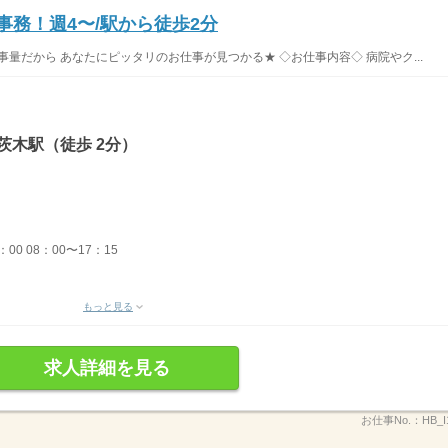
事務！週4〜/駅から徒歩2分
事量だから あなたにピッタリのお仕事が見つかる★ ◇お仕事内容◇ 病院やク...
茨木駅（徒歩 2分）
：00 08：00〜17：15
もっと見る
求人詳細を見る
お仕事No.：
HB_I