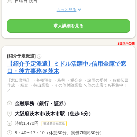
日曜日 祝日
もっと見る
求人詳細を見る
3日以内公開
[紹介予定派遣]
?
【紹介予定派遣】ミドル活躍中♪信用金庫で窓
口・後方事務＠茨木
【窓口業務】 ・各種預金 ・為替 ・税公金 ・諸届の受付 ・各種伝票
作成 ・精査 ・持出業務 ・その他付随業務 ＼他の支店でも募集中！
／
金融事務（銀行・証券）
大阪府茨木市/茨木市駅（徒歩 5分）
時給1,470円
交通費全額支給
8：40〜17：10（休憩60分、実働7時間30分）...