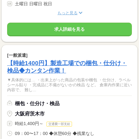
土曜日 日曜日 祝日
もっと見る
求人詳細を見る
[一般派遣]
【時給1400円】製造工場での梱包・仕分け・
検品◆カンタン作業！
▼具体的には… ・出来上がった商品の包装や梱包 ・仕分け、ラベル
シール貼り ・完成品に不備がないかの検品 など。 倉庫内作業に近い
内容で、 難し...
梱包・仕分け・検品
大阪府茨木市
時給1,400円～
交通費一部支給
09：00〜17：00 ◆休憩60分 ◆残業なし