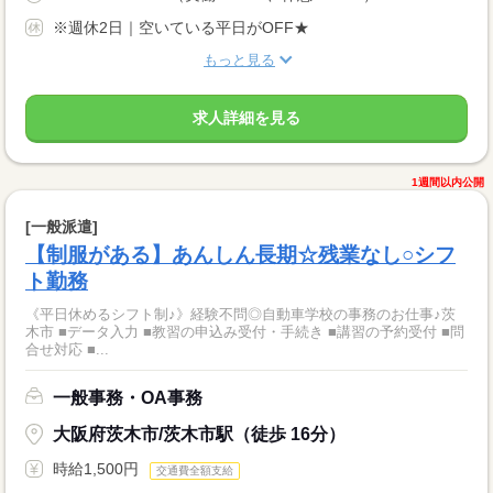
※週休2日｜空いている平日がOFF★
もっと見る
求人詳細を見る
1週間以内公開
[一般派遣]
【制服がある】あんしん長期☆残業なし○シフ
ト勤務
《平日休めるシフト制♪》経験不問◎自動車学校の事務のお仕事♪茨
木市 ■データ入力 ■教習の申込み受付・手続き ■講習の予約受付 ■問
合せ対応 ■...
一般事務・OA事務
大阪府茨木市/茨木市駅（徒歩 16分）
時給1,500円
交通費全額支給