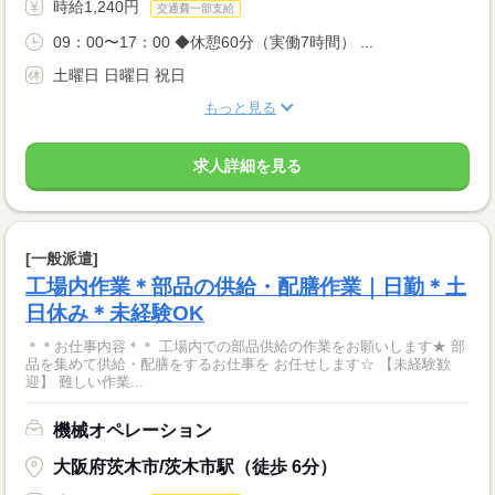
時給1,240円
交通費一部支給
09：00〜17：00 ◆休憩60分（実働7時間） ...
土曜日 日曜日 祝日
もっと見る
求人詳細を見る
[一般派遣]
工場内作業＊部品の供給・配膳作業｜日勤＊土
日休み＊未経験OK
＊＊お仕事内容＊＊ 工場内での部品供給の作業をお願いします★ 部
品を集めて供給・配膳をするお仕事を お任せします☆ 【未経験歓
迎】 難しい作業...
機械オペレーション
大阪府茨木市/茨木市駅（徒歩 6分）