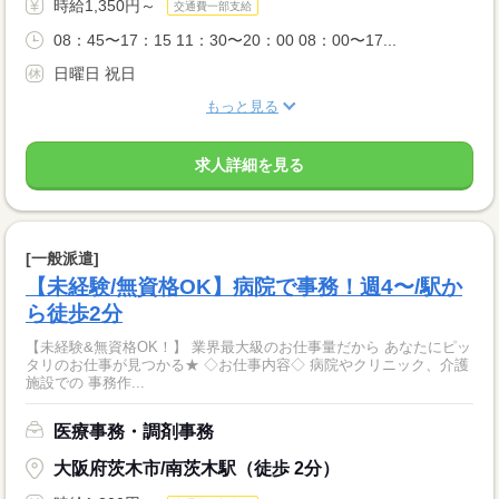
時給1,350円～
交通費一部支給
08：45〜17：15 11：30〜20：00 08：00〜17...
日曜日 祝日
もっと見る
求人詳細を見る
[一般派遣]
【未経験/無資格OK】病院で事務！週4〜/駅か
ら徒歩2分
【未経験&無資格OK！】 業界最大級のお仕事量だから あなたにピッ
タリのお仕事が見つかる★ ◇お仕事内容◇ 病院やクリニック、介護
施設での 事務作...
医療事務・調剤事務
大阪府茨木市/南茨木駅（徒歩 2分）