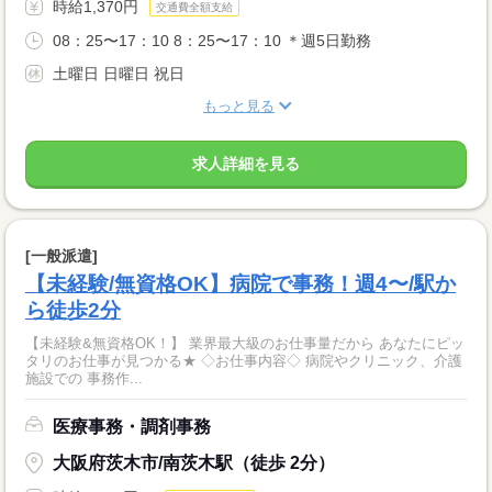
時給1,370円
交通費全額支給
08：25〜17：10 8：25〜17：10 ＊週5日勤務
土曜日 日曜日 祝日
もっと見る
求人詳細を見る
[一般派遣]
【未経験/無資格OK】病院で事務！週4〜/駅か
ら徒歩2分
【未経験&無資格OK！】 業界最大級のお仕事量だから あなたにピッ
タリのお仕事が見つかる★ ◇お仕事内容◇ 病院やクリニック、介護
施設での 事務作...
医療事務・調剤事務
大阪府茨木市/南茨木駅（徒歩 2分）