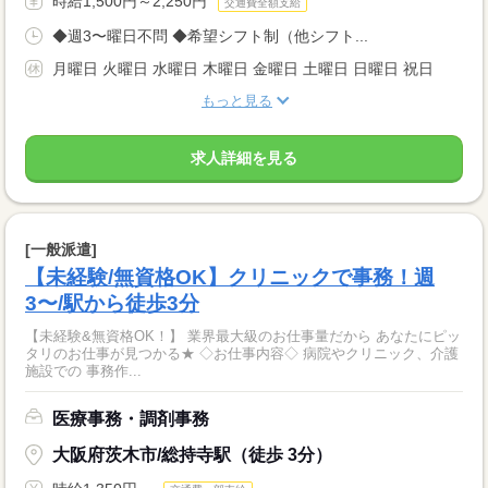
時給1,500円～2,250円
交通費全額支給
◆週3〜曜日不問 ◆希望シフト制（他シフト...
月曜日 火曜日 水曜日 木曜日 金曜日 土曜日 日曜日 祝日
もっと見る
求人詳細を見る
[一般派遣]
【未経験/無資格OK】クリニックで事務！週
3〜/駅から徒歩3分
【未経験&無資格OK！】 業界最大級のお仕事量だから あなたにピッ
タリのお仕事が見つかる★ ◇お仕事内容◇ 病院やクリニック、介護
施設での 事務作...
医療事務・調剤事務
大阪府茨木市/総持寺駅（徒歩 3分）