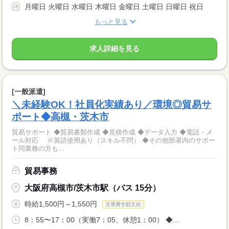
月曜日 火曜日 水曜日 木曜日 金曜日 土曜日 日曜日 祝日
もっと見る
求人詳細を見る
[一般派遣]
＼未経験OK！社員化実績あり／環境◎貿易サ
ポート◆高槻・茨木市
貿易サポート ◆貿易書類作成 ◆見積作成 ◆データ入力 ◆電話・メ
ール対応 ※英語使用あり（スキル不問） ◆その他部署内のサポー
ト同業務の方も...
貿易事務
大阪府高槻市/茨木市駅（バス 15分）
時給1,500円～1,550円
交通費全額支給
8：55〜17：00（実働7：05、休憩1：00） ◆...