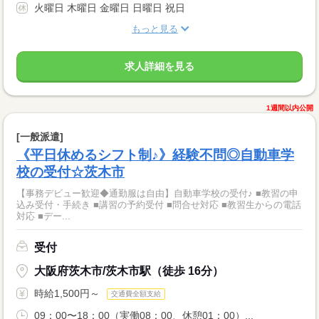
火曜日 木曜日 金曜日 日曜日 祝日
もっと見る
求人詳細を見る
1週間以内公開
[一般派遣]
《平日休めるシフト制♪》経験不問◎自動車学
校の受付☆茨木市
【事務デビュー歓迎◆通勤服は自由】自動車学校の受付♪ ■教習の申
込み受付・手続き ■講習の予約受付 ■問合せ対応 ■教習生からの電話
対応 ■デー...
受付
大阪府茨木市/茨木市駅（徒歩 16分）
時給1,500円～
交通費全額支給
09：00〜18：00（実働08：00、休憩01：00）...