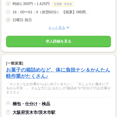
時給1,300円～1,625円
交通費一部支給
16：00〜01：0（休憩60分） 【残業】0時間...
日曜日 祝日
もっと見る
求人詳細を見る
[一般派遣]
お菓子の箱詰めなど、体に負担ナシ＆かんたん
軽作業がたくさん♪
「カンタンなお仕事からはじめていきたい」 「久しぶりに働きにで
るから不安…」 そんな方には おかしの”箱詰め”や”仕分け”のお仕事が
オススメ...
梱包・仕分け・検品
大阪府茨木市/茨木市駅