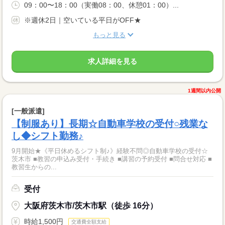
09：00〜18：00（実働08：00、休憩01：00）...
※週休2日｜空いている平日がOFF★
もっと見る
求人詳細を見る
1週間以内公開
[一般派遣]
【制服あり】長期☆自動車学校の受付○残業な
し◆シフト勤務♪
9月開始★《平日休めるシフト制♪》経験不問◎自動車学校の受付☆
茨木市 ■教習の申込み受付・手続き ■講習の予約受付 ■問合せ対応 ■
教習生からの...
受付
大阪府茨木市/茨木市駅（徒歩 16分）
時給1,500円
交通費全額支給