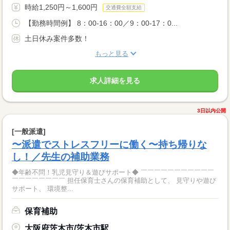
時給1,250円～1,600円
交通費全額支給
【勤務時間例】 8：00-16：00／9：00-17：0...
土日休み案件多数！
もっと見る
求人詳細を見る
3日以内公開
[一般派遣]
〜派遣でストレスフリーに働く〜持ち帰りな
し！／先生の補助業務
◆年齢不問！乳児見守り＆遊びサポート◆ ￣￣￣￣￣￣￣￣￣￣￣
￣￣￣￣￣￣￣￣ 担任保育士さんの保育補助として、 見守りや遊び
サポート、 環境整...
保育補助
大阪府茨木市/茨木市駅