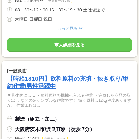
時給1,350円～
交通費一部支給
08：30〜12：00 16：30〜19：30 土は隔週で...
木曜日 日曜日 祝日
もっと見る
求人詳細を見る
[一般派遣]
【時給1310円】飲料原料の充填・抜き取り/単
純作業/男性活躍中
▼具体的には… ・飲料原料を機械へ入れる作業 ・完成した商品の取
り出し などの超シンプルな作業です！ 扱う原料は12kg程度あります
が、 作業工程は...
製造（組立・加工）
大阪府茨木市/沢良宜駅（徒歩 7分）
時給1,310円