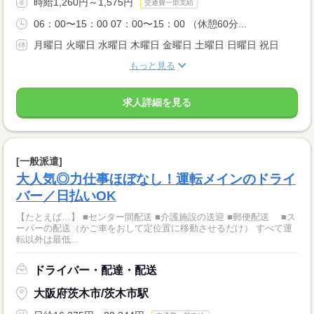
時給1,260円～1,575円
交通費一部支給
06：00〜15：00 07：00〜15：00 （休憩60分...
月曜日 火曜日 水曜日 木曜日 金曜日 土曜日 日曜日 祝日
もっと見る
求人詳細を見る
[一般派遣]
大人気◎力仕事ほぼなし！運転メインのドライ
バー／日払いOK
【たとえば…】 ■センター間配送 ■介護施設の送迎 ■郵便配送 ■ス
ーパーの配送（かご車をおして定位置に移動させるだけ） すべて運
転以外は最低...
ドライバー・配達・配送
大阪府茨木市/茨木市駅