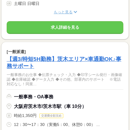
土曜日 日曜日
もっと見る
求人詳細を見る
[一般派遣]
【週3/時短5H勤務】茨木エリア×車通勤OK♪事
務サポート
一般事務のお仕事 ◆伝票チェック・入力 ◆印字シール発行・画像確
認 ◆在庫確認 ◆データ入力 ◆その他、部署内のサポート ※電話
対応なし！同業...
一般事務・OA事務
大阪府茨木市/茨木市駅（車 10分）
時給1,350円
交通費全額支給
12：30〜17：30（実働5：00、休憩0：00） ...