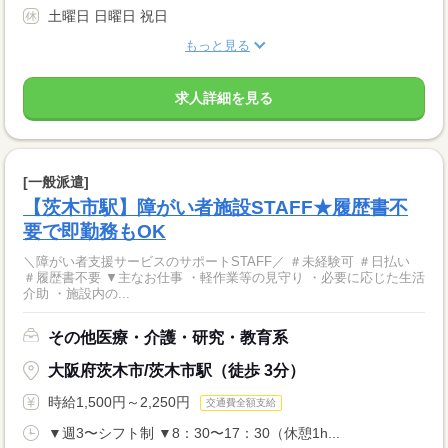
土曜日 日曜日 祝日
もっと見る
求人詳細を見る
[一般派遣]
【茨木市駅】障がい者施設STAFF★履歴書不
要で即勤務もOK
＼障がい者支援サービスのサポートSTAFF／ ＃未経験可 ＃日払い
＃履歴書不要 ▼主なお仕事 ・軽作業等の見守り ・必要に応じた生活
介助 ・施設内の...
その他医療・介護・研究・教育系
大阪府茨木市/茨木市駅（徒歩 3分）
時給1,500円～2,250円
交通費全額支給
▼週3〜シフト制 ▼8：30〜17：30（休憩1h...