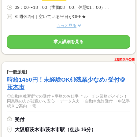
09：00〜18：00（実働08：00、休憩01：00）...
※週休2日｜空いている平日がOFF★
もっと見る
求人詳細を見る
1週間以内公開
[一般派遣]
時給1450円！未経験OK◎残業少なめ♪受付＠
茨木市
◎自動車教習所での受付＋事務のお仕事 ＊ルーチン業務がメイン！
同業務の方が複数いて安心 ・データ入力 ・自動車免許受付 ・申込手
続きご案内 ・電...
受付
大阪府茨木市/茨木市駅（徒歩 16分）