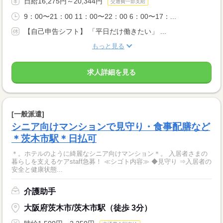
日給16,275円～20,344円
交通費一部支給
9：00〜21：00 11：00〜22：00 6：00〜17：...
【自己申告シフト】 「平日だけ働きたい」 ...
もっと見る
求人詳細を見る
[一般派遣]
シニア向けマンションで見守り・食事配膳など
＊茨木市駅＊日払可
＊。ホテルのように綺麗なシニア向けマンション＊。 入居者さまの
暮らしを支えるケアstaff急募！ ≪シゴト内容≫ ◆見守り ⇒入居者の
安全と健康状態...
介護助手
大阪府茨木市/茨木市駅（徒歩 3分）