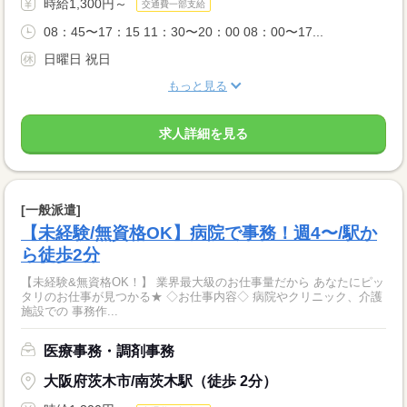
時給1,300円～
交通費一部支給
08：45〜17：15 11：30〜20：00 08：00〜17...
日曜日 祝日
もっと見る
求人詳細を見る
[一般派遣]
【未経験/無資格OK】病院で事務！週4〜/駅か
ら徒歩2分
【未経験&無資格OK！】 業界最大級のお仕事量だから あなたにピッ
タリのお仕事が見つかる★ ◇お仕事内容◇ 病院やクリニック、介護
施設での 事務作...
医療事務・調剤事務
大阪府茨木市/南茨木駅（徒歩 2分）