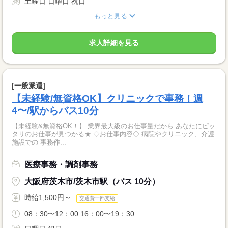
土曜日 日曜日 祝日
もっと見る
求人詳細を見る
[一般派遣]
【未経験/無資格OK】クリニックで事務！週
4〜/駅からバス10分
【未経験&無資格OK！】 業界最大級のお仕事量だから あなたにピッ
タリのお仕事が見つかる★ ◇お仕事内容◇ 病院やクリニック、介護
施設での 事務作...
医療事務・調剤事務
大阪府茨木市/茨木市駅（バス 10分）
時給1,500円～
交通費一部支給
08：30〜12：00 16：00〜19：30