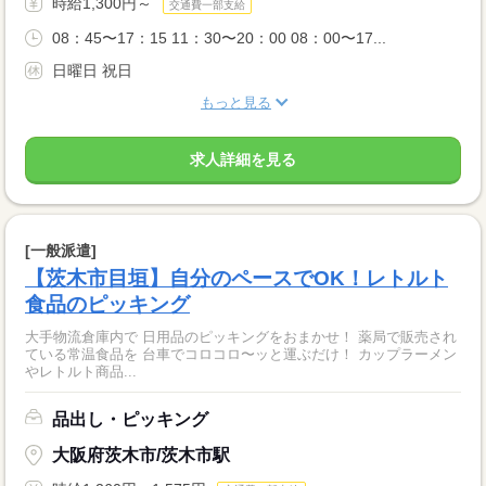
時給1,300円～
交通費一部支給
08：45〜17：15 11：30〜20：00 08：00〜17...
日曜日 祝日
もっと見る
求人詳細を見る
[一般派遣]
【茨木市目垣】自分のペースでOK！レトルト
食品のピッキング
大手物流倉庫内で 日用品のピッキングをおまかせ！ 薬局で販売され
ている常温食品を 台車でコロコロ〜ッと運ぶだけ！ カップラーメン
やレトルト商品...
品出し・ピッキング
大阪府茨木市/茨木市駅