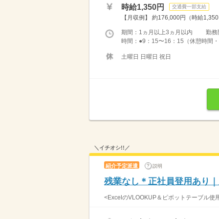
時給1,350円
交通費一部支給
【月収例】 約176,000円（時給1,35
期間：1ヵ月以上3ヵ月以内 勤務
時間：●9：15〜16：15（休憩時間・1
土曜日 日曜日 祝日
＼イチオシ!!／
紹介予定派遣
説明
残業なし＊正社員登用あり｜
<ExcelのVLOOKUP＆ピボットテーブル使