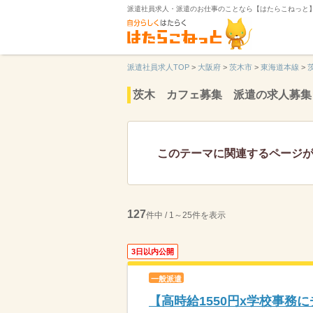
派遣社員求人・派遣のお仕事のことなら【はたらこねっと
派遣社員求人TOP
>
大阪府
>
茨木市
>
東海道本線
>
茨木 カフェ募集 派遣の求人募集
このテーマに関連するページ
127
件中 / 1～25件を表示
3日以内公開
一般派遣
【高時給1550円x学校事務