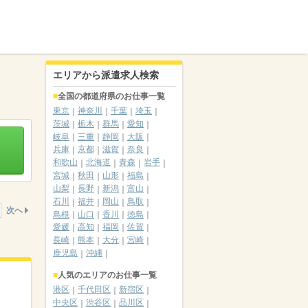
エリアから派遣求人検索
全国の都道府県のお仕事一覧
東京
神奈川
千葉
埼玉
茨城
栃木
群馬
愛知
岐阜
三重
静岡
大阪
兵庫
京都
滋賀
奈良
和歌山
北海道
青森
岩手
宮城
秋田
山形
福島
山梨
長野
新潟
富山
石川
福井
岡山
鳥取
次へ
島根
山口
香川
徳島
愛媛
高知
福岡
佐賀
長崎
熊本
大分
宮崎
鹿児島
沖縄
人気のエリアのお仕事一覧
港区
千代田区
新宿区
中央区
渋谷区
品川区