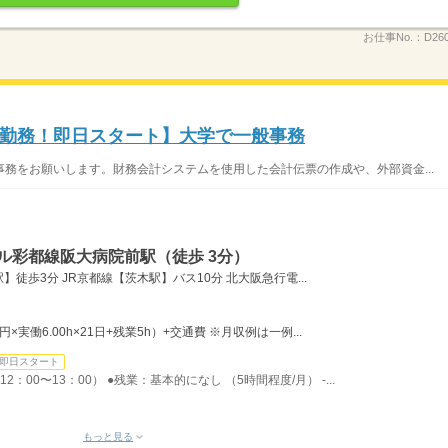
お仕事No.：
D26
勤務！即日スタート】大学で一般事務
務をお願いします。財務会計システムを使用した会計伝票の作成や、外部資金...
ル彩都線阪大病院前駅（徒歩 3分）
徒歩3分 JR京都線【茨木駅】バス10分 北大阪急行電...
0円×実働6.00h×21日+残業5h）+交通費 ※月収例は一例...
即日スタート
2：00〜13：00） ●残業：基本的になし （5時間程度/月） -...
もっと見る