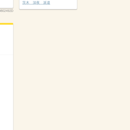
茨木 深夜 派遣
0802492D