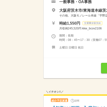
一般事務・OA事務
大阪府茨木市/東海道本線茨
その他、大阪モノレール本線「宇野辺
時給1,550円
交通費全額支給
月収例245,520円 kkw_bcov2106
期間：長期
時間：08：45〜17：30（実働07
土曜日 日曜日 祝日
＼イチオシ!!／
紹介予定派遣
説明