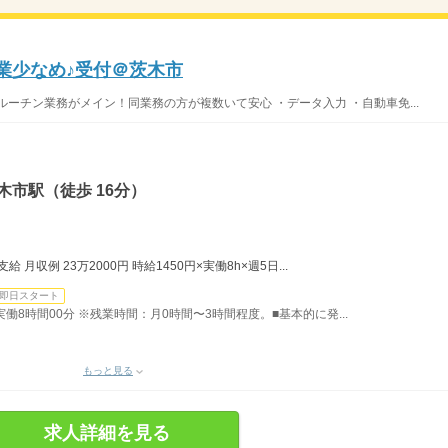
残業少なめ♪受付＠茨木市
ーチン業務がメイン！同業務の方が複数いて安心 ・データ入力 ・自動車免...
木市駅（徒歩 16分）
月収例 23万2000円 時給1450円×実働8h×週5日...
即日スタート
）実働8時間00分 ※残業時間：月0時間〜3時間程度。■基本的に発...
もっと見る
求人詳細を見る