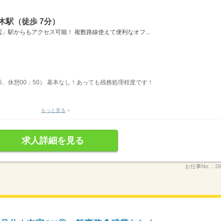
木駅（徒歩 7分）
」駅からもアクセス可能！ 複数路線使えて便利なオフ...
：55、休憩00：50） 基本なし！あっても残務処理程度です！
もっと見る
求人詳細を見る
お仕事No.：
26