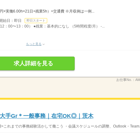
0円×実働6.00h×21日+残業5h）+交通費 ※月収例は一例...
開始日：即日
即日スタート
2：00〜13：00） ●残業：基本的になし （5時間程度/月） -...
もっと見る
求人詳細を見る
お仕事No.：
AM
大手Gr＊一般事務｜在宅OK◎｜茨木
用>これまでの事務経験活かして働こう ・会議スケジュールの調整、Outlook・Team..