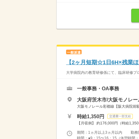
一般派遣
【2ヶ月短期☆1日6H×残業
大学病院内の教育研修係にて、臨床研修プロ
一般事務・OA事務
大阪府茨木市/大阪モノレー
大阪モノレール彩都線【阪大病院前駅】
時給1,350円
交通費一部支給
【月収例】 約176,000円（時給1,35
期間：1ヵ月以上3ヵ月以内 勤務
時間：●9：15〜16：15（休憩時間・1