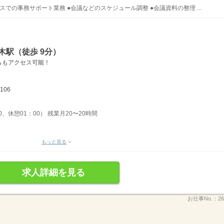
での事務サポート業務 ●会議などのスケジュール調整 ●会議資料の整理 ...
木駅（徒歩 9分）
らもアクセス可能！
106
0、休憩01：00） 残業月20〜20時間
もっと見る
求人詳細を見る
お仕事No.：
26