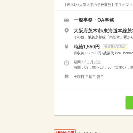
【茨木駅x人気大学の学校事務】学生オフィス
一般事務・OA事務
大阪府茨木市/東海道本線茨
その他、阪急京都線「南茨木」駅か
時給1,550円
交通費全額支給
月収例232,500円+残業代 kkw_bcov2
期間：3ヵ月以上
時間：09：00〜17：30（実働07：3
土曜日 日曜日 祝日
3日以内公開