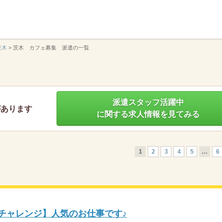
】
茨木
>
茨木 カフェ募集 派遣の一覧
派遣スタッフ活躍中
があります
に関する求人情報を見てみる
1
2
3
4
5
…
6
にチャレンジ】人気のお仕事です♪