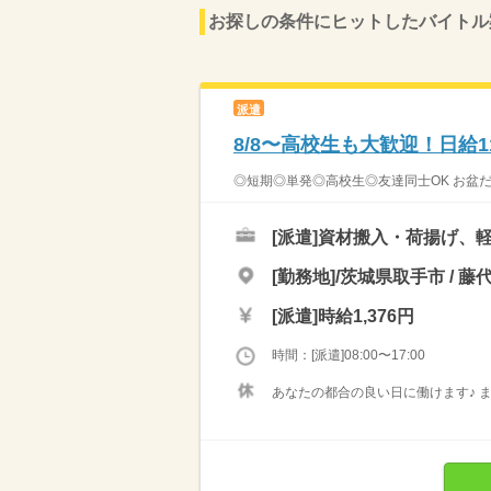
お探しの条件にヒットしたバイトル
派遣
8/8〜高校生も大歓迎！日給
◎短期◎単発◎高校生◎友達同士OK お盆だけ
[派遣]
資材搬入・荷揚げ、軽
[勤務地]/茨城県取手市 / 藤
[派遣]
時給1,376円
時間：[派遣]08:00〜17:00
あなたの都合の良い日に働けます♪ 