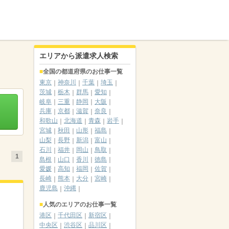
エリアから派遣求人検索
全国の都道府県のお仕事一覧
東京
神奈川
千葉
埼玉
茨城
栃木
群馬
愛知
岐阜
三重
静岡
大阪
兵庫
京都
滋賀
奈良
和歌山
北海道
青森
岩手
宮城
秋田
山形
福島
山梨
長野
新潟
富山
石川
福井
岡山
鳥取
1
島根
山口
香川
徳島
愛媛
高知
福岡
佐賀
長崎
熊本
大分
宮崎
鹿児島
沖縄
人気のエリアのお仕事一覧
港区
千代田区
新宿区
中央区
渋谷区
品川区