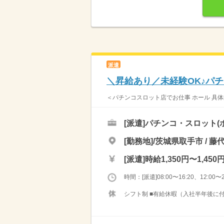
派遣
＼昇給あり／未経験OK♪パ
＜パチンコスロット店でお仕事 ホール 具体的
[派遣]
パチンコ・スロット(
[勤務地]/茨城県取手市 / 藤
[派遣]
時給1,350円〜1,450
時間：[派遣]08:00〜16:20、12:00〜2
シフト制 ■有給休暇（入社半年後に