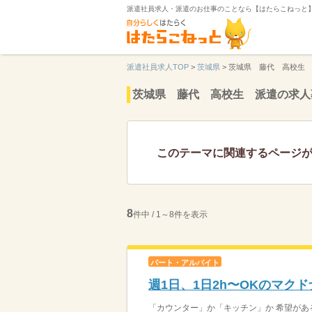
派遣社員求人・派遣のお仕事のことなら【はたらこねっと
派遣社員求人TOP
>
茨城県
>
茨城県 藤代 高校生
茨城県 藤代 高校生 派遣の求人
このテーマに関連するページ
8
件中 / 1～8件を表示
パート・アルバイト
週1日、1日2h〜OKのマク
「カウンター」か「キッチン」か 希望がある