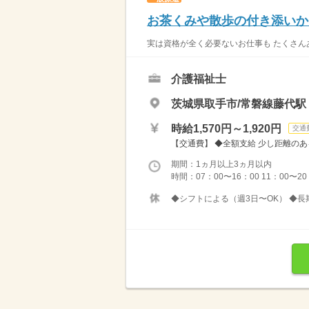
お茶くみや散歩の付き添いか
実は資格が全く必要ないお仕事も たくさんあ
介護福祉士
茨城県取手市/常磐線藤代駅
時給1,570円～1,920円
交通
【交通費】 ◆全額支給 少し距離のあ
期間：1ヵ月以上3ヵ月以内
時間：07：00〜16：00 11：00〜2
◆シフトによる（週3日〜OK） ◆長