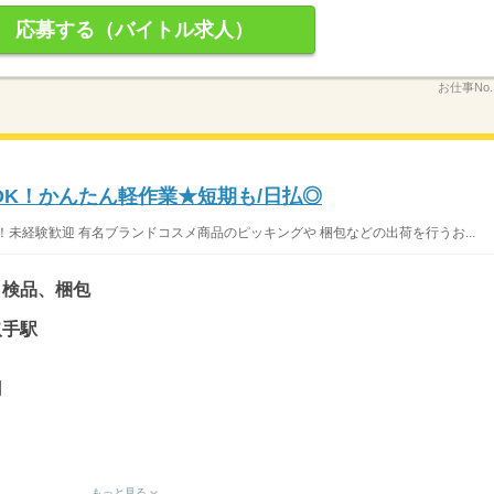
応募する（バイトル求人）
お仕事No
OK！かんたん軽作業★短期も/日払◎
未経験歓迎 有名ブランドコスメ商品のピッキングや 梱包などの出荷を行うお...
、検品、梱包
取手駅
円
もっと見る