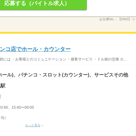
応募する（バイトル求人）
お仕事No.：
【HNS】つ
チンコ店でホール・カウンター
には ・お客様とのコミュニケーション ・接客サービス ・ドル箱の交換 カ...
ホール)、パチンコ・スロット(カウンター)、サービスその他
代駅
円
0:40、15:40〜00:00
付与）
もっと見る