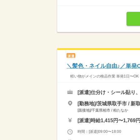
派遣
＼髪色・ネイル自由♪／単発
軽い物がメインの検品作業 単発1日〜OK！
[派遣]
仕分け・シール貼り
[勤務地]/茨城県取手市 / 新
[面接地]/千葉県柏市 / 柏たなか
[派遣]
時給1,415円〜1,769
時間：[派遣]09:00〜18:00