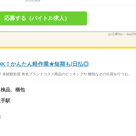
応募する（バイトル求人）
お仕事No.：
lwa2
OK！かんたん軽作業★短期も/日払◎
未経験歓迎 有名ブランドコスメ商品のピッキングや 梱包などの出荷を行うお...
、検品、梱包
取手駅
円