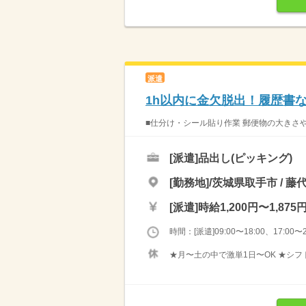
派遣
1h以内に金欠脱出！履歴書
■仕分け・シール貼り作業 郵便物の大きさや
[派遣]
品出し(ピッキング)
[勤務地]/茨城県取手市 / 藤
[派遣]
時給1,200円〜1,875
時間：[派遣]09:00〜18:00、17:00〜2
★月〜土の中で激単1日〜OK ★シ