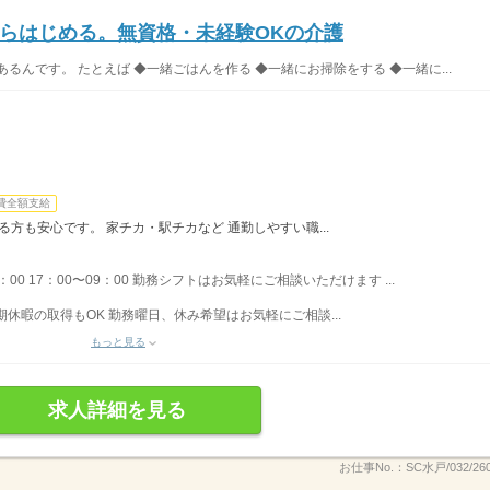
らはじめる。無資格・未経験OKの介護
るんです。 たとえば ◆一緒ごはんを作る ◆一緒にお掃除をする ◆一緒に...
費全額支給
る方も安心です。 家チカ・駅チカなど 通勤しやすい職...
0：00 17：00〜09：00 勤務シフトはお気軽にご相談いただけます ...
期休暇の取得もOK 勤務曜日、休み希望はお気軽にご相談...
もっと見る
求人詳細を見る
お仕事No.：
SC水戸/032/26