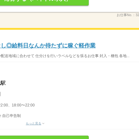
お仕事No.：
3
なし◎給料日なんか待たずに稼ぐ軽作業
配送地域に合わせて 仕分けを行いラベルなどを張るお仕事 封入・梱包 各地...
代駅
円
2:00、18:00〜22:00
フト自己申告制
もっと見る