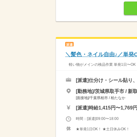
派遣
＼髪色・ネイル自由♪／単発
軽い物がメインの検品作業 単発1日〜OK！
[派遣]
仕分け・シール貼り
[勤務地]/茨城県取手市 / 新
[面接地]/千葉県柏市 / 柏たなか
[派遣]
時給1,415円〜1,769
時間：[派遣]09:00〜18:00
★単発1日OK！ ★土日休みOK！