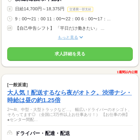
日給14,700円～18,375円
交通費一部支給
9：00〜21：00 11：00〜22：00 6：00〜17：...
【自己申告シフト】 「平日だけ働きたい」 ...
もっと見る
求人詳細を見る
1週間以内公開
[一般派遣]
大人気！配送するなら夜がオトク。渋滞ナシ・
時給は昼の約1.25倍
2〜4t、中型・大型トラックなど…。 幅広いドライバーのオシゴト、
そろってます◎ （全国に3万件以上お仕事あり！） 【お仕事の例】
●センター間配...
ドライバー・配達・配送