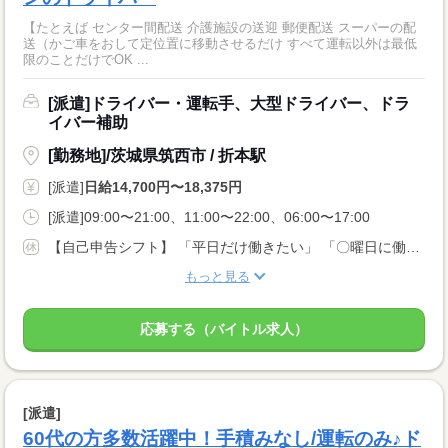
【たとえば センター間配送 介護施設の送迎 郵便配送 スーパーの配
送（かご車をおして定位置に移動させるだけ すべて運転以外は最低
限のことだけでOK ...
[派遣]ドライバー・運転手、大型ドライバー、ドラ
イバー補助
[勤務地]/茨城県筑西市 / 折本駅
[派遣]
日給14,700円〜18,375円
[派遣]09:00〜21:00、11:00〜22:00、06:00〜17:00
【自己申告シフト】 「平日だけ働きたい」 「〇曜日に働きたい」 など、働き方は自分で選べます。 曜日・時間についてのご希望も 面談の際に教えてくださいね。 ※こちらは中型以上のお仕事の例です
もっと見る
応募する（バイトル求人）
[派遣]
60代の方多数活躍中！手積みなし/運転のみ♪ド