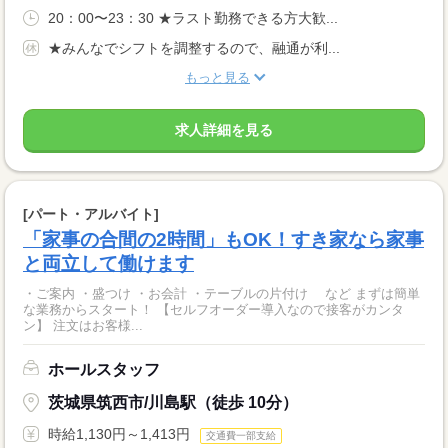
20：00〜23：30 ★ラスト勤務できる方大歓...
★みんなでシフトを調整するので、融通が利...
もっと見る
求人詳細を見る
[パート・アルバイト]
「家事の合間の2時間」もOK！すき家なら家事
と両立して働けます
・ご案内 ・盛つけ ・お会計 ・テーブルの片付け など まずは簡単
な業務からスタート！ 【セルフオーダー導入なので接客がカンタ
ン】 注文はお客様...
ホールスタッフ
茨城県筑西市/川島駅（徒歩 10分）
時給1,130円～1,413円
交通費一部支給