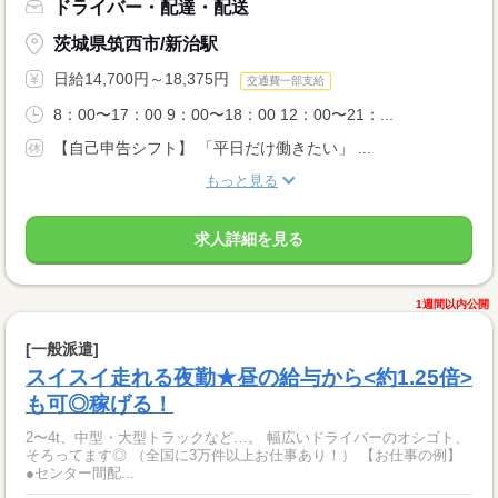
ドライバー・配達・配送
茨城県筑西市/新治駅
日給14,700円～18,375円
交通費一部支給
8：00〜17：00 9：00〜18：00 12：00〜21：...
【自己申告シフト】 「平日だけ働きたい」 ...
もっと見る
求人詳細を見る
1週間以内公開
[一般派遣]
スイスイ走れる夜勤★昼の給与から<約1.25倍>
も可◎稼げる！
2〜4t、中型・大型トラックなど…。 幅広いドライバーのオシゴト、
そろってます◎ （全国に3万件以上お仕事あり！） 【お仕事の例】
●センター間配...