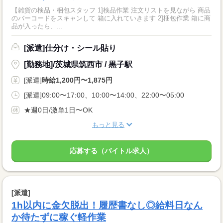
【雑貨の検品・梱包スタッフ 1]検品作業 注文リストを見ながら 商品
のバーコードをスキャンして 箱に入れていきます 2]梱包作業 箱に商
品が入ったら、...
[派遣]仕分け・シール貼り
[勤務地]/茨城県筑西市 / 黒子駅
[派遣]
時給1,200円〜1,875円
[派遣]09:00〜17:00、10:00〜14:00、22:00〜05:00
★週0日/激単1日〜OK
もっと見る
応募する（バイトル求人）
[派遣]
1h以内に金欠脱出！履歴書なし◎給料日なん
か待たずに稼ぐ軽作業