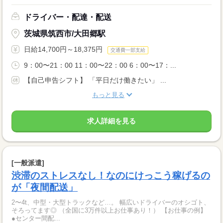
ドライバー・配達・配送
茨城県筑西市/大田郷駅
日給14,700円～18,375円
交通費一部支給
9：00〜21：00 11：00〜22：00 6：00〜17：...
【自己申告シフト】 「平日だけ働きたい」 ...
もっと見る
求人詳細を見る
[一般派遣]
渋滞のストレスなし！なのにけっこう稼げるの
が「夜間配送」
2〜4t、中型・大型トラックなど…。 幅広いドライバーのオシゴト、
そろってます◎ （全国に3万件以上お仕事あり！） 【お仕事の例】
●センター間配...