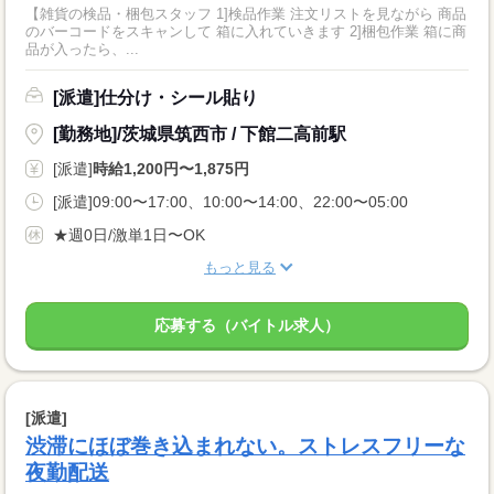
【雑貨の検品・梱包スタッフ 1]検品作業 注文リストを見ながら 商品
のバーコードをスキャンして 箱に入れていきます 2]梱包作業 箱に商
品が入ったら、...
[派遣]仕分け・シール貼り
[勤務地]/茨城県筑西市 / 下館二高前駅
[派遣]
時給1,200円〜1,875円
[派遣]09:00〜17:00、10:00〜14:00、22:00〜05:00
★週0日/激単1日〜OK
もっと見る
応募する（バイトル求人）
[派遣]
渋滞にほぼ巻き込まれない。ストレスフリーな
夜勤配送