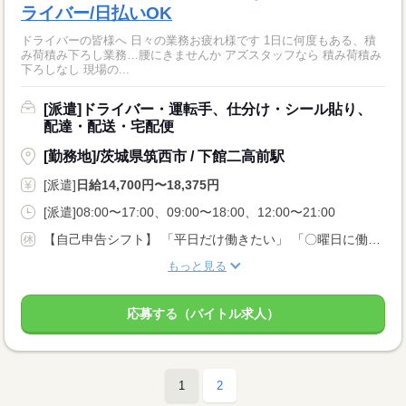
ライバー/日払いOK
ドライバーの皆様へ 日々の業務お疲れ様です 1日に何度もある、積
み荷積み下ろし業務…腰にきませんか アズスタッフなら 積み荷積み
下ろしなし 現場の...
[派遣]ドライバー・運転手、仕分け・シール貼り、
配達・配送・宅配便
[勤務地]/茨城県筑西市 / 下館二高前駅
[派遣]
日給14,700円〜18,375円
[派遣]08:00〜17:00、09:00〜18:00、12:00〜21:00
【自己申告シフト】 「平日だけ働きたい」 「〇曜日に働きたい」 など、働き方は自分で選べます。 曜日・時間についてのご希望も 面談の際に教えてくださいね。 ※こちらは中型以上のお仕事の例です
もっと見る
応募する（バイトル求人）
1
2