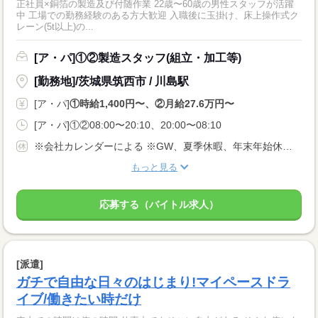
正社員×銅箔の製造及び付随作業 22歳〜60歳の男性スタッフが活躍
中 工場での勤務経験のある方大歓迎 入職後に玉掛け、床上操作式ク
レーン(5t以上)の...
[ア・パ]①②製造スタッフ(組立・加工等)
[勤務地]/茨城県筑西市 / 川島駅
[ア・パ]
①時給1,400円〜、②月給27.6万円〜
[ア・パ]①②08:00〜20:10、20:00〜08:10
※会社カレンダーによる ※GW、夏季休暇、年末年始休暇あり
もっと見る
応募する（バイトル求人）
[派遣]
ガチで自由な日々のはじまり!マイペースドラ
イブ/働きたい時だけ