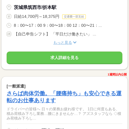
茨城県筑西市/折本駅
日給14,700円～18,375円
交通費一部支給
8：00〜17：00 9：00〜18：00 12：00〜21：...
【自己申告シフト】 「平日だけ働きたい」 ...
もっと見る
求人詳細を見る
1週間以内公開
[一般派遣]
さらば肉体労働。「腰痛持ち」も安心できる運
転のお仕事あります
ドライバーの皆様へ 日々の業務お疲れ様です。 1日に何度もある、
積み荷積み下ろし業務…腰にきませんか…？ アズスタッフなら ◇積
み荷積み下ろし...