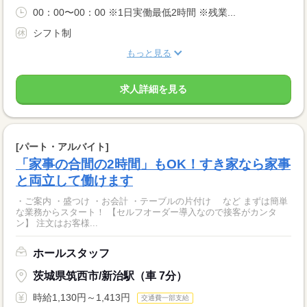
00：00〜00：00 ※1日実働最低2時間 ※残業...
シフト制
もっと見る
求人詳細を見る
[パート・アルバイト]
「家事の合間の2時間」もOK！すき家なら家事
と両立して働けます
・ご案内 ・盛つけ ・お会計 ・テーブルの片付け など まずは簡単
な業務からスタート！ 【セルフオーダー導入なので接客がカンタ
ン】 注文はお客様...
ホールスタッフ
茨城県筑西市/新治駅（車 7分）
時給1,130円～1,413円
交通費一部支給