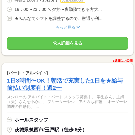
交通費全額支給
16：00〜23：30 ＼夕方〜夜勤務できる方大...
★みんなでシフトを調整するので、融通が利...
もっと見る
求人詳細を見る
1週間以内公開
[パート・アルバイト]
1日3時間〜OK！朝活で充実した1日を★給与
前払い制度有！週2〜
スシローの アルバイト・パート スタッフ募集中。 学生さん、主婦
（夫）さんを中心に、 フリーターやシニアの方も在籍。 オーダーや
調理の自動化、 ...
ホールスタッフ
茨城県筑西市/玉戸駅（徒歩 8分）