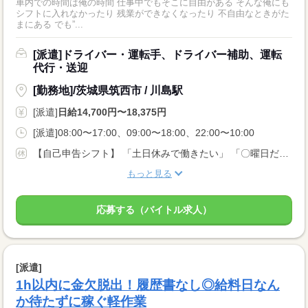
車内での時間は俺の時間 仕事中でもそこに自由がある そんな俺にも
シフトに入れなかったり 残業ができなくなったり 不自由なときがた
まにある でも”...
[派遣]ドライバー・運転手、ドライバー補助、運転
代行・送迎
[勤務地]/茨城県筑西市 / 川島駅
[派遣]
日給14,700円〜18,375円
[派遣]08:00〜17:00、09:00〜18:00、22:00〜10:00
【自己申告シフト】 「土日休みで働きたい」 「〇曜日だけ働きたい」 働きたい日は事前に選べます。 お休み希望の曜日・時間についても 面談の際に教えてくださいね。 ※こちらは中型以上のお仕事の例です
もっと見る
応募する（バイトル求人）
[派遣]
1h以内に金欠脱出！履歴書なし◎給料日なん
か待たずに稼ぐ軽作業