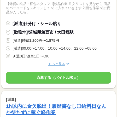
【雑貨の検品・梱包スタッフ 1]検品作業 注文リストを見ながら 商品
のバーコードをスキャンして 箱に入れていきます 2]梱包作業 箱に商
品が入ったら、...
[派遣]仕分け・シール貼り
[勤務地]/茨城県筑西市 / 大田郷駅
[派遣]
時給1,200円〜1,875円
[派遣]09:00〜17:00、10:00〜14:00、22:00〜05:00
★週0日/激単1日〜OK
もっと見る
応募する（バイトル求人）
[派遣]
1h以内に金欠脱出！履歴書なし◎給料日なん
か待たずに稼ぐ軽作業