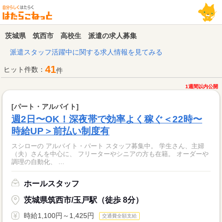
茨城県 筑西市 高校生 派遣の求人募集
派遣スタッフ活躍中に関する求人情報を見てみる
41
ヒット件数：
件
1週間以内公開
[パート・アルバイト]
週2日〜OK！深夜帯で効率よく稼ぐ＜22時〜
時給UP＞前払い制度有
スシローの アルバイト・パート スタッフ募集中。 学生さん、主婦
（夫）さんを中心に、 フリーターやシニアの方も在籍。 オーダーや
調理の自動化、 ...
ホールスタッフ
茨城県筑西市/玉戸駅（徒歩 8分）
時給1,100円～1,425円
交通費全額支給