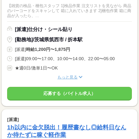
【雑貨の検品・梱包スタッフ 1]検品作業 注文リストを見ながら 商品
のバーコードをスキャンして 箱に入れていきます 2]梱包作業 箱に商
品が入ったら、...
[派遣]仕分け・シール貼り
[勤務地]/茨城県筑西市 / 折本駅
[派遣]
時給1,200円〜1,875円
[派遣]09:00〜17:00、10:00〜14:00、22:00〜05:00
★週0日/激単1日〜OK
もっと見る
応募する（バイトル求人）
[派遣]
1h以内に金欠脱出！履歴書なし◎給料日なん
か待たずに稼ぐ軽作業