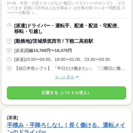
2〜4t、中型・大型トラックなど 幅広いドライバーのオシゴト、そろ
ってます 全国に3万件以上お仕事あり お仕事の例 センター間配送 ス
ーパーの配送（...
[派遣]ドライバー・運転手、配達・配送・宅配便、
移転・引越し
[勤務地]/茨城県筑西市 / 下館二高前駅
[派遣]
日給14,700円〜18,375円
[派遣]19:00〜04:00、18:00〜01:00、23:30〜03:30
【自己申告シフト】 「平日だけ働きたい」 「〇曜日に働きたい」 など、働き方は自分で選べます。 曜日・時間についてのご希望も 面談の際に教えてくださいね。 ※こちらは中型以上のお仕事の例です
もっと見る
応募する（バイトル求人）
[派遣]
手積み・手降ろしなし！長く働ける、運転メイ
ンのドライバー