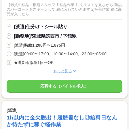
【雑貨の検品・梱包スタッフ 1]検品作業 注文リストを見ながら 商品
のバーコードをスキャンして 箱に入れていきます 2]梱包作業 箱に商
品が入ったら、...
[派遣]仕分け・シール貼り
[勤務地]/茨城県筑西市 / 下館駅
[派遣]
時給1,200円〜1,875円
[派遣]09:00〜17:00、10:00〜14:00、22:00〜05:00
★週0日/激単1日〜OK
もっと見る
応募する（バイトル求人）
[派遣]
1h以内に金欠脱出！履歴書なし◎給料日なん
か待たずに稼ぐ軽作業