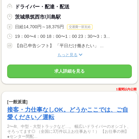
ドライバー・配達・配送
茨城県筑西市/川島駅
日給14,700円～18,375円
交通費一部支給
19：00〜4：00 18：00〜1：00 23：30〜3：3...
【自己申告シフト】 「平日だけ働きたい」 ...
もっと見る
求人詳細を見る
1週間以内公開
[一般派遣]
接客・力仕事なしOK。どうかここでは、ご自
愛ください／運転
2〜4t、中型・大型トラックなど…。 幅広いドライバーのオシゴト、
そろってます◎ （全国に3万件以上お仕事あり！） 【お仕事の例】
●センター間配...