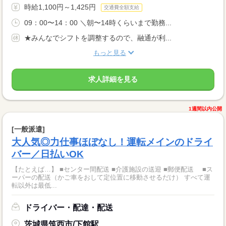
時給1,100円～1,425円
交通費全額支給
09：00〜14：00 ＼朝〜14時くらいまで勤務...
★みんなでシフトを調整するので、融通が利...
もっと見る
求人詳細を見る
1週間以内公開
[一般派遣]
大人気◎力仕事ほぼなし！運転メインのドライ
バー／日払いOK
【たとえば…】 ■センター間配送 ■介護施設の送迎 ■郵便配送 ■ス
ーパーの配送（かご車をおして定位置に移動させるだけ） すべて運
転以外は最低...
ドライバー・配達・配送
茨城県筑西市/下館駅