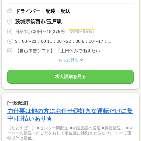
ドライバー・配達・配送
茨城県筑西市/玉戸駅
日給14,700円～18,375円
交通費一部支給
9：00〜21：00 11：00〜22：00 6：00〜17：...
【自己申告シフト】 「土日休みで働きたい...
もっと見る
求人詳細を見る
[一般派遣]
力仕事は他の方にお任せ◎好きな運転だけに集
中♪日払いあり★
【たとえば…】 ■センター間配送 ■介護施設の送迎 ■郵便配送 ■ス
ーパーの配送（かご車をおして定位置に移動させるだけ） すべて運
転以外は最低...