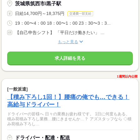
茨城県筑西市/黒子駅
日給14,700円～18,375円
交通費一部支給
19：00〜4：00 18：00〜1：00 23：30〜3：3...
【自己申告シフト】 「平日だけ働きたい」 ...
もっと見る
求人詳細を見る
1週間以内公開
[一般派遣]
【積み下ろし1回！】腰痛の俺でも…できる！
高給与ドライバー！
ドライバーの皆様へ 日々の業務お疲れ様です。 1日に何度もある、
積み荷積み下ろし業務…腰にきませんか…？ アズスタッフなら ◇積
み荷積み下ろし...
ドライバー・配達・配送