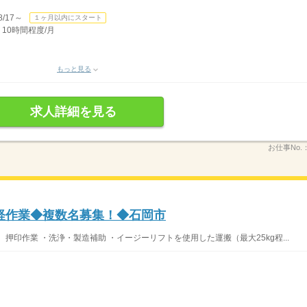
/17～
１ヶ月以内にスタート
 10時間程度/月
もっと見る
求人詳細を見る
お仕事No.
軽作業◆複数名募集！◆石岡市
押印作業 ・洗浄・製造補助 ・イージーリフトを使用した運搬（最大25kg程...