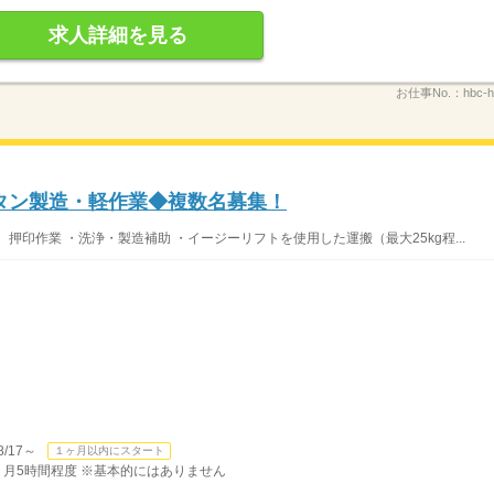
求人詳細を見る
お仕事No.：
hbc-
タン製造・軽作業◆複数名募集！
押印作業 ・洗浄・製造補助 ・イージーリフトを使用した運搬（最大25kg程...
/17～
１ヶ月以内にスタート
有 月5時間程度 ※基本的にはありません