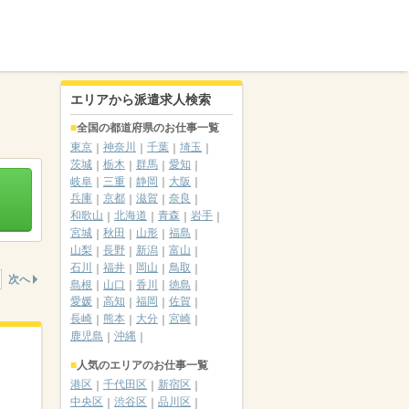
エリアから派遣求人検索
全国の都道府県のお仕事一覧
東京
神奈川
千葉
埼玉
茨城
栃木
群馬
愛知
岐阜
三重
静岡
大阪
兵庫
京都
滋賀
奈良
和歌山
北海道
青森
岩手
宮城
秋田
山形
福島
山梨
長野
新潟
富山
石川
福井
岡山
鳥取
次へ
島根
山口
香川
徳島
愛媛
高知
福岡
佐賀
長崎
熊本
大分
宮崎
鹿児島
沖縄
人気のエリアのお仕事一覧
港区
千代田区
新宿区
中央区
渋谷区
品川区