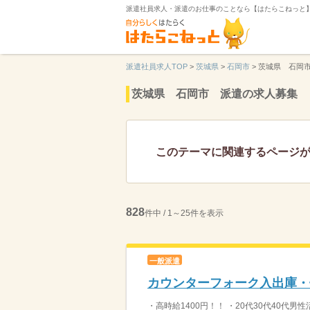
派遣社員求人・派遣のお仕事のことなら【はたらこねっと
派遣社員求人TOP
>
茨城県
>
石岡市
>
茨城県 石岡
茨城県 石岡市 派遣の求人募集
このテーマに関連するページ
828
件中 / 1～25件を表示
一般派遣
カウンターフォーク入出庫・
・高時給1400円！！ ・20代30代40代男