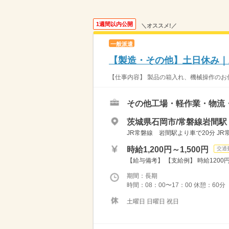
1週間以内公開
＼オススメ!／
一般派遣
【製造・その他】土日休み｜
【仕事内容】 製品の箱入れ、機械操作のお仕
その他工場・軽作業・物流
茨城県石岡市/常磐線岩間駅
JR常磐線 岩間駅より車で20分 J
時給1,200円～1,500円
交通
【給与備考】 【支給例】 時給1200円×
期間：長期
時間：08：00〜17：00 休憩：60
土曜日 日曜日 祝日