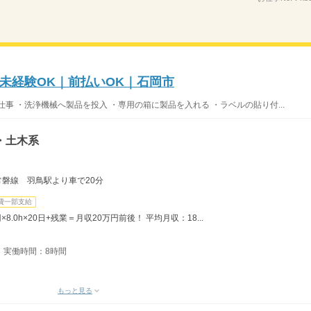
未経験OK｜前払いOK｜石岡市
事 ・洗浄機械へ製品を投入 ・専用の箱に製品を入れる ・ラベルの貼り付...
・土木系
R常磐線 羽鳥駅より車で20分
費一部支給
8.0h×20日+残業＝月収20万円前後！ 平均月収：18...
分 実働時間：8時間
もっと見る