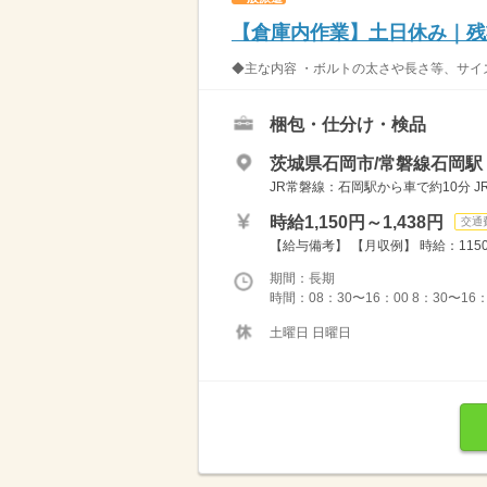
【倉庫内作業】土日休み｜残
◆主な内容 ・ボルトの太さや長さ等、サイ
梱包・仕分け・検品
茨城県石岡市/常磐線石岡駅
JR常磐線：石岡駅から車で約10分 
時給1,150円～1,438円
交通
【給与備考】 【月収例】 時給：1150円×
期間：長期
時間：08：30〜16：00 8：30〜16
土曜日 日曜日