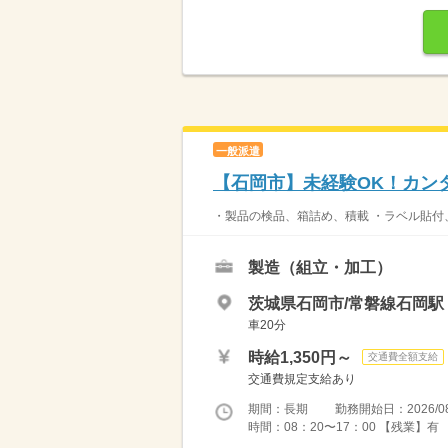
一般派遣
【石岡市】未経験OK！カン
・製品の検品、箱詰め、積載 ・ラベル貼付、
製造（組立・加工）
茨城県石岡市/常磐線石岡駅
車20分
時給1,350円～
交通費全額支給
交通費規定支給あり
期間：長期 勤務開始日：2026/08
時間：08：20〜17：00 【残業】