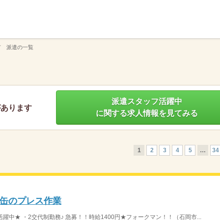
】
市 派遣の一覧
派遣スタッフ活躍中
があります
に関する求人情報を見てみる
1
2
3
4
5
…
34
缶のプレス作業
性活躍中★ ・2交代制勤務♪ 急募！！時給1400円★フォークマン！！（石岡市...