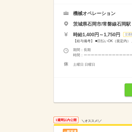
機械オペレーション
茨城県石岡市/常磐線石岡駅（
時給1,400円～1,750円
交通
【給与備考】 ■日払いOK（規定内） 月収例
期間：長期
時間：ーーーーーーーーーーーーーーー
土曜日 日曜日
1週間以内公開
＼オススメ!／
一般派遣