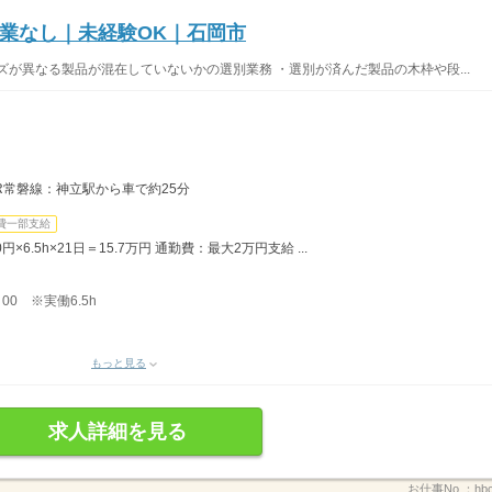
業なし｜未経験OK｜石岡市
ズが異なる製品が混在していないかの選別業務 ・選別が済んだ製品の木枠や段...
JR常磐線：神立駅から車で約25分
費一部支給
6.5h×21日＝15.7万円 通勤費：最大2万円支給 ...
：00 ※実働6.5h
もっと見る
求人詳細を見る
お仕事No.：
hbc