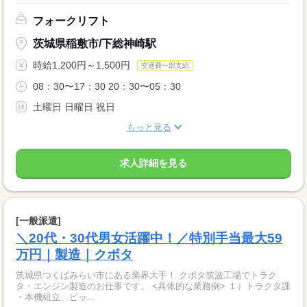
フォークリフト
茨城県稲敷市/下総神崎駅
時給1,200円～1,500円
交通費一部支給
08：30〜17：30 20：30〜05：30
土曜日 日曜日 祝日
もっと見る
求人詳細を見る
[一般派遣]
＼20代・30代男女活躍中！／特別手当最大59
万円｜製造｜クボタ
茨城県つくばみらい市にある業界大手！ クボタ筑波工場でトラク
タ・エンジン製造のお仕事です。 <具体的な業務例> １）トラクタ課
・本機組立、ピッ...