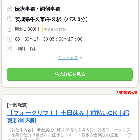
医療事務・調剤事務
茨城県牛久市/牛久駅（バス 5分）
時給1,300円
交通費一部支給
08：30〜17：30 08：00〜17：00
日曜日 祝日
もっと見る
求人詳細を見る
1週間以内公開
[一般派遣]
【フォークリフト】土日休み｜前払いOK｜稲
敷郡河内町
【お仕事内容】 ◆金属板の印刷塗装の工場内におけるフォークリフ
ト作業や仕分け業務をお任せします！ ・鉄板や金属版の運搬！ ・フ
ォークリフトを使...