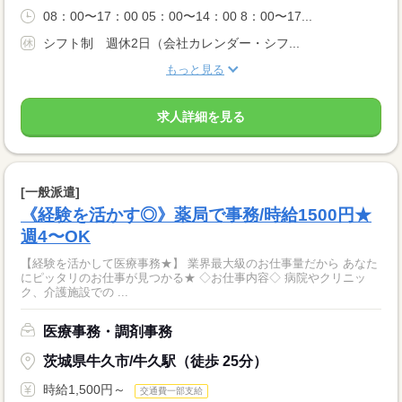
08：00〜17：00 05：00〜14：00 8：00〜17...
シフト制 週休2日（会社カレンダー・シフ...
もっと見る
求人詳細を見る
[一般派遣]
《経験を活かす◎》薬局で事務/時給1500円★
週4〜OK
【経験を活かして医療事務★】 業界最大級のお仕事量だから あなた
にピッタリのお仕事が見つかる★ ◇お仕事内容◇ 病院やクリニッ
ク、介護施設での ...
医療事務・調剤事務
茨城県牛久市/牛久駅（徒歩 25分）
時給1,500円～
交通費一部支給