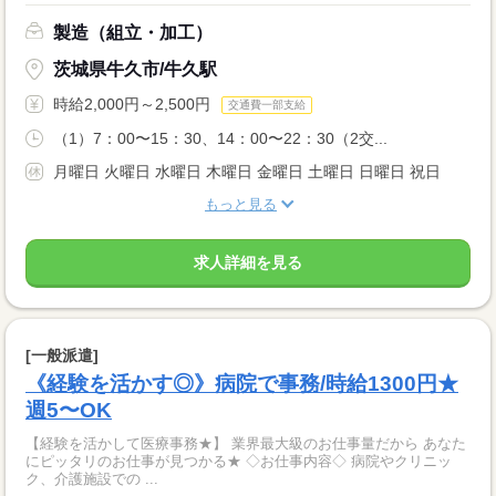
製造（組立・加工）
茨城県牛久市/牛久駅
時給2,000円～2,500円
交通費一部支給
（1）7：00〜15：30、14：00〜22：30（2交...
月曜日 火曜日 水曜日 木曜日 金曜日 土曜日 日曜日 祝日
もっと見る
求人詳細を見る
[一般派遣]
《経験を活かす◎》病院で事務/時給1300円★
週5〜OK
【経験を活かして医療事務★】 業界最大級のお仕事量だから あなた
にピッタリのお仕事が見つかる★ ◇お仕事内容◇ 病院やクリニッ
ク、介護施設での ...