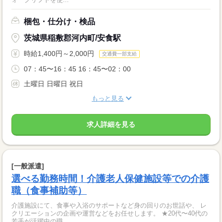
梱包・仕分け・検品
茨城県稲敷郡河内町/安食駅
時給1,400円～2,000円
交通費一部支給
07：45〜16：45 16：45〜02：00
土曜日 日曜日 祝日
もっと見る
求人詳細を見る
[一般派遣]
選べる勤務時間！介護老人保健施設等での介護
職（食事補助等）
介護施設にて、食事や入浴のサポートなど身の回りのお世話や、 レ
クリエーションの企画や運営などをお任せします。 ★20代〜40代の
若手が活躍中の職...