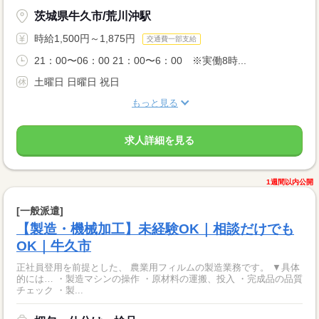
茨城県牛久市/荒川沖駅
時給1,500円～1,875円
交通費一部支給
21：00〜06：00 21：00〜6：00 ※実働8時...
土曜日 日曜日 祝日
もっと見る
求人詳細を見る
1週間以内公開
[一般派遣]
【製造・機械加工】未経験OK｜相談だけでも
OK｜牛久市
正社員登用を前提とした、 農業用フィルムの製造業務です。 ▼具体
的には… ・製造マシンの操作 ・原材料の運搬、投入 ・完成品の品質
チェック ・製...