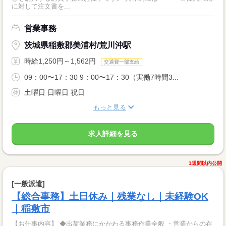
に対して注文書を...
営業事務
茨城県稲敷郡美浦村/荒川沖駅
時給1,250円～1,562円
交通費一部支給
09：00〜17：30 9：00〜17：30（実働7時間3...
土曜日 日曜日 祝日
もっと見る
求人詳細を見る
1週間以内公開
[一般派遣]
【総合事務】土日休み｜残業なし｜未経験OK
｜稲敷市
【お仕事内容】 ◆出荷業務にかかわる事務作業全般 ・営業からの在