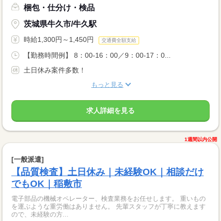
梱包・仕分け・検品
茨城県牛久市/牛久駅
時給1,300円～1,450円
交通費全額支給
【勤務時間例】 8：00-16：00／9：00-17：0...
土日休み案件多数！
もっと見る
求人詳細を見る
1週間以内公開
[一般派遣]
【品質検査】土日休み｜未経験OK｜相談だけ
でもOK｜稲敷市
電子部品の機械オペレーター、検査業務をお任せします。 重いもの
を運ぶような重労働はありません。 先輩スタッフが丁寧に教えます
ので、未経験の方...