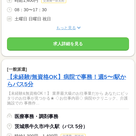
時給1,400円
交通費一部支給
08：30〜17：30
土曜日 日曜日 祝日
もっと見る
求人詳細を見る
[一般派遣]
【未経験/無資格OK】病院で事務！週5〜/駅か
らバス5分
【未経験&無資格OK！】 業界最大級のお仕事量だから あなたにピッ
タリのお仕事が見つかる★ ◇お仕事内容◇ 病院やクリニック、介護
施設での 事務作...
医療事務・調剤事務
茨城県牛久市/牛久駅（バス 5分）
時給1,300円～1,400円