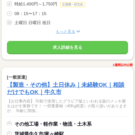
時給1,400円～1,750円
交通費一部支給
08：15〜17：15
土曜日 日曜日 祝日
もっと見る
求人詳細を見る
1週間以内公開
[一般派遣]
【製造・その他】土日休み｜未経験OK｜相談
だけでもOK｜牛久市
【お仕事内容】 印刷で使用したグラビア版といわれる版のメッキ層
をはがす業務です！ 一部重量物（40Kg程度）の取り扱いがあります
が、 年齢に関係...
その他工場・軽作業・物流・土木系
茨城県牛久市/竜ヶ崎駅