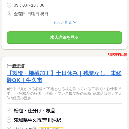
09：00〜18：00
金曜日 日曜日 祝日
もっと見る
求人詳細を見る
1週間以内公開
[一般派遣]
【製造・機械加工】土日休み｜残業なし｜未経
験OK｜牛久市
■街中で見かける看板の下地となる板を作っている工場でのお仕事で
す。 ・完成品の検査、移動 ・プレス機で板の裁断 完成品は最大で5.
5kg程度の重さ...
梱包・仕分け・検品
茨城県牛久市/荒川沖駅