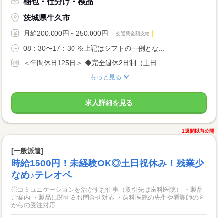
梱包・仕分け・検品
茨城県牛久市
月給200,000円～250,000円
交通費全額支給
08：30〜17：30 ※上記はシフトの一例とな...
＜年間休日125日＞ ◆完全週休2日制（土日...
もっと見る
求人詳細を見る
1週間以内公開
[一般派遣]
時給1500円！未経験OK◎土日祝休み！残業少
なめ♪テレオペ
◎コミュニケーションを活かすお仕事（取引先は歯科医院） ・製品
ご案内 ・製品に関するお問合せ対応 ・歯科医院の先生や看護師の方
からの受注対応 ...