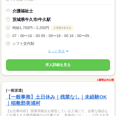
介護福祉士
茨城県牛久市/牛久駅
時給1,700円～2,250円
交通費全額支給
07：00〜16：00 09：00〜18：00 16：00〜09...
シフト交代制
もっと見る
求人詳細を見る
1週間以内公開
[一般派遣]
【一般事務】土日休み｜残業なし｜未経験OK
｜稲敷郡美浦村
【お仕事内容】 医療用製品を製造している工場にて、必要な物品な
どを購入する購買事務のお仕事です。 具体的には・・・ ◎仕入れ先