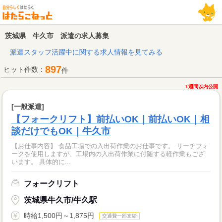
茨城県 牛久市 派遣の求人募集
派遣スタッフ活躍中に関する求人情報を見てみる
897
ヒット件数：
件
1週間以内公開
[一般派遣]
【フォークリフト】前払いOK｜前払いOK｜相
談だけでもOK｜牛久市
【お仕事内容】 食品工場での入出荷作業のお仕事です。 リーチフォ
ークを使用しますが、工場内の入出荷作業に付随する軽作業もござ
います。 具体的に...
フォークリフト
茨城県牛久市/牛久駅
時給1,500円～1,875円
交通費一部支給