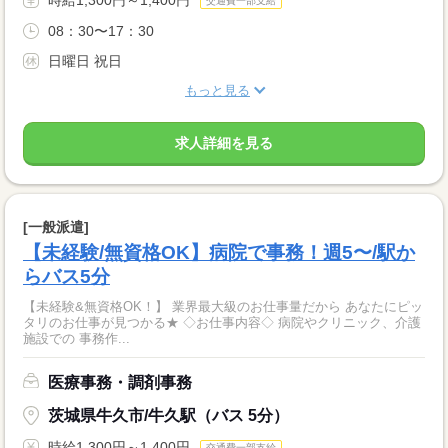
交通費一部支給
08：30〜17：30
日曜日 祝日
もっと見る
求人詳細を見る
[一般派遣]
【未経験/無資格OK】病院で事務！週5〜/駅か
らバス5分
【未経験&無資格OK！】 業界最大級のお仕事量だから あなたにピッ
タリのお仕事が見つかる★ ◇お仕事内容◇ 病院やクリニック、介護
施設での 事務作...
医療事務・調剤事務
茨城県牛久市/牛久駅（バス 5分）
時給1,300円～1,400円
交通費一部支給