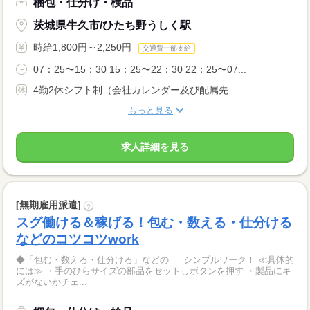
梱包・仕分け・検品
茨城県牛久市/ひたち野うしく駅
時給1,800円～2,250円
交通費一部支給
07：25〜15：30 15：25〜22：30 22：25〜07...
4勤2休シフト制（会社カレンダー及び配属先...
もっと見る
求人詳細を見る
[無期雇用派遣]
?
スグ働ける＆稼げる！包む・数える・仕分ける
などのコツコツwork
◆「包む・数える・仕分ける」などの シンプルワーク！ ≪具体的
には≫ ・手のひらサイズの部品をセットしボタンを押す ・製品にキ
ズがないかチェ...