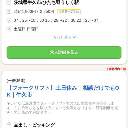
茨城県牛久市/ひたち野うしく駅
時給1,800円～2,250円
交通費一部支給
07：25〜15：30 15：25〜22：30 22：25〜07...
土曜日 日曜日
もっと見る
求人詳細を見る
1週間以内公開
[一般派遣]
【フォークリフト】土日休み｜相談だけでもO
K｜牛久市
キレイな低温倉庫でフォークリフトでの入出庫業務をお任せしま
す。主に飲料などを取り扱っている倉庫となります。研修制度が充
実しているので経験者の...
品出し・ピッキング