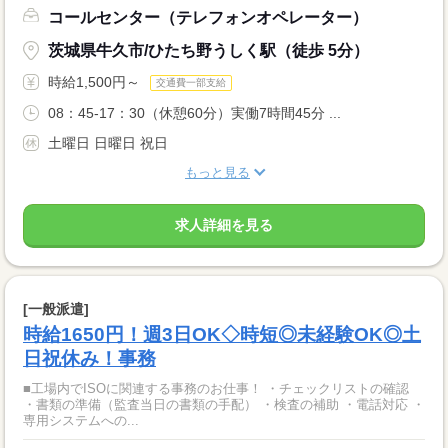
コールセンター（テレフォンオペレーター）
茨城県牛久市/ひたち野うしく駅（徒歩 5分）
時給1,500円～
交通費一部支給
08：45-17：30（休憩60分）実働7時間45分 ...
土曜日 日曜日 祝日
もっと見る
求人詳細を見る
[一般派遣]
時給1650円！週3日OK◇時短◎未経験OK◎土
日祝休み！事務
■工場内でISOに関連する事務のお仕事！ ・チェックリストの確認
・書類の準備（監査当日の書類の手配） ・検査の補助 ・電話対応 ・
専用システムへの...