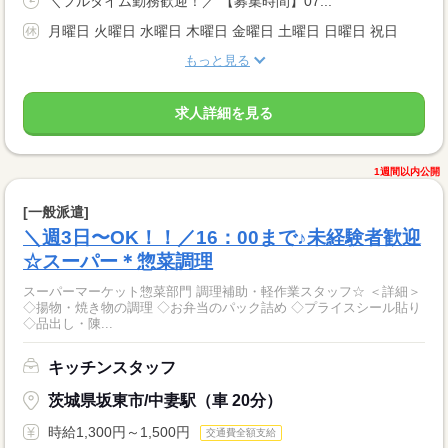
＼フルタイム勤務歓迎！／ 【募集時間】07...
月曜日 火曜日 水曜日 木曜日 金曜日 土曜日 日曜日 祝日
もっと見る
求人詳細を見る
1週間以内公開
[一般派遣]
＼週3日〜OK！！／16：00まで♪未経験者歓迎
☆スーパー＊惣菜調理
スーパーマーケット惣菜部門 調理補助・軽作業スタッフ☆ ＜詳細＞
◇揚物・焼き物の調理 ◇お弁当のパック詰め ◇プライスシール貼り
◇品出し・陳...
キッチンスタッフ
茨城県坂東市/中妻駅（車 20分）
時給1,300円～1,500円
交通費全額支給