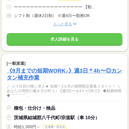
ーーーーーーーーーーーーーーーーー 【勤...
シフト制（週休2日制） ※週4日〜勤務OK
もっと見る
求人詳細を見る
[一般派遣]
《9月までの短期WORK♪》週3日＊4h〜◎カン
タン補充作業
／ イマ注目の推し求人★ 短期＊2カ月の期間限定募集スタート！ ＼
あなたの理想の働き方が叶う♪ 【週3日〜＆4ｈ〜OK◎】 ◆勤務時間
◆ ￣￣￣￣...
梱包・仕分け・検品
茨城県結城郡八千代町/宗道駅（車 10分）
時給1,300円～
交通費一部支給