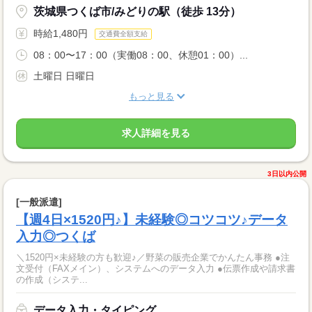
茨城県つくば市/みどりの駅（徒歩 13分）
時給1,480円
交通費全額支給
08：00〜17：00（実働08：00、休憩01：00）...
土曜日 日曜日
もっと見る
求人詳細を見る
3日以内公開
[一般派遣]
【週4日×1520円♪】未経験◎コツコツ♪データ
入力◎つくば
＼1520円×未経験の方も歓迎♪／野菜の販売企業でかんたん事務 ●注
文受付（FAXメイン）、システムへのデータ入力 ●伝票作成や請求書
の作成（システ...
データ入力・タイピング