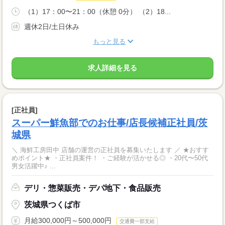
（1）17：00〜21：00（休憩 0分） （2）18...
週休2日/土日休み
もっと見る
求人詳細を見る
[正社員]
スーパー鮮魚部でのお仕事/店長候補正社員/茨
城県
＼ 海鮮工房田中 店舗の運営の正社員を募集いたします ／ ★おすす
めポイント★ ・正社員案件！ ・ご経験が活かせる◎ ・20代〜50代
男女活躍中♪ ...
デリ・惣菜販売・デパ地下・食品販売
茨城県つくば市
月給300,000円～500,000円
交通費一部支給