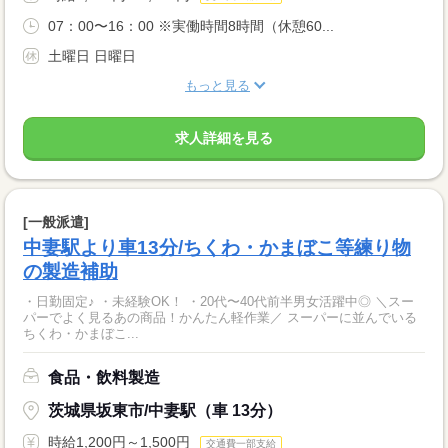
07：00〜16：00 ※実働時間8時間（休憩60...
土曜日 日曜日
もっと見る
求人詳細を見る
[一般派遣]
中妻駅より車13分/ちくわ・かまぼこ等練り物
の製造補助
・日勤固定♪ ・未経験OK！ ・20代〜40代前半男女活躍中◎ ＼スー
パーでよく見るあの商品！かんたん軽作業／ スーパーに並んでいる
ちくわ・かまぼこ...
食品・飲料製造
茨城県坂東市/中妻駅（車 13分）
時給1,200円～1,500円
交通費一部支給