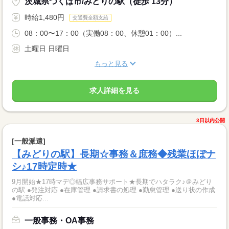
茨城県つくば市/みどりの駅（徒歩 13分）
時給1,480円
交通費全額支給
08：00〜17：00（実働08：00、休憩01：00）...
土曜日 日曜日
もっと見る
求人詳細を見る
3日以内公開
[一般派遣]
【みどりの駅】長期☆事務＆庶務◆残業ほぼナ
シ♪17時定時★
9月開始★17時マデ◎幅広事務サポート★長期でハタラク♪＠みどり
の駅 ●発注対応 ●在庫管理 ●請求書の処理 ●勤怠管理 ●送り状の作成
●電話対応...
一般事務・OA事務