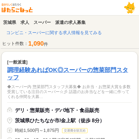
茨城県 求人 スーパー 派遣の求人募集
コンビニ・スーパーに関する求人情報を見てみる
1,090
ヒット件数：
件
[一般派遣]
調理経験あればOK◎スーパーの惣菜部門スタ
ッフ
◆スーパー内 惣菜部門スタッフ大募集◆ お弁当・お惣菜大賞を多数
受賞している注目のスーパー☆彡 話題のお弁当などを一緒に作って
くれる仲間を大募...
デリ・惣菜販売・デパ地下・食品販売
茨城県ひたちなか市/金上駅（徒歩 8分）
時給1,500円～1,875円
交通費全額支給