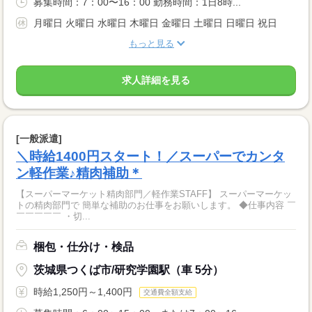
募集時間：7：00〜16：00 勤務時間：1日8時...
月曜日 火曜日 水曜日 木曜日 金曜日 土曜日 日曜日 祝日
もっと見る
求人詳細を見る
[一般派遣]
＼時給1400円スタート！／スーパーでカンタ
ン軽作業♪精肉補助＊
【スーパーマーケット精肉部門／軽作業STAFF】 スーパーマーケッ
トの精肉部門で 簡単な補助のお仕事をお願いします。 ◆仕事内容 ￣
￣￣￣￣￣ ・切...
梱包・仕分け・検品
茨城県つくば市/研究学園駅（車 5分）
時給1,250円～1,400円
交通費全額支給