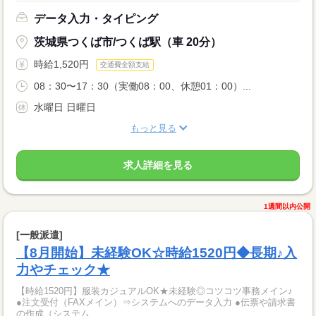
データ入力・タイピング
茨城県つくば市/つくば駅（車 20分）
時給1,520円
交通費全額支給
08：30〜17：30（実働08：00、休憩01：00）...
水曜日 日曜日
もっと見る
求人詳細を見る
1週間以内公開
[一般派遣]
【8月開始】未経験OK☆時給1520円◆長期♪入
力やチェック★
【時給1520円】服装カジュアルOK★未経験◎コツコツ事務メイン♪
●注文受付（FAXメイン）⇒システムへのデータ入力 ●伝票や請求書
の作成（システム...