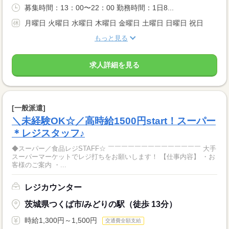
募集時間：13：00〜22：00 勤務時間：1日8...
月曜日 火曜日 水曜日 木曜日 金曜日 土曜日 日曜日 祝日
もっと見る
求人詳細を見る
[一般派遣]
＼未経験OK☆／高時給1500円start！スーパー
＊レジスタッフ♪
◆スーパー／食品レジSTAFF☆ ￣￣￣￣￣￣￣￣￣￣￣￣￣￣ 大手
スーパーマーケットでレジ打ちをお願いします！ 【仕事内容】 ・お
客様のご案内 ・...
レジカウンター
茨城県つくば市/みどりの駅（徒歩 13分）
時給1,300円～1,500円
交通費全額支給