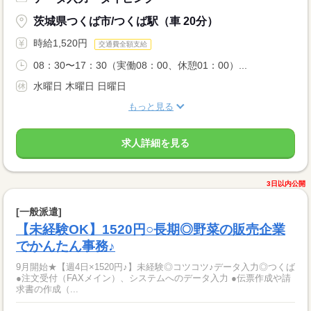
茨城県つくば市/つくば駅（車 20分）
時給1,520円
交通費全額支給
08：30〜17：30（実働08：00、休憩01：00）...
水曜日 木曜日 日曜日
もっと見る
求人詳細を見る
3日以内公開
[一般派遣]
【未経験OK】1520円○長期◎野菜の販売企業
でかんたん事務♪
9月開始★【週4日×1520円♪】未経験◎コツコツ♪データ入力◎つくば
●注文受付（FAXメイン）、システムへのデータ入力 ●伝票作成や請
求書の作成（...