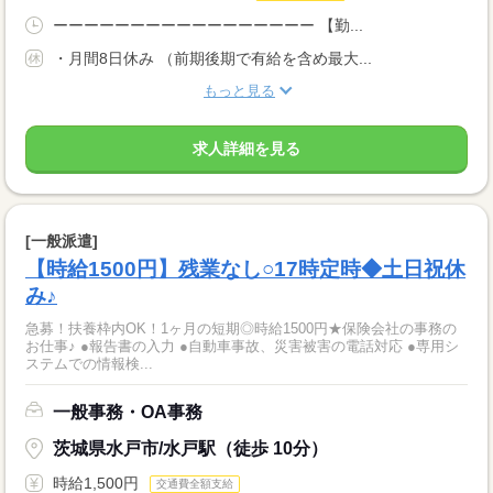
ーーーーーーーーーーーーーーーーー 【勤...
・月間8日休み （前期後期で有給を含め最大...
もっと見る
求人詳細を見る
[一般派遣]
【時給1500円】残業なし○17時定時◆土日祝休
み♪
急募！扶養枠内OK！1ヶ月の短期◎時給1500円★保険会社の事務の
お仕事♪ ●報告書の入力 ●自動車事故、災害被害の電話対応 ●専用シ
ステムでの情報検...
一般事務・OA事務
茨城県水戸市/水戸駅（徒歩 10分）
時給1,500円
交通費全額支給