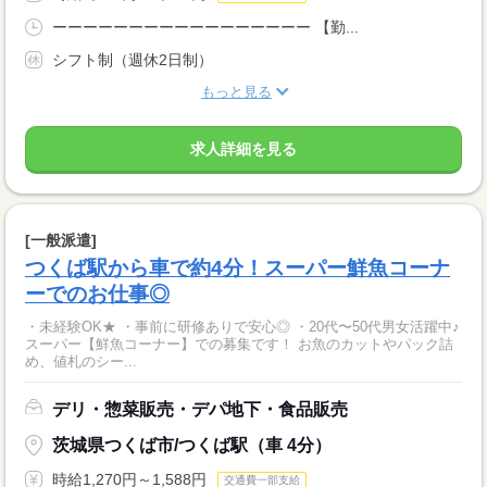
ーーーーーーーーーーーーーーーーー 【勤...
シフト制（週休2日制）
もっと見る
求人詳細を見る
[一般派遣]
つくば駅から車で約4分！スーパー鮮魚コーナ
ーでのお仕事◎
・未経験OK★ ・事前に研修ありで安心◎ ・20代〜50代男女活躍中♪
スーパー【鮮魚コーナー】での募集です！ お魚のカットやパック詰
め、値札のシー...
デリ・惣菜販売・デパ地下・食品販売
茨城県つくば市/つくば駅（車 4分）
時給1,270円～1,588円
交通費一部支給