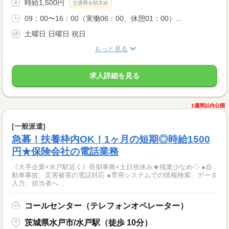
時給1,500円
交通費全額支給
09：00〜16：00（実働06：00、休憩01：00）...
土曜日 日曜日 祝日
もっと見る
求人詳細を見る
1週間以内公開
[一般派遣]
急募！扶養枠内OK！1ヶ月の短期◎時給1500
円★保険会社の電話業務
《大手企業×水戸駅近く》長期事務×土日祝休み★残業少なめ◇ ●自
動車事故、災害被害の電話対応 ●専用システムでの情報検索、データ
入力、担当者へ...
コールセンター（テレフォンオペレーター）
茨城県水戸市/水戸駅（徒歩 10分）