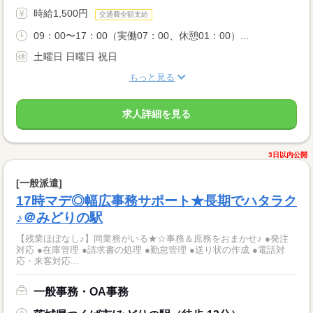
時給1,500円
交通費全額支給
09：00〜17：00（実働07：00、休憩01：00）...
土曜日 日曜日 祝日
もっと見る
求人詳細を見る
3日以内公開
[一般派遣]
17時マデ◎幅広事務サポート★長期でハタラク
♪＠みどりの駅
【残業ほぼなし♪】同業務がいる★☆事務＆庶務をおまかせ♪ ●発注
対応 ●在庫管理 ●請求書の処理 ●勤怠管理 ●送り状の作成 ●電話対
応・来客対応...
一般事務・OA事務