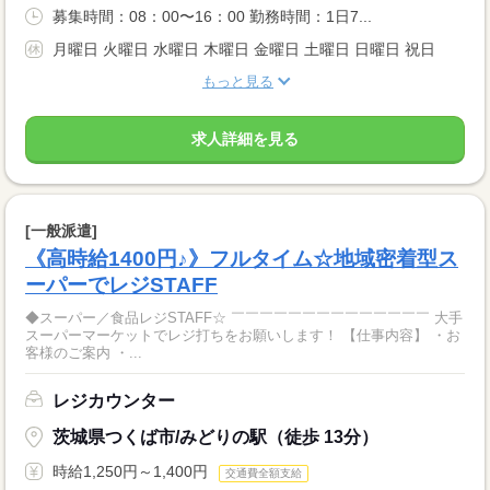
募集時間：08：00〜16：00 勤務時間：1日7...
月曜日 火曜日 水曜日 木曜日 金曜日 土曜日 日曜日 祝日
もっと見る
求人詳細を見る
[一般派遣]
《高時給1400円♪》フルタイム☆地域密着型ス
ーパーでレジSTAFF
◆スーパー／食品レジSTAFF☆ ￣￣￣￣￣￣￣￣￣￣￣￣￣￣ 大手
スーパーマーケットでレジ打ちをお願いします！ 【仕事内容】 ・お
客様のご案内 ・...
レジカウンター
茨城県つくば市/みどりの駅（徒歩 13分）
時給1,250円～1,400円
交通費全額支給