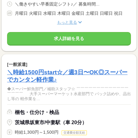
＼働きやすい早番固定シフト♪／ 募集時間...
月曜日 火曜日 水曜日 木曜日 金曜日 土曜日 日曜日 祝日
もっと見る
求人詳細を見る
[一般派遣]
＼時給1500円start☆／週3日〜OK◎スーパー
でカンタン軽作業♪
◆スーパー鮮魚部門／補助スタッフ☆ ￣￣￣￣￣￣￣￣￣￣￣￣￣
￣￣￣￣ 大手スーパーマーケット水産部門で パック詰めや、品出
し等の 軽作業を...
梱包・仕分け・検品
茨城県坂東市/中妻駅（車 20分）
時給1,300円～1,500円
交通費全額支給