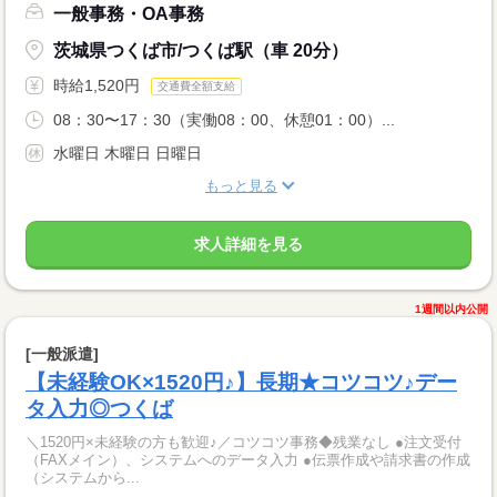
一般事務・OA事務
茨城県つくば市/つくば駅（車 20分）
時給1,520円
交通費全額支給
08：30〜17：30（実働08：00、休憩01：00）...
水曜日 木曜日 日曜日
もっと見る
求人詳細を見る
1週間以内公開
[一般派遣]
【未経験OK×1520円♪】長期★コツコツ♪デー
タ入力◎つくば
＼1520円×未経験の方も歓迎♪／コツコツ事務◆残業なし ●注文受付
（FAXメイン）、システムへのデータ入力 ●伝票作成や請求書の作成
（システムから...