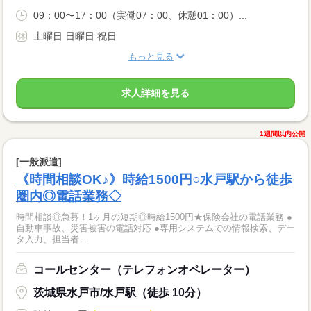
09：00〜17：00（実働07：00、休憩01：00）...
土曜日 日曜日 祝日
もっと見る
求人詳細を見る
1週間以内公開
[一般派遣]
《時間相談OK♪》時給1500円○水戸駅から徒歩
圏内◎電話業務◇
時間相談◎急募！1ヶ月の短期◎時給1500円★保険会社の電話業務 ●
自動車事故、災害被害の電話対応 ●専用システムでの情報検索、デー
タ入力、担当者...
コールセンター（テレフォンオペレーター）
茨城県水戸市/水戸駅（徒歩 10分）