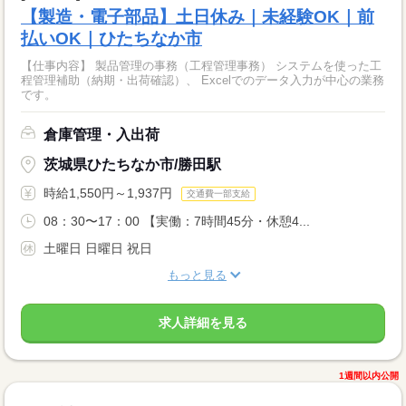
【製造・電子部品】土日休み｜未経験OK｜前
払いOK｜ひたちなか市
【仕事内容】 製品管理の事務（工程管理事務） システムを使った工
程管理補助（納期・出荷確認）、 Excelでのデータ入力が中心の業務
です。
倉庫管理・入出荷
茨城県ひたちなか市/勝田駅
時給1,550円～1,937円
交通費一部支給
08：30〜17：00 【実働：7時間45分・休憩4...
土曜日 日曜日 祝日
もっと見る
求人詳細を見る
1週間以内公開