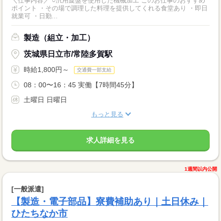
＼仕事内容／ ○汎用旋盤を使用した機械加工 このお仕事のおすすめ
ポイント ・その場で調理した料理を提供してくれる食堂あり ・即日
就業可 ・日勤...
製造（組立・加工）
茨城県日立市/常陸多賀駅
時給1,800円～
交通費一部支給
08：00〜16：45 実働【7時間45分】
土曜日 日曜日
もっと見る
求人詳細を見る
1週間以内公開
[一般派遣]
【製造・電子部品】寮費補助あり｜土日休み｜
ひたちなか市