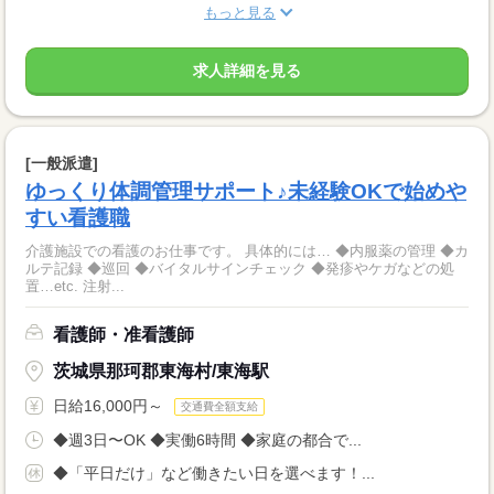
もっと見る
求人詳細を見る
[一般派遣]
ゆっくり体調管理サポート♪未経験OKで始めや
すい看護職
介護施設での看護のお仕事です。 具体的には… ◆内服薬の管理 ◆カ
ルテ記録 ◆巡回 ◆バイタルサインチェック ◆発疹やケガなどの処
置…etc. 注射...
看護師・准看護師
茨城県那珂郡東海村/東海駅
日給16,000円～
交通費全額支給
◆週3日〜OK ◆実働6時間 ◆家庭の都合で...
◆「平日だけ」など働きたい日を選べます！...