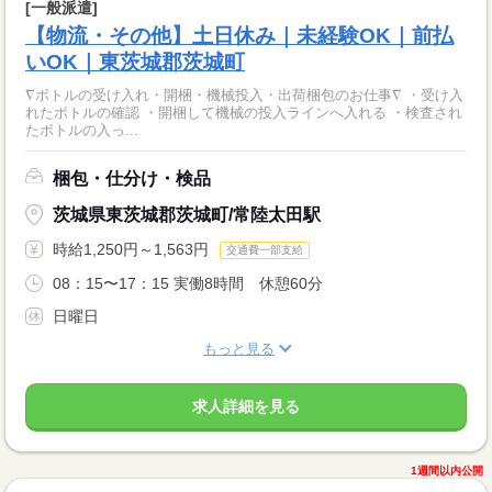
[一般派遣]
【物流・その他】土日休み｜未経験OK｜前払
いOK｜東茨城郡茨城町
∇ボトルの受け入れ・開梱・機械投入・出荷梱包のお仕事∇ ・受け入
れたボトルの確認 ・開梱して機械の投入ラインへ入れる ・検査され
たボトルの入っ...
梱包・仕分け・検品
茨城県東茨城郡茨城町/常陸太田駅
時給1,250円～1,563円
交通費一部支給
08：15〜17：15 実働8時間 休憩60分
日曜日
もっと見る
求人詳細を見る
1週間以内公開