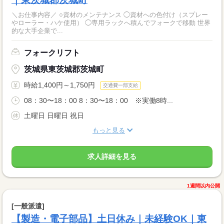
＼お仕事内容／ ○資材のメンテナンス ◯資材への色付け（スプレー
やローラー・ハケ使用） ◯専用ラックへ積んでフォークで移動 世界
的な大手企業で...
フォークリフト
茨城県東茨城郡茨城町
時給1,400円～1,750円
交通費一部支給
08：30〜18：00 8：30〜18：00 ※実働8時...
土曜日 日曜日 祝日
もっと見る
求人詳細を見る
1週間以内公開
[一般派遣]
【製造・電子部品】土日休み｜未経験OK｜東