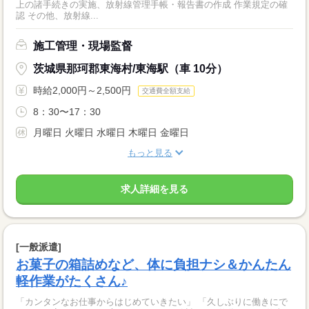
上の諸手続きの実施、放射線管理手帳・報告書の作成 作業規定の確
認 その他、放射線...
施工管理・現場監督
茨城県那珂郡東海村/東海駅（車 10分）
時給2,000円～2,500円
交通費全額支給
8：30〜17：30
月曜日 火曜日 水曜日 木曜日 金曜日
もっと見る
求人詳細を見る
[一般派遣]
お菓子の箱詰めなど、体に負担ナシ＆かんたん
軽作業がたくさん♪
「カンタンなお仕事からはじめていきたい」 「久しぶりに働きにで