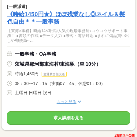
[一般派遣]
《時給1450円★》ほぼ残業なし◎ネイル＆髪
色自由＊＊一般事務
【東海×事務】時給1450円◎人気の現場事務所♪コツコツサポート事
務！ ●書類の作成 ●データ入力 ●来客・電話対応 ●まれに備品買い出
しや郵便局へ...
一般事務・OA事務
茨城県那珂郡東海村/東海駅（車 10分）
時給1,450円
交通費全額支給
08：30〜17：15（実働07：45、休憩01：00）...
土曜日 日曜日 祝日
もっと見る
求人詳細を見る
1週間以内公開