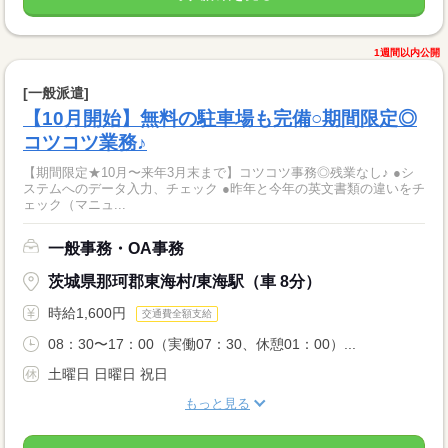
1週間以内公開
[一般派遣]
【10月開始】無料の駐車場も完備○期間限定◎
コツコツ業務♪
【期間限定★10月〜来年3月末まで】コツコツ事務◎残業なし♪ ●シ
ステムへのデータ入力、チェック ●昨年と今年の英文書類の違いをチ
ェック（マニュ...
一般事務・OA事務
茨城県那珂郡東海村/東海駅（車 8分）
時給1,600円
交通費全額支給
08：30〜17：00（実働07：30、休憩01：00）...
土曜日 日曜日 祝日
もっと見る