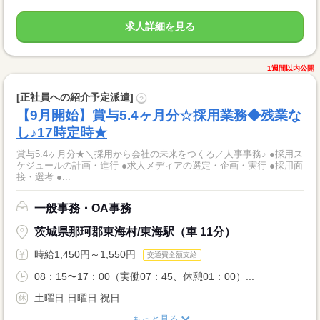
求人詳細を見る
1週間以内公開
[正社員への紹介予定派遣]
?
【9月開始】賞与5.4ヶ月分☆採用業務◆残業な
し♪17時定時★
賞与5.4ヶ月分★＼採用から会社の未来をつくる／人事事務♪ ●採用ス
ケジュールの計画・進行 ●求人メディアの選定・企画・実行 ●採用面
接・選考 ●...
一般事務・OA事務
茨城県那珂郡東海村/東海駅（車 11分）
時給1,450円～1,550円
交通費全額支給
08：15〜17：00（実働07：45、休憩01：00）...
土曜日 日曜日 祝日
もっと見る