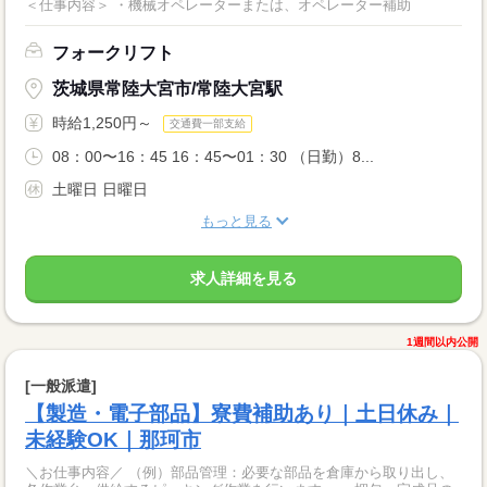
＜仕事内容＞ ・機械オペレーターまたは、オペレーター補助
フォークリフト
茨城県常陸大宮市/常陸大宮駅
時給1,250円～
交通費一部支給
08：00〜16：45 16：45〜01：30 （日勤）8...
土曜日 日曜日
もっと見る
求人詳細を見る
1週間以内公開
[一般派遣]
【製造・電子部品】寮費補助あり｜土日休み｜
未経験OK｜那珂市
＼お仕事内容／ （例）部品管理：必要な部品を倉庫から取り出し、