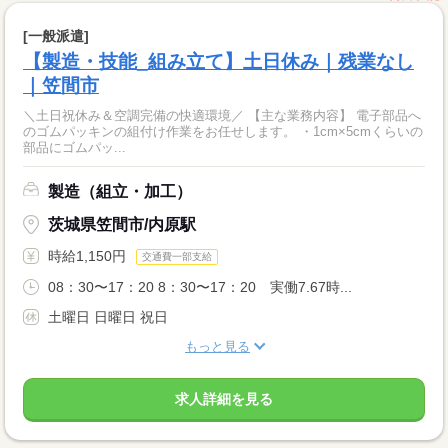
[一般派遣]
【製造・技能_組み立て】土日休み｜残業なし
｜笠間市
＼土日祝休み＆空調完備の快適環境／ 【主な業務内容】 電子部品へ
のゴムパッキンの組付け作業をお任せします。 ・1cm×5cmくらいの
部品にゴムパッ...
製造（組立・加工）
茨城県笠間市/内原駅
時給1,150円
交通費一部支給
08：30〜17：20 8：30〜17：20 実働7.67時...
土曜日 日曜日 祝日
もっと見る
求人詳細を見る