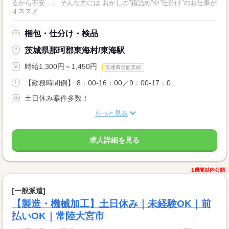
るから不安…」 そんな方には おかしの”箱詰め”や”仕分け”のお仕事が
オススメ...
梱包・仕分け・検品
茨城県那珂郡東海村/東海駅
時給1,300円～1,450円
交通費全額支給
【勤務時間例】 8：00-16：00／9：00-17：0...
土日休み案件多数！
もっと見る
求人詳細を見る
1週間以内公開
[一般派遣]
【製造・機械加工】土日休み｜未経験OK｜前
払いOK｜常陸大宮市