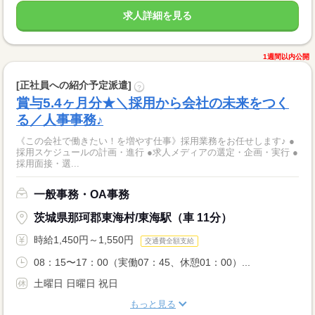
求人詳細を見る
1週間以内公開
[正社員への紹介予定派遣]
?
賞与5.4ヶ月分★＼採用から会社の未来をつく
る／人事事務♪
《この会社で働きたい！を増やす仕事》採用業務をお任せします♪ ●
採用スケジュールの計画・進行 ●求人メディアの選定・企画・実行 ●
採用面接・選...
一般事務・OA事務
茨城県那珂郡東海村/東海駅（車 11分）
時給1,450円～1,550円
交通費全額支給
08：15〜17：00（実働07：45、休憩01：00）...
土曜日 日曜日 祝日
もっと見る