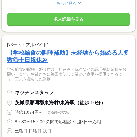
もっと見る
求人詳細を見る
[パート・アルバイト]
【学校給食の調理補助】未経験から始める人多
数◎土日祝休み
学校給食の配膳・盛り付け・仕込み・洗浄などの調理補助業務をお
願いします。生徒たちに毎回美味しく温かい食事を提供できるよ
う、工夫を凝らした業務...
キッチンスタッフ
茨城県那珂郡東海村/東海駅（徒歩 16分）
時給1,074円～
交通費一部支給
8：30〜15：00 の間で応相談 ※週3日〜応相...
土曜日 日曜日 祝日