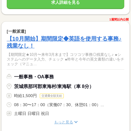
求人詳細を見る
1週間以内公開
[一般派遣]
【10月開始】期間限定◆英語を使用する事務♪
残業なし！
【期間限定★10月〜来年3月末まで】コツコツ事務◎残業なし♪ ●シ
ステムへのデータ入力、チェック ●昨年と今年の英文書類の違いをチ
ェック（マニュ...
一般事務・OA事務
茨城県那珂郡東海村/東海駅（車 8分）
時給1,500円
交通費全額支給
08：30〜17：00（実働07：30、休憩01：00）...
土曜日 日曜日 祝日
もっと見る