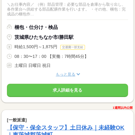
＼お仕事内容／ （例）部品管理：必要な部品を倉庫から取り出し、
各作業台へ供給する部品配膳作業を行います。 ・その他、梱包：完
成品の梱包作...
梱包・仕分け・検品
茨城県ひたちなか市/勝田駅
時給1,500円～1,875円
交通費一部支給
08：30〜17：00 【実働：7時間45分】
土曜日 日曜日 祝日
もっと見る
求人詳細を見る
1週間以内公開
[一般派遣]
【保守・保全スタッフ】土日休み｜未経験OK
｜東茨城郡茨城町