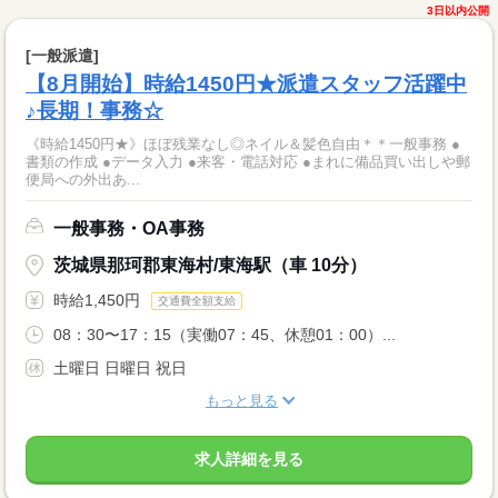
3日以内公開
[一般派遣]
【8月開始】時給1450円★派遣スタッフ活躍中
♪長期！事務☆
《時給1450円★》ほぼ残業なし◎ネイル＆髪色自由＊＊一般事務 ●
書類の作成 ●データ入力 ●来客・電話対応 ●まれに備品買い出しや郵
便局への外出あ...
一般事務・OA事務
茨城県那珂郡東海村/東海駅（車 10分）
時給1,450円
交通費全額支給
08：30〜17：15（実働07：45、休憩01：00）...
土曜日 日曜日 祝日
もっと見る
求人詳細を見る