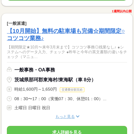
1週間以内公開
[一般派遣]
【10月開始】無料の駐車場も完備☆期間限定○
コツコツ業務♪
【期間限定★10月〜来年3月末まで】コツコツ事務◎残業なし♪ ●シ
ステムへのデータ入力、チェック ●昨年と今年の英文書類の違いをチ
ェック（マニュ...
一般事務・OA事務
茨城県那珂郡東海村/東海駅（車 8分）
時給1,600円～1,650円
交通費全額支給
08：30〜17：00（実働07：30、休憩01：00）...
土曜日 日曜日 祝日
もっと見る
求人詳細を見る