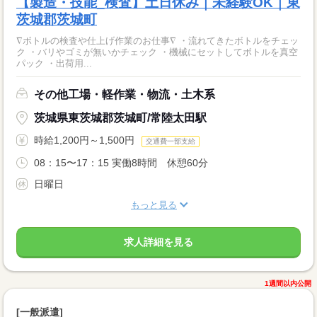
【製造・技能_検査】土日休み｜未経験OK｜東
茨城郡茨城町
∇ボトルの検査や仕上げ作業のお仕事∇ ・流れてきたボトルをチェッ
ク ・バリやゴミが無いかチェック ・機械にセットしてボトルを真空
パック ・出荷用...
その他工場・軽作業・物流・土木系
茨城県東茨城郡茨城町/常陸太田駅
時給1,200円～1,500円
交通費一部支給
08：15〜17：15 実働8時間 休憩60分
日曜日
もっと見る
求人詳細を見る
1週間以内公開
[一般派遣]