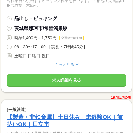
各作業台へ供給するピッキング作業を行います。 ・梱包：完成品の
梱包作業、木箱へ...
品出し・ピッキング
茨城県那珂市/常陸鴻巣駅
時給1,400円～1,750円
交通費一部支給
08：30〜17：00 【実働：7時間45分】
土曜日 日曜日 祝日
もっと見る
求人詳細を見る
1週間以内公開
[一般派遣]
【製造・非鉄金属】土日休み｜未経験OK｜前
払いOK｜日立市