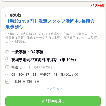
3日以内公開
[一般派遣]
【時給1450円】派遣スタッフ活躍中♪長期☆一
般事務◇
9月開始★《時給1450円★》ほぼ残業なし◎ネイル＆髪色自由＊＊一
般事務 ●書類の作成 ●データ入力 ●来客・電話対応 ●まれに備品買い
出しや郵便局...
一般事務・OA事務
茨城県那珂郡東海村/東海駅（車 10分）
時給1,450円
交通費全額支給
08：30〜17：15（実働07：45、休憩01：00）...
土曜日 日曜日 祝日
もっと見る
求人詳細を見る