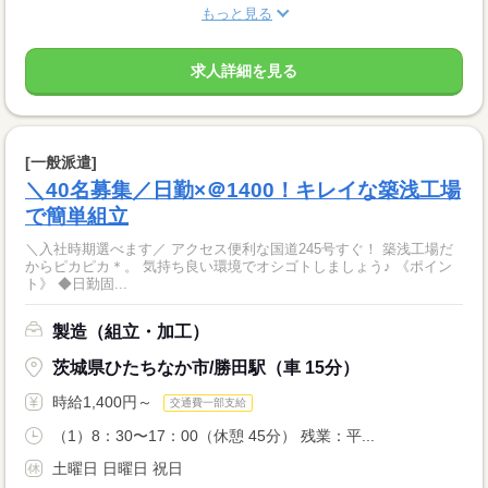
もっと見る
求人詳細を見る
[一般派遣]
＼40名募集／日勤×＠1400！キレイな築浅工場
で簡単組立
＼入社時期選べます／ アクセス便利な国道245号すぐ！ 築浅工場だ
からピカピカ＊。 気持ち良い環境でオシゴトしましょう♪ 《ポイン
ト》 ◆日勤固...
製造（組立・加工）
茨城県ひたちなか市/勝田駅（車 15分）
時給1,400円～
交通費一部支給
（1）8：30〜17：00（休憩 45分） 残業：平...
土曜日 日曜日 祝日