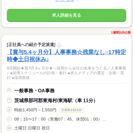
求人詳細を見る
1週間以内公開
[正社員への紹介予定派遣]
?
【賞与5.4ヶ月分】人事事務☆残業なし○17時定
時◆土日祝休み♪
9月開始★賞与5.4ヶ月分★＼採用から会社の未来をつくる／人事事務
♪ ●採用スケジュールの計画・進行 ●求人メディアの選定・企画・実
行 ●採用面接...
一般事務・OA事務
茨城県那珂郡東海村/東海駅（車 11分）
時給1,450円～1,550円
交通費全額支給
08：15〜17：00（実働07：45、休憩01：00）...
土曜日 日曜日 祝日