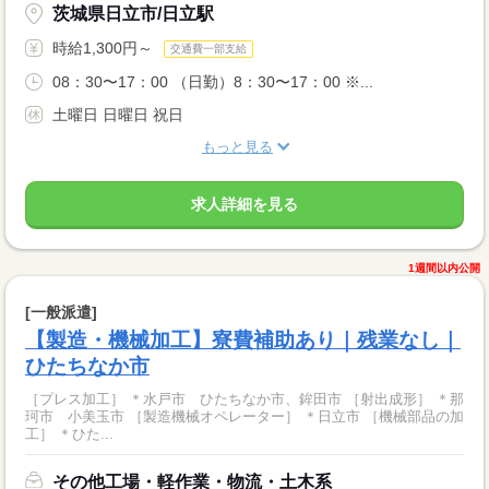
茨城県日立市/日立駅
時給1,300円～
交通費一部支給
08：30〜17：00 （日勤）8：30〜17：00 ※...
土曜日 日曜日 祝日
もっと見る
求人詳細を見る
1週間以内公開
[一般派遣]
【製造・機械加工】寮費補助あり｜残業なし｜
ひたちなか市
［プレス加工］ ＊水戸市 ひたちなか市、鉾田市 ［射出成形］ ＊那
珂市 小美玉市 ［製造機械オペレーター］ ＊日立市 ［機械部品の加
工］ ＊ひた...
その他工場・軽作業・物流・土木系