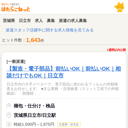
茨城県 日立市 求人 募集 派遣の求人募集
派遣スタッフ活躍中に関する求人情報を見てみる
1,643
ヒット件数：
件
1週間以内公開
[一般派遣]
【製造・電子部品】前払いOK｜前払いOK｜相
談だけでもOK｜日立市
日立市内の大手メーカーで、電子部品に使われるフィルムの外観検
査をお任せします。 ■主な業務 ・目視検査（スリット工程での外観
確認） ・顕微鏡・...
梱包・仕分け・検品
茨城県日立市/日立駅
時給1,500円～1,875円
交通費一部支給