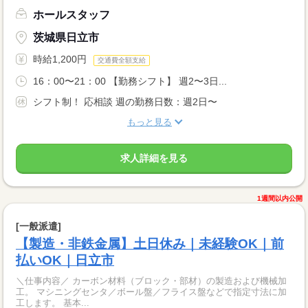
ホールスタッフ
茨城県日立市
時給1,200円
交通費全額支給
16：00〜21：00 【勤務シフト】 週2〜3日...
シフト制！ 応相談 週の勤務日数：週2日〜
もっと見る
求人詳細を見る
1週間以内公開
[一般派遣]
【製造・非鉄金属】土日休み｜未経験OK｜前
払いOK｜日立市
＼仕事内容／ カーボン材料（ブロック・部材）の製造および機械加
工。 マシニングセンタ／ボール盤／フライス盤などで指定寸法に加
工します。 基本...