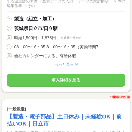
する温度計の準備 ・品質データの入力 ・データの統計解析 ・RPAの
編集作業 ・その...
製造（組立・加工）
茨城県日立市/日立駅
時給1,500円～1,875円
交通費一部支給
08：00〜16：35 8：00〜16：35（実動時間7...
会社カレンダーによる、有給休暇
もっと見る
求人詳細を見る
1週間以内公開
[一般派遣]
【製造・電子部品】土日休み｜未経験OK｜前
払いOK｜日立市