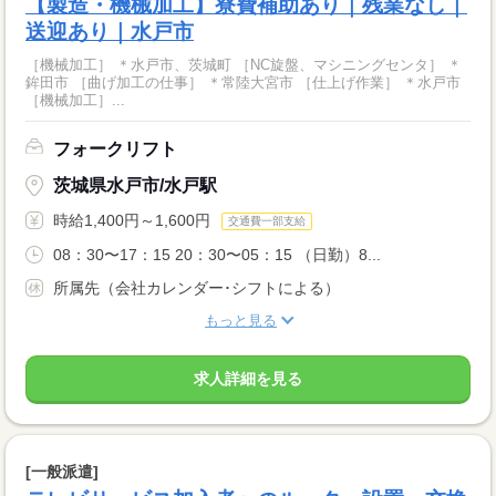
【製造・機械加工】寮費補助あり｜残業なし｜
送迎あり｜水戸市
［機械加工］ ＊水戸市、茨城町 ［NC旋盤、マシニングセンタ］ ＊
鉾田市 ［曲げ加工の仕事］ ＊常陸大宮市 ［仕上げ作業］ ＊水戸市
［機械加工］...
フォークリフト
茨城県水戸市/水戸駅
時給1,400円～1,600円
交通費一部支給
08：30〜17：15 20：30〜05：15 （日勤）8...
所属先（会社カレンダー･シフトによる）
もっと見る
求人詳細を見る
[一般派遣]