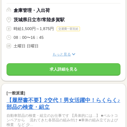
倉庫管理・入出荷
茨城県日立市/常陸多賀駅
時給1,500円～1,875円
交通費一部支給
08：00〜16：45
土曜日 日曜日
もっと見る
求人詳細を見る
[一般派遣]
【履歴書不要】2交代！男女活躍中！らくらく♪
部品の検査・組立
自動車部品の検査・組立のお仕事です 【具体的には…】 ■ベルトコ
ンベアから 流れてきた各部品の組み付け ■車体の組み立ておよび
検査 など 少...