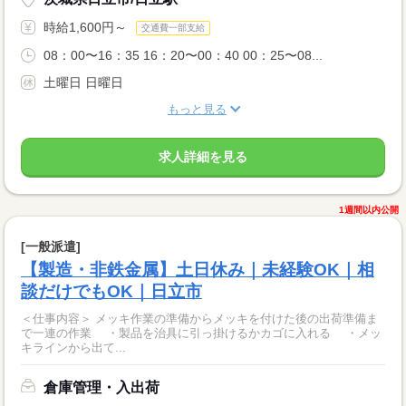
時給1,600円～
交通費一部支給
08：00〜16：35 16：20〜00：40 00：25〜08...
土曜日 日曜日
もっと見る
求人詳細を見る
1週間以内公開
[一般派遣]
【製造・非鉄金属】土日休み｜未経験OK｜相
談だけでもOK｜日立市
＜仕事内容＞ メッキ作業の準備からメッキを付けた後の出荷準備ま
で一連の作業 ・製品を治具に引っ掛けるかカゴに入れる ・メッ
キラインから出て...
倉庫管理・入出荷