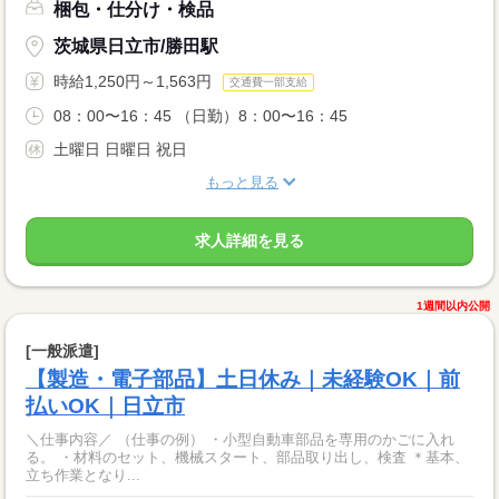
梱包・仕分け・検品
茨城県日立市/勝田駅
時給1,250円～1,563円
交通費一部支給
08：00〜16：45 （日勤）8：00〜16：45
土曜日 日曜日 祝日
もっと見る
求人詳細を見る
1週間以内公開
[一般派遣]
【製造・電子部品】土日休み｜未経験OK｜前
払いOK｜日立市
＼仕事内容／ （仕事の例） ・小型自動車部品を専用のかごに入れ
る。 ・材料のセット、機械スタート、部品取り出し、検査 ＊基本、
立ち作業となり...