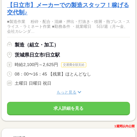
【日立市】メーカーでの製造スタッフ！稼げる
交代制♪
■製造作業 粉砕・配合・混練・押出・打抜き・積層・熱プレス・ス
ライス・ラミネート作業 ■勤務条件 ・就業曜日 5日/週（月〜金、
会社カレンダ...
製造（組立・加工）
茨城県日立市/日立駅
時給2,100円～2,625円
交通費全額支給
08：00〜16：45 【残業】ほとんどなし
土曜日 日曜日 祝日
もっと見る
求人詳細を見る
1週間以内公開