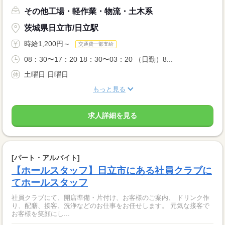
その他工場・軽作業・物流・土木系
茨城県日立市/日立駅
時給1,200円～
交通費一部支給
08：30〜17：20 18：30〜03：20 （日勤）8...
土曜日 日曜日
もっと見る
求人詳細を見る
[パート・アルバイト]
【ホールスタッフ】日立市にある社員クラブに
てホールスタッフ
社員クラブにて、開店準備・片付け、お客様のご案内、 ドリンク作
り、配膳、接客、洗浄などのお仕事をお任せします。 元気な接客で
お客様を笑顔にし...