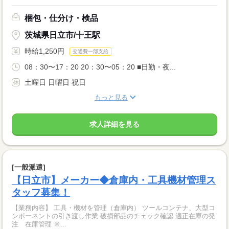
梱包・仕分け・検品
茨城県日立市/十王駅
時給1,250円
交通費一部支給
08：30〜17：20 20：30〜05：20 ■日勤・夜...
土曜日 日曜日 祝日
もっと見る
求人詳細を見る
[一般派遣]
【日立市】メーカー◆倉庫内・工具機材管理ス
タッフ募集！
【業務内容】 工具・機材を管理（倉庫内） ツールコンテナ、大型コ
ンポーネントの引き渡し作業 破損部品のチェック確認 適正在庫の発
注 在庫管理 ※...