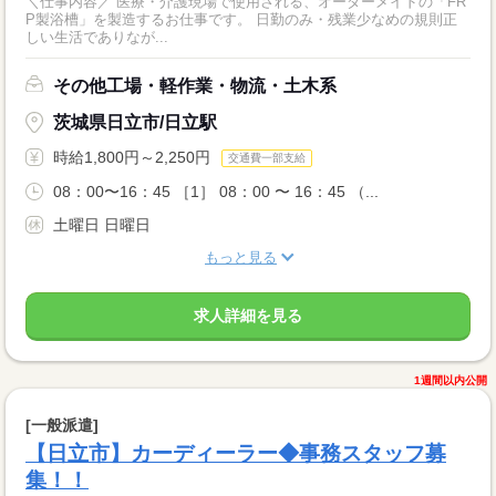
＼仕事内容／ 医療・介護現場で使用される、オーダーメイドの「FR
P製浴槽」を製造するお仕事です。 日勤のみ・残業少なめの規則正
しい生活でありなが...
その他工場・軽作業・物流・土木系
茨城県日立市/日立駅
時給1,800円～2,250円
交通費一部支給
08：00〜16：45 ［1］ 08：00 〜 16：45 （...
土曜日 日曜日
もっと見る
求人詳細を見る
1週間以内公開
[一般派遣]
【日立市】カーディーラー◆事務スタッフ募
集！！