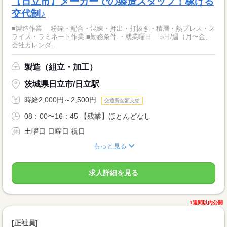
【日立市】メーカーでの製造スタッフ！稼げる
交代制♪
■製造作業 粉砕・配合・混練・押出・打抜き・積層・熱プレス・ス
ライス・ラミネート作業 ■勤務条件 ・就業曜日 5日/週（月〜金、
会社カレンダ...
製造（組立・加工）
茨城県日立市/日立駅
時給2,000円～2,500円
交通費全額支給
08：00〜16：45 【残業】ほとんどなし
土曜日 日曜日 祝日
もっと見る
求人詳細を見る
1週間以内公開
[正社員]