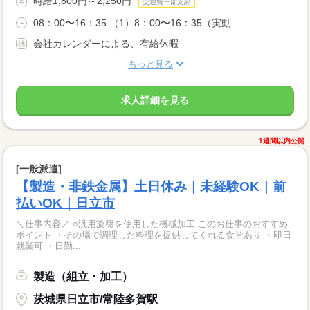
時給1,800円～2,250円
交通費一部支給
08：00〜16：35 （1）8：00〜16：35（実動...
会社カレンダーによる、有給休暇
もっと見る
求人詳細を見る
1週間以内公開
[一般派遣]
【製造・非鉄金属】土日休み｜未経験OK｜前
払いOK｜日立市
＼仕事内容／ ○汎用旋盤を使用した機械加工 このお仕事のおすすめ
ポイント ・その場で調理した料理を提供してくれる食堂あり ・即日
就業可 ・日勤...
製造（組立・加工）
茨城県日立市/常陸多賀駅