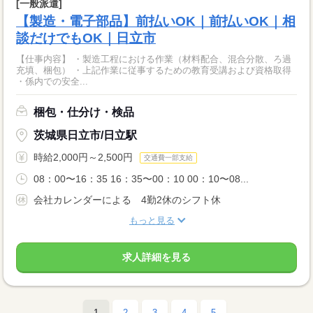
[一般派遣]
【製造・電子部品】前払いOK｜前払いOK｜相
談だけでもOK｜日立市
【仕事内容】 ・製造工程における作業（材料配合、混合分散、ろ過
充填、梱包） ・上記作業に従事するための教育受講および資格取得
・係内での安全...
梱包・仕分け・検品
茨城県日立市/日立駅
時給2,000円～2,500円
交通費一部支給
08：00〜16：35 16：35〜00：10 00：10〜08...
会社カレンダーによる 4勤2休のシフト休
もっと見る
求人詳細を見る
1
2
3
4
5