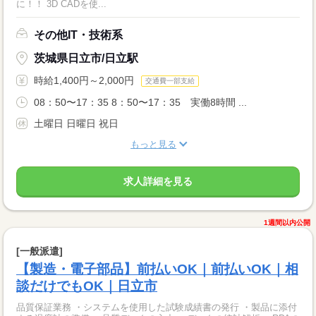
に！！ 3D CADを使...
その他IT・技術系
茨城県日立市/日立駅
時給1,400円～2,000円
交通費一部支給
08：50〜17：35 8：50〜17：35 実働8時間 ...
土曜日 日曜日 祝日
もっと見る
求人詳細を見る
1週間以内公開
[一般派遣]
【製造・電子部品】前払いOK｜前払いOK｜相
談だけでもOK｜日立市
品質保証業務 ・システムを使用した試験成績書の発行 ・製品に添付