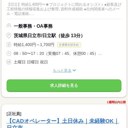
【日立】時給1,400円〜★プロジェクトに関わるオシゴト♪ ●顧客及び
工程情報の情報収集および整理､資料作成補助 ●社内関係者へのメー
ル・電話連絡､...
一般事務・OA事務
茨城県日立市/日立駅（徒歩 13分）
時給1,400円～1,700円
交通費全額支給
08：50〜17：20（実働07：45、休憩00：45）...
土曜日 日曜日 祝日
もっと見る
求人詳細を見る
1週間以内公開
[正社員]
【CADオペレーター】土日休み｜未経験OK｜
日立市