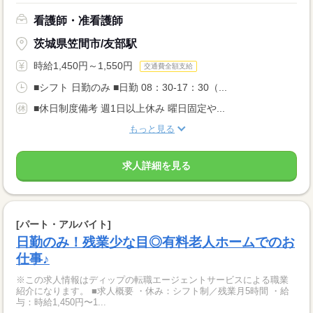
看護師・准看護師
茨城県笠間市/友部駅
時給1,450円～1,550円
交通費全額支給
■シフト 日勤のみ ■日勤 08：30-17：30（...
■休日制度備考 週1日以上休み 曜日固定や...
もっと見る
求人詳細を見る
[パート・アルバイト]
日勤のみ！残業少な目◎有料老人ホームでのお
仕事♪
※この求人情報はディップの転職エージェントサービスによる職業
紹介になります。 ■求人概要 ・休み：シフト制／残業月5時間 ・給
与：時給1,450円〜1...