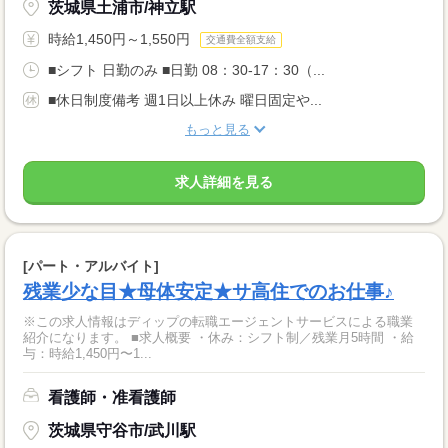
茨城県土浦市/神立駅
時給1,450円～1,550円
交通費全額支給
■シフト 日勤のみ ■日勤 08：30-17：30（...
■休日制度備考 週1日以上休み 曜日固定や...
もっと見る
求人詳細を見る
[パート・アルバイト]
残業少な目★母体安定★サ高住でのお仕事♪
※この求人情報はディップの転職エージェントサービスによる職業
紹介になります。 ■求人概要 ・休み：シフト制／残業月5時間 ・給
与：時給1,450円〜1...
看護師・准看護師
茨城県守谷市/武川駅