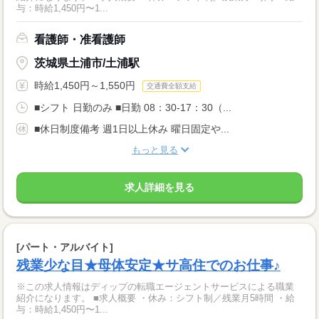
与：時給1,450円〜1...
看護師・准看護師
茨城県土浦市/土浦駅
時給1,450円～1,550円
交通費全額支給
■シフト 日勤のみ ■日勤 08：30-17：30（...
■休日制度備考 週1日以上休み 曜日固定や...
もっと見る
求人詳細を見る
[パート・アルバイト]
残業少な目★母体安定★サ高住でのお仕事♪
※この求人情報はディップの転職エージェントサービスによる職業
紹介になります。 ■求人概要 ・休み：シフト制／残業月5時間 ・給
与：時給1,450円〜1...