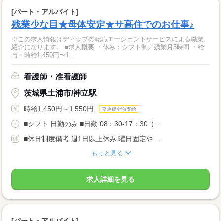
[パート・アルバイト]
残業少な目★母体安定★サ高住でのお仕事♪
※この求人情報はディップの転職エージェントサービスによる職業
紹介になります。 ■求人概要 ・休み：シフト制／残業月5時間 ・給
与：時給1,450円〜1...
看護師・准看護師
茨城県土浦市/神立駅
時給1,450円～1,550円
交通費全額支給
■シフト 日勤のみ ■日勤 08：30-17：30（...
■休日制度備考 週1日以上休み 曜日固定や...
もっと見る
求人詳細を見る
[パート・アルバイト]