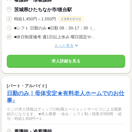
茨城県ひたちなか市/後台駅
時給1,450円～1,550円
交通費全額支給
■シフト 日勤のみ ■日勤 08：30-17：30（...
■休日制度備考 週1日以上休み 曜日固定や...
もっと見る
求人詳細を見る
[パート・アルバイト]
日勤のみ！母体安定★有料老人ホームでのお仕
事♪
※この求人情報はディップの転職エージェントサービスによる職業
紹介になります。 ■求人概要 ・休み：シフト制／残業月5時間 ・給
与：時給1,450円〜1...
看護師・准看護師