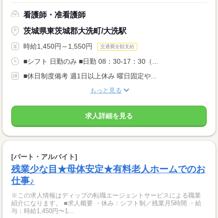
看護師・准看護師
茨城県東茨城郡大洗町/大洗駅
時給1,450円～1,550円
交通費全額支給
■シフト 日勤のみ ■日勤 08：30-17：30（...
■休日制度備考 週1日以上休み 曜日固定や...
もっと見る
求人詳細を見る
[パート・アルバイト]
残業少な目★母体安定★有料老人ホームでのお
仕事♪
※この求人情報はディップの転職エージェントサービスによる職業
紹介になります。 ■求人概要 ・休み：シフト制／残業月5時間 ・給
与：時給1,450円〜1...