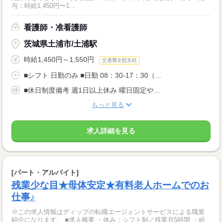
与：時給1,450円〜1...
看護師・准看護師
茨城県土浦市/土浦駅
時給1,450円～1,550円
交通費全額支給
■シフト 日勤のみ ■日勤 08：30-17：30（...
■休日制度備考 週1日以上休み 曜日固定や...
もっと見る
求人詳細を見る
[パート・アルバイト]
残業少な目★母体安定★有料老人ホームでのお
仕事♪
※この求人情報はディップの転職エージェントサービスによる職業
紹介になります。 ■求人概要 ・休み：シフト制／残業月5時間 ・給