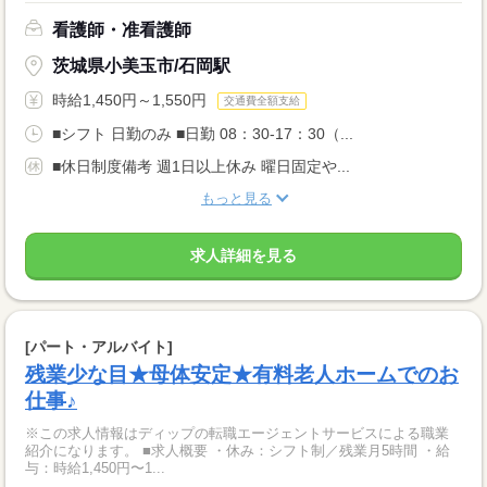
看護師・准看護師
茨城県小美玉市/石岡駅
時給1,450円～1,550円
交通費全額支給
■シフト 日勤のみ ■日勤 08：30-17：30（...
■休日制度備考 週1日以上休み 曜日固定や...
もっと見る
求人詳細を見る
[パート・アルバイト]
残業少な目★母体安定★有料老人ホームでのお
仕事♪
※この求人情報はディップの転職エージェントサービスによる職業
紹介になります。 ■求人概要 ・休み：シフト制／残業月5時間 ・給
与：時給1,450円〜1...