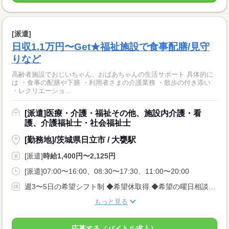
[派遣]
日収1.1万円〜Get★福祉施設で食事配膳/見守
りなど
高齢者施設でおじいちゃん、おばあちゃんの生活サポート 具体的に
は ・食事の配膳や下膳 ・利用者さまの介護業務 ・散歩の付き添い
・レクリエーショ...
[派遣]医療・介護・福祉その他、施設内介護・看
護、介護福祉士・社会福祉士
[勤務地]/茨城県日立市 / 大甕駅
[派遣]
時給1,400円〜2,125円
[派遣]07:00〜16:00、08:30〜17:30、11:00〜20:00
週3〜5日の希望シフト制 ◆希望休取得 ◆希望の曜日相談OK
もっと見る
応募する（バイトル求人）