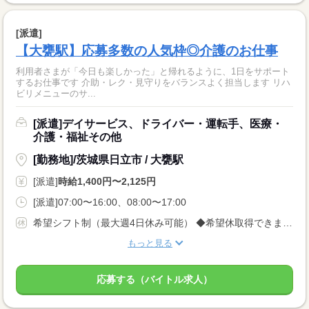
[派遣]
【大甕駅】応募多数の人気枠◎介護のお仕事
利用者さまが「今日も楽しかった」と帰れるように、1日をサポート
するお仕事です 介助・レク・見守りをバランスよく担当します リハ
ビリメニューのサ...
[派遣]デイサービス、ドライバー・運転手、医療・
介護・福祉その他
[勤務地]/茨城県日立市 / 大甕駅
[派遣]
時給1,400円〜2,125円
[派遣]07:00〜16:00、08:00〜17:00
希望シフト制（最大週4日休み可能） ◆希望休取得できます♪
もっと見る
応募する（バイトル求人）