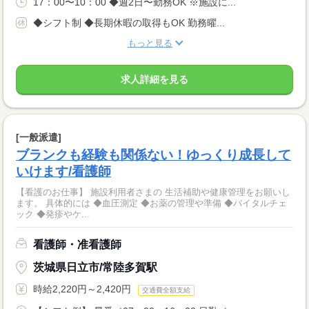
17：00〜10：00 ◆週2日〜勤務OK ※施設に...
◆シフト制 ◆長期休暇の取得もOK 勤務曜...
もっと見る
求人詳細を見る
[一般派遣]
ブランクも経験も関係ない！ゆっくり成長して
いけます/看護師
【看護のお仕事】 施設利用者さまの 生活補助や健康管理をお願いし
ます。 具体的には ◆血圧測定 ◆お薬の管理や準備 ◆バイタルチェ
ック ◆発疹やケ...
看護師・准看護師
茨城県日立市/常陸多賀駅
時給2,220円～2,420円
交通費全額支給