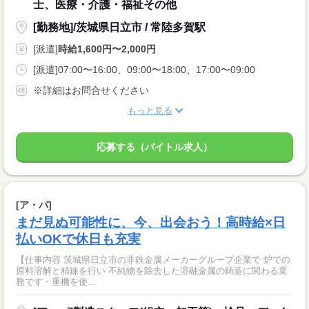
士、医療・介護・福祉その他
[勤務地]/茨城県日立市 / 常陸多賀駅
[派遣]
時給1,600円〜2,000円
[派遣]07:00〜16:00、09:00〜18:00、17:00〜09:00
※詳細はお問合せください
もっと見る
応募する（バイトル求人）
[ア・パ]
まだ見ぬ可能性に、今、出会おう！高時給×日
払いOKで休日も充実
【仕事内容 茨城県日立市の非鉄金属メーカーグループ企業で 炉での
原料溶解と精錬を行い 不純物を除去した溶融金属の鋳造に関わる業
務です・重機を使...