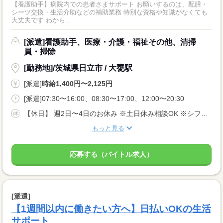
【看護助手】病院内での患者さまサポート お願いするのは、配膳・
シーツ交換・生活介助などの補助業務 特別な資格や知識がなくても
大丈夫です わから...
[派遣]看護助手、医療・介護・福祉その他、清掃
員・掃除
[勤務地]/茨城県日立市 / 大甕駅
[派遣]
時給1,400円〜2,125円
[派遣]07:30〜16:00、08:30〜17:00、12:00〜20:30
【休日】 週2日〜4日のお休み ※土日休み相談OK ※シフト希望考慮します♪
もっと見る
応募する（バイトル求人）
[派遣]
【1週間以内に働きたい方へ】日払いOKの生活
サポート