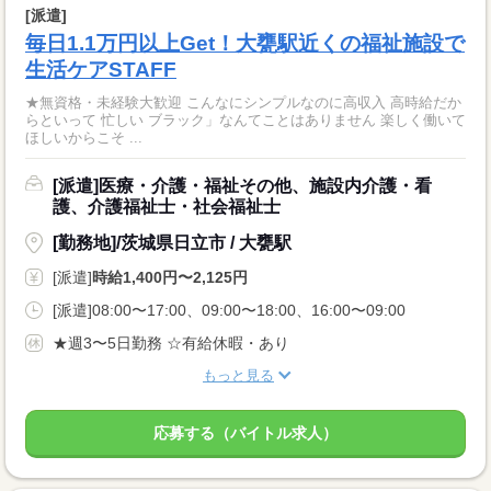
[派遣]
毎日1.1万円以上Get！大甕駅近くの福祉施設で
生活ケアSTAFF
★無資格・未経験大歓迎 こんなにシンプルなのに高収入 高時給だか
らといって 忙しい ブラック」なんてことはありません 楽しく働いて
ほしいからこそ ...
[派遣]医療・介護・福祉その他、施設内介護・看
護、介護福祉士・社会福祉士
[勤務地]/茨城県日立市 / 大甕駅
[派遣]
時給1,400円〜2,125円
[派遣]08:00〜17:00、09:00〜18:00、16:00〜09:00
★週3〜5日勤務 ☆有給休暇・あり
もっと見る
応募する（バイトル求人）