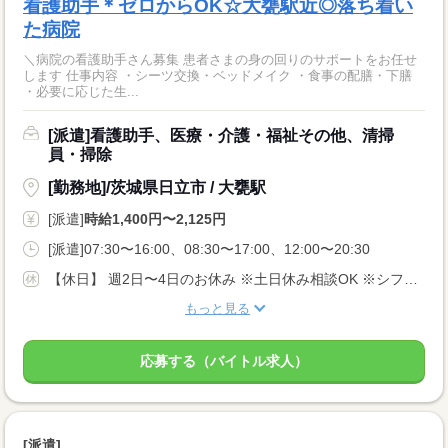
看護助手＊ゼロからOK☆大甕駅近◎落ち着い
た病院
＼病院の看護助手さん募集 患者さまの身の回りのサポートをお任せ
します 仕事内容 ・シーツ交換・ベッドメイク ・食事の配膳・下膳
・必要に応じた生...
[派遣]看護助手、医療・介護・福祉その他、清掃
員・掃除
[勤務地]/茨城県日立市 / 大甕駅
[派遣]
時給1,400円〜2,125円
[派遣]07:30〜16:00、08:30〜17:00、12:00〜20:30
【休日】 週2日〜4日のお休み ※土日休み相談OK ※シフト希望考慮します♪
もっと見る
応募する（バイトル求人）
[派遣]