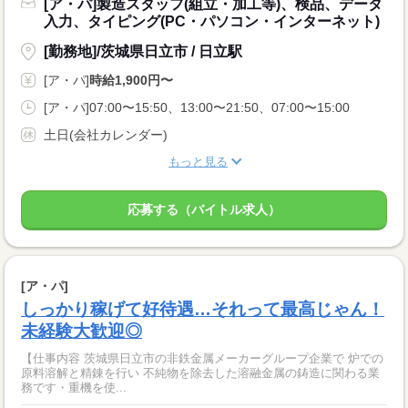
[ア・パ]製造スタッフ(組立・加工等)、検品、データ
入力、タイピング(PC・パソコン・インターネット)
[勤務地]/茨城県日立市 / 日立駅
[ア・パ]
時給1,900円〜
[ア・パ]07:00〜15:50、13:00〜21:50、07:00〜15:00
土日(会社カレンダー)
もっと見る
応募する（バイトル求人）
[ア・パ]
しっかり稼げて好待遇…それって最高じゃん！
未経験大歓迎◎
【仕事内容 茨城県日立市の非鉄金属メーカーグループ企業で 炉での
原料溶解と精錬を行い 不純物を除去した溶融金属の鋳造に関わる業
務です・重機を使...