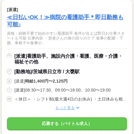
[派遣]
≪日払いOK！≫病院の看護助手＊即日勤務も
可能♪
資格・経験不要で始めやすい看護助手 条件が合えば即日お仕事スタ
ートも可能 仕事内容 ・患者さんの身の回りのケア 食事の配膳・下
膳、車椅子や食事の...
[派遣]看護助手、施設内介護・看護、医療・介護・
福祉その他
[勤務地]/茨城県日立市 / 大甕駅
[派遣]
時給1,400円〜2,125円
[派遣]08:30〜17:30、09:00〜18:00、10:00〜19:00
＜休日＞ ・シフト制(最大週4日のお休み) ・土日休みも相談OK
もっと見る
応募する（バイトル求人）