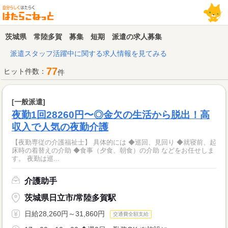
茨城県 常陸多賀 募集 短期 派遣の求人募集
派遣スタッフ活躍中に関する求人情報を見てみる
77
ヒット件数：
件
[一般派遣]
夜勤1回28260円〜◎金欠の生活から脱出！高
収入で人気の夜勤介護
【夜勤専従の介護福祉士】 具体的には ◆巡回、見回り ◆就寝前、起
床時の着替えの介助 ◆食事（夕食、朝食）の介助 などをお任せしま
す。 夜勤は巡...
介護助手
茨城県日立市/常陸多賀駅
日給28,260円～31,860円
交通費全額支給