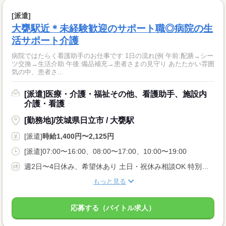
[派遣]
大甕駅近＊未経験歓迎のサポート職◎病院の生
活サポート介護
病院ではたらく看護助手のお仕事です 1日の流れ(例 午前:配膳→シー
ツ交換→生活介助 午後:備品補充→患者さまの見守り あたたかい雰囲
気の中、患者さ...
[派遣]医療・介護・福祉その他、看護助手、施設内
介護・看護
[勤務地]/茨城県日立市 / 大甕駅
[派遣]
時給1,400円〜2,125円
[派遣]07:00〜16:00、08:00〜17:00、10:00〜19:00
週2日〜4日休み、希望休あり 土日・祝休み相談OK 特別・有給休暇
もっと見る
応募する（バイトル求人）