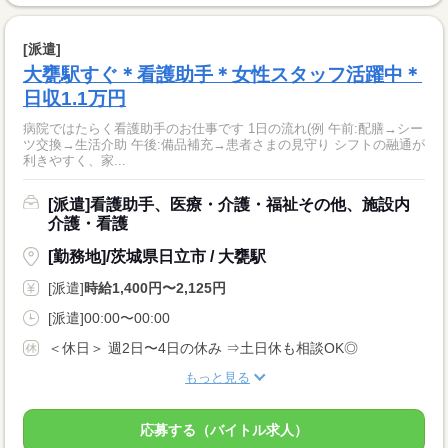
[派遣]
大甕駅すぐ＊看護助手＊女性スタッフ活躍中＊
日収1.1万円
病院ではたらく看護助手のお仕事です 1日の流れ(例 午前:配膳→シー
ツ交換→生活介助 午後:備品補充→患者さまの見守り シフトの融通が
利きやすく、家...
[派遣]看護助手、医療・介護・福祉その他、施設内
介護・看護
[勤務地]/茨城県日立市 / 大甕駅
[派遣]
時給1,400円〜2,125円
[派遣]00:00〜00:00
＜休日＞ 週2日〜4日の休み ⇒土日休も相談OK◎
もっと見る
応募する（バイトル求人）