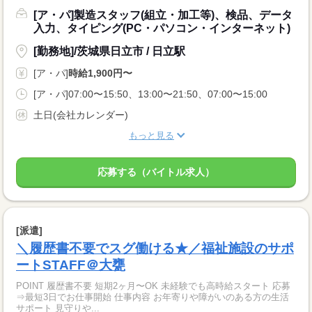
[ア・パ]製造スタッフ(組立・加工等)、検品、データ
入力、タイピング(PC・パソコン・インターネット)
[勤務地]/茨城県日立市 / 日立駅
[ア・パ]
時給1,900円〜
[ア・パ]07:00〜15:50、13:00〜21:50、07:00〜15:00
土日(会社カレンダー)
もっと見る
応募する（バイトル求人）
[派遣]
＼履歴書不要でスグ働ける★／福祉施設のサポ
ートSTAFF＠大甕
POINT 履歴書不要 短期2ヶ月〜OK 未経験でも高時給スタート 応募
⇒最短3日でお仕事開始 仕事内容 お年寄りや障がいのある方の生活
サポート 見守りや...