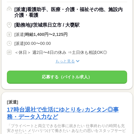
[派遣]看護助手、医療・介護・福祉その他、施設内
介護・看護
[勤務地]/茨城県日立市 / 大甕駅
[派遣]
時給1,400円〜2,125円
[派遣]00:00〜00:00
＜休日＞ 週2日〜4日の休み ⇒土日休も相談OK◎
もっと見る
応募する（バイトル求人）
[派遣]
17時台退社で生活にゆとりを♪カンタン◎事
務・データ入力など
「プライベートと両立できる仕事に就きたい 仕事終わりの時間も充
実させたい メリハリつけて働きたい あなたの思いをスタッフサービ