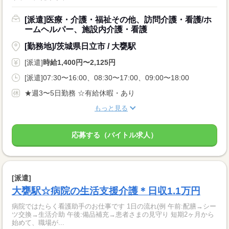
[派遣]医療・介護・福祉その他、訪問介護・看護/ホ
ームヘルパー、施設内介護・看護
[勤務地]/茨城県日立市 / 大甕駅
[派遣]
時給1,400円〜2,125円
[派遣]07:30〜16:00、08:30〜17:00、09:00〜18:00
★週3〜5日勤務 ☆有給休暇・あり
もっと見る
応募する（バイトル求人）
[派遣]
大甕駅☆病院の生活支援介護＊日収1.1万円
病院ではたらく看護助手のお仕事です 1日の流れ(例 午前:配膳→シー
ツ交換→生活介助 午後:備品補充→患者さまの見守り 短期2ヶ月から
始めて、職場が...