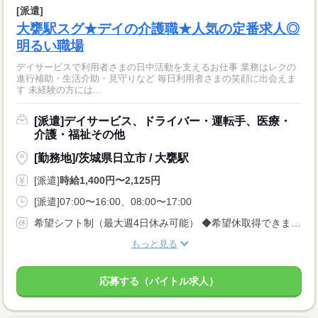
[派遣]
大甕駅スグ★デイの介護職★人気の定番求人◎
明るい職場
デイサービスで利用者さまの日中活動を支えるお仕事 業務はレクの
進行補助・生活介助・見守りなど 毎日利用者さまの笑顔に出会えま
す 未経験の方には...
[派遣]デイサービス、ドライバー・運転手、医療・
介護・福祉その他
[勤務地]/茨城県日立市 / 大甕駅
[派遣]
時給1,400円〜2,125円
[派遣]07:00〜16:00、08:00〜17:00
希望シフト制（最大週4日休み可能） ◆希望休取得できます♪
もっと見る
応募する（バイトル求人）