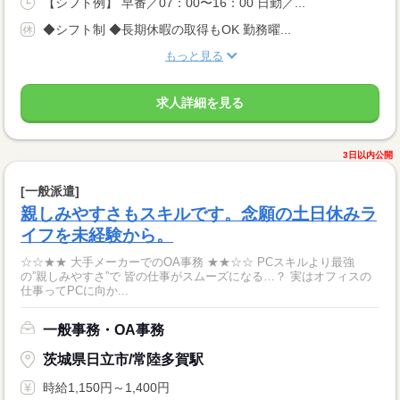
【シフト例】 早番／07：00〜16：00 日勤／...
◆シフト制 ◆長期休暇の取得もOK 勤務曜...
もっと見る
求人詳細を見る
3日以内公開
[一般派遣]
親しみやすさもスキルです。念願の土日休みラ
イフを未経験から。
☆☆★★ 大手メーカーでのOA事務 ★★☆☆ PCスキルより最強
の”親しみやすさ”で 皆の仕事がスムーズになる…？ 実はオフィスの
仕事ってPCに向か...
一般事務・OA事務
茨城県日立市/常陸多賀駅
時給1,150円～1,400円