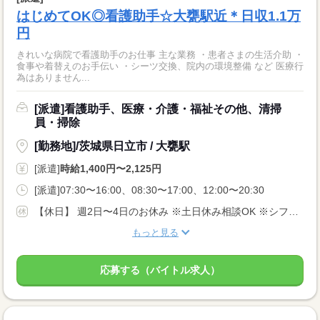
はじめてOK◎看護助手☆大甕駅近＊日収1.1万
円
きれいな病院で看護助手のお仕事 主な業務 ・患者さまの生活介助 ・
食事や着替えのお手伝い ・シーツ交換、院内の環境整備 など 医療行
為はありません...
[派遣]看護助手、医療・介護・福祉その他、清掃
員・掃除
[勤務地]/茨城県日立市 / 大甕駅
[派遣]
時給1,400円〜2,125円
[派遣]07:30〜16:00、08:30〜17:00、12:00〜20:30
【休日】 週2日〜4日のお休み ※土日休み相談OK ※シフト希望考慮します♪
もっと見る
応募する（バイトル求人）