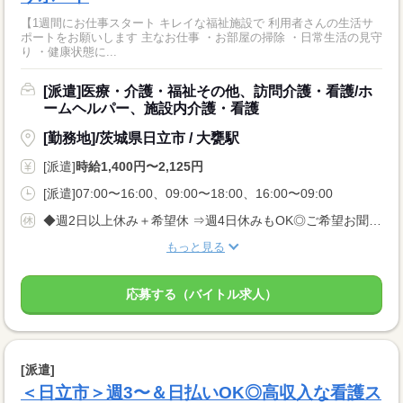
【1週間にお仕事スタート キレイな福祉施設で 利用者さんの生活サ
ポートをお願いします 主なお仕事 ・お部屋の掃除 ・日常生活の見守
り ・健康状態に...
[派遣]医療・介護・福祉その他、訪問介護・看護/ホ
ームヘルパー、施設内介護・看護
[勤務地]/茨城県日立市 / 大甕駅
[派遣]
時給1,400円〜2,125円
[派遣]07:00〜16:00、09:00〜18:00、16:00〜09:00
◆週2日以上休み＋希望休 ⇒週4日休みもOK◎ご希望お聞かせください◎
もっと見る
応募する（バイトル求人）
[派遣]
＜日立市＞週3〜＆日払いOK◎高収入な看護ス