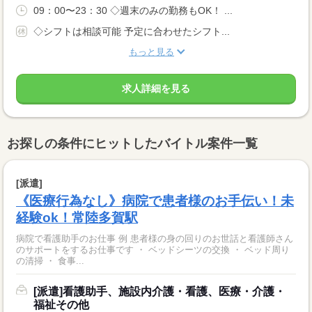
09：00〜23：30 ◇週末のみの勤務もOK！ ...
◇シフトは相談可能 予定に合わせたシフト...
もっと見る
求人詳細を見る
お探しの条件にヒットしたバイトル案件一覧
[派遣]
《医療行為なし》病院で患者様のお手伝い！未
経験ok！常陸多賀駅
病院で看護助手のお仕事 例 患者様の身の回りのお世話と看護師さん
のサポートをするお仕事です ・ ベッドシーツの交換 ・ ベッド周り
の清掃 ・ 食事...
[派遣]看護助手、施設内介護・看護、医療・介護・
福祉その他