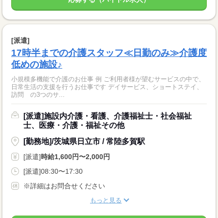
[派遣]
17時半までの介護スタッフ≪日勤のみ≫介護度
低めの施設♪
小規模多機能で介護のお仕事 例 ご利用者様が望むサービスの中で、
日常生活の支援を行うお仕事です デイサービス、ショートステイ、
訪問 の3つのサ...
[派遣]施設内介護・看護、介護福祉士・社会福祉
士、医療・介護・福祉その他
[勤務地]/茨城県日立市 / 常陸多賀駅
[派遣]
時給1,600円〜2,000円
[派遣]08:30〜17:30
※詳細はお問合せください
もっと見る