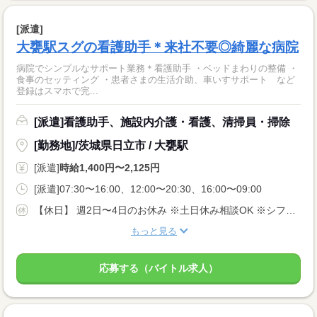
[派遣]
大甕駅スグの看護助手＊来社不要◎綺麗な病院
病院でシンプルなサポート業務＊看護助手 ・ベッドまわりの整備 ・
食事のセッティング ・患者さまの生活介助、車いすサポート など
登録はスマホで完...
[派遣]看護助手、施設内介護・看護、清掃員・掃除
[勤務地]/茨城県日立市 / 大甕駅
[派遣]
時給1,400円〜2,125円
[派遣]07:30〜16:00、12:00〜20:30、16:00〜09:00
【休日】 週2日〜4日のお休み ※土日休み相談OK ※シフト希望考慮
もっと見る
応募する（バイトル求人）