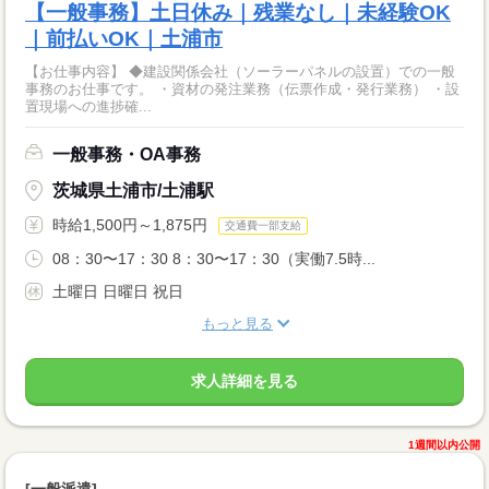
【一般事務】土日休み｜残業なし｜未経験OK
｜前払いOK｜土浦市
【お仕事内容】 ◆建設関係会社（ソーラーパネルの設置）での一般
事務のお仕事です。 ・資材の発注業務（伝票作成・発行業務） ・設
置現場への進捗確...
一般事務・OA事務
茨城県土浦市/土浦駅
時給1,500円～1,875円
交通費一部支給
08：30〜17：30 8：30〜17：30（実働7.5時...
土曜日 日曜日 祝日
もっと見る
求人詳細を見る
1週間以内公開
[一般派遣]