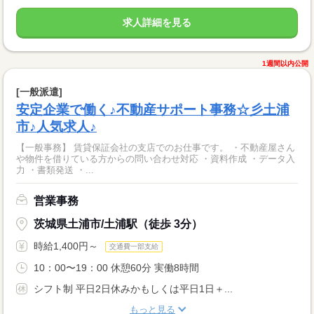
求人詳細を見る
1週間以内公開
[一般派遣]
安定企業で働く♪不動産サポート事務☆彡土浦
市♪人気求人♪
【一般事務】 賃貸保証会社の支店でのお仕事です。 ・不動産屋さん
や物件を借りている方からの問い合わせ対応 ・資料作成 ・データ入
力 ・書類発送 ・...
営業事務
茨城県土浦市/土浦駅（徒歩 3分）
時給1,400円～
交通費一部支給
10：00〜19：00 休憩60分 実働8時間
シフト制 平日2日休みかもしくは平日1日＋...
もっと見る