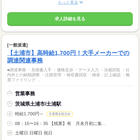
もっと見る
求人詳細を見る
[一般派遣]
【土浦市】高時給1,700円！大手メーカーでの
調達関連事務
■調達事務 ・見積書入手 ・価格交渉 ・データ入力 ・決裁回覧 ・社
内外との納期調整 ・注残管理 ・検収書回収 ・検収・計上確認 ・帳
票ファイリング ...
営業事務
茨城県土浦市/土浦駅
時給1,700円～
交通費全額支給
08：15〜16：35 【残業】有 月末月初に集...
土曜日 日曜日 祝日