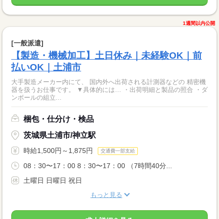
1週間以内公開
[一般派遣]
【製造・機械加工】土日休み｜未経験OK｜前
払いOK｜土浦市
大手製造メーカー内にて、 国内外へ出荷される計測器などの 精密機
器を扱うお仕事です。 ▼具体的には… ・出荷明細と製品の照合 ・ダ
ンボールの組立...
梱包・仕分け・検品
茨城県土浦市/神立駅
時給1,500円～1,875円
交通費一部支給
08：30〜17：00 8：30〜17：00 （7時間40分...
土曜日 日曜日 祝日
もっと見る