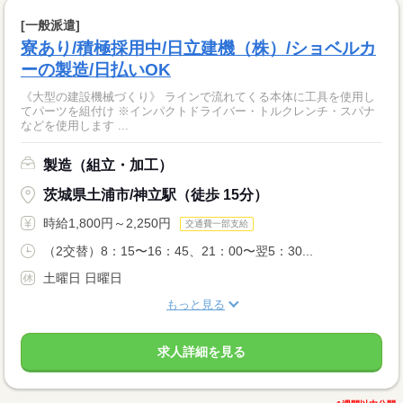
[一般派遣]
寮あり/積極採用中/日立建機（株）/ショベルカ
ーの製造/日払いOK
《大型の建設機械づくり》 ラインで流れてくる本体に工具を使用し
てパーツを組付け ※インパクトドライバー・トルクレンチ・スパナ
などを使用します ...
製造（組立・加工）
茨城県土浦市/神立駅（徒歩 15分）
時給1,800円～2,250円
交通費一部支給
（2交替）8：15〜16：45、21：00〜翌5：30...
土曜日 日曜日
もっと見る
求人詳細を見る