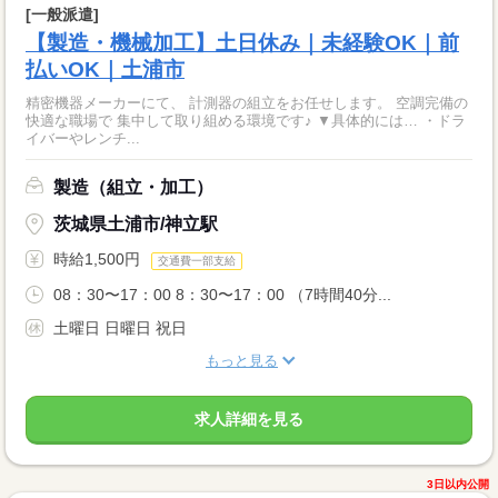
[一般派遣]
【製造・機械加工】土日休み｜未経験OK｜前
払いOK｜土浦市
精密機器メーカーにて、 計測器の組立をお任せします。 空調完備の
快適な職場で 集中して取り組める環境です♪ ▼具体的には… ・ドラ
イバーやレンチ...
製造（組立・加工）
茨城県土浦市/神立駅
時給1,500円
交通費一部支給
08：30〜17：00 8：30〜17：00 （7時間40分...
土曜日 日曜日 祝日
もっと見る
求人詳細を見る
3日以内公開