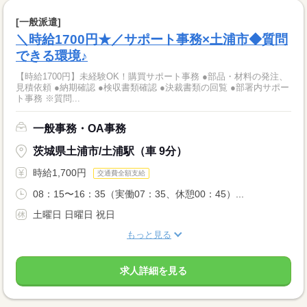
[一般派遣]
＼時給1700円★／サポート事務×土浦市◆質問
できる環境♪
【時給1700円】未経験OK！購買サポート事務 ●部品・材料の発注、
見積依頼 ●納期確認 ●検収書類確認 ●決裁書類の回覧 ●部署内サポー
ト事務 ※質問...
一般事務・OA事務
茨城県土浦市/土浦駅（車 9分）
時給1,700円
交通費全額支給
08：15〜16：35（実働07：35、休憩00：45）...
土曜日 日曜日 祝日
もっと見る
求人詳細を見る