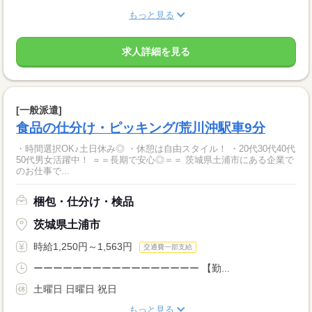
もっと見る
求人詳細を見る
[一般派遣]
食品の仕分け・ピッキング/荒川沖駅車9分
・時間選択OK♪土日休み◎ ・休憩は自由スタイル！ ・20代30代40代
50代男女活躍中！ ＝＝長期で安心◎＝＝ 茨城県土浦市にある企業で
のお仕事で...
梱包・仕分け・検品
茨城県土浦市
時給1,250円～1,563円
交通費一部支給
ーーーーーーーーーーーーーーーーー 【勤...
土曜日 日曜日 祝日
もっと見る