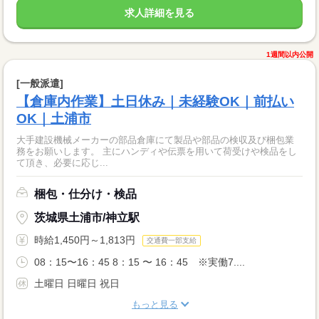
求人詳細を見る
1週間以内公開
[一般派遣]
【倉庫内作業】土日休み｜未経験OK｜前払い
OK｜土浦市
大手建設機械メーカーの部品倉庫にて製品や部品の検収及び梱包業
務をお願いします。 主にハンディや伝票を用いて荷受けや検品をし
て頂き、必要に応じ...
梱包・仕分け・検品
茨城県土浦市/神立駅
時給1,450円～1,813円
交通費一部支給
08：15〜16：45 8：15 〜 16：45 ※実働7....
土曜日 日曜日 祝日
もっと見る