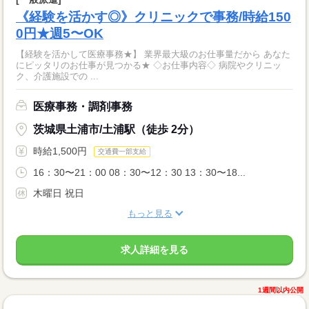
《経験を活かす◎》クリニックで事務/時給150
0円★週5〜OK
【経験を活かして医療事務★】 業界最大級のお仕事量だから あなた
にピッタリのお仕事が見つかる★ ◇お仕事内容◇ 病院やクリニッ
ク、介護施設での ...
医療事務・調剤事務
茨城県土浦市/土浦駅（徒歩 2分）
時給1,500円
交通費一部支給
16：30〜21：00 08：30〜12：30 13：30〜18...
木曜日 祝日
もっと見る
求人詳細を見る
1週間以内公開