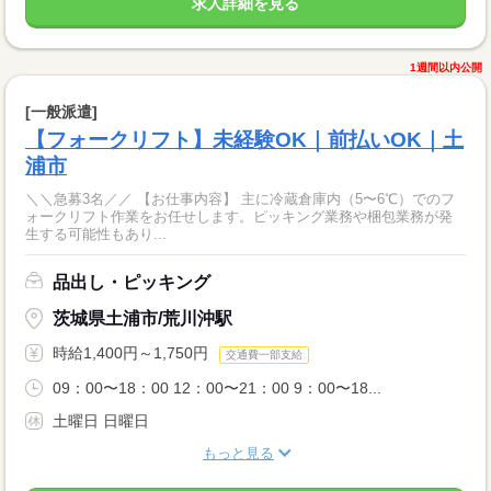
求人詳細を見る
1週間以内公開
[一般派遣]
【フォークリフト】未経験OK｜前払いOK｜土
浦市
＼＼急募3名／／ 【お仕事内容】 主に冷蔵倉庫内（5〜6℃）でのフ
ォークリフト作業をお任せします。ピッキング業務や梱包業務が発
生する可能性もあり...
品出し・ピッキング
茨城県土浦市/荒川沖駅
時給1,400円～1,750円
交通費一部支給
09：00〜18：00 12：00〜21：00 9：00〜18...
土曜日 日曜日
もっと見る