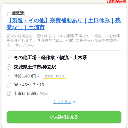
1週間以内公開
[一般派遣]
【製造・その他】寮費補助あり｜土日休み｜残
業なし｜土浦市
花束の包装などに使われる フィルム製造工場での 「検査」のお仕事
をお任せします。 ▼具体的には… ・測定器を使った厚みや伸びの計
測 ・サンプルの...
その他工場・軽作業・物流・土木系
茨城県土浦市/神立駅
時給1,400円～
交通費一部支給
08：45〜17：15
土曜日 日曜日 祝日
もっと見る
求人詳細を見る