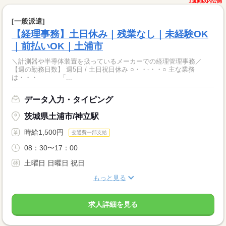
1週間以内公開
[一般派遣]
【経理事務】土日休み｜残業なし｜未経験OK
｜前払いOK｜土浦市
＼計測器や半導体装置を扱っているメーカーでの経理管理事務／
【週の勤務日数】 週5日 / 土日祝日休み ○・・-・・○ 主な業務
は・・・ 「...
データ入力・タイピング
茨城県土浦市/神立駅
時給1,500円
交通費一部支給
08：30〜17：00
土曜日 日曜日 祝日
もっと見る
求人詳細を見る