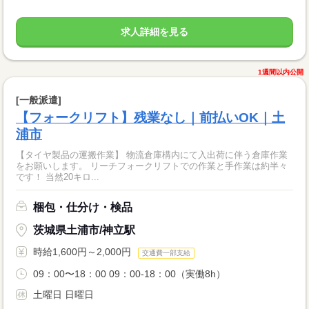
求人詳細を見る
1週間以内公開
[一般派遣]
【フォークリフト】残業なし｜前払いOK｜土
浦市
【タイヤ製品の運搬作業】 物流倉庫構内にて入出荷に伴う倉庫作業
をお願いします。 リーチフォークリフトでの作業と手作業は約半々
です！ 当然20キロ...
梱包・仕分け・検品
茨城県土浦市/神立駅
時給1,600円～2,000円
交通費一部支給
09：00〜18：00 09：00-18：00（実働8h）
土曜日 日曜日