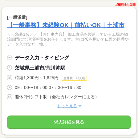
1週間以内公開
[一般派遣]
【一般事務】未経験OK｜前払いOK｜土浦市
＼＼急募1名／／ 【お仕事内容】 加工食品を製造している工場の物
流部門にて現場事務をお任せします。主にPCを用いて伝票の処理や
データ入力など、物...
データ入力・タイピング
茨城県土浦市/荒川沖駅
時給1,300円～1,625円
交通費一部支給
09：00〜18：00 07：30〜16：30
週休2日シフト制（会社カレンダーによる）
もっと見る
求人詳細を見る