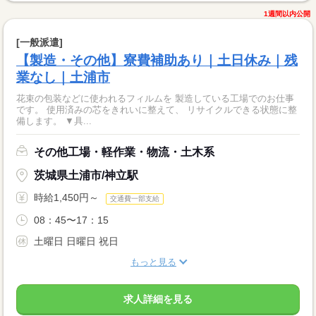
1週間以内公開
[一般派遣]
【製造・その他】寮費補助あり｜土日休み｜残
業なし｜土浦市
花束の包装などに使われるフィルムを 製造している工場でのお仕事
です。 使用済みの芯をきれいに整えて、 リサイクルできる状態に整
備します。 ▼具...
その他工場・軽作業・物流・土木系
茨城県土浦市/神立駅
時給1,450円～
交通費一部支給
08：45〜17：15
土曜日 日曜日 祝日
もっと見る
求人詳細を見る