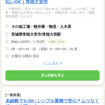
払いOK｜常陸大宮市
＜仕事内容＞ 胃カメラなどで使われる、内視鏡レンズの加工・研
磨・検査のお仕事をお任せします。 研磨治具への貼り付け・脱着、
測定検査になります...
その他工場・軽作業・物流・土木系
茨城県常陸大宮市/常陸大宮駅
時給1,400円～1,750円
交通費一部支給
08：00〜16：25 （昼勤）8：00〜16：25 実...
土曜日 日曜日 祝日
もっと見る
求人詳細を見る
[一般派遣]
未経験でもOK♪シンプル業務で安心＊ムリなく