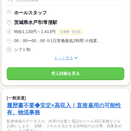
ホールスタッフ
茨城県水戸市/常澄駅
時給1,130円～1,413円
交通費一部支給
00：00〜00：00 ※1日実働最低2時間 ※残業...
シフト制
もっと見る
求人詳細を見る
[一般派遣]
履歴書不要◆安定×高収入！直接雇用の可能性
有。物流事務
配車情報のデータ入力、外部の企業と電話やメール対応業務などを
お願いします。 経験・スキルを活かせる高時給のお仕事。残業多め
でシッカリ稼ぎたい...