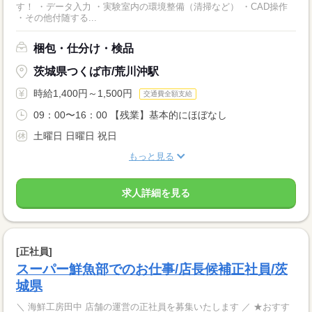
す！ ・データ入力 ・実験室内の環境整備（清掃など） ・CAD操作
・その他付随する...
梱包・仕分け・検品
茨城県つくば市/荒川沖駅
時給1,400円～1,500円
交通費全額支給
09：00〜16：00 【残業】基本的にほぼなし
土曜日 日曜日 祝日
もっと見る
求人詳細を見る
[正社員]
スーパー鮮魚部でのお仕事/店長候補正社員/茨
城県
＼ 海鮮工房田中 店舗の運営の正社員を募集いたします ／ ★おすす