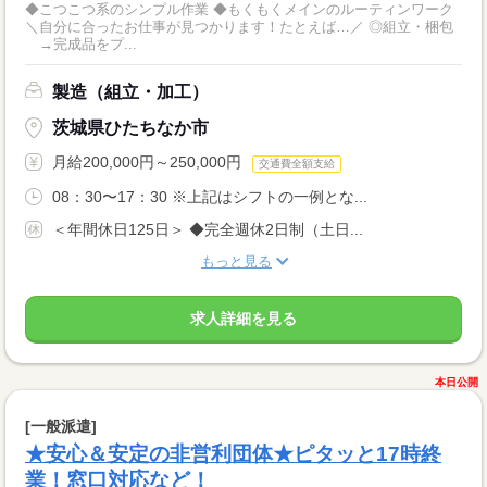
◆こつこつ系のシンプル作業 ◆もくもくメインのルーティンワーク
＼自分に合ったお仕事が見つかります！たとえば…／ ◎組立・梱包
→完成品をプ...
製造（組立・加工）
茨城県ひたちなか市
月給200,000円～250,000円
交通費全額支給
08：30〜17：30 ※上記はシフトの一例とな...
＜年間休日125日＞ ◆完全週休2日制（土日...
もっと見る
求人詳細を見る
本日公開
[一般派遣]
★安心＆安定の非営利団体★ピタッと17時終
業！窓口対応など！