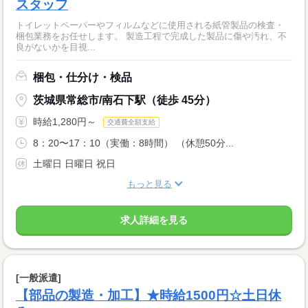
スタッフ
トイレットペーパーやフィルムなどに使用される紙管製品の検査・
梱包業務をお任せします。 製造工程で完成した製品に傷や汚れ、不
良がないかを目視...
梱包・仕分け・検品
茨城県常総市/南石下駅（徒歩 45分）
時給1,280円～
交通費全額支給
8：20〜17：10（実働：8時間） （休憩50分...
土曜日 日曜日 祝日
もっと見る
求人詳細を見る
[一般派遣]
【部品の製造・加工】★時給1500円☆土日休