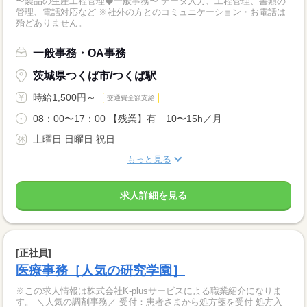
〜製品の生産工程管理◆一般事務〜 データ入力、工程管理、書類の
管理、電話対応など ※社外の方とのコミュニケーション・お電話は
殆どありません。
一般事務・OA事務
茨城県つくば市/つくば駅
時給1,500円～
交通費全額支給
08：00〜17：00 【残業】有 10〜15h／月
土曜日 日曜日 祝日
もっと見る
求人詳細を見る
[正社員]
医療事務［人気の研究学園］
※この求人情報は株式会社K-plusサービスによる職業紹介になりま
す。 ＼人気の調剤事務／ 受付：患者さまから処方箋を受付 処方入