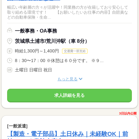
幅広い年齢層の方々が活躍中！同業務の方が在籍しており安心して
取り組める環境です！ 【お願いしたいお仕事の内容】自賠責な
どの自動車保険・生命...
一般事務・OA事務
茨城県土浦市/荒川沖駅（車 8分）
時給1,300円～1,400円
交通費一部支給
8：30〜17：00 ※休憩は６０分です。 ※９...
土曜日 日曜日 祝日
もっと見る
求人詳細を見る
3日以内公開
[一般派遣]
【製造・電子部品】土日休み｜未経験OK｜前