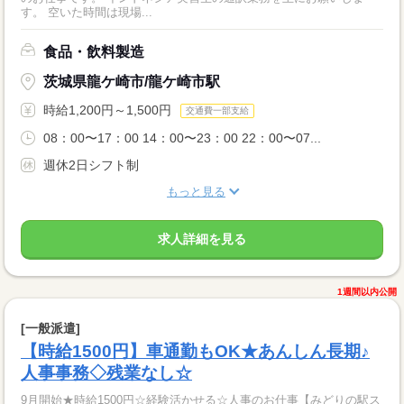
す。 空いた時間は現場...
食品・飲料製造
茨城県龍ケ崎市/龍ケ崎市駅
時給1,200円～1,500円
交通費一部支給
08：00〜17：00 14：00〜23：00 22：00〜07...
週休2日シフト制
もっと見る
求人詳細を見る
1週間以内公開
[一般派遣]
【時給1500円】車通勤もOK★あんしん長期♪
人事事務◇残業なし☆
9月開始★時給1500円☆経験活かせる☆人事のお仕事【みどりの駅ス