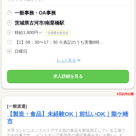
一般事務・OA事務
茨城県古河市/南栗橋駅
時給1,800円～
交通費全額支給
【1】08：30〜17：30 ※表記のうち実働8時...
日曜日
もっと見る
求人詳細を見る
3日以内公開
[一般派遣]
【製造・食品】未経験OK｜前払いOK｜龍ケ崎
市
大手コンビニエンスストアで人気の食品を製造加工している工場で
のお仕事です。 インドネシア実習生の通訳業務を主にお願いしま