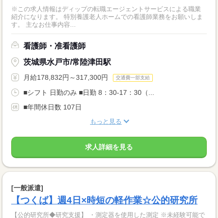
※この求人情報はディップの転職エージェントサービスによる職業
紹介になります。 特別養護老人ホームでの看護師業務をお願いしま
す。 主なお仕事内容...
看護師・准看護師
茨城県水戸市/常陸津田駅
月給178,832円～317,300円
交通費一部支給
■シフト 日勤のみ ■日勤 8：30-17：30（...
■年間休日数 107日
もっと見る
求人詳細を見る
[一般派遣]
【つくば】週4日×時短の軽作業☆公的研究所
【公的研究所◆研究支援】 ・測定器を使用した測定 ※未経験可能で