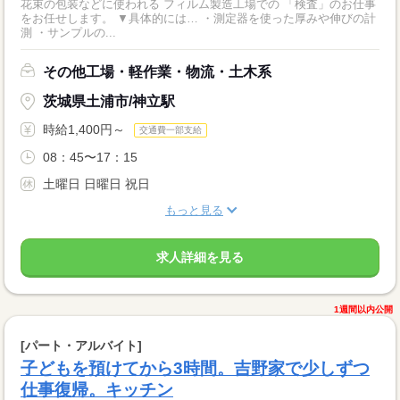
花束の包装などに使われる フィルム製造工場での 「検査」のお仕事
をお任せします。 ▼具体的には… ・測定器を使った厚みや伸びの計
測 ・サンプルの...
その他工場・軽作業・物流・土木系
茨城県土浦市/神立駅
時給1,400円～
交通費一部支給
08：45〜17：15
土曜日 日曜日 祝日
もっと見る
求人詳細を見る
1週間以内公開
[パート・アルバイト]
子どもを預けてから3時間。吉野家で少しずつ
仕事復帰。キッチン