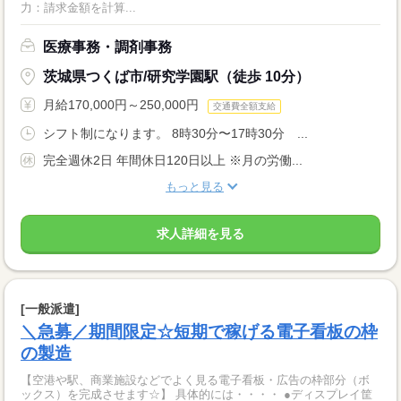
力：請求金額を計算...
医療事務・調剤事務
茨城県つくば市/研究学園駅（徒歩 10分）
月給170,000円～250,000円
交通費全額支給
シフト制になります。 8時30分〜17時30分 ...
完全週休2日 年間休日120日以上 ※月の労働...
もっと見る
求人詳細を見る
[一般派遣]
＼急募／期間限定☆短期で稼げる電子看板の枠
の製造
【空港や駅、商業施設などでよく見る電子看板・広告の枠部分（ボ
ックス）を完成させます☆】 具体的には・・・・ ●ディスプレイ筐