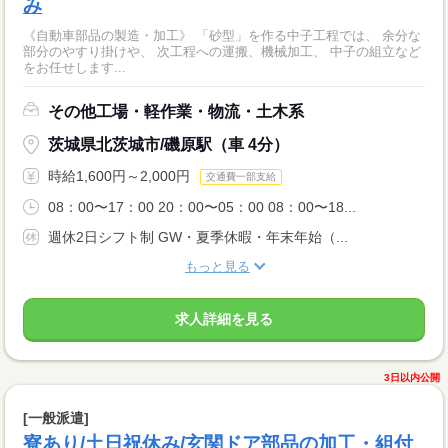
み
《自動車部品の製造・加工》 「砂型」を作る中子工程では、 余分な
部分のやすり掛けや、 次工程への運搬、機械加工、 中子の組立など
をお任せします...
その他工場・軽作業・物流・土木系
茨城県北茨城市/磯原駅（車 4分）
時給1,600円～2,000円
交通費一部支給
08：00〜17：00 20：00〜05：00 08：00〜18...
週休2日シフト制 GW・夏季休暇・年末年始（...
もっと見る
求人詳細を見る
3日以内公開
[一般派遣]
寮あり/土日祝休み/玄関ドア部品の加工・組付