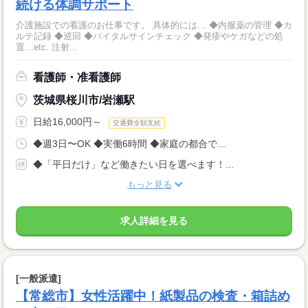
続ける体調サポート
介護施設での看護のお仕事です。 具体的には… ◆内服薬の管理 ◆カ
ルテ記録 ◆巡回 ◆バイタルサインチェック ◆発疹やケガなどの処
置…etc. 注射...
看護師・准看護師
茨城県桜川市/岩瀬駅
日給16,000円～
交通費全額支給
◆週3日〜OK ◆実働6時間 ◆家庭の都合で...
◆「平日だけ」など働きたい日を選べます！...
もっと見る
求人詳細を見る
[一般派遣]
【常総市】女性活躍中！紙製品の検査・箱詰め