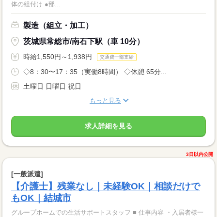
体の組付け ●部...
製造（組立・加工）
茨城県常総市/南石下駅（車 10分）
時給1,550円～1,938円
交通費一部支給
◇8：30〜17：35（実働8時間） ◇休憩 65分...
土曜日 日曜日 祝日
もっと見る
求人詳細を見る
3日以内公開
[一般派遣]
【介護士】残業なし｜未経験OK｜相談だけで
もOK｜結城市
グループホームでの生活サポートスタッフ ■ 仕事内容 ・入居者様一