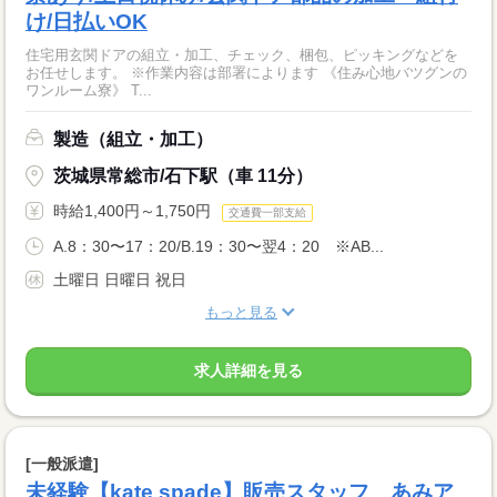
け/日払いOK
住宅用玄関ドアの組立・加工、チェック、梱包、ピッキングなどを
お任せします。 ※作業内容は部署によります 《住み心地バツグンの
ワンルーム寮》 T...
製造（組立・加工）
茨城県常総市/石下駅（車 11分）
時給1,400円～1,750円
交通費一部支給
A.8：30〜17：20/B.19：30〜翌4：20 ※AB...
土曜日 日曜日 祝日
もっと見る
求人詳細を見る
[一般派遣]
未経験【kate spade】販売スタッフ あみア