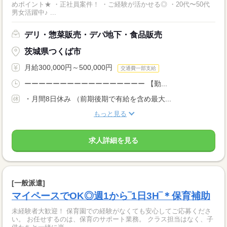
めポイント★ ・正社員案件！ ・ご経験が活かせる◎ ・20代〜50代
男女活躍中♪ ...
デリ・惣菜販売・デパ地下・食品販売
茨城県つくば市
月給300,000円～500,000円
交通費一部支給
ーーーーーーーーーーーーーーーーー 【勤...
・月間8日休み （前期後期で有給を含め最大...
もっと見る
求人詳細を見る
[一般派遣]
マイペースでOK◎週1から‾1日3H‾＊保育補助
未経験者大歓迎！ 保育園での経験がなくても安心してご応募くださ
い。 お任せするのは、保育のサポート業務。 クラス担当はなく、子