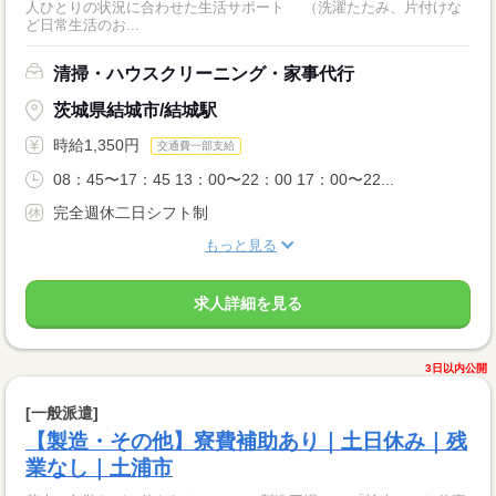
人ひとりの状況に合わせた生活サポート （洗濯たたみ、片付けな
ど日常生活のお...
清掃・ハウスクリーニング・家事代行
茨城県結城市/結城駅
時給1,350円
交通費一部支給
08：45〜17：45 13：00〜22：00 17：00〜22...
完全週休二日シフト制
もっと見る
求人詳細を見る
3日以内公開
[一般派遣]
【製造・その他】寮費補助あり｜土日休み｜残
業なし｜土浦市