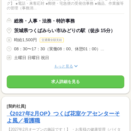
グ】 ●電話・来客応対 ●郵便・宅急便の受発信事務 ●備品、作業服等
の管理（事務消...
総務・人事・法務・特許事務
茨城県つくばみらい市/みどりの駅（徒歩 15分）
時給1,500円
交通費全額支給
08：30〜17：30（実働08：00、休憩01：00）...
土曜日 日曜日 祝日
もっと見る
求人詳細を見る
[契約社員]
《2027年2月OP》つくば花室ケアセンターそ
よ風／看護職
【2027年2月オープンの施設です！】 ・お客様の健康管理（バイタ