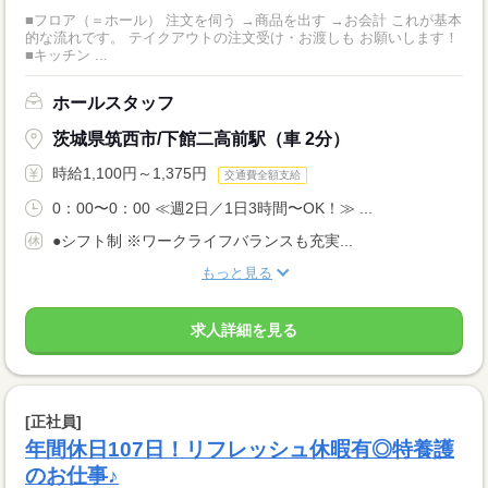
■フロア（＝ホール） 注文を伺う →商品を出す →お会計 これが基本
的な流れです。 テイクアウトの注文受け・お渡しも お願いします！
■キッチン ...
ホールスタッフ
茨城県筑西市/下館二高前駅（車 2分）
時給1,100円～1,375円
交通費全額支給
0：00〜0：00 ≪週2日／1日3時間〜OK！≫ ...
●シフト制 ※ワークライフバランスも充実...
もっと見る
求人詳細を見る
[正社員]
年間休日107日！リフレッシュ休暇有◎特養護
のお仕事♪