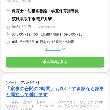
供たちと一緒に楽...
保育士・幼稚園教諭・学童保育指導員
茨城県取手市/稲戸井駅
時給1,600円～
交通費全額支給
07：00〜19：00 【勤務時間例】 09：00〜18...
■週1日〜週5日 ■1日あたり3時間〜8時間
もっと見る
求人詳細を見る
[パート・アルバイト]
「家事の合間の2時間」もOK！すき家なら家事
と両立して働けます
・ご案内 ・盛つけ ・お会計 ・テーブルの片付け など まずは簡単
な業務からスタート！ 【セルフオーダー導入なので接客がカンタ
ン】 注文はお客様...