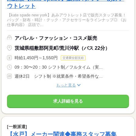
ウトレット
【kate spade new york】あみアウトレット店で販売スタッフ募集！
バッグ・財布・時計・テック・アクセサリーをラインナップ◎ 《お
仕事内容》 店頭で...
アパレル・ファッション・コスメ販売
茨城県稲敷郡阿見町/荒川沖駅（バス 22分）
時給1,450円～1,550円
交通費全額支給
09：30〜20：30 シフト制／フルタイム（実...
週休2日 シフト制 ※就業条件・希望条件な...
もっと見る
求人詳細を見る
[一般派遣]
【水戸】メーカー関連◆事務スタッフ募集