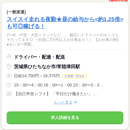
1週間以内公開
[一般派遣]
スイスイ走れる夜勤★昼の給与から<約1.25倍>
も可◎稼げる！
2〜4t、中型・大型トラックなど…。 幅広いドライバーのオシゴト、
そろってます◎ （全国に3万件以上お仕事あり！） 【お仕事の例】
●センター間配...
ドライバー・配達・配送
茨城県ひたちなか市/常陸津田駅
日給14,700円～18,375円
交通費一部支給
19：00〜4：00 18：00〜1：00 23：30〜3：3...
【自己申告シフト】 「平日だけ働きたい」 ...
もっと見る
求人詳細を見る