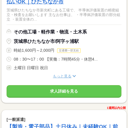
払いOK｜ひたちなか市
茨城県ひたちなか市新光町にある工場で、 半導体評価装置の精密組
立・検査をお願いします 主なお仕事は、 ・半導体評価装置の部分組
立 ・装置全体の...
その他工場・軽作業・物流・土木系
茨城県ひたちなか市/阿字ヶ浦駅
時給1,600円～2,000円
交通費一部支給
08：30〜17：00 【実働：7時間45分・休憩4...
土曜日 日曜日 祝日
もっと見る
求人詳細を見る
1週間以内公開
[一般派遣]
【製造・電子部品】土日休み｜未経験OK｜前