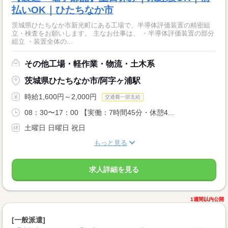
払いOK｜ひたちなか市
茨城県ひたちなか市新光町にある工場で、半導体評価装置の精密組
立・検査をお願いします。 主なお仕事は、 ・半導体評価装置の部分
組立 ・装置全体の...
その他工場・軽作業・物流・土木系
茨城県ひたちなか市/阿字ヶ浦駅
時給1,600円～2,000円
交通費一部支給
08：30〜17：00 【実働：7時間45分・休憩4...
土曜日 日曜日 祝日
もっと見る
求人詳細を見る
1週間以内公開
[一般派遣]