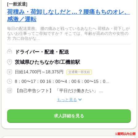
[一般派遣]
荷積み・荷卸しなしだと…？腰痛もちのオレ、
感激／運転
毎日の配送業務。 腰の痛みと戦っているあなたへ 荷積み・荷下しが
ないお仕事ってご存知ですか？ そこでは、年齢が高めの方や女性の
方 力に自信がな...
ドライバー・配達・配送
茨城県ひたちなか市/工機前駅
日給14,700円～18,375円
交通費一部支給
8：00〜17：00 16：00〜4：00 6：00〜15：0...
【自己申告シフト】 「平日だけ働きたい」 ...
もっと見る
求人詳細を見る
1週間以内公開