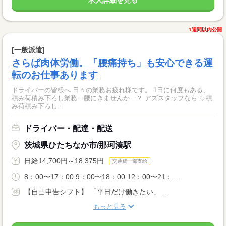
1週間以内公開
[一般派遣]
さらば肉体労働。「腰痛持ち」も安心できる運
転のお仕事あります
ドライバーの皆様へ 日々の業務お疲れ様です。 1日に何度もある、
積み荷積み下ろし業務…腰にきませんか…？ アズスタッフなら ◇積
み荷積み下ろし...
ドライバー・配達・配送
茨城県ひたちなか市/那珂湊駅
日給14,700円～18,375円
交通費一部支給
8：00〜17：00 9：00〜18：00 12：00〜21：...
【自己申告シフト】 「平日だけ働きたい」 ...
もっと見る