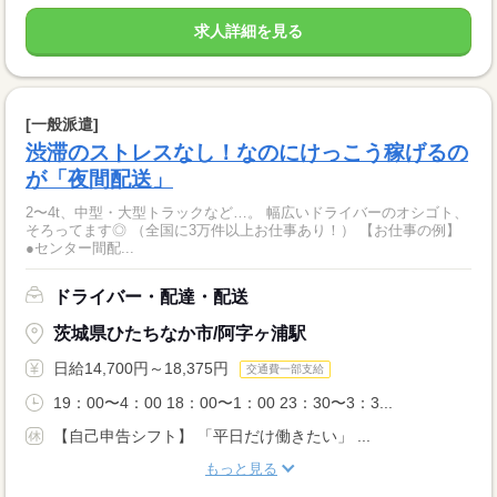
求人詳細を見る
[一般派遣]
渋滞のストレスなし！なのにけっこう稼げるの
が「夜間配送」
2〜4t、中型・大型トラックなど…。 幅広いドライバーのオシゴト、
そろってます◎ （全国に3万件以上お仕事あり！） 【お仕事の例】
●センター間配...
ドライバー・配達・配送
茨城県ひたちなか市/阿字ヶ浦駅
日給14,700円～18,375円
交通費一部支給
19：00〜4：00 18：00〜1：00 23：30〜3：3...
【自己申告シフト】 「平日だけ働きたい」 ...
もっと見る