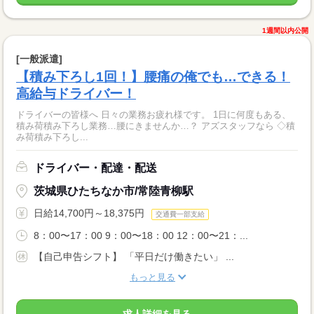
1週間以内公開
[一般派遣]
【積み下ろし1回！】腰痛の俺でも…できる！
高給与ドライバー！
ドライバーの皆様へ 日々の業務お疲れ様です。 1日に何度もある、
積み荷積み下ろし業務…腰にきませんか…？ アズスタッフなら ◇積
み荷積み下ろし...
ドライバー・配達・配送
茨城県ひたちなか市/常陸青柳駅
日給14,700円～18,375円
交通費一部支給
8：00〜17：00 9：00〜18：00 12：00〜21：...
【自己申告シフト】 「平日だけ働きたい」 ...
もっと見る
求人詳細を見る