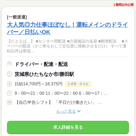
1週間以内公開
[一般派遣]
大人気◎力仕事ほぼなし！運転メインのドライ
バー／日払いOK
【たとえば…】 ■センター間配送 ■介護施設の送迎 ■郵便配送 ■ス
ーパーの配送（かご車をおして定位置に移動させるだけ） すべて運
転以外は最低...
ドライバー・配達・配送
茨城県ひたちなか市/勝田駅
日給14,700円～18,375円
交通費一部支給
9：00〜21：00 11：00〜22：00 6：00〜17：...
【自己申告シフト】 「平日だけ働きたい」 ...
もっと見る
求人詳細を見る