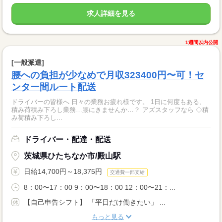
求人詳細を見る
1週間以内公開
[一般派遣]
腰への負担が少なめで月収323400円〜可！セ
ンター間ルート配送
ドライバーの皆様へ 日々の業務お疲れ様です。 1日に何度もある、
積み荷積み下ろし業務…腰にきませんか…？ アズスタッフなら ◇積
み荷積み下ろし...
ドライバー・配達・配送
茨城県ひたちなか市/殿山駅
日給14,700円～18,375円
交通費一部支給
8：00〜17：00 9：00〜18：00 12：00〜21：...
【自己申告シフト】 「平日だけ働きたい」 ...
もっと見る