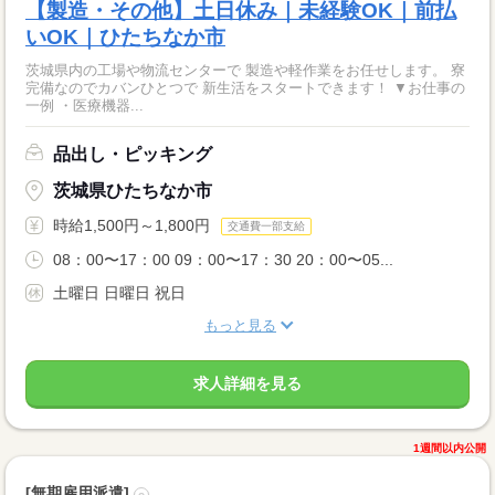
【製造・その他】土日休み｜未経験OK｜前払
いOK｜ひたちなか市
茨城県内の工場や物流センターで 製造や軽作業をお任せします。 寮
完備なのでカバンひとつで 新生活をスタートできます！ ▼お仕事の
一例 ・医療機器...
品出し・ピッキング
茨城県ひたちなか市
時給1,500円～1,800円
交通費一部支給
08：00〜17：00 09：00〜17：30 20：00〜05...
土曜日 日曜日 祝日
もっと見る
求人詳細を見る
1週間以内公開
[無期雇用派遣]