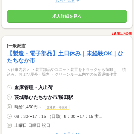
もっと見る
求人詳細を見る
1週間以内公開
[一般派遣]
【製造・電子部品】土日休み｜未経験OK｜ひ
たちなか市
＜仕事内容＞ ・装置部品やユニット装置をトラックから荷卸し 積
込み、および屋外・場内 ・クリーンルーム内での装置運搬作業
倉庫管理・入出荷
茨城県ひたちなか市/勝田駅
時給1,450円～
交通費一部支給
08：30〜17：15 （日勤）8：30〜17：15 実...
土曜日 日曜日 祝日