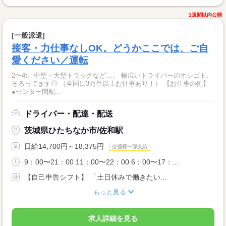
1週間以内公開
[一般派遣]
接客・力仕事なしOK。どうかここでは、ご自
愛ください／運転
2〜4t、中型・大型トラックなど…。 幅広いドライバーのオシゴト、
そろってます◎ （全国に3万件以上お仕事あり！） 【お仕事の例】
●センター間配...
ドライバー・配達・配送
茨城県ひたちなか市/佐和駅
日給14,700円～18,375円
交通費一部支給
9：00〜21：00 11：00〜22：00 6：00〜17：...
【自己申告シフト】 「土日休みで働きたい...
もっと見る
求人詳細を見る