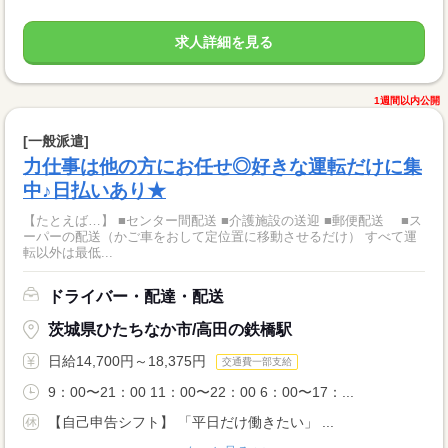
求人詳細を見る
1週間以内公開
[一般派遣]
力仕事は他の方にお任せ◎好きな運転だけに集
中♪日払いあり★
【たとえば…】 ■センター間配送 ■介護施設の送迎 ■郵便配送 ■ス
ーパーの配送（かご車をおして定位置に移動させるだけ） すべて運
転以外は最低...
ドライバー・配達・配送
茨城県ひたちなか市/高田の鉄橋駅
日給14,700円～18,375円
交通費一部支給
9：00〜21：00 11：00〜22：00 6：00〜17：...
【自己申告シフト】 「平日だけ働きたい」 ...