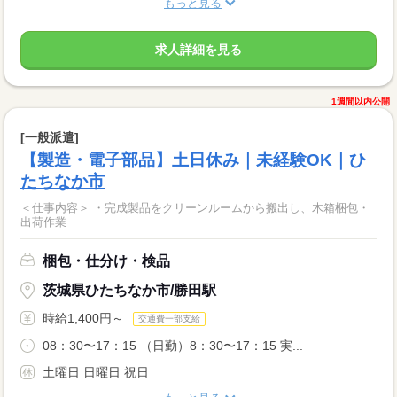
もっと見る
求人詳細を見る
1週間以内公開
[一般派遣]
【製造・電子部品】土日休み｜未経験OK｜ひ
たちなか市
＜仕事内容＞ ・完成製品をクリーンルームから搬出し、木箱梱包・
出荷作業
梱包・仕分け・検品
茨城県ひたちなか市/勝田駅
時給1,400円～
交通費一部支給
08：30〜17：15 （日勤）8：30〜17：15 実...
土曜日 日曜日 祝日