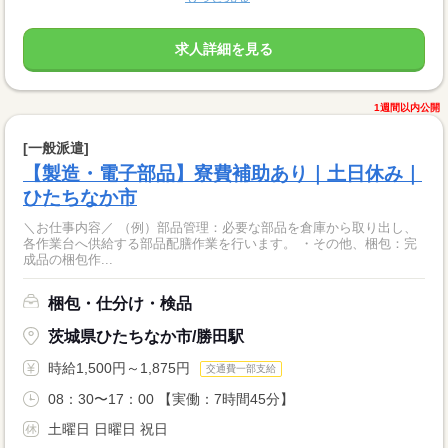
求人詳細を見る
1週間以内公開
[一般派遣]
【製造・電子部品】寮費補助あり｜土日休み｜
ひたちなか市
＼お仕事内容／ （例）部品管理：必要な部品を倉庫から取り出し、
各作業台へ供給する部品配膳作業を行います。 ・その他、梱包：完
成品の梱包作...
梱包・仕分け・検品
茨城県ひたちなか市/勝田駅
時給1,500円～1,875円
交通費一部支給
08：30〜17：00 【実働：7時間45分】
土曜日 日曜日 祝日