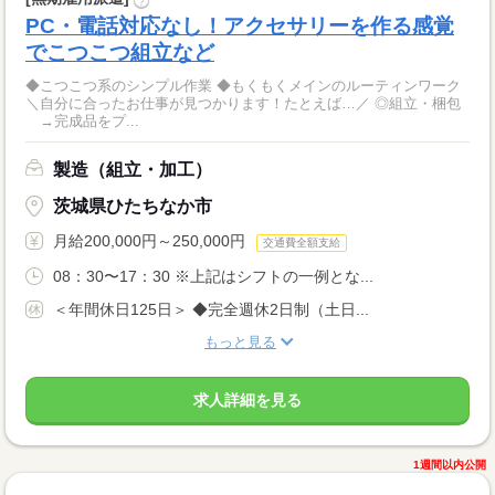
?
PC・電話対応なし！アクセサリーを作る感覚
でこつこつ組立など
◆こつこつ系のシンプル作業 ◆もくもくメインのルーティンワーク
＼自分に合ったお仕事が見つかります！たとえば…／ ◎組立・梱包
→完成品をプ...
製造（組立・加工）
茨城県ひたちなか市
月給200,000円～250,000円
交通費全額支給
08：30〜17：30 ※上記はシフトの一例とな...
＜年間休日125日＞ ◆完全週休2日制（土日...
もっと見る
求人詳細を見る
1週間以内公開