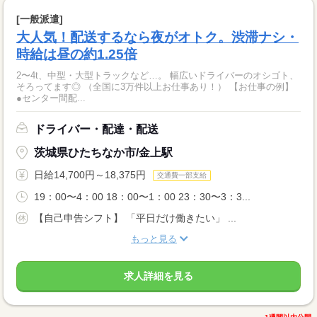
[一般派遣]
大人気！配送するなら夜がオトク。渋滞ナシ・
時給は昼の約1.25倍
2〜4t、中型・大型トラックなど…。 幅広いドライバーのオシゴト、
そろってます◎ （全国に3万件以上お仕事あり！） 【お仕事の例】
●センター間配...
ドライバー・配達・配送
茨城県ひたちなか市/金上駅
日給14,700円～18,375円
交通費一部支給
19：00〜4：00 18：00〜1：00 23：30〜3：3...
【自己申告シフト】 「平日だけ働きたい」 ...
もっと見る
求人詳細を見る