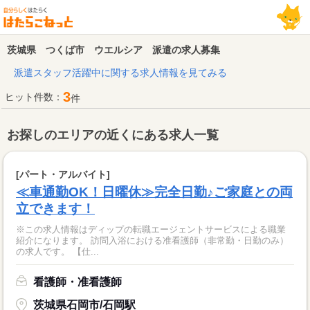
茨城県 つくば市 ウエルシア 派遣の求人募集
派遣スタッフ活躍中に関する求人情報を見てみる
3
ヒット件数：
件
お探しのエリアの近くにある求人一覧
[パート・アルバイト]
≪車通勤OK！日曜休≫完全日勤♪ご家庭との両
立できます！
※この求人情報はディップの転職エージェントサービスによる職業
紹介になります。 訪問入浴における准看護師（非常勤・日勤のみ）
の求人です。 【仕...
看護師・准看護師
茨城県石岡市/石岡駅