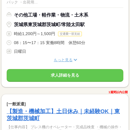
パック ・出荷用...
その他工場・軽作業・物流・土木系
茨城県東茨城郡茨城町/常陸太田駅
時給1,200円～1,500円
交通費一部支給
08：15〜17：15 実働8時間 休憩60分
日曜日
もっと見る
求人詳細を見る
1週間以内公開
[一般派遣]
【製造・機械加工】土日休み｜未経験OK｜東
茨城郡茨城町
【仕事内容】 プレス機のオペレーター・完成品検査 ・機械の操作・