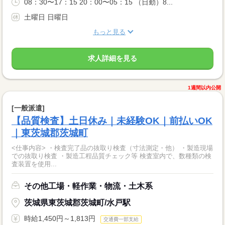
08：30〜17：15 20：00〜05：15 （日勤）8...
土曜日 日曜日
もっと見る
求人詳細を見る
1週間以内公開
[一般派遣]
【品質検査】土日休み｜未経験OK｜前払いOK
｜東茨城郡茨城町
<仕事内容> ・検査完了品の抜取り検査（寸法測定・他） ・製造現場
での抜取り検査 ・製造工程品質チェック等 検査室内で、数種類の検
査装置を使用...
その他工場・軽作業・物流・土木系
茨城県東茨城郡茨城町/水戸駅
時給1,450円～1,813円
交通費一部支給