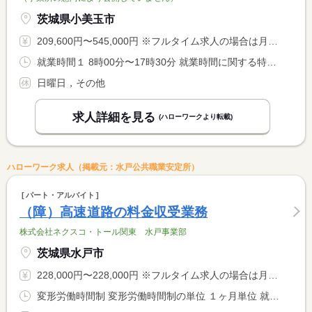
茨城県小美玉市
209,600円〜545,000円 ※フルタイム求人の場合は月額（換算額）、パート求人の場合は時間額を表示しています。
就業時間１ 8時00分〜17時30分 就業時間に関する特記事項 ※現場により変動します
日曜日，その他
求人詳細を見る
(ハローワークより転載)
ハローワーク求人（掲載元：水戸公共職業安定所）
パート・アルバイト
（障）高速道路の料金収受業務
株式会社ネクスコ・トール関東 水戸事業部
茨城県水戸市
228,000円〜228,000円 ※フルタイム求人の場合は月額（換算額）、パート求人の場合は時間額を表示しています。
変形労働時間制 変形労働時間制の単位 １ヶ月単位 就業時間１ 8時30分〜9時00分 就業時間に関する特記事項 ８：３０〜翌朝９：００を月１１回程度 <BR> （実働１５．５ｈ） <BR> ※毎月１日を起算日とする１ヶ月単位の変形労働時間制