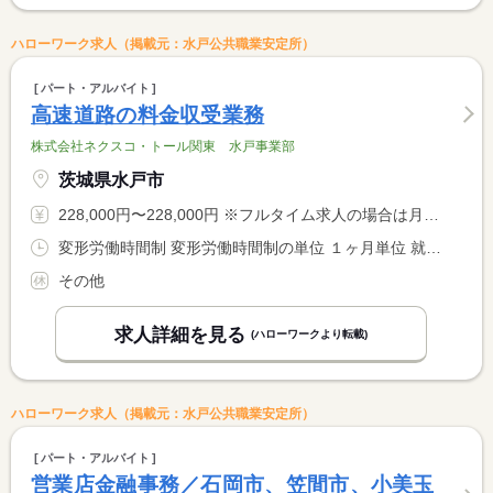
ハローワーク求人（掲載元：水戸公共職業安定所）
パート・アルバイト
高速道路の料金収受業務
株式会社ネクスコ・トール関東 水戸事業部
茨城県水戸市
228,000円〜228,000円 ※フルタイム求人の場合は月額（換算額）、パート求人の場合は時間額を表示しています。
変形労働時間制 変形労働時間制の単位 １ヶ月単位 就業時間１ 8時30分〜9時00分 就業時間に関する特記事項 ８：３０〜翌朝９：００を月１１回程度 <BR> （実働１５．５ｈ） <BR> ※毎月１日を起算日とする１ヶ月単位の変形労働時間制
その他
求人詳細を見る
(ハローワークより転載)
ハローワーク求人（掲載元：水戸公共職業安定所）
パート・アルバイト
営業店金融事務／石岡市、笠間市、小美玉