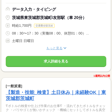
データ入力・タイピング
茨城県東茨城郡茨城町/友部駅（車 20分）
時給1,700円
交通費全額支給
08：30〜17：30（実働08：00、休憩01：00）...
土曜日 日曜日
もっと見る
求人詳細を見る
1週間以内公開
[一般派遣]
【製造・技能_検査】土日休み｜未経験OK｜東
茨城郡茨城町
∇ボトルの検査や仕上げ作業のお仕事∇ ・流れてきたボトルをチェッ
ク ・バリやゴミが無いかチェック ・機械にセットしてボトルを真空