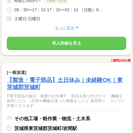
時給1,450円～
交通費一部支給
08：30〜17：15 17：15〜02：15 （日勤）8...
土曜日 日曜日
もっと見る
求人詳細を見る
1週間以内公開
[一般派遣]
【製造・電子部品】土日休み｜未経験OK｜東
茨城郡茨城町
∇電子部品の組立・検査のお仕事∇ ・部品を取り付けたり ・機械を
操作したり ・目視や機械を使った検査をしたり 基本黙々・コツコツ
作業となります...
その他工場・軽作業・物流・土木系
茨城県東茨城郡茨城町/岩間駅