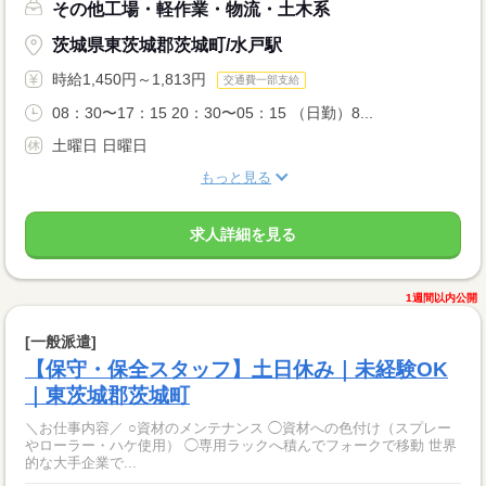
その他工場・軽作業・物流・土木系
茨城県東茨城郡茨城町/水戸駅
時給1,450円～1,813円
交通費一部支給
08：30〜17：15 20：30〜05：15 （日勤）8...
土曜日 日曜日
もっと見る
求人詳細を見る
1週間以内公開
[一般派遣]
【保守・保全スタッフ】土日休み｜未経験OK
｜東茨城郡茨城町
＼お仕事内容／ ○資材のメンテナンス ◯資材への色付け（スプレー
やローラー・ハケ使用） ◯専用ラックへ積んでフォークで移動 世界
的な大手企業で...