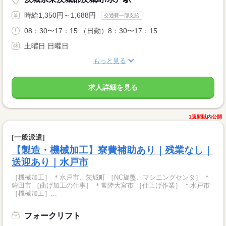
時給1,350円～1,688円
交通費一部支給
08：30〜17：15 （日勤）8：30〜17：15
土曜日 日曜日
もっと見る
求人詳細を見る
1週間以内公開
[一般派遣]
【製造・機械加工】寮費補助あり｜残業なし｜
送迎あり｜水戸市
［機械加工］ ＊水戸市、茨城町 ［NC旋盤、マシニングセンタ］ ＊
鉾田市 ［曲げ加工の仕事］ ＊常陸大宮市 ［仕上げ作業］ ＊水戸市
［機械加工］...
フォークリフト