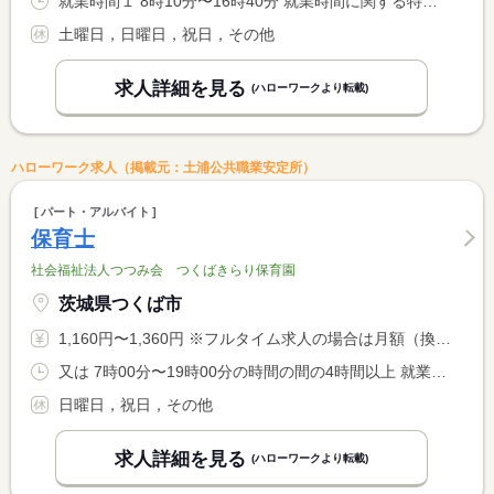
就業時間１ 8時10分〜16時40分 就業時間に関する特記事項 上記就業時間１は原則であり、各学校によって若干異なる場合があ <BR> ります。
土曜日，日曜日，祝日，その他
求人詳細を見る
(ハローワークより転載)
ハローワーク求人（掲載元：土浦公共職業安定所）
パート・アルバイト
保育士
社会福祉法人つつみ会 つくばきらり保育園
茨城県つくば市
1,160円〜1,360円 ※フルタイム求人の場合は月額（換算額）、パート求人の場合は時間額を表示しています。
又は 7時00分〜19時00分の時間の間の4時間以上 就業時間に関する特記事項 ７：００〜１９：００の間で応相談 <BR> ６時間を超える場合は休憩６０分以上
日曜日，祝日，その他
求人詳細を見る
(ハローワークより転載)