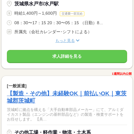
茨城県水戸市/水戸駅
時給1,400円～1,600円
交通費一部支給
08：30〜17：15 20：30〜05：15 （日勤）8...
所属先（会社カレンダー･シフトによる）
もっと見る
求人詳細を見る
1週間以内公開
[一般派遣]
【製造・その他】未経験OK｜前払いOK｜東茨
城郡茨城町
茨城町に拠点を構える「大手自動車部品メーカー」にて、アルミダ
イカスト製品（エンジンの基幹部品など）の製造・検査サポートを
お任せします。 【具...
その他工場・軽作業・物流・土木系