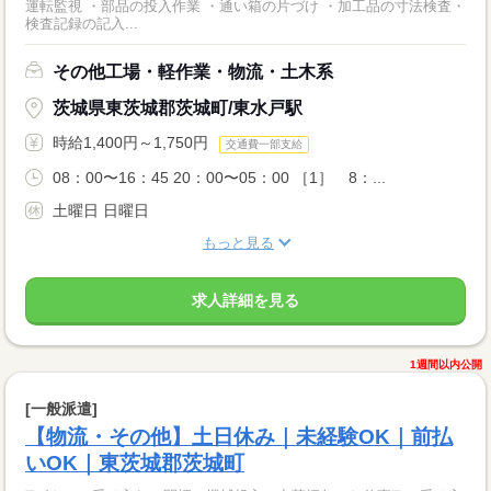
運転監視 ・部品の投入作業 ・通い箱の片づけ ・加工品の寸法検査・
検査記録の記入...
その他工場・軽作業・物流・土木系
茨城県東茨城郡茨城町/東水戸駅
時給1,400円～1,750円
交通費一部支給
08：00〜16：45 20：00〜05：00 ［1］ 8：...
土曜日 日曜日
もっと見る
求人詳細を見る
1週間以内公開
[一般派遣]
【物流・その他】土日休み｜未経験OK｜前払
いOK｜東茨城郡茨城町