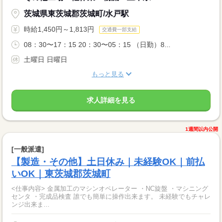
茨城県東茨城郡茨城町/水戸駅
時給1,450円～1,813円
交通費一部支給
08：30〜17：15 20：30〜05：15 （日勤）8...
土曜日 日曜日
もっと見る
求人詳細を見る
1週間以内公開
[一般派遣]
【製造・その他】土日休み｜未経験OK｜前払
いOK｜東茨城郡茨城町
<仕事内容> 金属加工のマシンオペレーター ・NC旋盤 ・マシニング
センタ ・完成品検査 誰でも簡単に操作出来ます。 未経験でもチャレ
ンジ出来ま...