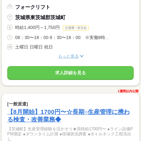
フォークリフト
茨城県東茨城郡茨城町
時給1,400円～1,750円
交通費一部支給
08：30〜18：00 8：30〜18：00 ※実働8時...
土曜日 日曜日 祝日
もっと見る
求人詳細を見る
1週間以内公開
[一般派遣]
【8月開始】1700円〜☆長期○生産管理に携わ
る検査・改善業務◆
【茨城町】生産管理経験を活かそう★高時給1700円〜 ●ライン設備P
PM測定 ●ダウンタイム計測 ●現場状況調査 ●ボトルネック工程洗出
し