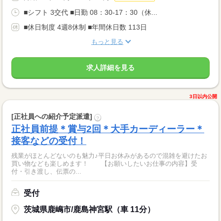
■シフト 3交代 ■日勤 08：30-17：30（休...
■休日制度 4週8休制 ■年間休日数 113日
もっと見る
求人詳細を見る
3日以内公開
[正社員への紹介予定派遣]
?
正社員前提＊賞与2回＊大手カーディーラー＊
接客などの受付！
残業がほとんどないのも魅力♪平日お休みがあるので混雑を避けたお
買い物なども楽しめます！ 【お願いしたいお仕事の内容】受
付・引き渡し、伝票の...
受付
茨城県鹿嶋市/鹿島神宮駅（車 11分）