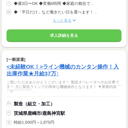
◆週3日〜OK ◆実働6時間 ◆家庭の都合で...
◆「平日だけ」など働きたい日を選べます！...
もっと見る
求人詳細を見る
[一般派遣]
<未経験OK！>ライン機械のカンタン操作！入
出庫作業★月給37万↑
ご覧いただきありがとうございます！ 製造オペレーターのお仕事で
す！ 主に製造ラインでの簡単な機械操作となります！ ▼業務内容 ￣
￣V￣￣￣￣￣...
製造（組立・加工）
茨城県鹿嶋市/鹿島神宮駅
時給1,500円～1,875円