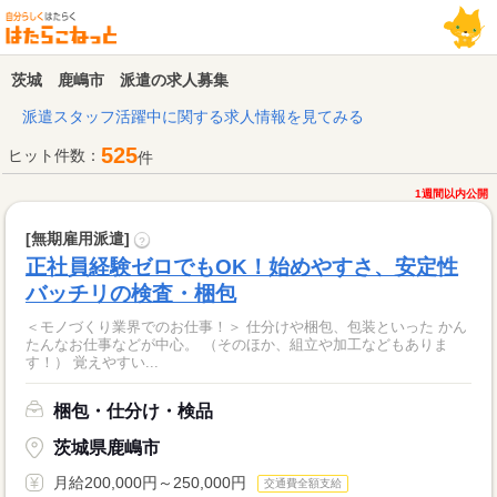
茨城 鹿嶋市 派遣の求人募集
派遣スタッフ活躍中に関する求人情報を見てみる
525
ヒット件数：
件
1週間以内公開
[無期雇用派遣]
?
正社員経験ゼロでもOK！始めやすさ、安定性
バッチリの検査・梱包
＜モノづくり業界でのお仕事！＞ 仕分けや梱包、包装といった かん
たんなお仕事などが中心。 （そのほか、組立や加工などもありま
す！） 覚えやすい...
梱包・仕分け・検品
茨城県鹿嶋市
月給200,000円～250,000円
交通費全額支給