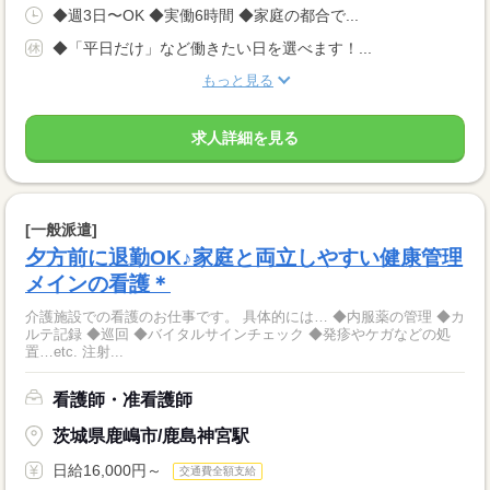
◆週3日〜OK ◆実働6時間 ◆家庭の都合で...
◆「平日だけ」など働きたい日を選べます！...
もっと見る
求人詳細を見る
[一般派遣]
夕方前に退勤OK♪家庭と両立しやすい健康管理
メインの看護＊
介護施設での看護のお仕事です。 具体的には… ◆内服薬の管理 ◆カ
ルテ記録 ◆巡回 ◆バイタルサインチェック ◆発疹やケガなどの処
置…etc. 注射...
看護師・准看護師
茨城県鹿嶋市/鹿島神宮駅
日給16,000円～
交通費全額支給