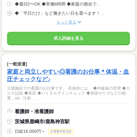
◆週3日〜OK ◆実働6時間 ◆家庭の都合で...
◆「平日だけ」など働きたい日を選べます！...
もっと見る
求人詳細を見る
[一般派遣]
家庭と両立しやすい◎看護のお仕事＊体温・血
圧チェックなど♪
介護施設での看護のお仕事です。 具体的には… ◆内服薬の管理 ◆カ
ルテ記録 ◆巡回 ◆バイタルサインチェック ◆発疹やケガなどの処
置…etc. 注射...
看護師・准看護師
茨城県鹿嶋市/鹿島神宮駅
日給16,000円～
交通費全額支給