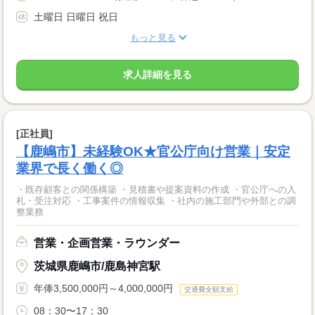
土曜日 日曜日 祝日
もっと見る
求人詳細を見る
[正社員]
【鹿嶋市】未経験OK★官公庁向け営業｜安定
業界で長く働く◎
・既存顧客との関係構築 ・見積書や提案資料の作成 ・官公庁への入
札・受注対応 ・工事案件の情報収集 ・社内の施工部門や外部との調
整業務
営業・企画営業・ラウンダー
茨城県鹿嶋市/鹿島神宮駅
年俸3,500,000円～4,000,000円
交通費全額支給
08：30〜17：30