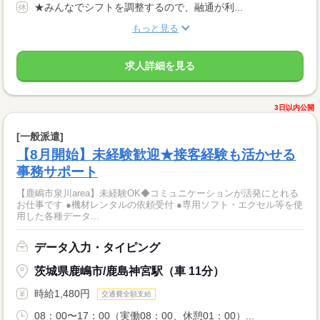
★みんなでシフトを調整するので、融通が利...
もっと見る
求人詳細を見る
3日以内公開
[一般派遣]
【8月開始】未経験歓迎★接客経験も活かせる
事務サポート
【鹿嶋市泉川area】未経験OK◆コミュニケーションが活発にとれる
お仕事です ●機材レンタルの依頼受付 ●専用ソフト・エクセル等を使
用した各種データ...
データ入力・タイピング
茨城県鹿嶋市/鹿島神宮駅（車 11分）
時給1,480円
交通費全額支給
08：00〜17：00（実働08：00、休憩01：00）...