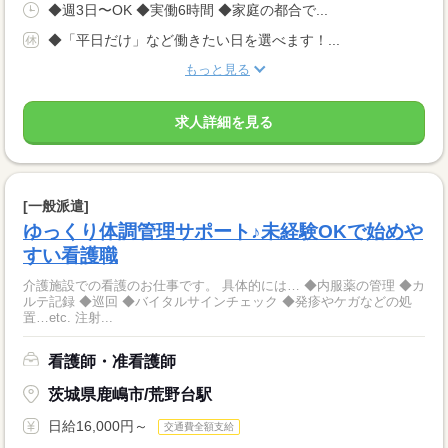
◆週3日〜OK ◆実働6時間 ◆家庭の都合で...
◆「平日だけ」など働きたい日を選べます！...
もっと見る
求人詳細を見る
[一般派遣]
ゆっくり体調管理サポート♪未経験OKで始めや
すい看護職
介護施設での看護のお仕事です。 具体的には… ◆内服薬の管理 ◆カ
ルテ記録 ◆巡回 ◆バイタルサインチェック ◆発疹やケガなどの処
置…etc. 注射...
看護師・准看護師
茨城県鹿嶋市/荒野台駅
日給16,000円～
交通費全額支給