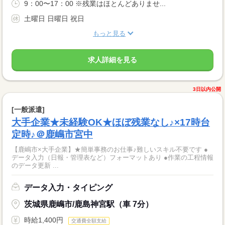
9：00〜17：00 ※残業はほとんどありませ...
土曜日 日曜日 祝日
もっと見る
求人詳細を見る
3日以内公開
[一般派遣]
大手企業★未経験OK★ほぼ残業なし♪×17時台
定時♪＠鹿嶋市宮中
【鹿嶋市×大手企業】★簡単事務のお仕事♪難しいスキル不要です ●
データ入力（日報・管理表など）フォーマットあり ●作業の工程情報
のデータ更新 ...
データ入力・タイピング
茨城県鹿嶋市/鹿島神宮駅（車 7分）
時給1,400円
交通費全額支給