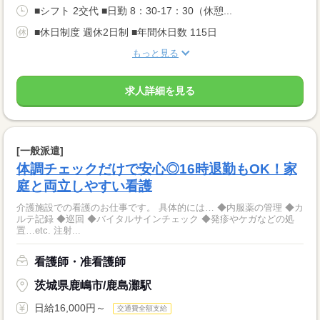
■シフト 2交代 ■日勤 8：30-17：30（休憩...
■休日制度 週休2日制 ■年間休日数 115日
もっと見る
求人詳細を見る
[一般派遣]
体調チェックだけで安心◎16時退勤もOK！家
庭と両立しやすい看護
介護施設での看護のお仕事です。 具体的には… ◆内服薬の管理 ◆カ
ルテ記録 ◆巡回 ◆バイタルサインチェック ◆発疹やケガなどの処
置…etc. 注射...
看護師・准看護師
茨城県鹿嶋市/鹿島灘駅
日給16,000円～
交通費全額支給