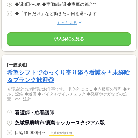
◆週3日〜OK ◆実働6時間 ◆家庭の都合で...
◆「平日だけ」など働きたい日を選べます！...
もっと見る
求人詳細を見る
[一般派遣]
希望シフトでゆっくり寄り添う看護を＊未経験
＆ブランク歓迎◎
介護施設での看護のお仕事です。 具体的には… ◆内服薬の管理 ◆カ
ルテ記録 ◆巡回 ◆バイタルサインチェック ◆発疹やケガなどの処
置…etc. 注射...
看護師・准看護師
茨城県鹿嶋市/鹿島サッカースタジアム駅
日給16,000円～
交通費全額支給