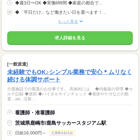
◆週3日〜OK ◆実働6時間 ◆家庭の都合で...
◆「平日だけ」など働きたい日を選べます！...
もっと見る
求人詳細を見る
[一般派遣]
未経験でもOK♪シンプル業務で安心＊ムリなく
続ける体調サポート
介護施設での看護のお仕事です。 具体的には… ◆内服薬の管理 ◆カ
ルテ記録 ◆巡回 ◆バイタルサインチェック ◆発疹やケガなどの処
置…etc. 注射...
看護師・准看護師
茨城県鹿嶋市/鹿島サッカースタジアム駅
日給16,000円～
交通費全額支給