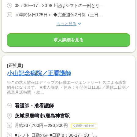
08：30〜17：30 ※上記はシフトの一例とな...
＜年間休日125日＞ ◆完全週休2日制（土日...
もっと見る
求人詳細を見る
[正社員]
小山記念病院／正看護師
※この求人情報はディップの転職エージェントサービスによる職業
紹介になります。 ■求人概要 ・休み：年間休日113日／週休二日制／
残業月10時間 ・給...
看護師・准看護師
茨城県鹿嶋市/鹿島神宮駅
月給237,700円～290,200円
交通費一部支給
■シフト 日勤のみ ■日勤 8：30-17：30（...