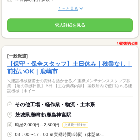
もっと見る
求人詳細を見る
1週間以内公開
[一般派遣]
【保守・保全スタッフ】土日休み｜残業なし｜
前払いOK｜鹿嶋市
＼建設機械整備士の資格を活かせる／ 重機メンテナンススタッフ募
集 【週の勤務日数】 5日 【主な業務内容】 製鉄所内で使用される建
設機械（ホイー...
その他工場・軽作業・物流・土木系
茨城県鹿嶋市/鹿島神宮駅
時給2,000円～2,500円
交通費一部支給
08：00〜17：00 ※実働時間8時間（休憩60...