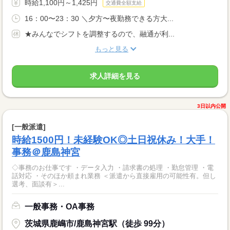
時給1,100円～1,425円
交通費全額支給
16：00〜23：30 ＼夕方〜夜勤務できる方大...
★みんなでシフトを調整するので、融通が利...
もっと見る
求人詳細を見る
3日以内公開
[一般派遣]
時給1500円！未経験OK◎土日祝休み！大手！
事務＠鹿島神宮
◇事務のお仕事です ・データ入力 ・請求書の処理 ・勤怠管理 ・電
話対応 ・そのほか頼まれ業務 ＜派遣から直接雇用の可能性有。但し
選考、面談有＞...
一般事務・OA事務
茨城県鹿嶋市/鹿島神宮駅（徒歩 99分）