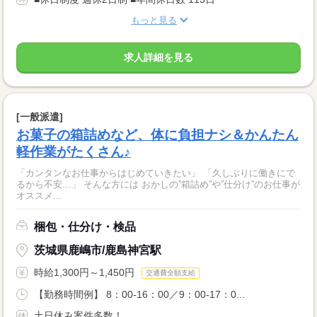
もっと見る
求人詳細を見る
[一般派遣]
お菓子の箱詰めなど、体に負担ナシ＆かんたん
軽作業がたくさん♪
「カンタンなお仕事からはじめていきたい」 「久しぶりに働きにで
るから不安…」 そんな方には おかしの”箱詰め”や”仕分け”のお仕事が
オススメ...
梱包・仕分け・検品
茨城県鹿嶋市/鹿島神宮駅
時給1,300円～1,450円
交通費全額支給
【勤務時間例】 8：00-16：00／9：00-17：0...
土日休み案件多数！