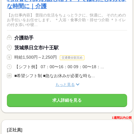
な時間に｜介護
【お仕事内容】 普段の生活をちょっとラクに、快適に。 そのための
お手伝いをお任せします。 ＊入浴・食事介助・排せつ介助 ＊トイレ
の付き添いや寝...
介護助手
茨城県日立市/十王駅
時給1,500円～2,250円
交通費全額支給
【シフト例】 07：00〜16：00 09：00〜18：...
■希望シフト制 ■急なお休みが必要な時も...
もっと見る
求人詳細を見る
1週間以内公開
[正社員]