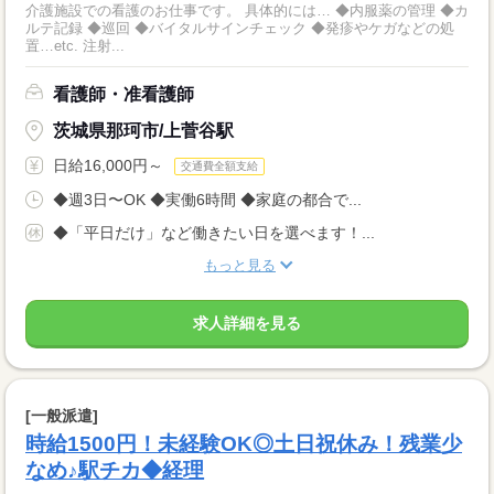
介護施設での看護のお仕事です。 具体的には… ◆内服薬の管理 ◆カ
ルテ記録 ◆巡回 ◆バイタルサインチェック ◆発疹やケガなどの処
置…etc. 注射...
看護師・准看護師
茨城県那珂市/上菅谷駅
日給16,000円～
交通費全額支給
◆週3日〜OK ◆実働6時間 ◆家庭の都合で...
◆「平日だけ」など働きたい日を選べます！...
もっと見る
求人詳細を見る
[一般派遣]
時給1500円！未経験OK◎土日祝休み！残業少
なめ♪駅チカ◆経理