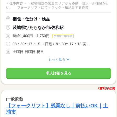
＜仕事内容＞ ・精密機器の製造エリアから移動、段ボール梱包を行
い、 フォークリフトにてトラックへ積込みする作業
梱包・仕分け・検品
茨城県ひたちなか市/佐和駅
時給1,400円～1,750円
交通費一部支給
08：30〜17：15 （日勤）8：30〜17：15 実...
土曜日 日曜日 祝日
もっと見る
求人詳細を見る
1週間以内公開
[一般派遣]
【フォークリフト】残業なし｜前払いOK｜土
浦市