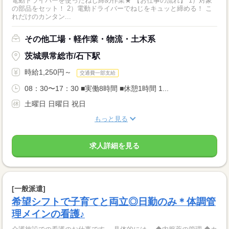
電動ドライバーを使ったねじ締め作業★ 【お仕事の流れ】 1）対象
の部品をセット！ 2）電動ドライバーでねじをキュッと締める！ こ
れだけのカンタン...
その他工場・軽作業・物流・土木系
茨城県常総市/石下駅
時給1,250円～
交通費一部支給
08：30〜17：30 ■実働8時間 ■休憩1時間 1...
土曜日 日曜日 祝日
もっと見る
求人詳細を見る
[一般派遣]
希望シフトで子育てと両立◎日勤のみ＊体調管
理メインの看護♪