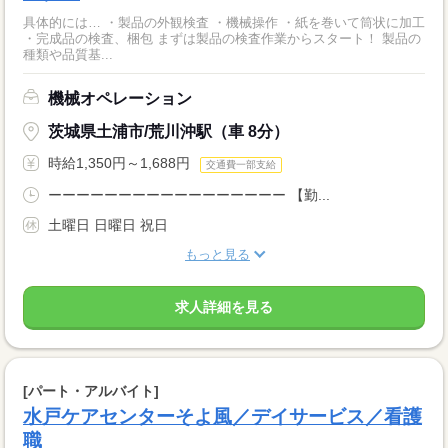
具体的には… ・製品の外観検査 ・機械操作 ・紙を巻いて筒状に加工
・完成品の検査、梱包 まずは製品の検査作業からスタート！ 製品の
種類や品質基...
機械オペレーション
茨城県土浦市/荒川沖駅（車 8分）
時給1,350円～1,688円
交通費一部支給
ーーーーーーーーーーーーーーーーー 【勤...
土曜日 日曜日 祝日
もっと見る
求人詳細を見る
[パート・アルバイト]
水戸ケアセンターそよ風／デイサービス／看護
職