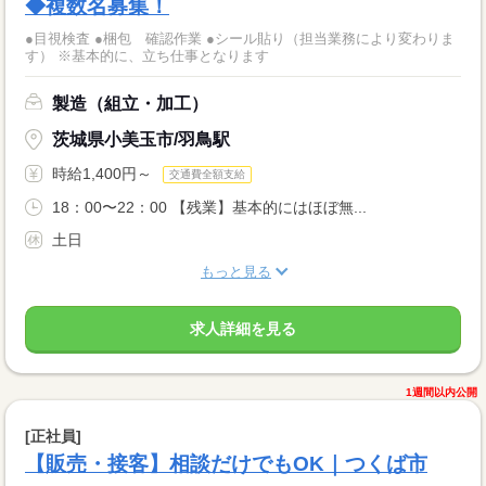
◆複数名募集！
●目視検査 ●梱包 確認作業 ●シール貼り（担当業務により変わりま
す） ※基本的に、立ち仕事となります
製造（組立・加工）
茨城県小美玉市/羽鳥駅
時給1,400円～
交通費全額支給
18：00〜22：00 【残業】基本的にはほぼ無...
土日
もっと見る
求人詳細を見る
1週間以内公開
[正社員]
【販売・接客】相談だけでもOK｜つくば市