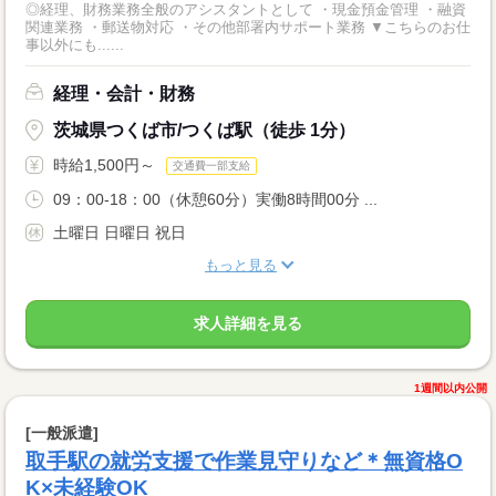
◎経理、財務業務全般のアシスタントとして ・現金預金管理 ・融資
関連業務 ・郵送物対応 ・その他部署内サポート業務 ▼こちらのお仕
事以外にも......
経理・会計・財務
茨城県つくば市/つくば駅（徒歩 1分）
時給1,500円～
交通費一部支給
09：00-18：00（休憩60分）実働8時間00分 ...
土曜日 日曜日 祝日
もっと見る
求人詳細を見る
1週間以内公開
[一般派遣]
取手駅の就労支援で作業見守りなど＊無資格O
K×未経験OK