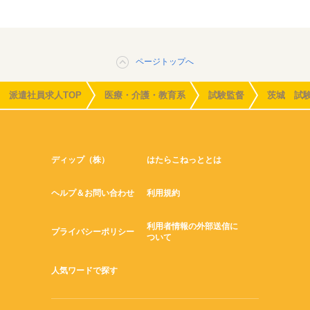
ページトップへ
派遣社員求人TOP
医療・介護・教育系
試験監督
茨城 試
ディップ（株）
はたらこねっととは
ヘルプ＆お問い合わせ
利用規約
利用者情報の外部送信に
プライバシーポリシー
ついて
人気ワードで探す