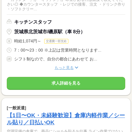
さい◎ ◆カウンタースタッフ ・レジでの接客、注文 ・ドリンク作り
・ソフトクリー...
キッチンスタッフ
茨城県北茨城市/磯原駅（車 8分）
時給1,074円～
交通費一部支給
7：00〜23：00 ※上記は営業時間となります...
シフト制なので、自分の都合にあわせて お...
もっと見る
求人詳細を見る
[一般派遣]
【1日〜OK・未経験歓迎】倉庫内軽作業／シー
ル貼り／日払いOK
空調完備の倉庫で、商品にシールを貼るお仕事 ライン作業ではない