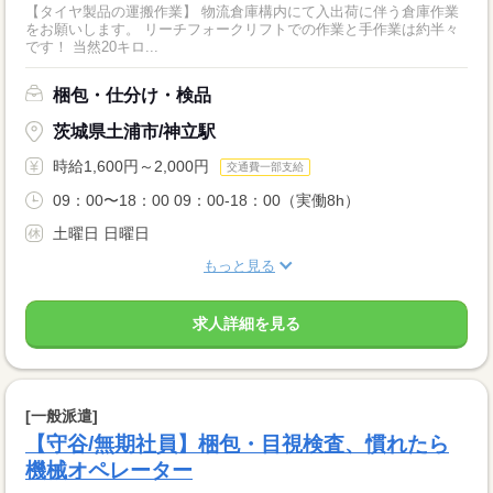
【タイヤ製品の運搬作業】 物流倉庫構内にて入出荷に伴う倉庫作業
をお願いします。 リーチフォークリフトでの作業と手作業は約半々
です！ 当然20キロ...
梱包・仕分け・検品
茨城県土浦市/神立駅
時給1,600円～2,000円
交通費一部支給
09：00〜18：00 09：00-18：00（実働8h）
土曜日 日曜日
もっと見る
求人詳細を見る
[一般派遣]
【守谷/無期社員】梱包・目視検査、慣れたら
機械オペレーター