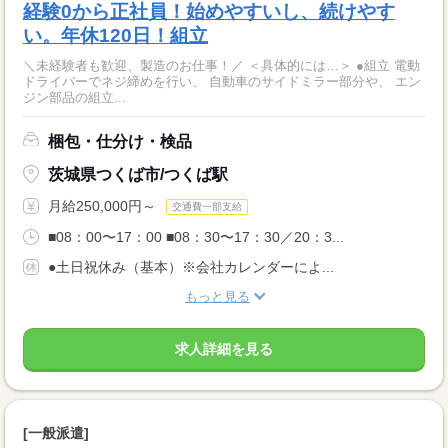
経験0から正社員！始めやすいし、続けやす
い。年休120日！組立
＼未経験者も歓迎、製造のお仕事！／ ＜具体的には…＞ ●組立 電動
ドライバーでネジ締めを行い、 自動車のサイドミラー部分や、 エン
ジン部品の組立...
梱包・仕分け・検品
茨城県つくば市/つくば駅
月給250,000円～
交通費一部支給
■08：00〜17：00 ■08：30〜17：30／20：3...
●土日祝休み（基本）※会社カレンダーによ...
もっと見る
求人詳細を見る
[一般派遣]