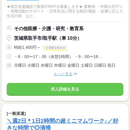
★就労支援施設で新規STAFFを募集します★ 業務例 ・作業の見守り
・求職活動のサポート ・日常生活に関する助言/相談 ・必要に応じた
生活介助 など...
その他医療・介護・研究・教育系
茨城県取手市/取手駅（車 10分）
時給1,400円～
交通費全額支給
・8：00〜17：00（休憩1時間） ・9：00〜18...
月曜日 火曜日 水曜日 木曜日 金曜日 土曜日 日曜日 祝日
もっと見る
求人詳細を見る
[一般派遣]
＼週2日＊1日2時間の超ミニマムワーク♪／好
きな時間で◎清掃