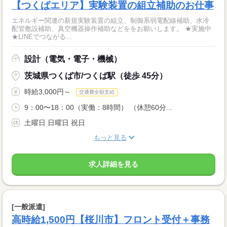
【つくばエリア】実験装置の組立補助のお仕事
エネルギー関連の新規実験装置の組立、制御系弱電配線補助、水冷
配管敷設補助、真空機器操作補助などををお願いします。 ★実施中
★LINEでつながる...
設計（電気・電子・機械）
茨城県つくば市/つくば駅（徒歩 45分）
時給3,000円～
交通費全額支給
9：00〜18：00（実働：8時間） （休憩60分...
土曜日 日曜日 祝日
もっと見る
求人詳細を見る
[一般派遣]
高時給1,500円【桜川市】フロント受付＋事務