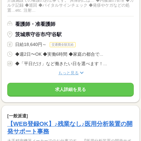
介護施設での看護のお仕事です。 具体的には… ◆内服薬の管理 ◆カ
ルテ記録 ◆巡回 ◆バイタルサインチェック ◆発疹やケガなどの処
置…etc. 注射...
看護師・准看護師
茨城県守谷市/守谷駅
日給18,640円～
交通費全額支給
◆週2日〜OK ◆実働6時間 ◆家庭の都合で...
◆「平日だけ」など働きたい日を選べます！...
もっと見る
求人詳細を見る
[一般派遣]
【WEB登録OK】♪残業なし♪医用分析装置の開
発サポート事務
大手精密機器メーカーでのお仕事です。 【医用分析装置の開発サポ