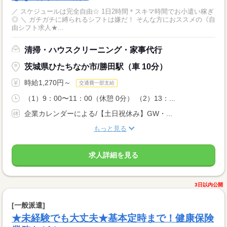
／ スケジュールは完全自由☆ 1日2時間＊スキマ時間でお小遣い稼ぎ
◎ ＼ ガチガチに縛られるシフトは嫌だ！ そんな方におススメの《自
由シフト求人★...
清掃・ハウスクリーニング・家事代行
茨城県ひたちなか市/勝田駅（車 10分）
時給1,270円～
交通費一部支給
（1）9：00〜11：00（休憩 0分） （2）13：...
企業カレンダーによる/【土日祝休み】GW・...
もっと見る
求人詳細を見る
3日以内公開
[一般派遣]
★未経験でも大丈夫★基本定時まで！健康保険