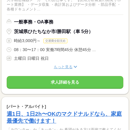
ート業務】 ・データ収集 ・表計算およびデータ分析 ・部品手配 ・
各種ドキュメント...
一般事務・OA事務
茨城県ひたちなか市/勝田駅（車 5分）
時給3,000円～
交通費全額支給
08：30〜17：00 実働7時間45分 休憩45分 ...
土曜日 日曜日 祝日
もっと見る
求人詳細を見る
[パート・アルバイト]
週1日、1日2h〜OKのマクドナルドなら、家庭
最優先で働けます！
「カウンター」か「キッチン」か 希望がある方は面接で教えてくだ