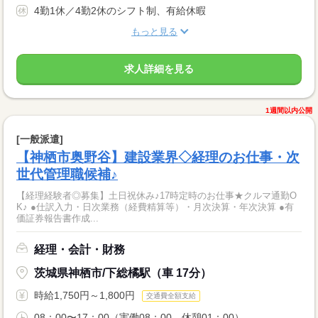
4勤1休／4勤2休のシフト制、有給休暇
もっと見る
求人詳細を見る
1週間以内公開
[一般派遣]
【神栖市奥野谷】建設業界◇経理のお仕事・次
世代管理職候補♪
【経理経験者◎募集】土日祝休み♪17時定時のお仕事★クルマ通勤O
K♪ ●仕訳入力・日次業務（経費精算等）・月次決算・年次決算 ●有
価証券報告書作成...
経理・会計・財務
茨城県神栖市/下総橘駅（車 17分）
時給1,750円～1,800円
交通費全額支給
08：00〜17：00（実働08：00、休憩01：00）...