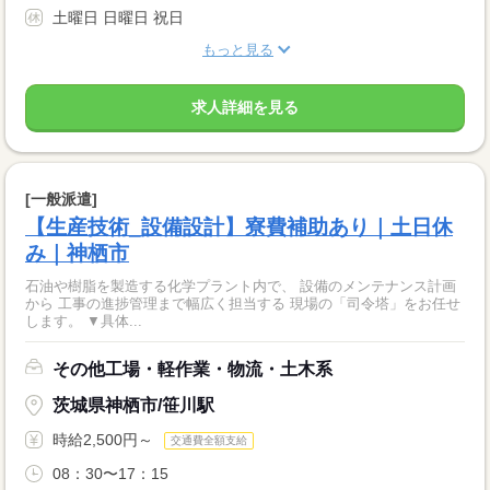
土曜日 日曜日 祝日
もっと見る
求人詳細を見る
[一般派遣]
【生産技術_設備設計】寮費補助あり｜土日休
み｜神栖市
石油や樹脂を製造する化学プラント内で、 設備のメンテナンス計画
から 工事の進捗管理まで幅広く担当する 現場の「司令塔」をお任せ
します。 ▼具体...
その他工場・軽作業・物流・土木系
茨城県神栖市/笹川駅
時給2,500円～
交通費全額支給
08：30〜17：15