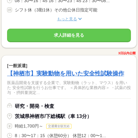
08：30〜16：45 16：30〜23：45 23：30〜08...
シフト休（3勤1休）その他公休日指定可能
もっと見る
求人詳細を見る
3日以内公開
[一般派遣]
【神栖市】実験動物を用いた安全性試験操作
医薬品開発を支援する企業で、実験動物（ラット、マウス）を用い
た 安全性試験を行うお仕事です。 ＜具体的な業務内容＞ ・試薬の投
与 ・摂餌量測定...
研究・開発・検査
茨城県神栖市/下総橘駅（車 13分）
時給1,700円～
交通費全額支給
8：30〜17：15（休憩60分） 休憩12：00〜1...