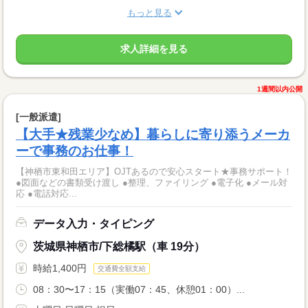
もっと見る
求人詳細を見る
1週間以内公開
[一般派遣]
【大手★残業少なめ】暮らしに寄り添うメーカ
ーで事務のお仕事！
【神栖市東和田エリア】OJTあるので安心スタート★事務サポート！
●図面などの書類受け渡し ●整理、ファイリング ●電子化 ●メール対
応 ●電話対応...
データ入力・タイピング
茨城県神栖市/下総橘駅（車 19分）
時給1,400円
交通費全額支給
08：30〜17：15（実働07：45、休憩01：00）...