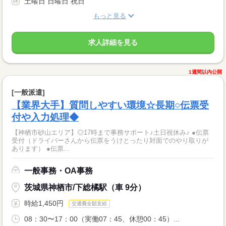
土曜日 日曜日 祝日
もっと見る
求人詳細を見る
1週間以内公開
[一般派遣]
【業界大手】質問しやすい環境☆長期○伝票受
付や入力処理◆
【神栖市砂山エリア】◎17時まで事務サポート♪土日祝休み♪ ●伝票
受付（ドライバーさんから伝票をうけとったり対面でのやり取りが
あります） ●伝票...
一般事務・OA事務
茨城県神栖市/下総橘駅（車 9分）
時給1,450円
交通費全額支給
08：30〜17：00（実働07：45、休憩00：45）...