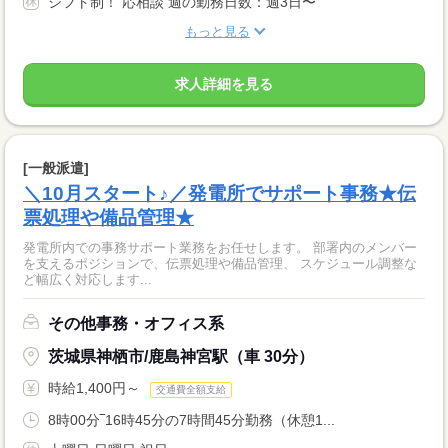
シフト制！ 応相談 週の勤務日数：週3日〜
もっと見る
求人詳細を見る
[一般派遣]
＼10月スタート♪／発電所でサポート事務★伝
票処理や備品管理★
発電所内での事務サポート業務をお任せします。 部署内のメンバー
を支えるポジションで、伝票処理や備品管理、 スケジュール調整な
ど幅広く対応します...
その他事務・オフィス系
茨城県神栖市/鹿島神宮駅（車 30分）
時給1,400円～
交通費全額支給
8時00分‾16時45分の7時間45分勤務（休憩1...