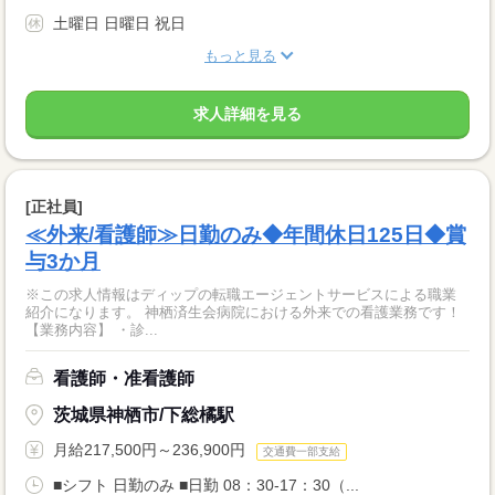
土曜日 日曜日 祝日
もっと見る
求人詳細を見る
[正社員]
≪外来/看護師≫日勤のみ◆年間休日125日◆賞
与3か月
※この求人情報はディップの転職エージェントサービスによる職業
紹介になります。 神栖済生会病院における外来での看護業務です！
【業務内容】 ・診...
看護師・准看護師
茨城県神栖市/下総橘駅
月給217,500円～236,900円
交通費一部支給
■シフト 日勤のみ ■日勤 08：30-17：30（...