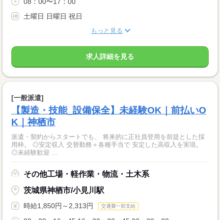
08：00〜17：00
土曜日 日曜日 祝日
もっと見る
求人詳細を見る
[一般派遣]
【製造・技能_設備保全】未経験OK｜前払いO
K｜神栖市
派遣・契約からスタートでも、 将来的に正社員登用を前提とした採
用枠。 ◎安定収入 交替勤務＋各種手当で 安定した高収入を実現。
◎未経験歓迎 ...
その他工場・軽作業・物流・土木系
茨城県神栖市/小見川駅
時給1,850円～2,313円
交通費一部支給