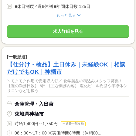
■休日制度 4週8休制 ■年間休日数 125日
もっと見る
求人詳細を見る
[一般派遣]
【仕分け・検品】土日休み｜未経験OK｜相談
だけでもOK｜神栖市
＼モクモク作用で安定収入◎／ 化学製品の積込みスタッフ募集！
【週の勤務日数】 5日 【主な業務内容】 塩化ビニル樹脂や半導体シ
リコンなどを扱う...
倉庫管理・入出荷
茨城県神栖市
時給1,400円～1,750円
交通費一部支給
08：00〜17：00 ※実働時間8時間（休憩60...