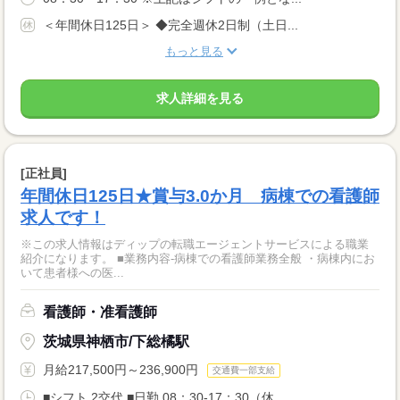
＜年間休日125日＞ ◆完全週休2日制（土日...
もっと見る
求人詳細を見る
[正社員]
年間休日125日★賞与3.0か月 病棟での看護師
求人です！
※この求人情報はディップの転職エージェントサービスによる職業
紹介になります。 ■業務内容‐病棟での看護師業務全般 ・病棟内にお
いて患者様への医...
看護師・准看護師
茨城県神栖市/下総橘駅
月給217,500円～236,900円
交通費一部支給
■シフト 2交代 ■日勤 08：30-17：30（休...