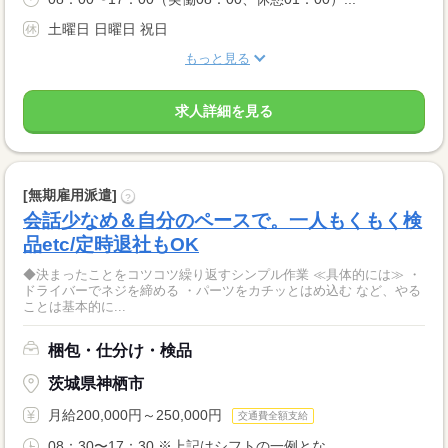
土曜日 日曜日 祝日
もっと見る
求人詳細を見る
[無期雇用派遣]
?
会話少なめ＆自分のペースで。一人もくもく検
品etc/定時退社もOK
◆決まったことをコツコツ繰り返すシンプル作業 ≪具体的には≫ ・
ドライバーでネジを締める ・パーツをカチッとはめ込む など、やる
ことは基本的に...
梱包・仕分け・検品
茨城県神栖市
月給200,000円～250,000円
交通費全額支給
08：30〜17：30 ※上記はシフトの一例とな...