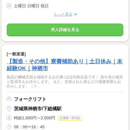
土曜日 日曜日 祝日
もっと見る
求人詳細を見る
[一般派遣]
【製造・その他】寮費補助あり｜土日休み｜未
経験OK｜神栖市
製品の機械充填を補助するお仕事♪ほぼ自動生産です！ 袋や糸の補充
と監視等をお任せします。 また、充填された袋などの運搬業務もお
任せします。（フ...
フォークリフト
茨城県神栖市/下総橘駅
時給1,600円～2,000円
交通費一部支給
08：00〜16：45