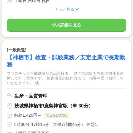
土曜日 日曜日 祝日
もっと見る
求人詳細を見る
[一般派遣]
【神栖市】検査・試験業務／安定企業で長期勤
務
プラスチック合成紙製品の品質検査、 物性の試験を専用の機器を使
用して行う業務です。 検査機器の操作方法は、指導を受け習得して
いただきます。 検...
生産・品質管理
茨城県神栖市/鹿島神宮駅（車 30分）
時給1,420円～
交通費全額支給
8時30分‾17時15分（実働7時間45分） 休憩1...