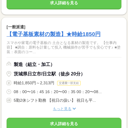
求人詳細を見る
[一般派遣]
【電子基板素材の製造】★時給1850円
スマホや家電の電子基板の 土台となる素材の製造です。 【仕事内
容】 ■調合：原料を計量して投入 機械操作が苦手でも安心です♪ ■塗
装：表面のコー...
製造（組立・加工）
茨城県日立市/日立駅（徒歩 20分）
時給1,850円～2,313円
交通費一部支給
08：00〜16：45 16：20〜00：35 00：20〜08...
5勤2休シフト勤務 【祝日の扱い】 祝日も平...
もっと見る
求人詳細を見る