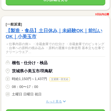
3日以内公開
[一般派遣]
【製造・食品】土日休み｜未経験OK｜前払い
OK｜小美玉市
＜仕事内容の例＞ ・冷蔵倉庫での仕分け ・冷蔵倉庫でのピッキング
・台車への原料の積み込み ・原料の運搬※台車使用 基本立ち仕事で
クリーンウエア...
梱包・仕分け・検品
茨城県小美玉市/羽鳥駅
時給1,150円～1,437円
交通費一部支給
08：00〜17：00
土曜日 日曜日 祝日
もっと見る