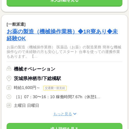
求人詳細を見る
[一般派遣]
お薬の製造（機械操作業務）◆1R寮あり◆未
経験OK
お薬の製造（機械操作業務） 医薬品（お薬）の製造業務 簡単な機械
操作なので未経験の方も安心してスタート 台車を使っての運搬作業
もあります。 【...
機械オペレーション
茨城県神栖市/下総橘駅
時給1,600円～
交通費一部支給
［1］07：30〜16：10 稼働時間7.67h（休憩1...
土曜日 日曜日
もっと見る
求人詳細を見る