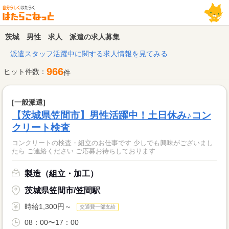
茨城 男性 求人 派遣の求人募集
派遣スタッフ活躍中に関する求人情報を見てみる
966
ヒット件数：
件
[一般派遣]
【茨城県笠間市】男性活躍中！土日休み♪コン
クリート検査
コンクリートの検査・組立のお仕事です 少しでも興味がございまし
たら ご連絡ください ご応募お待ちしております
製造（組立・加工）
茨城県笠間市/笠間駅
時給1,300円～
交通費一部支給
08：00〜17：00