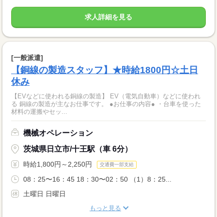
求人詳細を見る
[一般派遣]
【銅線の製造スタッフ】★時給1800円☆土日
休み
【EVなどに使われる銅線の製造】 EV（電気自動車）などに使われ
る 銅線の製造が主なお仕事です。 ●お仕事の内容● ・台車を使った
材料の運搬やセッ...
機械オペレーション
茨城県日立市/十王駅（車 6分）
時給1,800円～2,250円
交通費一部支給
08：25〜16：45 18：30〜02：50 （1）8：25...
土曜日 日曜日
もっと見る