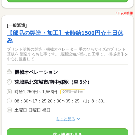
3日以内公開
[一般派遣]
【部品の製造・加工】★時給1500円☆土日休
み
プリント基板の製造・機械オペレーター 手のひらサイズのプリント
基板を 製造するお仕事です。 最新設備が整った工場で、 機械操作を
中心に担当して...
機械オペレーション
茨城県北茨城市/南中郷駅（車 5分）
時給1,250円～1,563円
交通費一部支給
08：30〜17：25 20：30〜05：25 （1）8：30...
土曜日 日曜日 祝日
もっと見る
求人詳細を見る