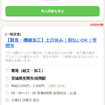
求人詳細を見る
3日以内公開
[一般派遣]
【製造・機械加工】土日休み｜前払いOK｜笠
間市
プレス機やベンダー機を使った鈑金加工のお仕事 ・加工機の操作 ・
プログラムの修正や入力 ・組立や洗浄 ・ご経験のある方はスポット
溶接もお願いする...
製造（組立・加工）
茨城県笠間市/岩間駅
時給2,000円～2,500円
交通費一部支給
08：00〜17：00 実働8時間 休憩60分（お昼...
土曜日 日曜日 祝日