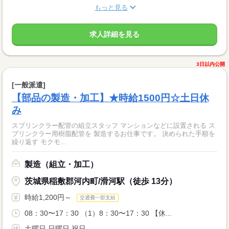
もっと見る
求人詳細を見る
3日以内公開
[一般派遣]
【部品の製造・加工】★時給1500円☆土日休
み
スプリンクラー配管の組立スタッフ マンションなどに設置される ス
プリンクラー用樹脂配管を 製造するお仕事です。 決められた手順を
繰り返す モクモ...
製造（組立・加工）
茨城県稲敷郡河内町/滑河駅（徒歩 13分）
時給1,200円～
交通費一部支給
08：30〜17：30 （1）8：30〜17：30 【休...
土曜日 日曜日 祝日