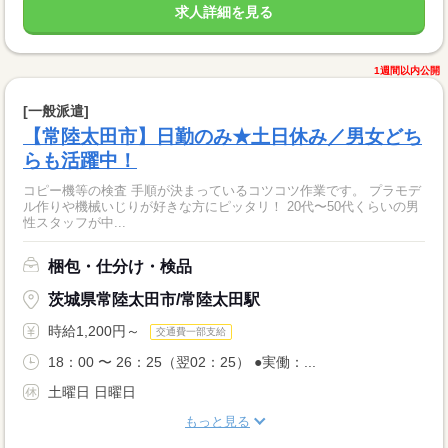
求人詳細を見る
1週間以内公開
[一般派遣]
【常陸太田市】日勤のみ★土日休み／男女どち
らも活躍中！
コピー機等の検査 手順が決まっているコツコツ作業です。 プラモデ
ル作りや機械いじりが好きな方にピッタリ！ 20代〜50代くらいの男
性スタッフが中...
梱包・仕分け・検品
茨城県常陸太田市/常陸太田駅
時給1,200円～
交通費一部支給
18：00 〜 26：25（翌02：25） ●実働：...
土曜日 日曜日
もっと見る