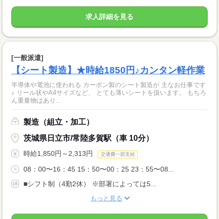
求人詳細を見る
[一般派遣]
【シート製造】★時給1850円♪カンタン軽作業
半導体や電池に使われる カーボン製のシート製造が 主なお仕事です
♪ リール状やA4サイズなど、 とても薄いシートを扱います。 もちろ
ん重量物はあり...
製造（組立・加工）
茨城県日立市/常陸多賀駅（車 10分）
時給1,850円～2,313円
交通費一部支給
08：00〜16：45 15：50〜00：25 23：55〜08...
■シフト制（4勤2休） ※部署によっては5...
もっと見る