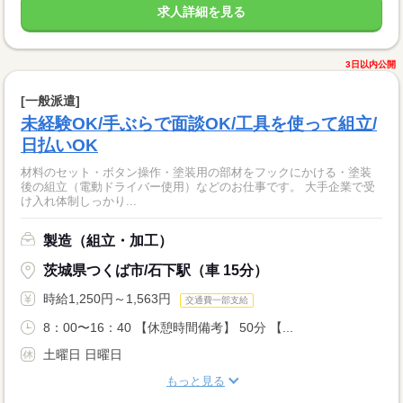
求人詳細を見る
3日以内公開
[一般派遣]
未経験OK/手ぶらで面談OK/工具を使って組立/
日払いOK
材料のセット・ボタン操作・塗装用の部材をフックにかける・塗装
後の組立（電動ドライバー使用）などのお仕事です。 大手企業で受
け入れ体制しっかり...
製造（組立・加工）
茨城県つくば市/石下駅（車 15分）
時給1,250円～1,563円
交通費一部支給
8：00〜16：40 【休憩時間備考】 50分 【...
土曜日 日曜日
もっと見る