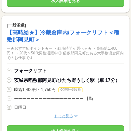
求人詳細を見る
[一般派遣]
【高時給★】冷蔵倉庫内/フォークリフト＜稲
敷郡阿見町＞
ー★おすすめポイント★ー ・勤務時間が選べる★ ・高時給1,400
円！ ・20代〜50代男性活躍中◎ 稲敷郡阿見町にある大手物流倉庫内
でのお仕事です...
フォークリフト
茨城県稲敷郡阿見町/ひたち野うしく駅（車 17分）
時給1,400円～1,750円
交通費一部支給
ーーーーーーーーーーーーーーーーー 【勤...
日曜日
もっと見る