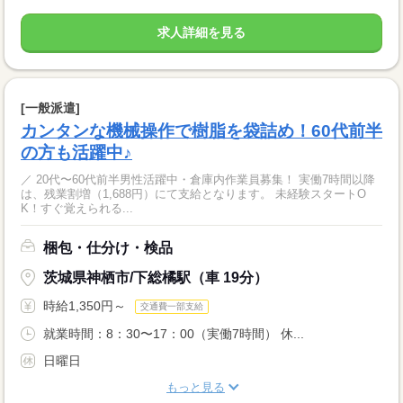
求人詳細を見る
[一般派遣]
カンタンな機械操作で樹脂を袋詰め！60代前半
の方も活躍中♪
／ 20代〜60代前半男性活躍中・倉庫内作業員募集！ 実働7時間以降
は、残業割増（1,688円）にて支給となります。 未経験スタートO
K！すぐ覚えられる...
梱包・仕分け・検品
茨城県神栖市/下総橘駅（車 19分）
時給1,350円～
交通費一部支給
就業時間：8：30〜17：00（実働7時間） 休...
日曜日
もっと見る