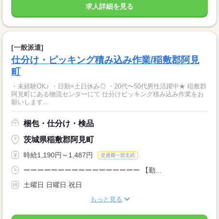
求人詳細を見る
[一般派遣]
仕分け・ピッキング積み込み作業/稲敷郡阿見
町
・未経験OK♪ ・日勤×土日休み◎ ・20代〜50代男性活躍中★ 稲敷郡
阿見町にある物流センターにて 仕分けピッキング積み込み作業をお
願いします...
梱包・仕分け・検品
茨城県稲敷郡阿見町
時給1,190円～1,487円
交通費一部支給
ーーーーーーーーーーーーーーーーー 【勤...
土曜日 日曜日 祝日
もっと見る