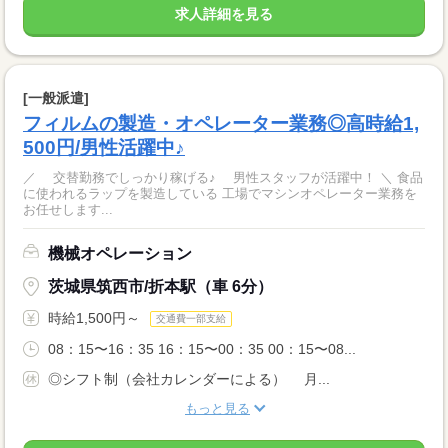
求人詳細を見る
[一般派遣]
フィルムの製造・オペレーター業務◎高時給1,
500円/男性活躍中♪
／ 交替勤務でしっかり稼げる♪ 男性スタッフが活躍中！ ＼ 食品
に使われるラップを製造している 工場でマシンオペレーター業務を
お任せします...
機械オペレーション
茨城県筑西市/折本駅（車 6分）
時給1,500円～
交通費一部支給
08：15〜16：35 16：15〜00：35 00：15〜08...
◎シフト制（会社カレンダーによる） 月...
もっと見る