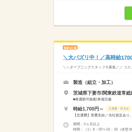
契約社員
＼大バズリ中！／高時給17
＼＼オープニングスタッフ大募集／／ コスメ好き必
製造（組立・加工）
茨城県下妻市/関東鉄道常総
■車通勤可能/駐車場完備
時給1,700円～
交通費一部支給
【交通費】実費支給／当社規定あり。 ※月収
期間：3ヵ月以上
時間：（1）8：00〜16：30（休憩 60