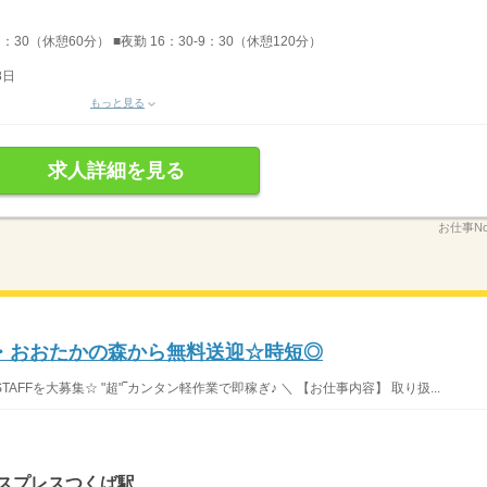
7：30（休憩60分） ■夜勤 16：30-9：30（休憩120分）
8日
もっと見る
求人詳細を見る
お仕事No
/柏・おおたかの森から無料送迎☆時短◎
STAFFを大募集☆ "超"‾カンタン軽作業で即稼ぎ♪ ＼ 【お仕事内容】 取り扱...
クスプレスつくば駅