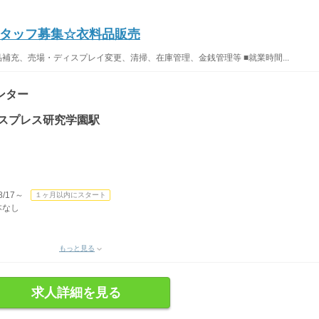
タッフ募集☆衣料品販売
補充、売場・ディスプレイ変更、清掃、在庫管理、金銭管理等 ■就業時間...
ンター
クスプレス研究学園駅
）
/17～
１ヶ月以内にスタート
本なし
もっと見る
求人詳細を見る