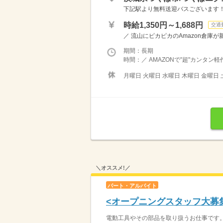
下記駅より無料送迎バスございます！ 
時給1,350円～1,688円
交通
／ 流山にピカピカのAmazon倉庫が新
期間：長期
時間：／ AMAZONで"超"カンタン
月曜日 火曜日 水曜日 木曜日 金曜日 
＼オススメ!／
パート・アルバイト
<オープニングスタッフ大募
電動工具やその部品を取り扱うお仕事です。 