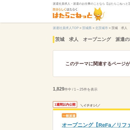
派遣社員求人・派遣のお仕事のことなら【はたらこねっと
派遣社員求人TOP
>
茨城県
>
北茨城市
>
茨城 求人
茨城 求人 オープニング 派遣の
このテーマに関連するページ
1,829
件中 / 1～25件を表示
1週間以内公開
＼イチオシ!／
一般派遣
オープニング【ReFa／リ