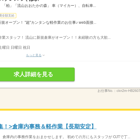
「柏」「流山おおたかの森」 車（マイカー）、自転車...
費全額支給
規オープン！ "超"カンタンな軽作業のお仕事♪ web面接...
軽作業スタッフ！ 流山に新規倉庫がオープン！！未経験の方も大歓...
土曜日 日曜日 祝日
もっと見る
求人詳細を見る
お仕事No.：
ckn2m-HB26
集！>倉庫内事務＆軽作業【長期安定】
倉庫内の事務作業をおまかせします。 初めての方にもスタッフが OJTで丁...