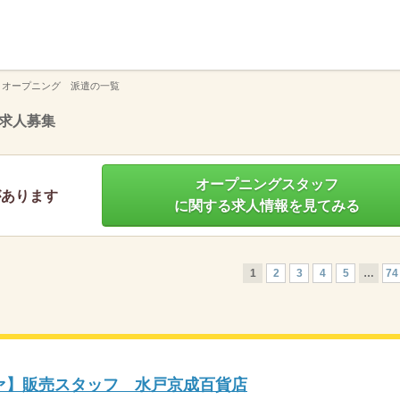
】
 オープニング 派遣の一覧
求人募集
オープニングスタッフ
があります
に関する求人情報を見てみる
1
2
3
4
5
…
74
ファ】販売スタッフ 水戸京成百貨店