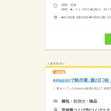
期間：長期
時間：■シフト 2交代 ■日勤 8：30-1
■休日制度 4週8休制 ■年間休日数 11
＼オススメ!／
一般派遣
Amazonで軽作業♪週2日‾
／ 新オープンのAmazon倉庫in流山で 長期
梱包・仕分け・検品
茨城県つくば市/つくばエ