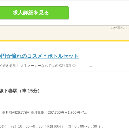
求人詳細を見る
お仕事No.：
00円☆憧れのコスメ＊ボトルセット
見！ 大手メーカーならではの福利厚生◎ ‐‐‐‐‐‐‐‐‐‐‐...
線下妻駅（車 15分）
例26.7万円 ※月収例：267,750円＝1,700円×7...
分） （2）16：00〜0：30（休憩 60分） （3）0：00〜8：30（...