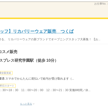
お仕事No.
ッフ】リカバリーウェア販売 つくば
る、 リカバリーウェアの新ブランドでオープニングスタッフ大募集！ 【お...
コスメ販売
スプレス研究学園駅（徒歩 10分）
費全額支給
遇 スマホでかんたんに前払いで給与が受け取れます（...
即日スタート
30〜18：30 11：00〜20：00 12：30〜21：30 実働8時間／休...
もっと見る