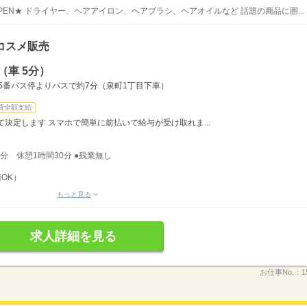
PEN★ ドライヤー、ヘアアイロン、ヘアブラシ、ヘアオイルなど 話題の商品に囲...
コスメ販売
（車 5分）
・5番バス停よりバスで約7分（泉町1丁目下車）
費全額支給
決定します スマホで簡単に前払いで給与が受け取れま...
30分 休憩1時間30分 ●残業無し
OK）
もっと見る
求人詳細を見る
お仕事No.：
1