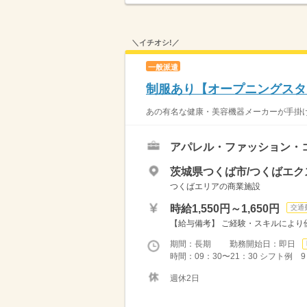
＼イチオシ!／
一般派遣
制服あり【オープニングスタ
あの有名な健康・美容機器メーカーが手掛け
アパレル・ファッション・
茨城県つくば市/つくばエク
つくばエリアの商業施設
時給1,550円～1,650円
交通
【給与備考】 ご経験・スキルにより優
期間：長期 勤務開始日：即日
時間：09：30〜21：30 シフト例 9：
週休2日