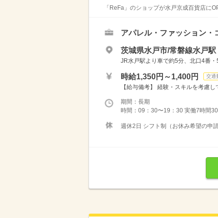
「ReFa」のショップが水戸京成百貨店にO
アパレル・ファッション・
茨城県水戸市/常磐線水戸駅
JR水戸駅より車で約5分、北口4番
時給1,350円～1,400円
交通
【給与備考】 経験・スキルを考慮して
期間：長期
時間：09：30〜19：30 実働7時間
週休2日 シフト制（お休み希望の申請