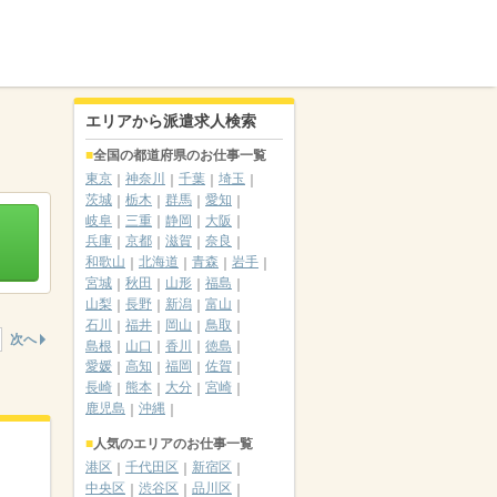
エリアから派遣求人検索
全国の都道府県のお仕事一覧
東京
神奈川
千葉
埼玉
茨城
栃木
群馬
愛知
岐阜
三重
静岡
大阪
兵庫
京都
滋賀
奈良
和歌山
北海道
青森
岩手
宮城
秋田
山形
福島
山梨
長野
新潟
富山
石川
福井
岡山
鳥取
次へ
島根
山口
香川
徳島
愛媛
高知
福岡
佐賀
長崎
熊本
大分
宮崎
鹿児島
沖縄
人気のエリアのお仕事一覧
港区
千代田区
新宿区
中央区
渋谷区
品川区