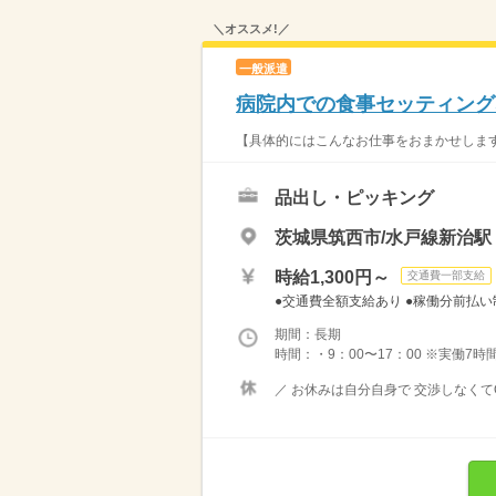
＼オススメ!／
一般派遣
病院内での食事セッティングs
【具体的にはこんなお仕事をおまかせします♪
品出し・ピッキング
茨城県筑西市/水戸線新治駅
時給1,300円～
交通費一部支給
●交通費全額支給あり ●稼働分前払
期間：長期
時間：・9：00〜17：00 ※実働7
／ お休みは自分自身で 交渉しなくてO