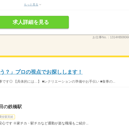
もっと見る
求人詳細を見る
お仕事No.：
1314HB0806
う？」プロの視点でお探しします！
です◎ 【具体的には…】 ■レクリエーションの準備やお手伝い ■食事の...
田の鉄橋駅
費全額支給
心です ※家チカ・駅チカなど通勤が楽な職場もご紹介...