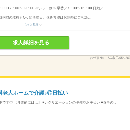
：00 17：00〜09：00 ≪シフト例≫ 早番／7：00〜16：00 日勤／...
期休暇の取得もOK 勤務曜日、休み希望はお気軽にご相談...
もっと見る
求人詳細を見る
お仕事No.：
SC水戸/054/26
料老人ホームで介護♪◎日払い
です◎ 【具体的には…】 ■レクリエーションの準備やお手伝い ■食事の...