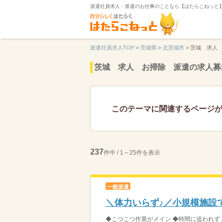
派遣社員求人・派遣のお仕事のことなら【はたらこねっと
派遣社員求人TOP
>
茨城県
>
北茨城市
>
茨城 求人
茨城 求人 お掃除 派遣の求人募
このテーマに関連するページ
237
件中 / 1～25件を表示
一般派遣
＼体力いらず♪／小規模施設
◆こつこつ作業がメイン ◆時間に追われず、