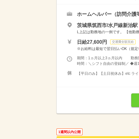
ホームヘルパー（訪問介護
茨城県筑西市/水戸線新治駅
L上記は勤務地の一例です。 【他勤務
日給27,600円
交通費全額支給
※お給料は最短で翌日払いOK（規定有
期間：1ヵ月以上3ヵ月以内 勤務
時間：＼シフト自由の登録制／ ◆週1
【平日のみ】【土日祝休み】etc 
1週間以内公開