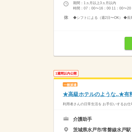
期間：1ヵ月以上3ヵ月以内
時間：07：00〜16：00 11：00〜20
◆シフトによる（週2日〜OK） ◆長
1週間以内公開
一般派遣
★高級ホテルのような..★有
利用者さんの日常生活を お手伝いするお仕事
介護助手
茨城県水戸市/常磐線水戸駅