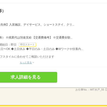
等）
先例】入居施設、デイサービス、ショートステイ、クリ...
） ※残業代は別途支給 【交通費備考】 ※交通費全額...
開始日：即日
即日スタート
日〜OK ◆土日休み ◆平日のみ・土日のみ ◆Wワークや扶養内...
ライフスタイルに合わせてご相談いただけます
もっと見る
求人詳細を見る
お仕事No.：
MIT水戸_55【