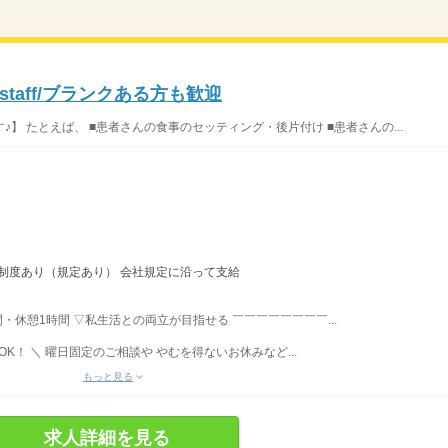
taff/ブランクある方も歓迎
】 たとえば、 ■患者さんの食事のセッティング・後片付け ■患者さんの...
い制度あり（規定あり） 会社規定に沿って支給
時間・休憩1時間 ▽私生活との両立が目指せる ￣￣￣￣￣￣￣￣...
K！ ＼ 曜日固定のご相談や やむを得ないお休みなど...
もっと見る
求人詳細を見る