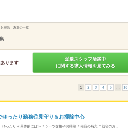
】
 お掃除 派遣の一覧
集
派遣スタッフ活躍中
があります
に関する求人情報を見てみる
1
2
3
4
5
…
10
でゆったり勤務◎見守り＆お掃除中心
ゆったり ≪具体的には≫ ＊シーツ交換やお掃除 ＊備品の補充 ＊就寝のお...