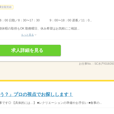
費全額支給
00 日勤／8：30〜17：30 9：00〜18：00 遅番／11：0...
期休暇の取得もOK 勤務曜日、休み希望はお気軽にご相談...
もっと見る
求人詳細を見る
お仕事No.：
SC水戸/018/26
う？」プロの視点でお探しします！
です◎ 【具体的には…】 ■レクリエーションの準備やお手伝い ■食事の...