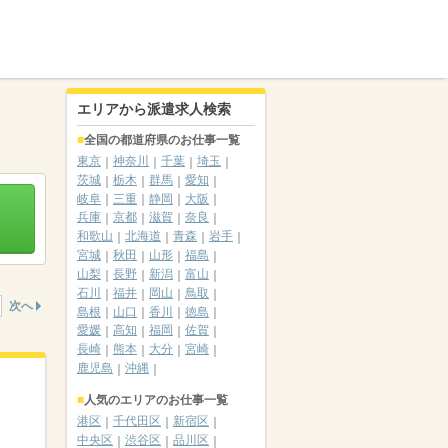
エリアから派遣求人検索
全国の都道府県のお仕事一覧
東京
神奈川
千葉
埼玉
茨城
栃木
群馬
愛知
岐阜
三重
静岡
大阪
兵庫
京都
滋賀
奈良
和歌山
北海道
青森
岩手
宮城
秋田
山形
福島
山梨
長野
新潟
富山
石川
福井
岡山
鳥取
次へ
島根
山口
香川
徳島
愛媛
高知
福岡
佐賀
長崎
熊本
大分
宮崎
鹿児島
沖縄
人気のエリアのお仕事一覧
港区
千代田区
新宿区
中央区
渋谷区
品川区