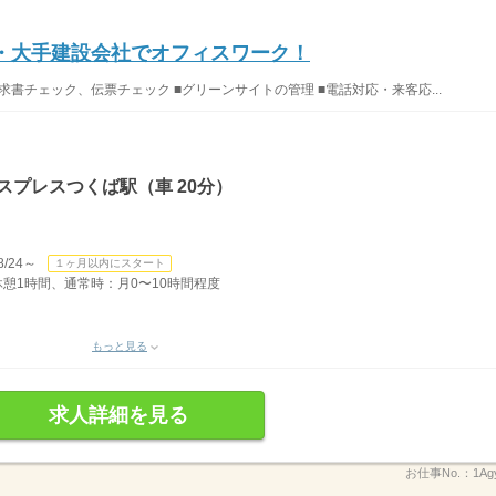
活躍・大手建設会社でオフィスワーク！
求書チェック、伝票チェック ■グリーンサイトの管理 ■電話対応・来客応...
スプレスつくば駅（車 20分）
/24～
１ヶ月以内にスタート
、休憩1時間、通常時：月0〜10時間程度
もっと見る
求人詳細を見る
お仕事No.：
1Ag