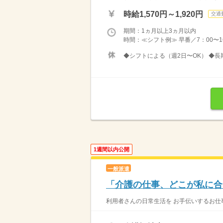
時給1,570円～1,920円
交通
期間：1ヵ月以上3ヵ月以内
時間：≪シフト例≫ 早番／7：00〜16：
◆シフトによる（週2日〜OK） ◆長
1週間以内公開
一般派遣
「介護の仕事、どこが私に合
利用者さんの日常生活を お手伝いするお仕事