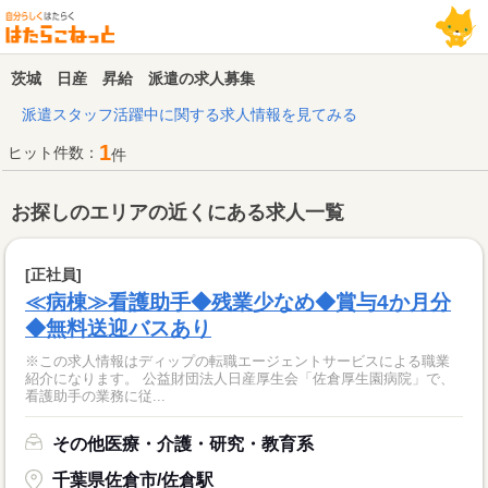
茨城 日産 昇給 派遣の求人募集
派遣スタッフ活躍中に関する求人情報を見てみる
1
ヒット件数：
件
お探しのエリアの近くにある求人一覧
[正社員]
≪病棟≫看護助手◆残業少なめ◆賞与4か月分
◆無料送迎バスあり
※この求人情報はディップの転職エージェントサービスによる職業
紹介になります。 公益財団法人日産厚生会「佐倉厚生園病院」で、
看護助手の業務に従...
その他医療・介護・研究・教育系
千葉県佐倉市/佐倉駅