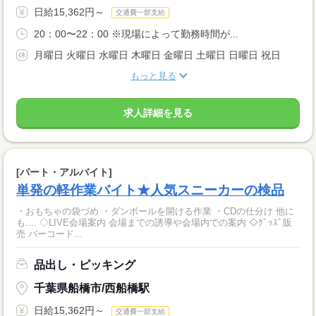
日給15,362円～
交通費一部支給
20：00〜22：00 ※現場によって勤務時間が...
月曜日 火曜日 水曜日 木曜日 金曜日 土曜日 日曜日 祝日
もっと見る
求人詳細を見る
[パート・アルバイト]
単発の軽作業バイト★人気スニーカーの検品
・おもちゃの袋づめ ・ダンボールを開ける作業 ・CDの仕分け 他に
も.... ◇LIVE会場案内 会場までの誘導や会場内での案内 ◇ｸﾞｯｽﾞ販
売 バーコード...
品出し・ピッキング
千葉県船橋市/西船橋駅
日給15,362円～
交通費一部支給