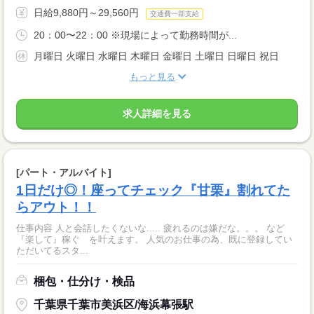
日給9,880円～29,560円
交通費一部支給
20：00〜22：00 ※現場によって勤務時間が...
月曜日 火曜日 水曜日 木曜日 金曜日 土曜日 日曜日 祝日
もっと見る
求人詳細を見る
[パート・アルバイト]
1日だけ◎！座ってチェック『甘栗』割れてた
らアウト！！
仕事内容 人と会話したくないな..... 疲れるのは嫌だな。。。 など
『楽して』稼ぐ を叶えます。 人気のお仕事の為、既に登録してい
ただいてるスタ...
梱包・仕分け・検品
千葉県千葉市美浜区/海浜幕張駅