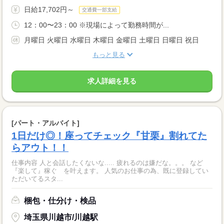
日給17,702円～
交通費一部支給
12：00〜23：00 ※現場によって勤務時間が...
月曜日 火曜日 水曜日 木曜日 金曜日 土曜日 日曜日 祝日
もっと見る
求人詳細を見る
[パート・アルバイト]
1日だけ◎！座ってチェック『甘栗』割れてた
らアウト！！
仕事内容 人と会話したくないな..... 疲れるのは嫌だな。。。 など
『楽して』稼ぐ を叶えます。 人気のお仕事の為、既に登録してい
ただいてるスタ...
梱包・仕分け・検品
埼玉県川越市/川越駅