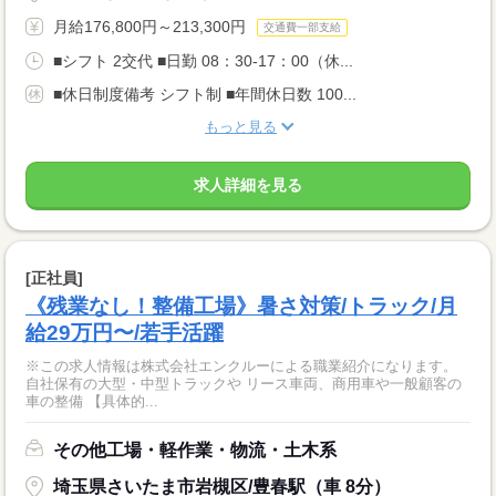
月給176,800円～213,300円
交通費一部支給
■シフト 2交代 ■日勤 08：30-17：00（休...
■休日制度備考 シフト制 ■年間休日数 100...
もっと見る
求人詳細を見る
[正社員]
《残業なし！整備工場》暑さ対策/トラック/月
給29万円〜/若手活躍
※この求人情報は株式会社エンクルーによる職業紹介になります。
自社保有の大型・中型トラックや リース車両、商用車や一般顧客の
車の整備 【具体的...
その他工場・軽作業・物流・土木系
埼玉県さいたま市岩槻区/豊春駅（車 8分）