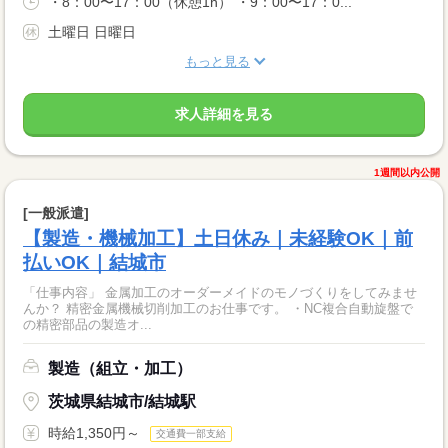
・8：00〜17：00（休憩1h） ・9：00〜17：0...
土曜日 日曜日
もっと見る
求人詳細を見る
1週間以内公開
[一般派遣]
【製造・機械加工】土日休み｜未経験OK｜前
払いOK｜結城市
「仕事内容」 金属加工のオーダーメイドのモノづくりをしてみませ
んか？ 精密金属機械切削加工のお仕事です。 ・NC複合自動旋盤で
の精密部品の製造オ...
製造（組立・加工）
茨城県結城市/結城駅
時給1,350円～
交通費一部支給