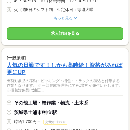
●9：30〜18：10（休憩時間・12：00〜13：0...
火（週5日のシフト制 ※定休日：毎週火曜...
もっと見る
求人詳細を見る
[一般派遣]
人気の日勤です！しかも高時給！資格があれば
更にUP
出荷対象品の移動・ピッキング・梱包・トラックの積込と付帯する
作業となります。 ※一部在庫管理等にてPC業務が発生いたします。
※梱包対象品は油圧...
その他工場・軽作業・物流・土木系
茨城県土浦市/神立駅
時給1,700円～
交通費一部支給