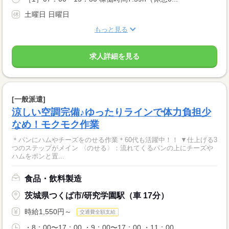
土曜日 日曜日
もっと見る
求人詳細を見る
[一般派遣]
涼しい空調完備♪ゆったりラインで体力負担少
なめ！モクモク作業
＊パンにハムやチーズをのせる作業＊60代も活躍中！！ ▼仕上げる3
つのステップがメイン 〈のせる〉：流れてくるパンの上にチーズや
ハムをポンと置...
食品・飲料製造
茨城県つくば市/研究学園駅（車 17分）
時給1,550円～
交通費全額支給
・8：00〜17：00 ・9：00〜17：00 ・11：00...