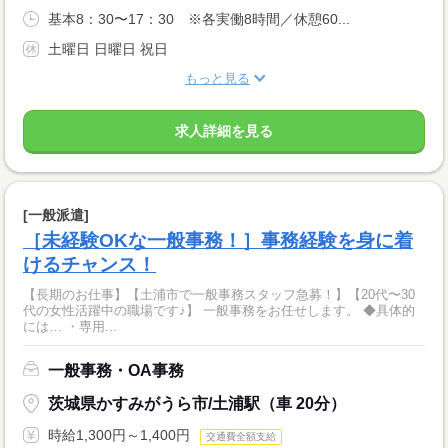
基本8：30〜17：30 ※各実働8時間／休憩60...
土曜日 日曜日 祝日
もっと見る
求人詳細を見る
[一般派遣]
［未経験OKな一般事務！］事務経験を身に着
けるチャンス！
【長期のお仕事】【土浦市で一般事務スタッフ急募！】【20代〜30
代の女性活躍中の職場です♪】 一般事務をお任せします。 ◆具体的
には… ・専用...
一般事務・OA事務
茨城県かすみがうら市/土浦駅（車 20分）
時給1,300円～1,400円
交通費全額支給