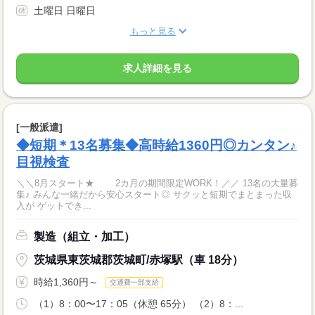
土曜日 日曜日
もっと見る
求人詳細を見る
[一般派遣]
◆短期＊13名募集◆高時給1360円◎カンタン♪
目視検査
＼＼8月スタート★ 2カ月の期間限定WORK！／／ 13名の大量募
集♪ みんな一緒だから安心スタート◎ サクッと短期でまとまった収
入が ゲットでき...
製造（組立・加工）
茨城県東茨城郡茨城町/赤塚駅（車 18分）
時給1,360円～
交通費一部支給
（1）8：00〜17：05（休憩 65分） （2）8：...