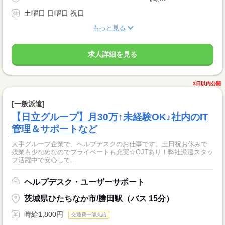
土曜日 日曜日 祝日
もっと見る
求人詳細を見る
3日以内公開
[一般派遣]
【日立グループ】月30万↑未経験OK♪社内のIT
管理＆サポートなど
大手グループ企業で、ヘルプデスクのお仕事です。土日祝お休みで
残業も少なめなのでプライベートも充実☆OJTあり！弊社派遣スタッ
フ活躍中で安心して...
ヘルプデスク・ユーザーサポート
茨城県ひたちなか市/勝田駅（バス 15分）
時給1,800円
交通費一部支給