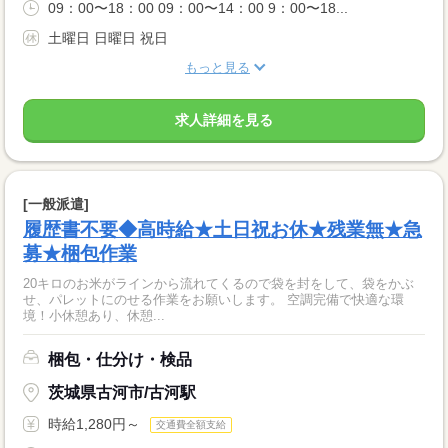
09：00〜18：00 09：00〜14：00 9：00〜18...
土曜日 日曜日 祝日
もっと見る
求人詳細を見る
[一般派遣]
履歴書不要◆高時給★土日祝お休★残業無★急
募★梱包作業
20キロのお米がラインから流れてくるので袋を封をして、袋をかぶ
せ、パレットにのせる作業をお願いします。 空調完備で快適な環
境！小休憩あり、休憩...
梱包・仕分け・検品
茨城県古河市/古河駅
時給1,280円～
交通費全額支給