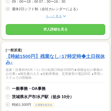
09：00〜18：00 07：30〜16：30
週休2日シフト制（会社カレンダーによる）
もっと見る
求人詳細を見る
[一般派遣]
【時給1500円】残業なし○17時定時◆土日祝休
み♪
急募！扶養枠内OK！1ヶ月の短期◎時給1500円★保険会社の事務の
お仕事♪ ●報告書の入力 ●自動車事故、災害被害の電話対応 ●専用シ
ステムでの情報検...
一般事務・OA事務
茨城県水戸市/水戸駅（徒歩 10分）
時給1,500円
交通費全額支給