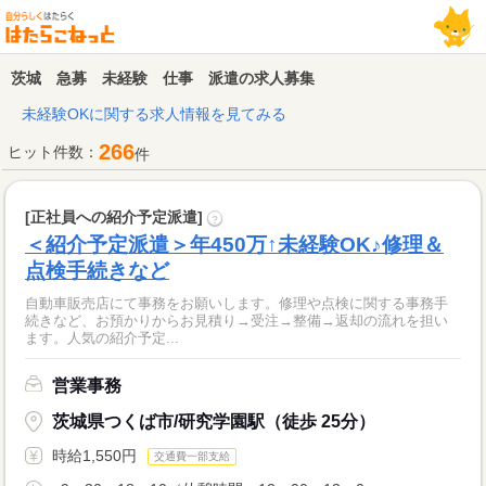
茨城 急募 未経験 仕事 派遣の求人募集
未経験OKに関する求人情報を見てみる
266
ヒット件数：
件
[正社員への紹介予定派遣]
?
＜紹介予定派遣＞年450万↑未経験OK♪修理＆
点検手続きなど
自動車販売店にて事務をお願いします。修理や点検に関する事務手
続きなど、お預かりからお見積り→受注→整備→返却の流れを担い
ます。人気の紹介予定...
営業事務
茨城県つくば市/研究学園駅（徒歩 25分）
時給1,550円
交通費一部支給