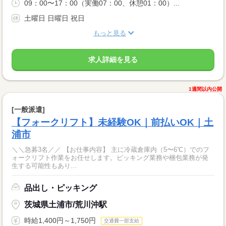
09：00〜17：00（実働07：00、休憩01：00）...
土曜日 日曜日 祝日
もっと見る
求人詳細を見る
1週間以内公開
[一般派遣]
【フォークリフト】未経験OK｜前払いOK｜土
浦市
＼＼急募3名／／ 【お仕事内容】 主に冷蔵倉庫内（5〜6℃）でのフ
ォークリフト作業をお任せします。ピッキング業務や梱包業務が発
生する可能性もあり...
品出し・ピッキング
茨城県土浦市/荒川沖駅
時給1,400円～1,750円
交通費一部支給