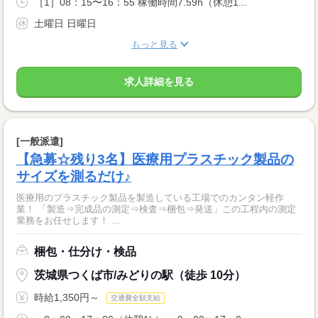
［1］08：15〜16：55 稼働時間7.59h（休憩1...
土曜日 日曜日
もっと見る
求人詳細を見る
[一般派遣]
【急募☆残り3名】医療用プラスチック製品の
サイズを測るだけ♪
医療用のプラスチック製品を製造している工場でのカンタン軽作
業！ 「製造⇒完成品の測定⇒検査⇒梱包⇒発送」この工程内の測定
業務をお任せします！ ...
梱包・仕分け・検品
茨城県つくば市/みどりの駅（徒歩 10分）
時給1,350円～
交通費全額支給