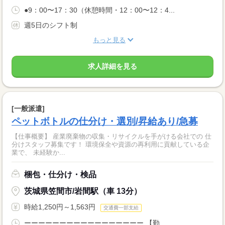
●9：00〜17：30（休憩時間・12：00〜12：4...
週5日のシフト制
もっと見る
求人詳細を見る
[一般派遣]
ペットボトルの仕分け・選別/昇給あり/急募
【仕事概要】 産業廃棄物の収集・リサイクルを手がける会社での 仕
分けスタッフ募集です！ 環境保全や資源の再利用に貢献している企
業で、 未経験か...
梱包・仕分け・検品
茨城県笠間市/岩間駅（車 13分）
時給1,250円～1,563円
交通費一部支給
ーーーーーーーーーーーーーーーーー 【勤...