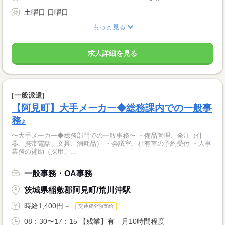
土曜日 日曜日
もっと見る
求人詳細を見る
[一般派遣]
【阿見町】大手メーカー◆総務課内での一般事
務♪
〜大手メーカー◆総務部門での一般事務〜 ・備品管理、発注（什
器、携帯電話、文具、消耗品） ・会議室、社有車の予約受付 ・人事
業務の補助（採用、...
一般事務・OA事務
茨城県稲敷郡阿見町/荒川沖駅
時給1,400円～
交通費全額支給
08：30〜17：15 【残業】有 月10時間程度