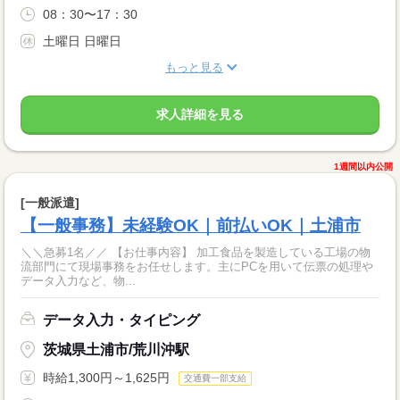
08：30〜17：30
土曜日 日曜日
もっと見る
求人詳細を見る
1週間以内公開
[一般派遣]
【一般事務】未経験OK｜前払いOK｜土浦市
＼＼急募1名／／ 【お仕事内容】 加工食品を製造している工場の物
流部門にて現場事務をお任せします。主にPCを用いて伝票の処理や
データ入力など、物...
データ入力・タイピング
茨城県土浦市/荒川沖駅
時給1,300円～1,625円
交通費一部支給