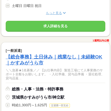
土曜日 日曜日 祝日
もっと見る
求人詳細を見る
1週間以内公開
[一般派遣]
【総合事務】土日休み｜残業なし｜未経験OK
｜かすみがうら市
＼＼急募★1名募集／／ 【お仕事内容】 製造工場にて人事業務のサ
ポート全般をお願いします。 ・入社準備、貸与品準備 ・退社処理、
貸与品返...
総務・人事・法務・特許事務
茨城県かすみがうら市/神立駅
時給1,300円～1,625円
交通費一部支給