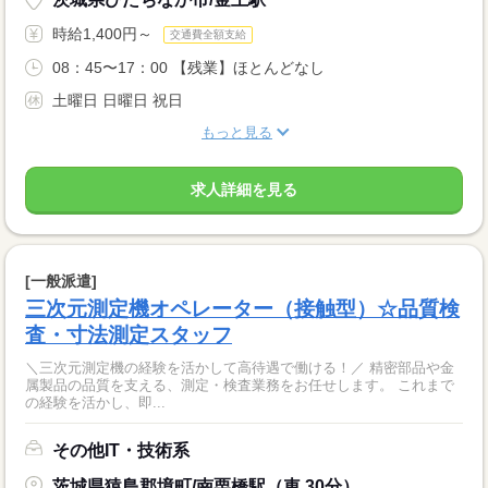
時給1,400円～
交通費全額支給
08：45〜17：00 【残業】ほとんどなし
土曜日 日曜日 祝日
もっと見る
求人詳細を見る
[一般派遣]
三次元測定機オペレーター（接触型）☆品質検
査・寸法測定スタッフ
＼三次元測定機の経験を活かして高待遇で働ける！／ 精密部品や金
属製品の品質を支える、測定・検査業務をお任せします。 これまで
の経験を活かし、即...
その他IT・技術系
茨城県猿島郡境町/南栗橋駅（車 30分）