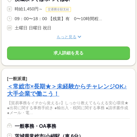
時給1,450円～
交通費全額支給
09：00〜18：00 【残業】有 0〜10時間程...
土曜日 日曜日 祝日
もっと見る
求人詳細を見る
[一般派遣]
＜常総市×長期★＞未経験からチャレンジOK♪
大手企業で働こう！
【貿易事務をイチから覚える♪】しっかり教えてもらえる安心環境★
●出荷に関する事務手続き ●輸出入・税関に関する事務 ●請求書作成
●メール・電...
一般事務・OA事務
茨城県常総市/小絹駅（車 6分）