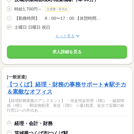
時給1,700円～
交通費一部支給
【勤務時間】 8：00〜17：00 【休憩時間...
土曜日 日曜日 祝日
もっと見る
求人詳細を見る
[一般派遣]
【つくば】経理・財務の事務サポート★駅チカ
＆素敵なオフィス
【経理財務業務のアシスタント】 ・現金預金管理（4割） ・融資関
係（4割） ・郵送物処理、発送（2割） ☆週1程度、徒歩で近隣の銀
行窓口への外出あ...
経理・会計・財務
茨城県つくば市/つくば駅