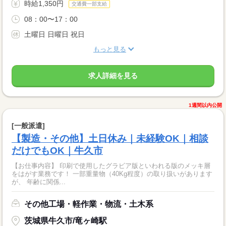
時給1,350円
交通費一部支給
08：00〜17：00
土曜日 日曜日 祝日
もっと見る
求人詳細を見る
1週間以内公開
[一般派遣]
【製造・その他】土日休み｜未経験OK｜相談
だけでもOK｜牛久市
【お仕事内容】 印刷で使用したグラビア版といわれる版のメッキ層
をはがす業務です！ 一部重量物（40Kg程度）の取り扱いがあります
が、 年齢に関係...
その他工場・軽作業・物流・土木系
茨城県牛久市/竜ヶ崎駅