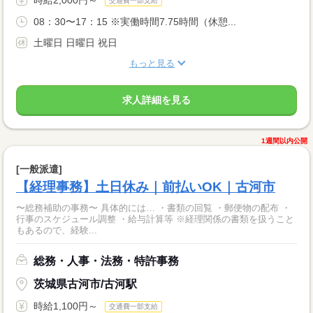
交通費一部支給
08：30〜17：15 ※実働時間7.75時間（休憩...
土曜日 日曜日 祝日
もっと見る
求人詳細を見る
1週間以内公開
[一般派遣]
【経理事務】土日休み｜前払いOK｜古河市
〜総務補助の事務〜 具体的には… ・書類の回覧 ・郵便物の配布 ・
行事のスケジュール調整 ・給与計算等 ※経理関係の書類を扱うこと
もあるので、経験...
総務・人事・法務・特許事務
茨城県古河市/古河駅
時給1,100円～
交通費一部支給