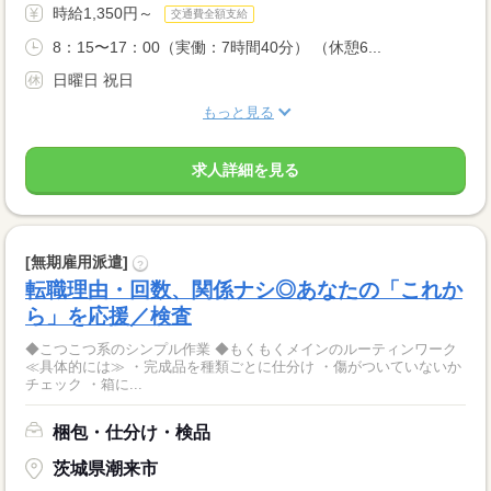
時給1,350円～
交通費全額支給
8：15〜17：00（実働：7時間40分） （休憩6...
日曜日 祝日
もっと見る
求人詳細を見る
[無期雇用派遣]
?
転職理由・回数、関係ナシ◎あなたの「これか
ら」を応援／検査
◆こつこつ系のシンプル作業 ◆もくもくメインのルーティンワーク
≪具体的には≫ ・完成品を種類ごとに仕分け ・傷がついていないか
チェック ・箱に...
梱包・仕分け・検品
茨城県潮来市