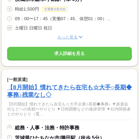
時給1,500円
交通費全額支給
09：00〜17：45（実働07：45、休憩01：00）...
土曜日 日曜日 祝日
もっと見る
求人詳細を見る
[一般派遣]
【8月開始】慣れてきたら在宅も☆大手○長期◆
事務♪残業なし◇
【8月開始】慣れてきたら在宅も☆大手企業○長期◆事務♪ ▼派遣会
社などへの依頼〜やりとり ▼日程調整などの進捗管理 ▼社内関係者
とのやりとり（電...
総務・人事・法務・特許事務
茨城県ひたちなか市/勝田駅（徒歩 5分）