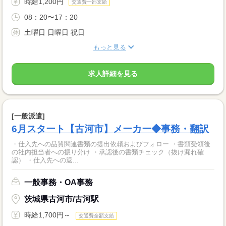
時給1,200円
交通費一部支給
08：20〜17：20
土曜日 日曜日 祝日
もっと見る
求人詳細を見る
[一般派遣]
6月スタート【古河市】メーカー◆事務・翻訳
・仕入先への品質関連書類の提出依頼およびフォロー ・書類受領後
の社内担当者への振り分け ・承認後の書類チェック（抜け漏れ確
認） ・仕入先への返...
一般事務・OA事務
茨城県古河市/古河駅
時給1,700円～
交通費全額支給