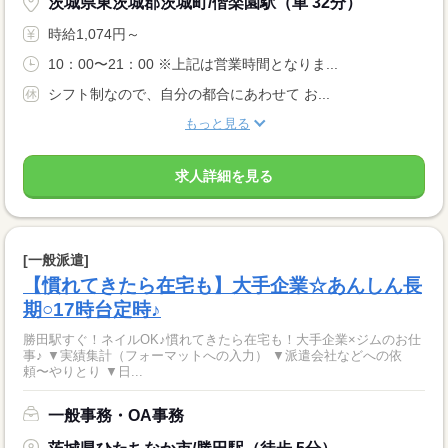
茨城県東茨城郡茨城町/偕楽園駅（車 32分）
時給1,074円～
10：00〜21：00 ※上記は営業時間となりま...
シフト制なので、自分の都合にあわせて お...
もっと見る
求人詳細を見る
[一般派遣]
【慣れてきたら在宅も】大手企業☆あんしん長
期○17時台定時♪
勝田駅すぐ！ネイルOK♪慣れてきたら在宅も！大手企業×ジムのお仕
事♪ ▼実績集計（フォーマットへの入力） ▼派遣会社などへの依
頼〜やりとり ▼日...
一般事務・OA事務