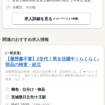
変形労働時間制 変形労働時間制の単位 １年単位 就業時間１ 10時30分〜20時00分 就業時間２ 9時30分〜19時00分 就業時間に関する特記事項 店舗の営業時間は以下となります。 <BR> 平日 ：１１：００〜２０：００ <BR> 土・日・祝：１０：００〜１９：００
火曜日，その他
求人詳細を見る
(ハローワークより転載)
関連のおすすめ求人情報
[一般派遣]
【履歴書不要】2交代！男女活躍中！らくらく♪
部品の検査・組立
自動車部品の検査・組立のお仕事です 【具体的には…】 ■ベルトコ
ンベアから 流れてきた各部品の組み付け ■車体の組み立ておよび
検査 など 少...
梱包・仕分け・検品
茨城県日立市/十王駅
時給1,250円
交通費一部支給