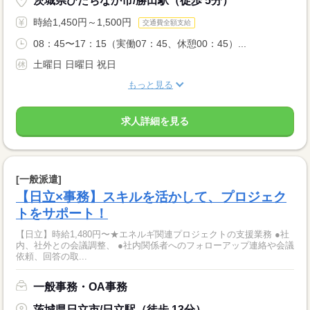
茨城県ひたちなか市/勝田駅（徒歩 5分）
時給1,450円～1,500円
交通費全額支給
08：45〜17：15（実働07：45、休憩00：45）...
土曜日 日曜日 祝日
もっと見る
求人詳細を見る
[一般派遣]
【日立×事務】スキルを活かして、プロジェク
トをサポート！
【日立】時給1,480円〜★エネルギ関連プロジェクトの支援業務 ●社
内、社外との会議調整、 ●社内関係者へのフォローアップ連絡や会議
依頼、回答の取...
一般事務・OA事務
茨城県日立市/日立駅（徒歩 13分）