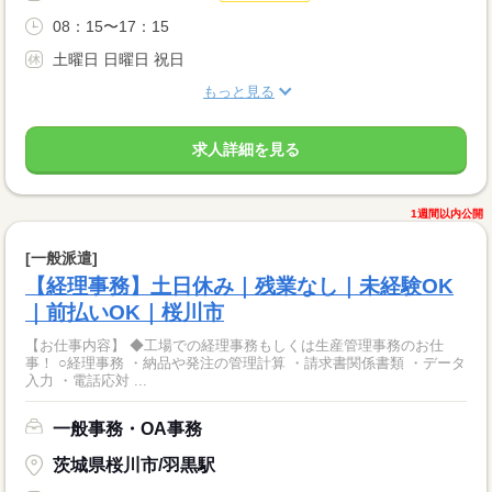
08：15〜17：15
土曜日 日曜日 祝日
もっと見る
求人詳細を見る
1週間以内公開
[一般派遣]
【経理事務】土日休み｜残業なし｜未経験OK
｜前払いOK｜桜川市
【お仕事内容】 ◆工場での経理事務もしくは生産管理事務のお仕
事！ ○経理事務 ・納品や発注の管理計算 ・請求書関係書類 ・データ
入力 ・電話応対 ...
一般事務・OA事務
茨城県桜川市/羽黒駅