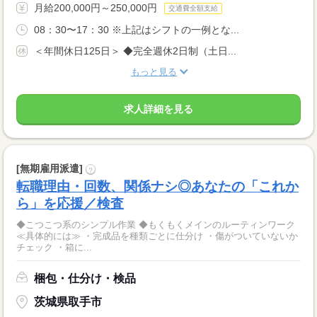
月給200,000円～250,000円
交通費全額支給
08：30〜17：30 ※上記はシフトの一例とな...
＜年間休日125日＞ ◆完全週休2日制（土日...
もっと見る
求人詳細を見る
[無期雇用派遣]
?
転職理由・回数、関係ナシ◎あなたの「これか
ら」を応援／検査
◆こつこつ系のシンプル作業 ◆もくもくメインのルーティンワーク
≪具体的には≫ ・完成品を種類ごとに仕分け ・傷がついていないか
チェック ・箱に...
梱包・仕分け・検品
茨城県取手市