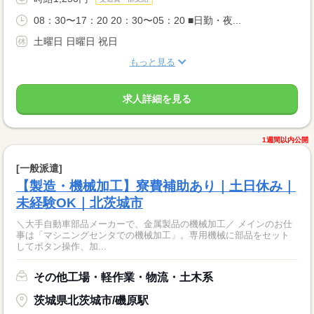
08：30〜17：20 20：30〜05：20 ■日勤・夜...
土曜日 日曜日 祝日
もっと見る
求人詳細を見る
1週間以内公開
[一般派遣]
【製造・機械加工】寮費補助あり｜土日休み｜
未経験OK｜北茨城市
＼大手自動車部品メーカーで、金属製品の機械加工／ メインのお仕
事は「マシニングセンタでの機械加工」。専用機械に部品をセット
してボタン操作、加...
その他工場・軽作業・物流・土木系
茨城県北茨城市/磯原駅