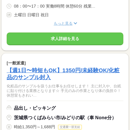
08：00〜17：00 実働8時間 休憩60分 残業...
土曜日 日曜日 祝日
もっと見る
求人詳細を見る
[一般派遣]
【週1日〜時短もOK】1350円/未経験OK/化粧
品のサンプル封入
化粧品のサンプルを扱うお仕事をお任せします！ 主に封入や、台紙
に貼り付ける業務となります☆ 手元のみの作業となり体の負担０！
休憩室もきれい...
品出し・ピッキング
茨城県つくばみらい市/みどりの駅（車 None分）
時給1,350円～1,688円
交通費一部支給