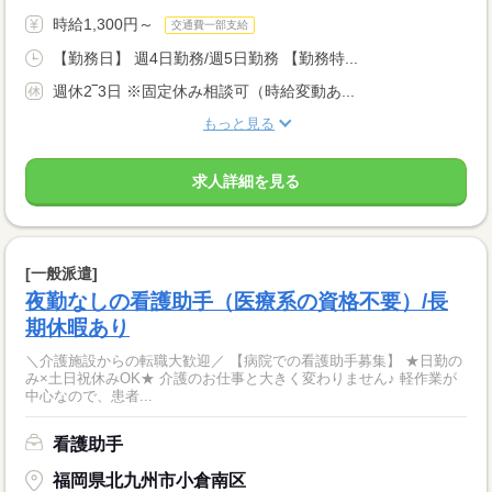
時給1,300円～
交通費一部支給
【勤務日】 週4日勤務/週5日勤務 【勤務特...
週休2‾3日 ※固定休み相談可（時給変動あ...
もっと見る
求人詳細を見る
[一般派遣]
夜勤なしの看護助手（医療系の資格不要）/長
期休暇あり
＼介護施設からの転職大歓迎／ 【病院での看護助手募集】 ★日勤の
み×土日祝休みOK★ 介護のお仕事と大きく変わりません♪ 軽作業が
中心なので、患者...
看護助手
福岡県北九州市小倉南区