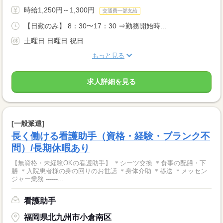
時給1,250円～1,300円
交通費一部支給
【日勤のみ】 8：30〜17：30 ⇒勤務開始時...
土曜日 日曜日 祝日
もっと見る
求人詳細を見る
[一般派遣]
長く働ける看護助手（資格・経験・ブランク不
問）/長期休暇あり
【無資格・未経験OKの看護助手】 ＊シーツ交換 ＊食事の配膳・下
膳 ＊入院患者様の身の回りのお世話 ＊身体介助 ＊移送 ＊メッセン
ジャー業務 ------...
看護助手
福岡県北九州市小倉南区