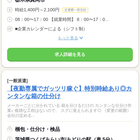
時給1,400円～2,100円
交通費一部支給
08：00〜17：00 【就業時間】 8：00〜17：0...
■企業カレンダーによる（シフト制）
もっと見る
求人詳細を見る
[一般派遣]
【夜勤専属でガッツリ稼ぐ】特別時給あり◎カ
ンタンな箱の仕分け
メーカーごとに分かれている 箱を分けるだけの カンタンな仕分け作
業♪ 複雑な工程はないので、 スグに覚えられます◎ （変更の範囲）
会社の定める...
梱包・仕分け・検品
茨城県つくばみらい市/みどりの駅（車 5分）