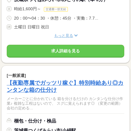
時給1,600円～
交通費一部支給
20：00〜04：30 ・休憩：45分 ・実働：7.7...
土曜日 日曜日 祝日
もっと見る
求人詳細を見る
[一般派遣]
【夜勤専属でガッツリ稼ぐ】特別時給あり◎カ
ンタンな箱の仕分け
メーカーごとに分かれている 箱を分けるだけの カンタンな仕分け作
業♪ 複雑な工程はないので、 スグに覚えられます◎ （変更の範囲）
会社の定める...
梱包・仕分け・検品
茨城県つくばみらい市/小絹駅