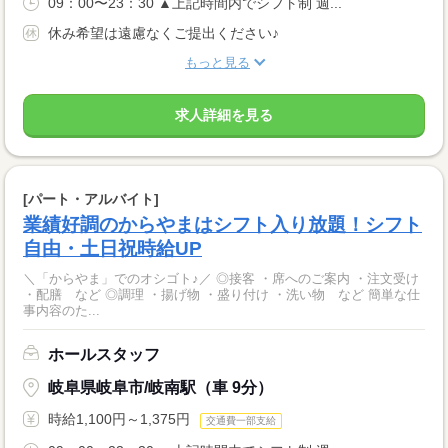
09：00〜23：30 ▲上記時間内でシフト制 週...
休み希望は遠慮なくご提出ください♪
もっと見る
求人詳細を見る
[パート・アルバイト]
業績好調のからやまはシフト入り放題！シフト
自由・土日祝時給UP
＼「からやま」でのオシゴト♪／ ◎接客 ・席へのご案内 ・注文受け
・配膳 など ◎調理 ・揚げ物 ・盛り付け ・洗い物 など 簡単な仕
事内容のた...
ホールスタッフ
岐阜県岐阜市/岐南駅（車 9分）
時給1,100円～1,375円
交通費一部支給