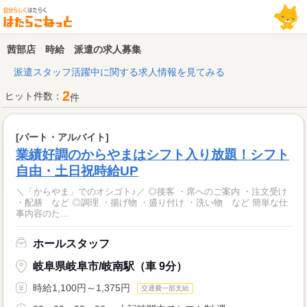
茜部店 時給 派遣の求人募集
派遣スタッフ活躍中に関する求人情報を見てみる
2
ヒット件数：
件
[パート・アルバイト]
業績好調のからやまはシフト入り放題！シフト
自由・土日祝時給UP
＼「からやま」でのオシゴト♪／ ◎接客 ・席へのご案内 ・注文受け
・配膳 など ◎調理 ・揚げ物 ・盛り付け ・洗い物 など 簡単な仕
事内容のた...
ホールスタッフ
岐阜県岐阜市/岐南駅（車 9分）
時給1,100円～1,375円
交通費一部支給