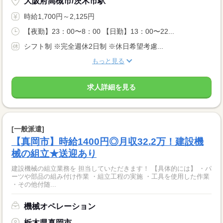
大阪府高槻市/茨木市駅
時給1,700円～2,125円
【夜勤】23：00〜8：00 【日勤】13：00〜22...
シフト制 ※完全週休2日制 ※休日希望考慮...
もっと見る
求人詳細を見る
[一般派遣]
【真岡市】時給1400円◎月収32.2万！建設機
械の組立★送迎あり
建設機械の組立業務を 担当していただきます！ 【具体的には】 ・パ
ーツや部品の組み付け作業 ・組立工程の実施 ・工具を使用した作業
・その他付随...
機械オペレーション
栃木県真岡市