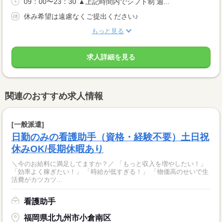
09：00〜23：30 ▲上記時間内でシフト制 週...
休み希望は遠慮なくご提出ください♪
もっと見る
求人詳細を見る
関連のおすすめ求人情報
[一般派遣]
日勤のみの看護助手（資格・経験不要）土日祝
休みOK/長期休暇あり
＼今のお給料に満足してますか？／ 「もっと収入を増やしたい！」
「効率よく稼ぎたい！」 「時給が低すぎる！」 「物価高のせいで生
活費がカツカツ...
看護助手
福岡県北九州市小倉南区