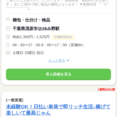
ご覧いただきありがとうございます！ 製品検査・箱詰めのお仕事で
す！ 主に工場内で軽い製品の梱包となります！ ▼業務内容 ￣￣V￣
￣￣￣￣￣￣ 1....
梱包・仕分け・検品
千葉県茂原市/おゆみ野駅
時給1,300円～1,625円
交通費全額支給
08：00〜17：00 8：00〜17：00（実働8h）
土曜日 日曜日 祝日
もっと見る
求人詳細を見る
1週間以内公開
[一般派遣]
未経験OK！日払い単発で即リッチ生活♪稼げて
楽しいて最高じゃん