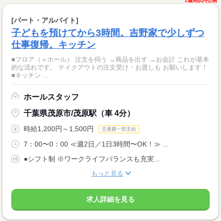
1週間以内公開
[パート・アルバイト]
子どもを預けてから3時間。吉野家で少しずつ
仕事復帰。キッチン
■フロア（＝ホール） 注文を伺う →商品を出す →お会計 これが基本
的な流れです。 テイクアウトの注文受け・お渡しも お願いします！
■キッチン ...
ホールスタッフ
千葉県茂原市/茂原駅（車 4分）
時給1,200円～1,500円
交通費一部支給
7：00〜0：00 ≪週2日／1日3時間〜OK！≫ ...
●シフト制 ※ワークライフバランスも充実...
もっと見る
求人詳細を見る