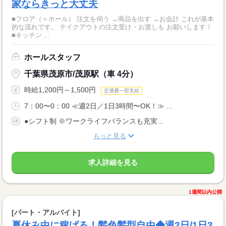
家ならきっと大丈夫
■フロア（＝ホール） 注文を伺う →商品を出す →お会計 これが基本
的な流れです。 テイクアウトの注文受け・お渡しも お願いします！
■キッチン ...
ホールスタッフ
千葉県茂原市/茂原駅（車 4分）
時給1,200円～1,500円
交通費一部支給
7：00〜0：00 ≪週2日／1日3時間〜OK！≫ ...
●シフト制 ※ワークライフバランスも充実...
もっと見る
求人詳細を見る
1週間以内公開
[パート・アルバイト]
夏休み中に稼げる！髪色髪型自由◆週2日/1日3