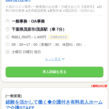
人気のコスメ業界♪一般事務のお仕事！引継ぎあり◎【茂原市】 ●材
料の発注業務 ●請求確認業務 ●書類作成 ●電話対応（社内のみ）
一般事務・OA事務
千葉県茂原市/茂原駅（車 7分）
時給1,350円～1,400円
交通費全額支給
08：30〜17：00（実働07：30、休憩01：00）...
土曜日 日曜日 祝日
もっと見る
求人詳細を見る
1週間以内公開
[一般派遣]
経験を活かして働く◆介護付き有料老人ホーム
で介護STAFF