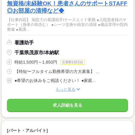
無資格/未経験OK！患者さんのサポートSTAFF
◎お部屋の清掃など◆
【仕事内容】 病院での看護助手/ナースエイド業務 ●入院患者様のサ
ポート（身体介助含む） ●シーツ交換や病室の清掃 ●備品管理や院内
整備 ●看護...
看護助手
千葉県茂原市/本納駅
時給1,500円～1,850円
交通費全額支給
【時短〜フルタイム勤務希望の方大募集】 ...
●希望のお休みをご相談ください！ ●家庭...
もっと見る
求人詳細を見る
[パート・アルバイト]