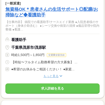
[一般派遣]
無資格OK＊患者さんの生活サポート◎配膳/お
掃除など◆看護助手
【仕事内容】 病院での看護助手/ナースエイド業務 ●入院患者様のサ
ポート（身体介助含む） ●シーツ交換や病室の清掃 ●備品管理や院内
整備 ●看護...
看護助手
千葉県茂原市/茂原駅
時給1,500円～1,850円
交通費全額支給
【時短〜フルタイム勤務希望の方大募集】 ...
●希望のお休みをご相談ください！ ●家庭...
もっと見る
求人詳細を見る