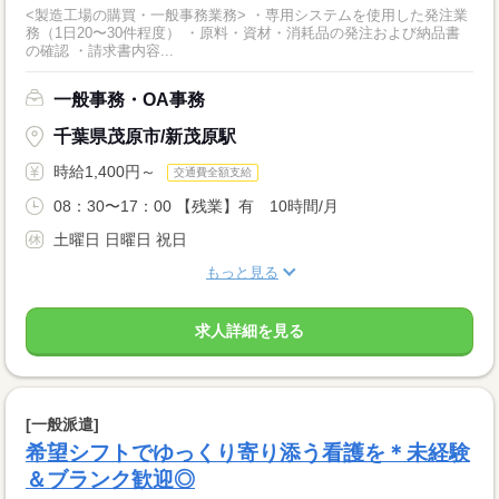
<製造工場の購買・一般事務業務> ・専用システムを使用した発注業
務（1日20〜30件程度） ・原料・資材・消耗品の発注および納品書
の確認 ・請求書内容...
一般事務・OA事務
千葉県茂原市/新茂原駅
時給1,400円～
交通費全額支給
08：30〜17：00 【残業】有 10時間/月
土曜日 日曜日 祝日
もっと見る
求人詳細を見る
[一般派遣]
希望シフトでゆっくり寄り添う看護を＊未経験
＆ブランク歓迎◎