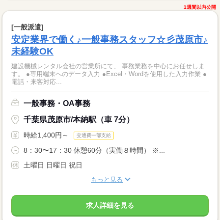
1週間以内公開
[一般派遣]
安定業界で働く♪一般事務スタッフ☆彡茂原市♪
未経験OK
建設機械レンタル会社の営業所にて、 事務業務を中心にお任せしま
す。 ●専用端末へのデータ入力 ●Excel・Wordを使用した入力作業 ●
電話・来客対応...
一般事務・OA事務
千葉県茂原市/本納駅（車 7分）
時給1,400円～
交通費一部支給
8：30〜17：30 休憩60分（実働８時間） ※...
土曜日 日曜日 祝日
もっと見る
求人詳細を見る