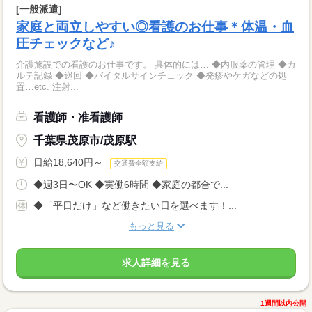
[一般派遣]
家庭と両立しやすい◎看護のお仕事＊体温・血
圧チェックなど♪
介護施設での看護のお仕事です。 具体的には… ◆内服薬の管理 ◆カ
ルテ記録 ◆巡回 ◆バイタルサインチェック ◆発疹やケガなどの処
置…etc. 注射...
看護師・准看護師
千葉県茂原市/茂原駅
日給18,640円～
交通費全額支給
◆週3日〜OK ◆実働6時間 ◆家庭の都合で...
◆「平日だけ」など働きたい日を選べます！...
もっと見る
求人詳細を見る
1週間以内公開