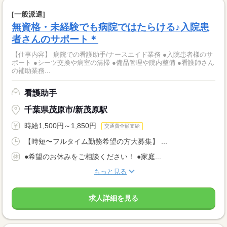
[一般派遣]
無資格・未経験でも病院ではたらける♪入院患
者さんのサポート＊
【仕事内容】 病院での看護助手/ナースエイド業務 ●入院患者様のサ
ポート ●シーツ交換や病室の清掃 ●備品管理や院内整備 ●看護師さん
の補助業務...
看護助手
千葉県茂原市/新茂原駅
時給1,500円～1,850円
交通費全額支給
【時短〜フルタイム勤務希望の方大募集】 ...
●希望のお休みをご相談ください！ ●家庭...
もっと見る
求人詳細を見る