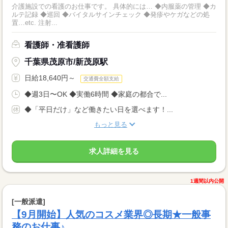
介護施設での看護のお仕事です。 具体的には… ◆内服薬の管理 ◆カ
ルテ記録 ◆巡回 ◆バイタルサインチェック ◆発疹やケガなどの処
置…etc. 注射...
看護師・准看護師
千葉県茂原市/新茂原駅
日給18,640円～
交通費全額支給
◆週3日〜OK ◆実働6時間 ◆家庭の都合で...
◆「平日だけ」など働きたい日を選べます！...
もっと見る
求人詳細を見る
1週間以内公開
[一般派遣]
【9月開始】人気のコスメ業界◎長期★一般事
務のお仕事♪