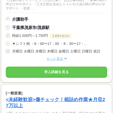
＼日勤のみデイサービスでのお仕事／ 【お仕事内容】 ・食事の時の
声がけやサポート ・三大介助を含めたトイレや入浴の時の声がけや
サポート ・送迎 ...
介護助手
千葉県茂原市/茂原駅
時給1,500円～1,750円
交通費全額支給
▼シフト例 ・8：00〜17：00 ・8：30〜17：...
月曜日 火曜日 水曜日 木曜日 金曜日 土曜日 日曜日 祝日
もっと見る
求人詳細を見る
[一般派遣]
<未経験歓迎>傷チェック！箱詰め作業★月収2
7万以上