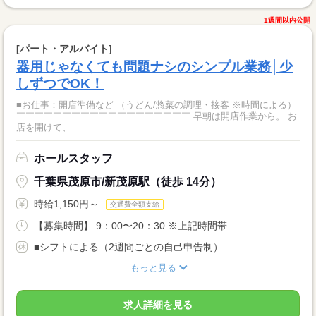
1週間以内公開
[パート・アルバイト]
器用じゃなくても問題ナシのシンプル業務│少
しずつでOK！
■お仕事：開店準備など （うどん/惣菜の調理・接客 ※時間による）
￣￣￣￣￣￣￣￣￣￣￣￣￣￣￣￣￣￣￣ 早朝は開店作業から。 お
店を開けて、...
ホールスタッフ
千葉県茂原市/新茂原駅（徒歩 14分）
時給1,150円～
交通費全額支給
【募集時間】 9：00〜20：30 ※上記時間帯...
■シフトによる（2週間ごとの自己申告制）
もっと見る
求人詳細を見る