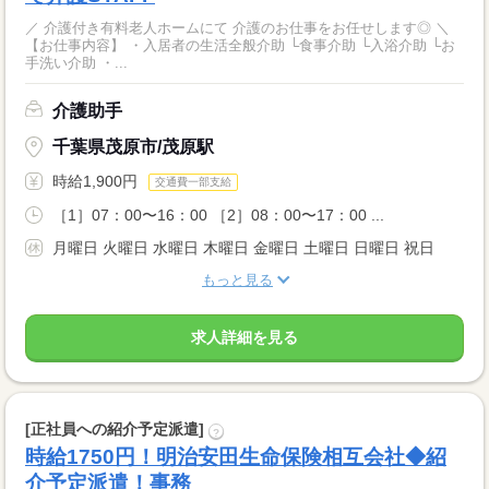
／ 介護付き有料老人ホームにて 介護のお仕事をお任せします◎ ＼
【お仕事内容】 ・入居者の生活全般介助 └食事介助 └入浴介助 └お
手洗い介助 ・...
介護助手
千葉県茂原市/茂原駅
時給1,900円
交通費一部支給
［1］07：00〜16：00 ［2］08：00〜17：00 ...
月曜日 火曜日 水曜日 木曜日 金曜日 土曜日 日曜日 祝日
もっと見る
求人詳細を見る
[正社員への紹介予定派遣]
?
時給1750円！明治安田生命保険相互会社◆紹
介予定派遣！事務