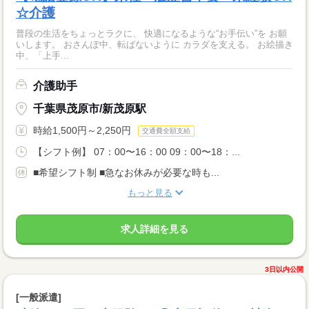
☆介護
普段の生活をちょっとラクに、 快適になるような“お手伝い”を お願
いします。 おさんぽ中、転ばないように カラダを支える。 お絵描き
中、「上手...
介護助手
千葉県茂原市/新茂原駅
時給1,500円～2,250円
交通費全額支給
【シフト例】 07：00〜16：00 09：00〜18：...
■希望シフト制 ■急なお休みが必要な時も...
もっと見る
求人詳細を見る
3日以内公開
[一般派遣]