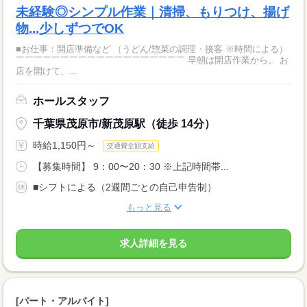
未経験◎シンプル作業｜清掃、もりつけ、揚げ
物...少しずつでOK
■お仕事：開店準備など （うどん/惣菜の調理・接客 ※時間による）
￣￣￣￣￣￣￣￣￣￣￣￣￣￣￣￣￣￣￣ 早朝は開店作業から。 お
店を開けて、...
ホールスタッフ
千葉県茂原市/新茂原駅（徒歩 14分）
時給1,150円～
交通費全額支給
【募集時間】 9：00〜20：30 ※上記時間帯...
■シフトによる（2週間ごとの自己申告制）
もっと見る
求人詳細を見る
[パート・アルバイト]