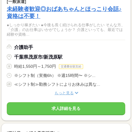
[一般派遣]
未経験者歓迎◎おばあちゃんとほっこり会話♪
資格は不要！
●しっかり稼ぎたい ●今後も長く続けられる仕事がしたい そんな方、
「介護」のお仕事はいかがでしょうか？ 介護といっても、最近では
経験や資格...
介護助手
千葉県茂原市/新茂原駅
時給1,550円～1,750円
交通費全額支給
※シフト制（実働6h） ※週15時間〜 ※シ...
≪シフト制≫勤務シフトによりお休みは異な...
もっと見る
求人詳細を見る