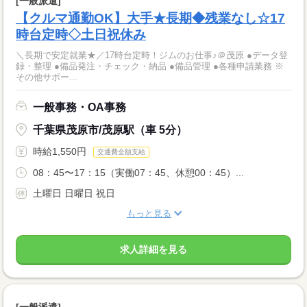
[一般派遣]
【クルマ通勤OK】大手★長期◆残業なし☆17
時台定時◇土日祝休み
＼長期で安定就業★／17時台定時！ジムのお仕事♪＠茂原 ●データ登
録・整理 ●備品発注・チェック・納品 ●備品管理 ●各種申請業務 ※
その他サポー...
一般事務・OA事務
千葉県茂原市/茂原駅（車 5分）
時給1,550円
交通費全額支給
08：45〜17：15（実働07：45、休憩00：45）...
土曜日 日曜日 祝日
もっと見る
求人詳細を見る
[一般派遣]