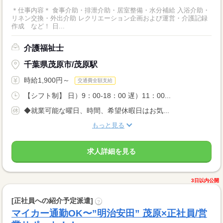
＊仕事内容＊ 食事介助・排泄介助・居室整備・水分補給 入浴介助・
リネン交換・外出介助 レクリエーション企画および運営・介護記録
作成 など！ 日...
介護福祉士
千葉県茂原市/茂原駅
時給1,900円～
交通費全額支給
【シフト制】 日）9：00-18：00 遅）11：00...
◆就業可能な曜日、時間、希望休暇日はお気...
もっと見る
求人詳細を見る
3日以内公開
[正社員への紹介予定派遣]
?
マイカー通勤OK〜”明治安田” 茂原×正社員/営