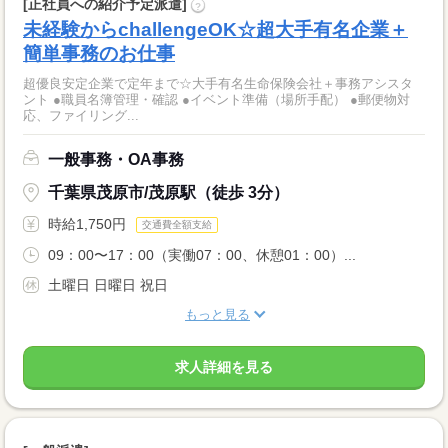
[正社員への紹介予定派遣]
?
未経験からchallengeOK☆超大手有名企業＋
簡単事務のお仕事
超優良安定企業で定年まで☆大手有名生命保険会社＋事務アシスタ
ント ●職員名簿管理・確認 ●イベント準備（場所手配） ●郵便物対
応、ファイリング...
一般事務・OA事務
千葉県茂原市/茂原駅（徒歩 3分）
時給1,750円
交通費全額支給
09：00〜17：00（実働07：00、休憩01：00）...
土曜日 日曜日 祝日
もっと見る
求人詳細を見る