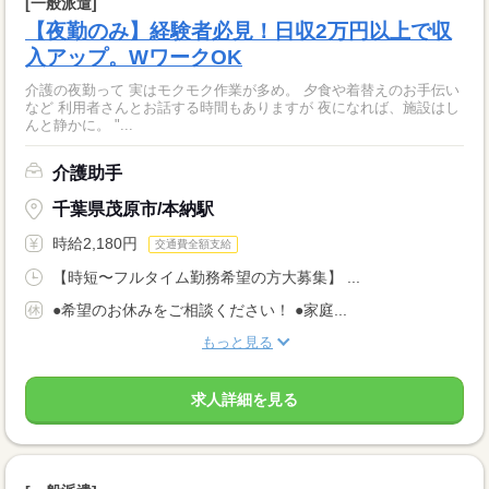
[一般派遣]
【夜勤のみ】経験者必見！日収2万円以上で収
入アップ。WワークOK
介護の夜勤って 実はモクモク作業が多め。 夕食や着替えのお手伝い
など 利用者さんとお話する時間もありますが 夜になれば、施設はし
んと静かに。 "...
介護助手
千葉県茂原市/本納駅
時給2,180円
交通費全額支給
【時短〜フルタイム勤務希望の方大募集】 ...
●希望のお休みをご相談ください！ ●家庭...
もっと見る
求人詳細を見る