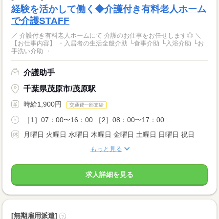
経験を活かして働く◆介護付き有料老人ホーム
で介護STAFF
／ 介護付き有料老人ホームにて 介護のお仕事をお任せします◎ ＼
【お仕事内容】 ・入居者の生活全般介助 └食事介助 └入浴介助 └お
手洗い介助 ・...
介護助手
千葉県茂原市/茂原駅
時給1,900円
交通費一部支給
［1］07：00〜16：00 ［2］08：00〜17：00 ...
月曜日 火曜日 水曜日 木曜日 金曜日 土曜日 日曜日 祝日
もっと見る
求人詳細を見る
[無期雇用派遣]
?