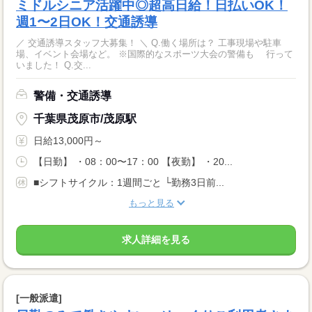
ミドルシニア活躍中◎超高日給！日払いOK！
週1〜2日OK！交通誘導
／ 交通誘導スタッフ大募集！ ＼ Q.働く場所は？ 工事現場や駐車
場、イベント会場など。 ※国際的なスポーツ大会の警備も 行って
いました！ Q.交...
警備・交通誘導
千葉県茂原市/茂原駅
日給13,000円～
【日勤】 ・08：00〜17：00 【夜勤】 ・20...
■シフトサイクル：1週間ごと └勤務3日前...
もっと見る
求人詳細を見る
[一般派遣]