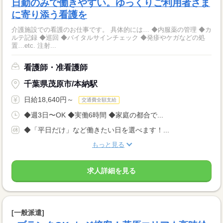
日勤のみで働きやすい。ゆっくりご利用者さま
に寄り添う看護を
介護施設での看護のお仕事です。 具体的には… ◆内服薬の管理 ◆カ
ルテ記録 ◆巡回 ◆バイタルサインチェック ◆発疹やケガなどの処
置…etc. 注射...
看護師・准看護師
千葉県茂原市/本納駅
日給18,640円～
交通費全額支給
◆週3日〜OK ◆実働6時間 ◆家庭の都合で...
◆「平日だけ」など働きたい日を選べます！...
もっと見る
求人詳細を見る
[一般派遣]