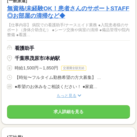
[一般派遣]
無資格/未経験OK！患者さんのサポートSTAFF
◎お部屋の清掃など◆
【仕事内容】 病院での看護助手/ナースエイド業務 ●入院患者様のサ
ポート（身体介助含む） ●シーツ交換や病室の清掃 ●備品管理や院内
整備 ●看護...
看護助手
千葉県茂原市/本納駅
時給1,500円～1,850円
交通費全額支給
【時短〜フルタイム勤務希望の方大募集】 ...
●希望のお休みをご相談ください！ ●家庭...
もっと見る
求人詳細を見る