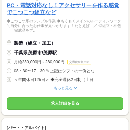
PC・電話対応なし！アクセサリーを作る感覚
でこつこつ組立など
◆こつこつ系のシンプル作業 ◆もくもくメインのルーティンワーク
＼自分に合ったお仕事が見つかります！たとえば…／ ◎組立・梱包
→完成品をプ...
製造（組立・加工）
千葉県茂原市/茂原駅
月給230,000円～280,000円
交通費全額支給
08：30〜17：30 ※上記はシフトの一例とな...
＜年間休日125日＞ ◆完全週休2日制（土日...
もっと見る
求人詳細を見る
[パート・アルバイト]