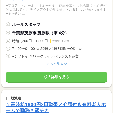
■フロア（＝ホール） 注文を伺う →商品を出す →お会計 これが基本
的な流れです。 テイクアウトの注文受け・お渡しも お願いします！
■キッチン ...
ホールスタッフ
千葉県茂原市/茂原駅（車 4分）
時給1,200円～1,500円
交通費一部支給
7：00〜0：00 ≪週2日／1日3時間〜OK！≫ ...
●シフト制 ※ワークライフバランスも充実...
もっと見る
求人詳細を見る
[一般派遣]
＼高時給1900円×日勤帯／介護付き有料老人ホ
ームで勤務＊駅チカ