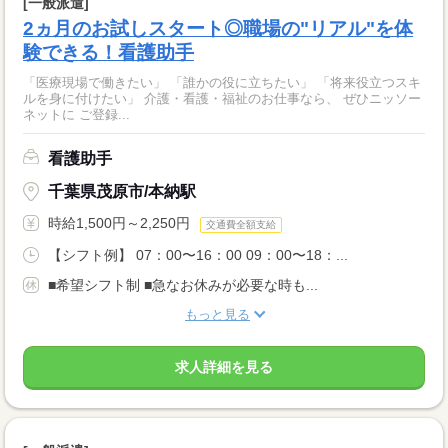
[一般派遣]
2ヵ月のお試しスタート◎職場の"リアル"を体
験できる！看護助手
「医療現場で働きたい」 「誰かの役に立ちたい」 「将来役立つスキ
ルを身に付けたい」 介護・看護・福祉のお仕事なら、 ぜひニッソー
ネットに ご登録...
看護助手
千葉県茂原市/本納駅
時給1,500円～2,250円
交通費全額支給
【シフト例】 07：00〜16：00 09：00〜18：...
■希望シフト制 ■急なお休みが必要な時も...
もっと見る
求人詳細を見る