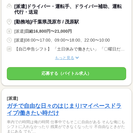
[派遣]ドライバー・運転手、ドライバー補助、運転
代行・送迎
[勤務地]/千葉県茂原市 / 茂原駅
[派遣]
日給16,800円〜21,000円
[派遣]08:00〜17:00、09:00〜18:00、22:00〜10:00
【自己申告シフト】 「土日休みで働きたい」 「〇曜日だけ働きたい」 働きたい日は事前に選べます。 お休み希望の曜日・時間についても 面談の際に教えてくださいね。 ※こちらは中型以上のお仕事の例です
もっと見る
応募する（バイトル求人）
[派遣]
ガチで自由な日々のはじまり!マイペースドラ
イブ/働きたい時だけ
車内での時間は俺の時間 仕事中でもそこに自由がある そんな俺にも
シフトに入れなかったり 残業ができなくなったり 不自由なときがた
まにある でも”...