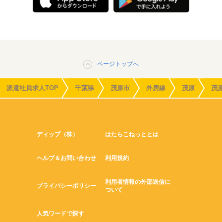
ページトップへ
派遣社員求人TOP
千葉県
茂原市
外房線
茂原
茂
ディップ（株）
はたらこねっととは
ヘルプ＆お問い合わせ
利用規約
利用者情報の外部送信に
プライバシーポリシー
ついて
人気ワードで探す