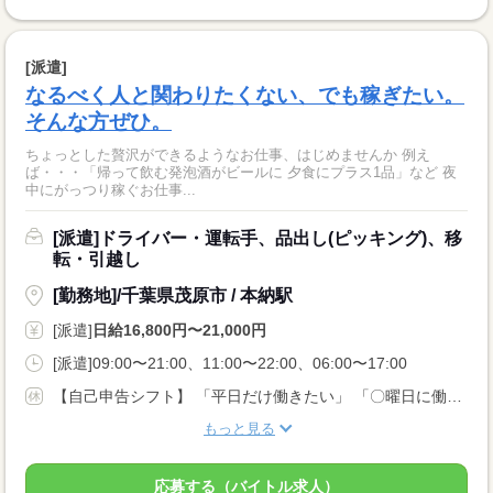
[派遣]
なるべく人と関わりたくない、でも稼ぎたい。
そんな方ぜひ。
ちょっとした贅沢ができるようなお仕事、はじめませんか 例え
ば・・・「帰って飲む発泡酒がビールに 夕食にプラス1品」など 夜
中にがっつり稼ぐお仕事...
[派遣]ドライバー・運転手、品出し(ピッキング)、移
転・引越し
[勤務地]/千葉県茂原市 / 本納駅
[派遣]
日給16,800円〜21,000円
[派遣]09:00〜21:00、11:00〜22:00、06:00〜17:00
【自己申告シフト】 「平日だけ働きたい」 「〇曜日に働きたい」 など、働き方は自分で選べます。 曜日・時間についてのご希望も 面談の際に教えてくださいね。 ※こちらは中型以上のお仕事の例です
もっと見る
応募する（バイトル求人）