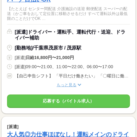
【たとえば センター間配送 介護施設の送迎 郵便配送 スーパーの配
送（かご車をおして定位置に移動させるだけ すべて運転以外は最低
限のことだけでOK ...
[派遣]ドライバー・運転手、運転代行・送迎、ドラ
イバー補助
[勤務地]/千葉県茂原市 / 茂原駅
[派遣]
日給16,800円〜21,000円
[派遣]09:00〜21:00、11:00〜22:00、06:00〜17:00
【自己申告シフト】 「平日だけ働きたい」 「〇曜日に働きたい」 など、働き方は自分で選べます。 曜日・時間についてのご希望も 面談の際に教えてくださいね。 ※こちらは中型以上のお仕事の例です
もっと見る
応募する（バイトル求人）
[派遣]
大人気◎力仕事ほぼなし！運転メインのドライ