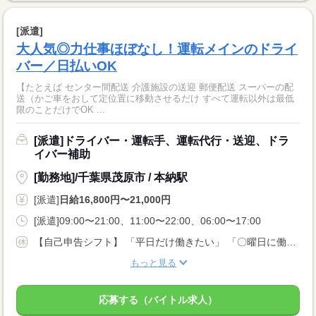
[派遣]
大人気◎力仕事ほぼなし！運転メインのドライ
バー／日払いOK
【たとえば センター間配送 介護施設の送迎 郵便配送 スーパーの配
送（かご車をおして定位置に移動させるだけ すべて運転以外は最低
限のことだけでOK ...
[派遣]ドライバー・運転手、運転代行・送迎、ドラ
イバー補助
[勤務地]/千葉県茂原市 / 本納駅
[派遣]
日給16,800円〜21,000円
[派遣]09:00〜21:00、11:00〜22:00、06:00〜17:00
【自己申告シフト】 「平日だけ働きたい」 「〇曜日に働きたい」 など、働き方は自分で選べます。 曜日・時間についてのご希望も 面談の際に教えてくださいね。 ※こちらは中型以上のお仕事の例です
もっと見る
応募する（バイトル求人）