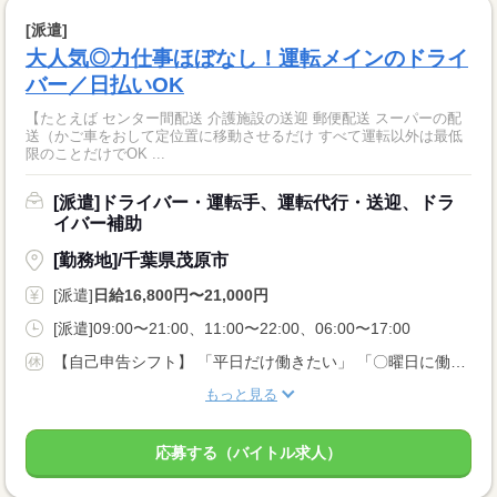
[派遣]
大人気◎力仕事ほぼなし！運転メインのドライ
バー／日払いOK
【たとえば センター間配送 介護施設の送迎 郵便配送 スーパーの配
送（かご車をおして定位置に移動させるだけ すべて運転以外は最低
限のことだけでOK ...
[派遣]ドライバー・運転手、運転代行・送迎、ドラ
イバー補助
[勤務地]/千葉県茂原市
[派遣]
日給16,800円〜21,000円
[派遣]09:00〜21:00、11:00〜22:00、06:00〜17:00
【自己申告シフト】 「平日だけ働きたい」 「〇曜日に働きたい」 など、働き方は自分で選べます。 曜日・時間についてのご希望も 面談の際に教えてくださいね。 ※こちらは中型以上のお仕事の例です
もっと見る
応募する（バイトル求人）