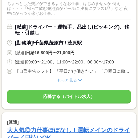
ちょっとした贅沢ができるようなお仕事、はじめませんか 例え
ば・・・「帰って飲む発泡酒がビールに 夕食にプラス1品」など 夜
中にがっつり稼ぐお仕事...
[派遣]ドライバー・運転手、品出し(ピッキング)、移
転・引越し
[勤務地]/千葉県茂原市 / 茂原駅
[派遣]
日給16,800円〜21,000円
[派遣]09:00〜21:00、11:00〜22:00、06:00〜17:00
【自己申告シフト】 「平日だけ働きたい」 「〇曜日に働きたい」 など、働き方は自分で選べます。 曜日・時間についてのご希望も 面談の際に教えてくださいね。 ※こちらは中型以上のお仕事の例です
もっと見る
応募する（バイトル求人）
[派遣]
大人気◎力仕事ほぼなし！運転メインのドライ
バー／日払いOK