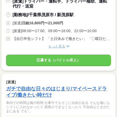
[派遣]ドライバー・運転手、ドライバー補助、運転
代行・送迎
[勤務地]/千葉県茂原市 / 新茂原駅
[派遣]
日給16,800円〜21,000円
[派遣]08:00〜17:00、09:00〜18:00、22:00〜10:00
【自己申告シフト】 「土日休みで働きたい」 「〇曜日だけ働きたい」 働きたい日は事前に選べます。 お休み希望の曜日・時間についても 面談の際に教えてくださいね。 ※こちらは中型以上のお仕事の例です
もっと見る
応募する（バイトル求人）
[派遣]
ガチで自由な日々のはじまり!マイペースドラ
イブ/働きたい時だけ
車内での時間は俺の時間 仕事中でもそこに自由がある そんな俺にも
シフトに入れなかったり 残業ができなくなったり 不自由なときがた
まにある でも”...