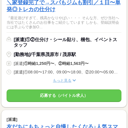
＼家登録完了で→スパもジムも割引／１日〜単
発◎トレカの仕分け
『最近遊びすぎて、残高かなりやばい・・・ そんな方、ぜひ当社へ
当社ではたくさんのお仕事をご紹介しています しかも、登録説明会
には手ぶらで参加O...
[派遣]①②仕分け・シール貼り、梱包、イベントス
タッフ
[勤務地]/千葉県茂原市 / 茂原駅
[派遣]
①時給1,250円〜、②時給1,563円〜
[派遣]①08:00〜17:00、09:00〜18:00、②20:00〜05:00、21:00〜06:00
もっと見る
応募する（バイトル求人）
[派遣]
友だちにもちょっと自慢したくなる♪人気スマ