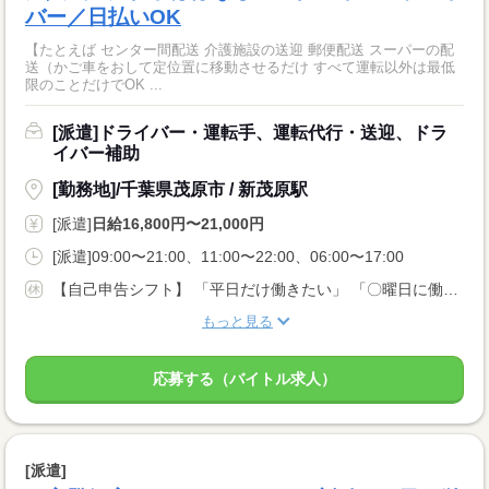
バー／日払いOK
【たとえば センター間配送 介護施設の送迎 郵便配送 スーパーの配
送（かご車をおして定位置に移動させるだけ すべて運転以外は最低
限のことだけでOK ...
[派遣]ドライバー・運転手、運転代行・送迎、ドラ
イバー補助
[勤務地]/千葉県茂原市 / 新茂原駅
[派遣]
日給16,800円〜21,000円
[派遣]09:00〜21:00、11:00〜22:00、06:00〜17:00
【自己申告シフト】 「平日だけ働きたい」 「〇曜日に働きたい」 など、働き方は自分で選べます。 曜日・時間についてのご希望も 面談の際に教えてくださいね。 ※こちらは中型以上のお仕事の例です
もっと見る
応募する（バイトル求人）
[派遣]