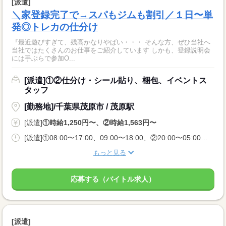
[派遣]
＼家登録完了で→スパもジムも割引／１日〜単
発◎トレカの仕分け
『最近遊びすぎて、残高かなりやばい・・・ そんな方、ぜひ当社へ
当社ではたくさんのお仕事をご紹介しています しかも、登録説明会
には手ぶらで参加O...
[派遣]①②仕分け・シール貼り、梱包、イベントス
タッフ
[勤務地]/千葉県茂原市 / 茂原駅
[派遣]
①時給1,250円〜、②時給1,563円〜
[派遣]①08:00〜17:00、09:00〜18:00、②20:00〜05:00、21:00〜06:00
もっと見る
応募する（バイトル求人）
[派遣]