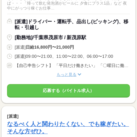
ば・・・「帰って飲む発泡酒がビールに 夕食にプラス1品」など 夜
中にがっつり稼ぐお仕事...
[派遣]ドライバー・運転手、品出し(ピッキング)、移
転・引越し
[勤務地]/千葉県茂原市 / 新茂原駅
[派遣]
日給16,800円〜21,000円
[派遣]09:00〜21:00、11:00〜22:00、06:00〜17:00
【自己申告シフト】 「平日だけ働きたい」 「〇曜日に働きたい」 など、働き方は自分で選べます。 曜日・時間についてのご希望も 面談の際に教えてくださいね。 ※こちらは中型以上のお仕事の例です
もっと見る
応募する（バイトル求人）
[派遣]
なるべく人と関わりたくない、でも稼ぎたい。
そんな方ぜひ。