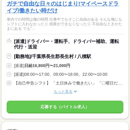
ガチで自由な日々のはじまり!マイペースドラ
イブ/働きたい時だけ
車内での時間は俺の時間 仕事中でもそこに自由がある そんな俺にも
シフトに入れなかったり 残業ができなくなったり 不自由なときがた
まにある でも”...
[派遣]ドライバー・運転手、ドライバー補助、運転
代行・送迎
[勤務地]/千葉県長生郡長生村 / 八積駅
[派遣]
日給16,800円〜21,000円
[派遣]08:00〜17:00、09:00〜18:00、22:00〜10:00
【自己申告シフト】 「土日休みで働きたい」 「〇曜日だけ働きたい」 働きたい日は事前に選べます。 お休み希望の曜日・時間についても 面談の際に教えてくださいね。 ※こちらは中型以上のお仕事の例です
もっと見る
応募する（バイトル求人）