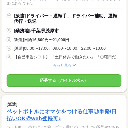
まにある でも”...
[派遣]ドライバー・運転手、ドライバー補助、運転
代行・送迎
[勤務地]/千葉県茂原市
[派遣]
日給16,800円〜21,000円
[派遣]08:00〜17:00、09:00〜18:00、22:00〜10:00
【自己申告シフト】 「土日休みで働きたい」 「〇曜日だけ働きたい」 働きたい日は事前に選べます。 お休み希望の曜日・時間についても 面談の際に教えてくださいね。 ※こちらは中型以上のお仕事の例です
もっと見る
応募する（バイトル求人）
[派遣]
ペットボトルにオマケをつける仕事◎単発/日
払いOK＠web登録可♪
ペットボトルやたばこの箱、ゲーム機などに おまけの景品やおもち