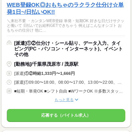
WEB登録OK◎おもちゃのラクラク仕分け☆単
発1日~/日払いOK!!
＼来社不要 ・カンタンWEB登録 単発・短期OK 好きな日だけサクッ
と働いて 日払いでお給料GETできちゃう 例えばこんなオシゴト お
もちゃの仕分け 他に...
[派遣]①②仕分け・シール貼り、データ入力、タイ
ピング(PC・パソコン・インターネット)、イベント
その他
[勤務地]/千葉県茂原市 / 茂原駅
[派遣]
①②時給1,333円〜1,666円
[派遣]①09:00〜18:00、08:00〜17:00、13:00〜22:00、②12:00〜21:00、17:00〜22:00、22:00〜07:00
■短期・単発OK ■シフト自由 ■WワークOK ※多数スタッフさんが活躍しており、 ご希望のお仕事が定員満席となる場合もございます。 それ以外にご紹介しますのでご希望条件をお伝えください。
もっと見る
応募する（バイトル求人）