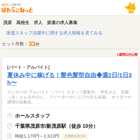
茂原 高校生 求人 派遣の求人募集
派遣スタッフ活躍中に関する求人情報を見てみる
33
ヒット件数：
件
1週間以内公開
[パート・アルバイト]
夏休み中に稼げる！髪色髪型自由◆週2日/1日3
h〜
スシローの アルバイト・パート スタッフ募集中。 学生さん、主婦
（夫）さんを中心に、 フリーターやシニアの方も在籍。 オーダーや
調理の自動化、 ...
ホールスタッフ
千葉県茂原市/新茂原駅（徒歩 10分）
時給1,170円～1,513円
交通費全額支給