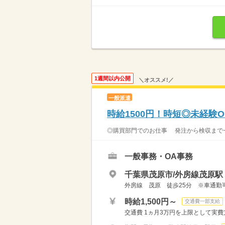
1週間以内公開
＼オススメ!／
一般派遣
時給1500円！時短◎未経験
◎購買部門でのお仕事 発注から検収まで一
一般事務・OA事務
千葉県茂原市/外房線茂原駅（
外房線 茂原 徒歩25分 ※車通勤
時給1,500円～
交通費一部支給
交通費 1ヵ月3万円を上限として実費支給 