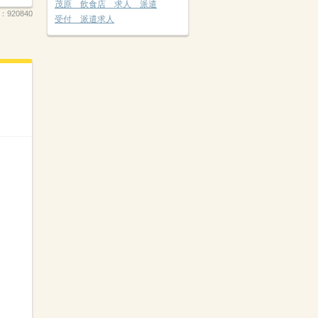
茂原 飲食店 求人 派遣
.：
920840
受付 派遣求人