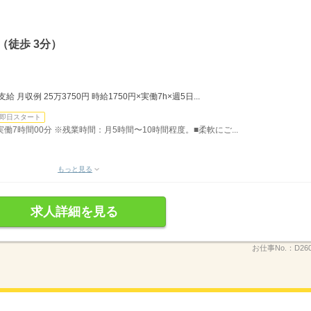
（徒歩 3分）
月収例 25万3750円 時給1750円×実働7h×週5日...
即日スタート
）実働7時間00分 ※残業時間：月5時間〜10時間程度。■柔軟にご...
もっと見る
求人詳細を見る
お仕事No.：
D26