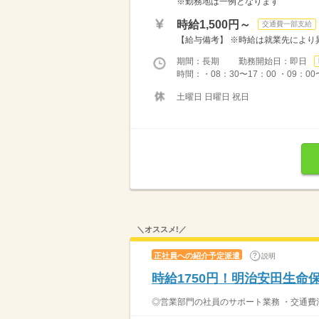
※勤務地は一例となります
時給1,500円～
交通費一部支給
【給与備考】 ※時給は就業先により異
期間：長期 勤務開始日：即日
時間：・08：30〜17：00 ・09：00
土曜日 日曜日 祝日
＼オススメ!／
正社員への紹介予定派遣
説明
時給1750円！明治安田生
◎営業部門の社員のサポート業務 ・交通費清