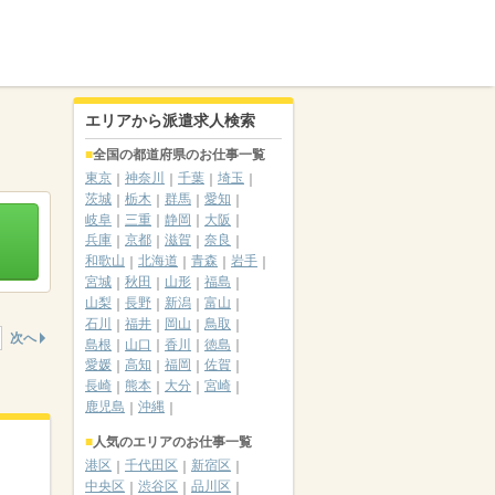
エリアから派遣求人検索
全国の都道府県のお仕事一覧
東京
神奈川
千葉
埼玉
茨城
栃木
群馬
愛知
岐阜
三重
静岡
大阪
兵庫
京都
滋賀
奈良
和歌山
北海道
青森
岩手
宮城
秋田
山形
福島
山梨
長野
新潟
富山
石川
福井
岡山
鳥取
次へ
島根
山口
香川
徳島
愛媛
高知
福岡
佐賀
長崎
熊本
大分
宮崎
鹿児島
沖縄
人気のエリアのお仕事一覧
港区
千代田区
新宿区
中央区
渋谷区
品川区