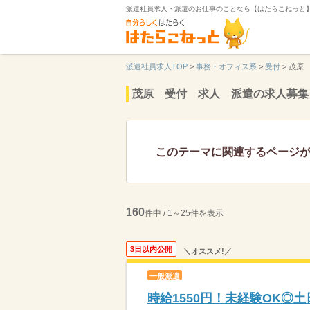
派遣社員求人・派遣のお仕事のことなら【はたらこねっと
派遣社員求人TOP
>
事務・オフィス系
>
受付
>
茂原
茂原 受付 求人 派遣の求人募集
このテーマに関連するページ
160
件中 / 1～25件を表示
3日以内公開
＼オススメ!／
一般派遣
時給1550円！未経験OK◎