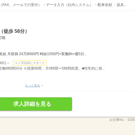
FAX、メールでの受付） ・データ入力（社内システム） ・配車依頼 ・器具...
徒歩 58分）
可能
月収例 24万8000円 時給1550円×実働8h×週5日...
/01～
１ヶ月以内にスタート
）実働8時間00分 ※残業時間：月0時間〜5時間程度。■恒常的に発...
もっと見る
求人詳細を見る
お仕事No.：
D26