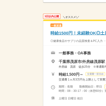
3日以内公開
＼オススメ!／
一般派遣
時給1500円！未経験OK◎
◎健康食品やサプリの品質検査＆PC入力 ・
一般事務・OA事務
千葉県茂原市/外房線茂原駅（
外房線 茂原 徒歩25分 ※車通勤
時給1,500円～
交通費一部支給
交通費 1ヵ月3万円を上限として実費支給 
期間：長期 勤務開始日：即日
時間：08：30-17：00（休憩60分
土曜日 日曜日 祝日