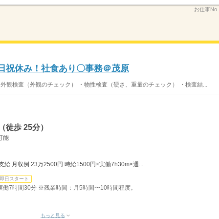
お仕事No
土日祝休み！社食あり〇事務＠茂原
外観検査（外観のチェック） ・物性検査（硬さ、重量のチェック） ・検査結...
徒歩 25分）
可能
月収例 23万2500円 時給1500円×実働7h30m×週...
即日スタート
）実働7時間30分 ※残業時間：月5時間〜10時間程度。
もっと見る