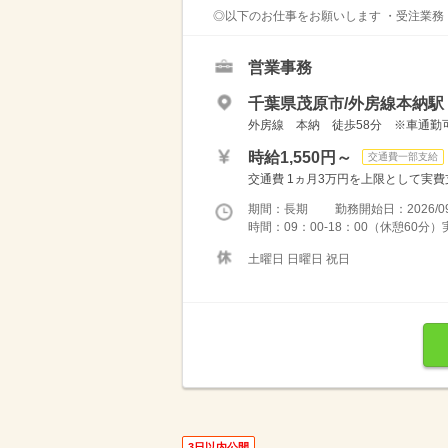
◎以下のお仕事をお願いします ・受注業務（
営業事務
千葉県茂原市/外房線本納駅（
外房線 本納 徒歩58分 ※車通勤
時給1,550円～
交通費一部支給
交通費 1ヵ月3万円を上限として実費支給 
期間：長期 勤務開始日：2026/09
時間：09：00-18：00（休憩60分
土曜日 日曜日 祝日
3日以内公開