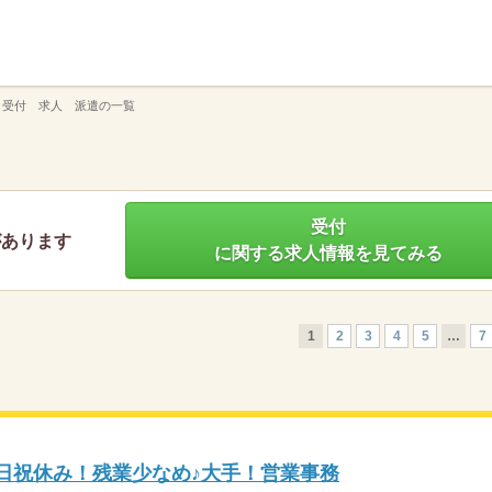
】
 受付 求人 派遣の一覧
受付
があります
に関する求人情報を見てみる
1
2
3
4
5
…
7
土日祝休み！残業少なめ♪大手！営業事務