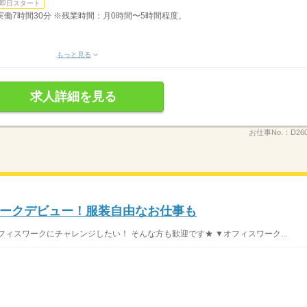
即日スタート
分）実働7時間30分 ※残業時間：月0時間〜5時間程度。
もっと見る
求人詳細を見る
お仕事No.：
D26
ークデビュー！服装自由なお仕事も
ィスワークにチャレンジしたい！ そんな方も歓迎です★ ▼オフィスワーク...